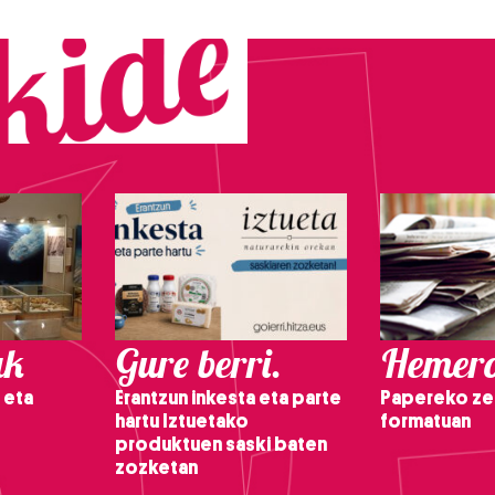
ak
Gure berri.
Hemero
 eta
Erantzun inkesta eta parte
Papereko ze
hartu Iztuetako
formatuan
produktuen saski baten
zozketan