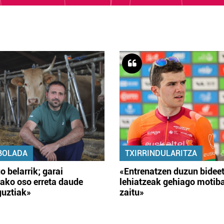
BOLADA
TXIRRINDULARITZA
o belarrik; garai
«Entrenatzen duzun bidee
ako oso erreta daude
lehiatzeak gehiago motib
guztiak»
zaitu»