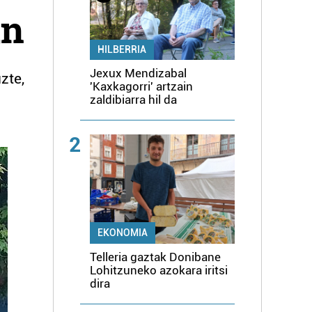
an
HILBERRIA
Jexux Mendizabal
zte,
'Kaxkagorri' artzain
zaldibiarra hil da
2
EKONOMIA
Telleria gaztak Donibane
Lohitzuneko azokara iritsi
dira