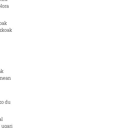
 Nora
toak
ezkoak
ak
zenean
ko du
al
 ugari