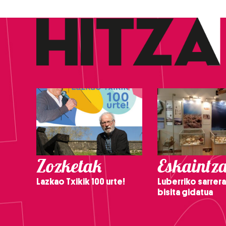
Zozketak
Eskaintz
Lazkao Txikik 100 urte!
Luberriko sarrera
bisita gidatua