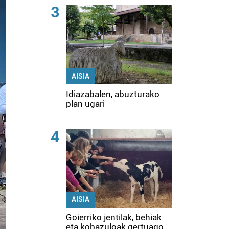
3
AISIA
Idiazabalen, abuzturako
plan ugari
4
AISIA
Goierriko jentilak, behiak
eta kobazuloak gertuago,