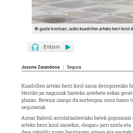
Bi gazte trontzan, iazko kuadrillen arteko herri kirol
Josune Zarandona
Segura
Kuadrillen arteko herri kirol saioa derrigorrezko 
Herriko jai nagusiak hasteko astebete eskas gera
plazan. Berezia izango da aurtengoa, inoiz baino t
segurarrak.
Aimar Balerdi antolatzaileetako batek gogorarazi 
arteko herri kirol saioekin, «bogan» jarri zirela e
deia zabaldu zuten herritarren artean eta jasotako