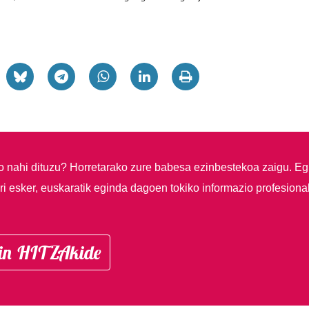
so nahi dituzu?
Horretarako zure babesa ezinbestekoa zaigu. Eg
i esker, euskaratik eginda dagoen tokiko informazio profesiona
in HITZAkide