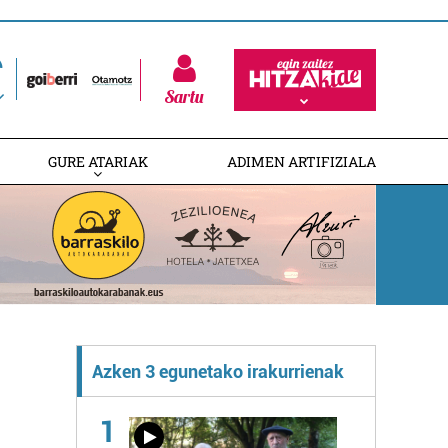
Sartu
GURE ATARIAK
ADIMEN ARTIFIZIALA
Azken 3 egunetako irakurrienak
1