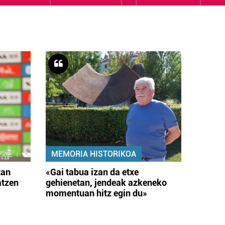
MEMORIA HISTORIKOA
tan
«Gai tabua izan da etxe
atzen
gehienetan, jendeak azkeneko
momentuan hitz egin du»