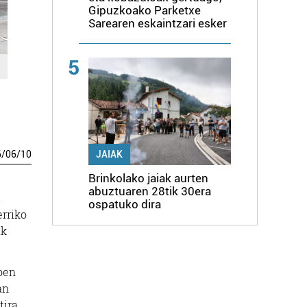
Gipuzkoako Parketxe
Sarearen eskaintzari esker
5
6
/
06
/
10
JAIAK
Brinkolako jaiak aurten
abuztuaren 28tik 30era
.
ospatuko dira
erriko
ak
noen
an
tira