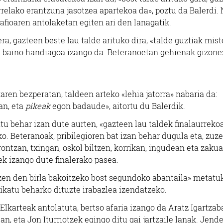
rrelako erantzuna jasotzea apartekoa da», poztu da Balerdi.
safioaren antolaketan egiten ari den lanagatik.
a, gazteen beste lau talde arituko dira, «talde guztiak mis
na baino handiagoa izango da. Beteranoetan gehienak gizon
n bezperatan, taldeen arteko «lehia jatorra» nabaria da:
an, eta
pikeak
egon badaude», aitortu du Balerdik.
u behar izan dute aurten, «gazteen lau taldek finalaurreko
eko. Beteranoak, pribilegioren bat izan behar dugula eta, zu
trontzan, txingan, oskol biltzen, korrikan, ingudean eta zakua
k izango dute finalerako pasea.
atzen den birla bakoitzeko bost segundoko abantaila» metatu
pikatu beharko dituzte irabazlea izendatzeko.
lkarteak antolatuta, bertso afaria izango da Aratz Igartzab
an, eta Jon Iturriotzek egingo ditu gai jartzaile lanak. Jende