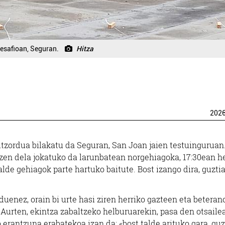
 desafioan, Seguran.
Hitza
202
hitzordua bilakatu da Seguran, San Joan jaien testuinguruan
tzen dela jokatuko da larunbatean norgehiagoka, 17:30ean h
alde gehiagok parte hartuko baitute. Bost izango dira, guzti
duenez, orain bi urte hasi ziren herriko gazteen eta betera
ta. Aurten, ekintza zabaltzeko helburuarekin, pasa den otsaile
 erantzuna erabatekoa izan da; «bost talde arituko gara, guz