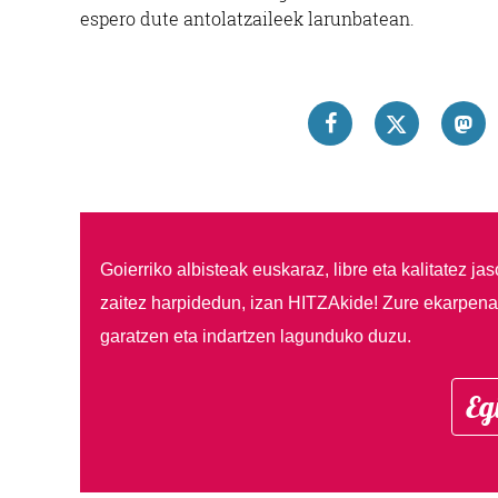
espero dute antolatzaileek larunbatean.
Goierriko albisteak euskaraz, libre eta kalitatez ja
zaitez harpidedun, izan HITZAkide!
Zure ekarpenar
garatzen eta indartzen lagunduko duzu.
Eg