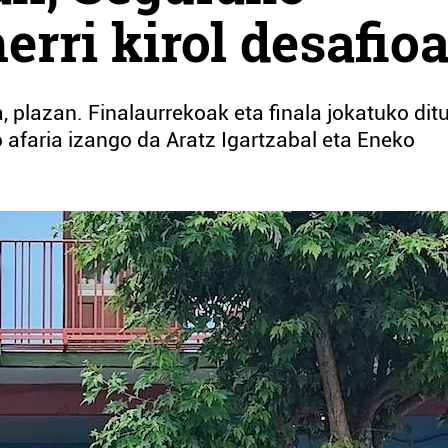
erri kirol desafio
 plazan. Finalaurrekoak eta finala jokatuko ditu
o afaria izango da Aratz Igartzabal eta Eneko