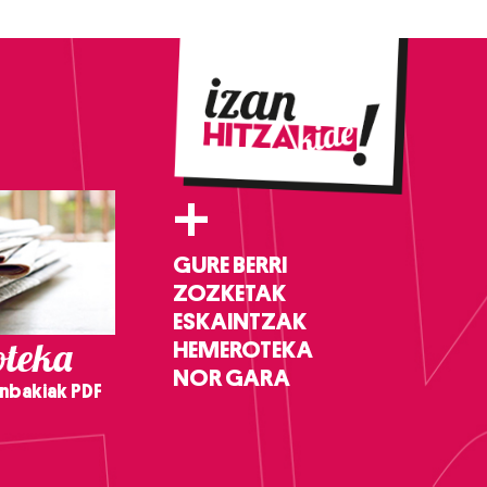
+
GURE BERRI
ZOZKETAK
ESKAINTZAK
teka
HEMEROTEKA
NOR GARA
nbakiak PDF