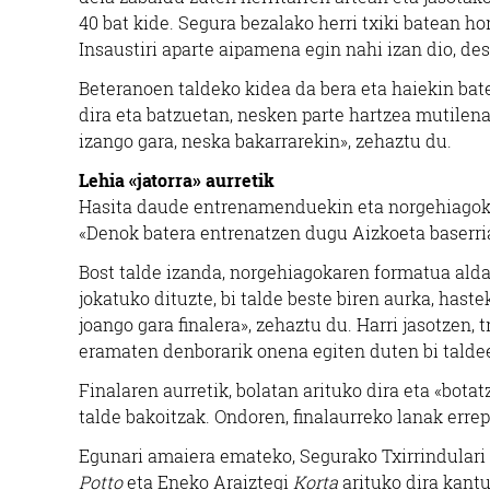
40 bat kide. Segura bezalako herri txiki batean ho
Insaustiri aparte aipamena egin nahi izan dio, de
Beteranoen taldeko kidea da bera eta haiekin bater
dira eta batzuetan, nesken parte hartzea mutile
izango gara, neska bakarrarekin», zehaztu du.
Lehia «jatorra» aurretik
Hasita daude entrenamenduekin eta norgehiagokare
«Denok batera entrenatzen dugu Aizkoeta baserri
Bost talde izanda, norgehiagokaren formatua aldat
jokatuko dituzte, bi talde beste biren aurka, hast
joango gara finalera», zehaztu du. Harri jasotzen, 
eramaten denborarik onena egiten duten bi taldee
Finalaren aurretik, bolatan arituko dira eta «bot
talde bakoitzak. Ondoren, finalaurreko lanak erre
Egunari amaiera emateko, Segurako Txirrindulari E
Potto
eta Eneko Araiztegi
Korta
arituko dira kantu