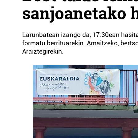
sanjoanetako h
Larunbatean izango da, 17:30ean hasita,
formatu berrituarekin. Amaitzeko, berts
Araiztegirekin.