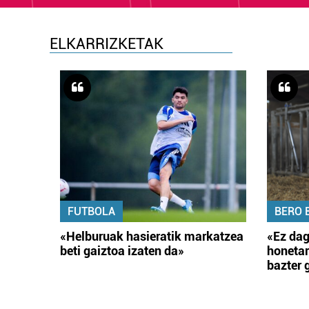
ELKARRIZKETAK
FUTBOLA
BERO 
«Helburuak hasieratik markatzea
«Ez dag
beti gaiztoa izaten da»
honetar
bazter 