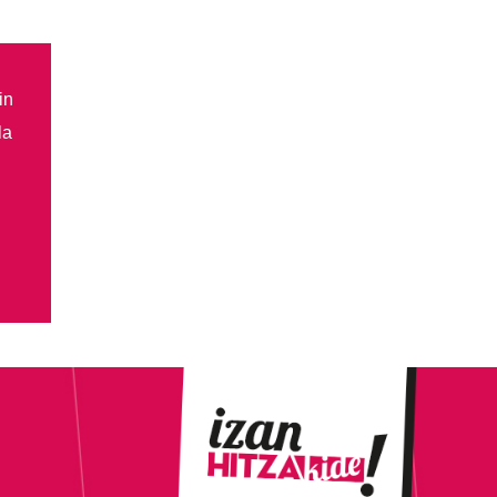
in
la