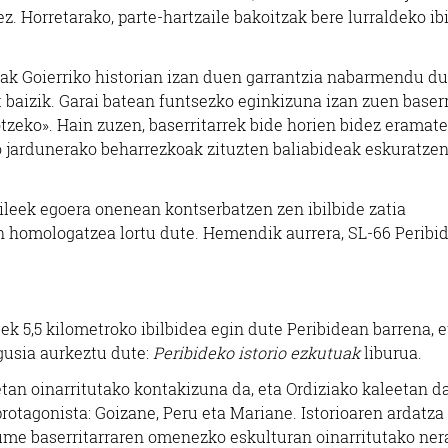
z. Horretarako, parte-hartzaile bakoitzak bere lurraldeko ib
k Goierriko historian izan duen garrantzia nabarmendu du
t baizik. Garai batean funtsezko eginkizuna izan zuen baserr
zeko». Hain zuzen, baserritarrek bide horien bidez eramat
o jardunerako beharrezkoak zituzten baliabideak eskuratze
aileek egoera onenean kontserbatzen zen ibilbide zatia
 homologatzea lortu dute. Hemendik aurrera, SL-66 Peribi
ek 5,5 kilometroko ibilbidea egin dute Peribidean barrena, e
gusia aurkeztu dute:
Peribideko istorio ezkutuak
liburua.
etan oinarritutako kontakizuna da, eta Ordiziako kaleetan 
protagonista: Goizane, Peru eta Mariane. Istorioaren ardatza
me baserritarraren omenezko eskulturan oinarritutako ner