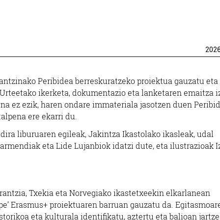
202
 antzinako Peribidea berreskuratzeko proiektua gauzatu eta
 Urteetako ikerketa, dokumentazio eta lanketaren emaitza i
na ez ezik, haren ondare immateriala jasotzen duen Peribi
talpena ere ekarri du.
ira liburuaren egileak, Jakintza Ikastolako ikasleak, udal
Garmendiak eta Lide Lujanbiok idatzi dute, eta ilustrazioak I
rantzia, Txekia eta Norvegiako ikastetxeekin elkarlanean
ope’ Erasmus+
proiektuaren barruan gauzatu da. Egitasmoar
orikoa eta kulturala identifikatu, aztertu eta balioan jartze