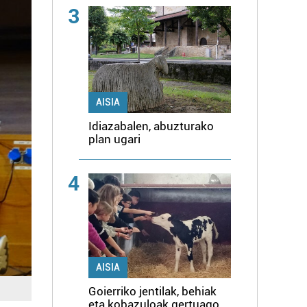
3
AISIA
Idiazabalen, abuzturako
plan ugari
4
AISIA
Goierriko jentilak, behiak
eta kobazuloak gertuago,