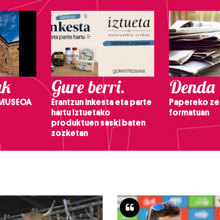
ak
Gure berri.
Denda
 MUSEOA
Erantzun inkesta eta parte
Papereko ze
hartu Iztuetako
formatuan
produktuen saski baten
zozketan