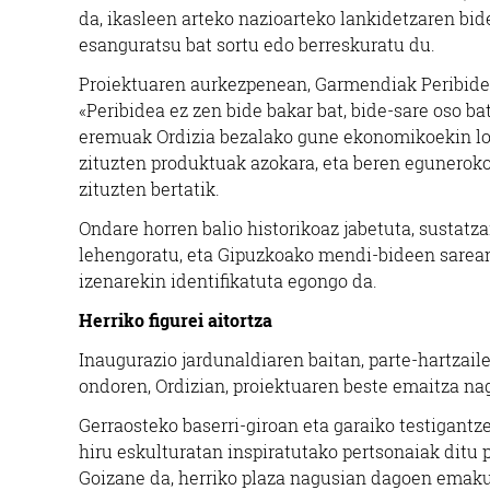
da, ikasleen arteko nazioarteko lankidetzaren bide
esanguratsu bat sortu edo berreskuratu du.
Proiektuaren aurkezpenean, Garmendiak Peribidea
«Peribidea ez zen bide bakar bat, bide-sare oso ba
eremuak Ordizia bezalako gune ekonomikoekin lot
zituzten produktuak azokara, eta beren egunerok
zituzten bertatik.
Ondare horren balio historikoaz jabetuta, sustatz
lehengoratu, eta Gipuzkoako mendi-bideen sarean
izenarekin identifikatuta egongo da.
Herriko figurei aitortza
Inaugurazio jardunaldiaren baitan, parte-hartzaile
ondoren, Ordizian, proiektuaren beste emaitza na
Gerraosteko baserri-giroan eta garaiko testigantz
hiru eskulturatan inspiratutako pertsonaiak ditu 
Goizane da, herriko plaza nagusian dagoen emaku