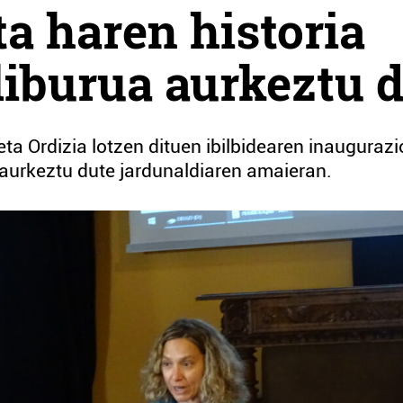
ta haren historia
liburua aurkeztu 
ta Ordizia lotzen dituen ibilbidearen inaugurazi
e aurkeztu dute jardunaldiaren amaieran.