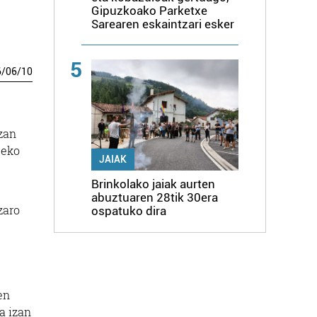
Gipuzkoako Parketxe
Sarearen eskaintzari esker
5
6
/
06
/
10
zan
deko
JAIAK
Brinkolako jaiak aurten
abuztuaren 28tik 30era
zaro
ospatuko dira
en
a izan