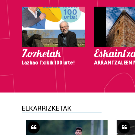
Zozketak
Eskaintz
Lazkao Txikik 100 urte!
ARRANTZALEEN
ELKARRIZKETAK