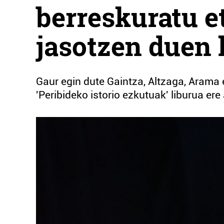
berreskuratu e
jasotzen duen 
Gaur egin dute Gaintza, Altzaga, Arama e
'Peribideko istorio ezkutuak' liburua er