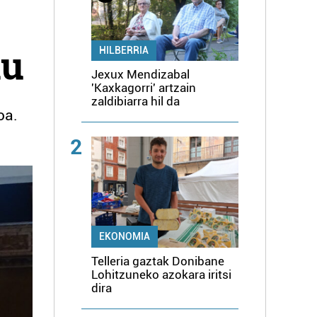
du
HILBERRIA
Jexux Mendizabal
'Kaxkagorri' artzain
zaldibiarra hil da
oa.
2
EKONOMIA
Telleria gaztak Donibane
Lohitzuneko azokara iritsi
dira