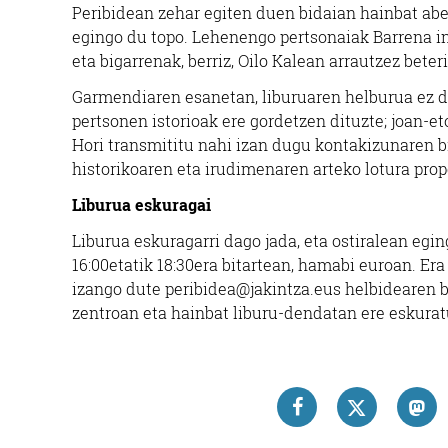
Peribidean zehar egiten duen bidaian hainbat aben
egingo du topo. Lehenengo pertsonaiak Barrena in
eta bigarrenak, berriz, Oilo Kalean arrautzez bet
Garmendiaren esanetan, liburuaren helburua ez da
pertsonen istorioak ere gordetzen dituzte; joan-
Hori transmititu nahi izan dugu kontakizunaren bi
historikoaren eta irudimenaren arteko lotura pro
Liburua eskuragai
Liburua eskuragarri dago jada, eta ostiralean egi
16:00etatik 18:30era bitartean, hamabi euroan. Era
izango dute
peribidea@jakintza.eus
helbidearen b
zentroan eta hainbat liburu-dendatan ere eskurat