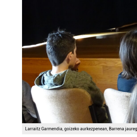
Larraitz Garmendia, goizeko aurkezpenean, Barrena jaure