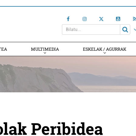
TEA
MULTIMEDIA
ESKELAK / AGURRAK
olak Peribidea