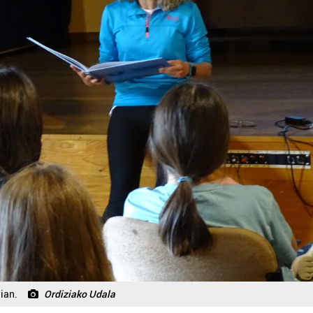
gian.
Ordiziako Udala