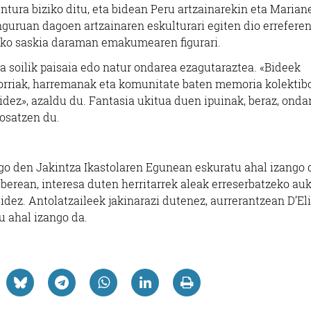
tura biziko ditu, eta bidean Peru artzainarekin eta Marian
guruan dagoen artzainaren eskulturari egiten dio erreferen
eriko saskia daraman emakumearen figurari.
 soilik paisaia edo natur ondarea ezagutaraztea. «Bideek
etorriak, harremanak eta komunitate baten memoria kolektib
dez», azaldu du. Fantasia ukitua duen ipuinak, beraz, onda
posatzen du.
ngo den Jakintza Ikastolaren Egunean eskuratu ahal izango 
 berean, interesa duten herritarrek aleak erreserbatzeko au
idez. Antolatzaileek jakinarazi dutenez, aurrerantzean D’El
u ahal izango da.