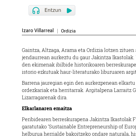
Izaro Villarreal
Ordizia
Gaintza, Altzaga, Arama eta Ordizia lotzen zituen
jendaurrean aurkeztu du gaur Jakintza Ikastolak.
den ekimenak ibilbide historikoaren berreskurape
istorio ezkutuak haur-literaturako liburuaren argi
Barrena jauregian egin den aurkezpenean elkartu d
ordezkariak eta herritarrak. Argitalpena Larraitz 
Lizarragarenak dira.
Elkarlanaren emaitza
Peribidearen berreskurapena Jakintza Ikastolak F
garatutako ‘
Sustainable Entrepreneurship of Eur
helburua herrialde bakoitzeko ondare naturala, hist