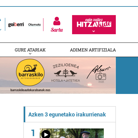
Sartu
GURE ATARIAK
ADIMEN ARTIFIZIALA
Azken 3 egunetako irakurrienak
1