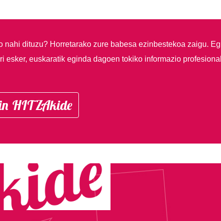
so nahi dituzu?
Horretarako zure babesa ezinbestekoa zaigu. Eg
i esker, euskaratik eginda dagoen tokiko informazio profesiona
in HITZAkide