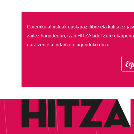
Goierriko albisteak euskaraz, libre eta kalitatez ja
zaitez harpidedun, izan HITZAkide!
Zure ekarpenar
garatzen eta indartzen lagunduko duzu.
Eg