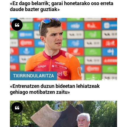
«Ez dago belarrik; garai honetarako oso erreta
daude bazter guztiak»
TXIRRINDULARITZA
«Entrenatzen duzun bideetan lehiatzeak
gehiago motibatzen zaitu»