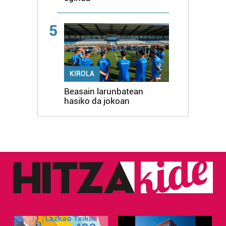
5
KIROLA
Beasain larunbatean
hasiko da jokoan