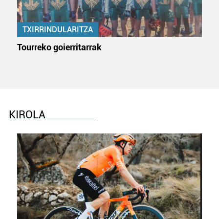
Lortu zure datu pertsonalak prozesatzeko moduari
buruzko informazio gehiago eta ezarri zure lehentasunak
TXIRRINDULARITZA
datuen atalean. Edozein unetan alda edo ken dezakezu
zure baimena Cookieen adierazpenean.
Tourreko goierritarrak
Webgune honek cookie propioak eta hirugarrenen cookie-
fitxategiak erabiltzen ditu. Zure esperientzia eta
zerbitzuak hobetzeko asmoz, cookie teknologiaz
baliatzen gara. Ohar hau onartuz gero, teknologia hori
erabiltzeko baimen esplizitua ematen diguzu.
Gehiago
KIROLA
irakurri