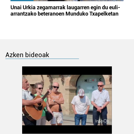
Unai Urkia zegamarrak laugarren egin du euli-
arrantzako beteranoen Munduko Txapelketan
Azken bideoak