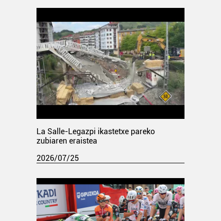
La Salle-Legazpi ikastetxe pareko
zubiaren eraistea
2026/07/25