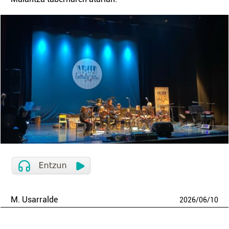
M. Usarralde
2026
/
06
/
10