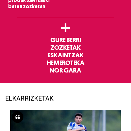
produktuen saski
baten zozketan
+
GURE BERRI
ZOZKETAK
ESKAINTZAK
HEMEROTEKA
NOR GARA
ELKARRIZKETAK