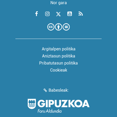
Nor gara
Argitalpen politika
Aniztasun politika
Pribatutasun politika
Cookieak
Babesleak: