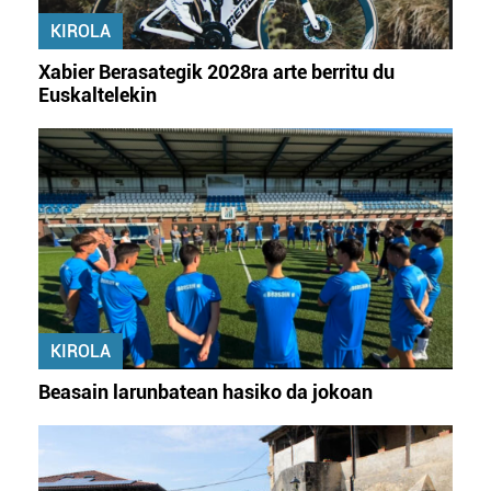
KIROLA
Xabier Berasategik 2028ra arte berritu du
Euskaltelekin
KIROLA
Beasain larunbatean hasiko da jokoan