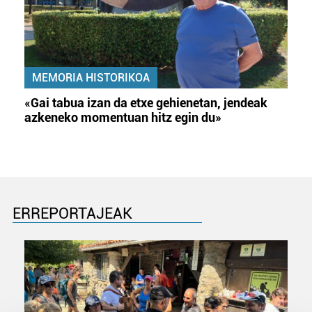
MEMORIA HISTORIKOA
«Gai tabua izan da etxe gehienetan, jendeak
azkeneko momentuan hitz egin du»
ERREPORTAJEAK