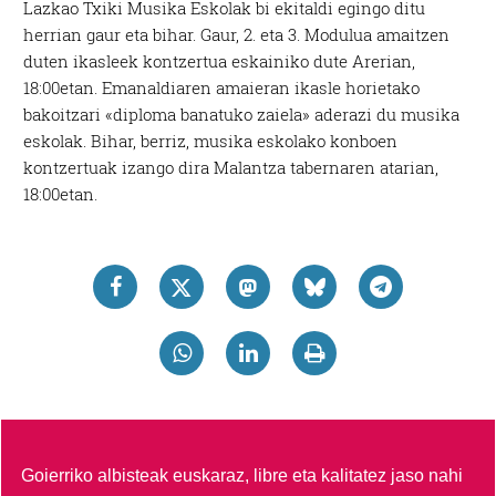
Lazkao Txiki Musika Eskolak bi ekitaldi egingo ditu
herrian gaur eta bihar. Gaur, 2. eta 3. Modulua amaitzen
duten ikasleek kontzertua eskainiko dute Arerian,
18:00etan. Emanaldiaren amaieran ikasle horietako
bakoitzari «diploma banatuko zaiela» aderazi du musika
eskolak. Bihar, berriz, musika eskolako konboen
kontzertuak izango dira Malantza tabernaren atarian,
18:00etan.
Goierriko albisteak euskaraz, libre eta kalitatez jaso nahi