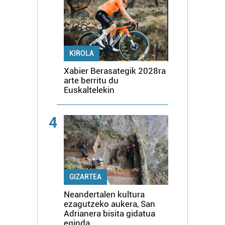
KIROLA
Xabier Berasategik 2028ra
arte berritu du
Euskaltelekin
4
GIZARTEA
Neandertalen kultura
ezagutzeko aukera, San
Adrianera bisita gidatua
eginda