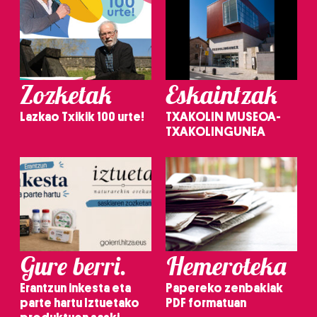
Zozketak
Eskaintzak
Lazkao Txikik 100 urte!
TXAKOLIN MUSEOA-
TXAKOLINGUNEA
Gure berri.
Hemeroteka
Erantzun inkesta eta
Papereko zenbakiak
parte hartu Iztuetako
PDF formatuan