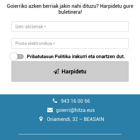
Goierriko azken berriak jakin nahi dituzu? Harpidetu gure
buletinera!
Pribatutasun Politika
irakurri eta onartzen dut.
Harpidetu
943 16 00 56
goierri@hitza.eus
Oriamendi, 32 – BEASAIN