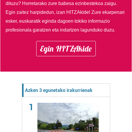
dituzu?
Horretarako zure babesa ezinbestekoa zaigu.
Egin zaitez harpidedun, izan HITZAkide!
Zure ekarpenari
esker, euskaratik eginda dagoen tokiko informazio
profesionala garatzen eta indartzen lagunduko duzu.
Egin HITZAkide
Azken 3 egunetako irakurrienak
1