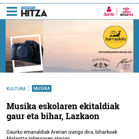
Sartu
MUSIKA
KULTURA
Musika eskolaren ekitaldiak
gaur eta bihar, Lazkaon
Gaurko emanaldiak Arerian izango dira, biharkoak
Malantza tabernaren atarian.