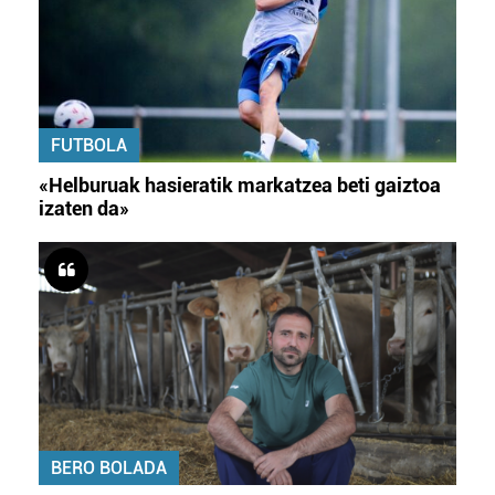
FUTBOLA
«Helburuak hasieratik markatzea beti gaiztoa
izaten da»
BERO BOLADA