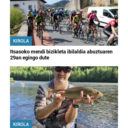
KIROLA
Itsasoko mendi bizikleta ibilaldia abuztuaren
29an egingo dute
KIROLA