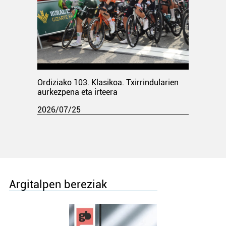
Ordiziako 103. Klasikoa. Txirrindularien
aurkezpena eta irteera
2026/07/25
Argitalpen bereziak