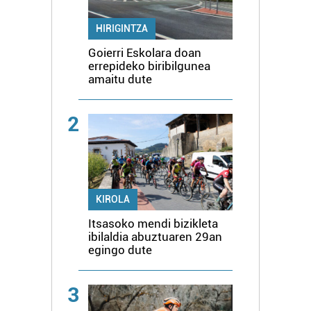
HIRIGINTZA
Goierri Eskolara doan
errepideko biribilgunea
amaitu dute
2
KIROLA
Itsasoko mendi bizikleta
ibilaldia abuztuaren 29an
egingo dute
3