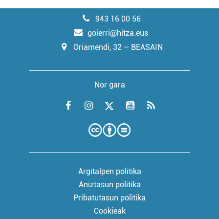
943 16 00 56
goierri@hitza.eus
Oriamendi, 32 – BEASAIN
Nor gara
Argitalpen politika
Aniztasun politika
Pribatutasun politika
Cookieak