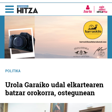
Sartu
POLITIKA
Urola Garaiko udal elkartearen
batzar orokorra, ostegunean