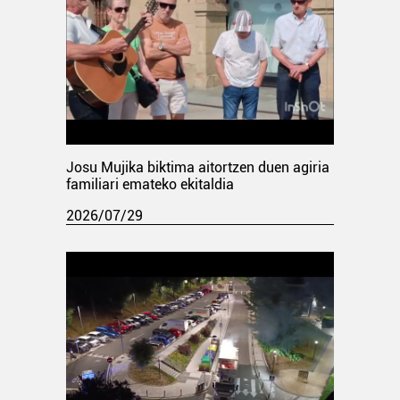
Josu Mujika biktima aitortzen duen agiria
familiari emateko ekitaldia
2026/07/29