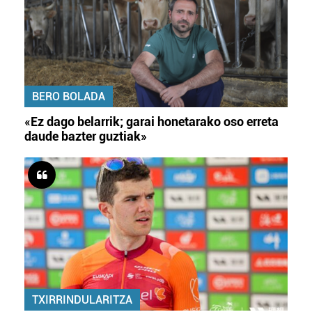
BERO BOLADA
«Ez dago belarrik; garai honetarako oso erreta
daude bazter guztiak»
TXIRRINDULARITZA