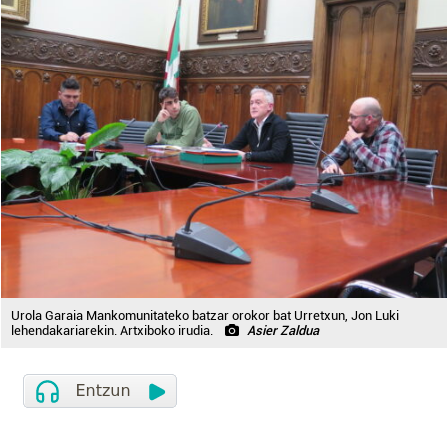
Urola Garaia Mankomunitateko batzar orokor bat Urretxun, Jon Luki
lehendakariarekin. Artxiboko irudia.
Asier Zaldua