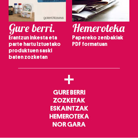
Gure berri.
Hemeroteka
Erantzun inkesta eta
Papereko zenbakiak
parte hartu Iztuetako
PDF formatuan
produktuen saski
baten zozketan
+
GURE BERRI
ZOZKETAK
ESKAINTZAK
HEMEROTEKA
NOR GARA