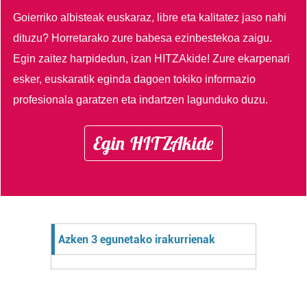
Goierriko albisteak euskaraz, libre eta kalitatez jaso nahi
dituzu?
Horretarako zure babesa ezinbestekoa zaigu.
Egin zaitez harpidedun, izan HITZAkide!
Zure ekarpenari
esker, euskaratik eginda dagoen tokiko informazio
profesionala garatzen eta indartzen lagunduko duzu.
Egin HITZAkide
Azken 3 egunetako irakurrienak