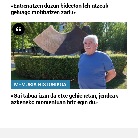
«Entrenatzen duzun bideetan lehiatzeak
gehiago motibatzen zaitu»
MEMORIA HISTORIKOA
«Gai tabua izan da etxe gehienetan, jendeak
azkeneko momentuan hitz egin du»