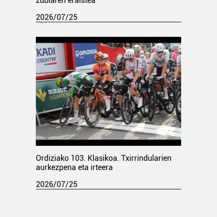
zubiaren eraistea
2026/07/25
Ordiziako 103. Klasikoa. Txirrindularien
aurkezpena eta irteera
2026/07/25