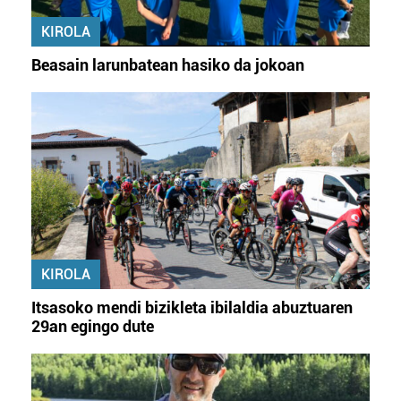
fitxategiak erabiltzen ditu. Zure esperientzia eta
KIROLA
zerbitzuak hobetzeko asmoz, cookie teknologiaz
baliatzen gara. Ohar hau onartuz gero, teknologia hori
Beasain larunbatean hasiko da jokoan
erabiltzeko baimen esplizitua ematen diguzu.
Gehiago
irakurri
KIROLA
Itsasoko mendi bizikleta ibilaldia abuztuaren
29an egingo dute