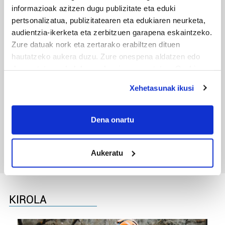
informazioak azitzen dugu publizitate eta eduki
pertsonalizatua, publizitatearen eta edukiaren neurketa,
audientzia-ikerketa eta zerbitzuen garapena eskaintzeko.
Zure datuak nork eta zertarako erabiltzen dituen
hautatzeko aukera duzu. Zure onespena aldatzen edo
deuseztatzen ahal duzu edozein momentutan, Cookie
deklaraziotik edo Privacy triggerean klikatuz.
Xehetasunak ikusi
If you allow, we would also like to:
TXIRRINDULARITZA
Collect information about your geographical
Dena onartu
Tourreko goierritarrak
location which can be accurate to within several
meters
Aukeratu
Identify your device by actively scanning it for
specific characteristics (fingerprinting)
Find out more about how your personal data is processed
and set your preferences in the
details section
.
KIROLA
Guk eta gure bazkideek zure datu pertsonalak