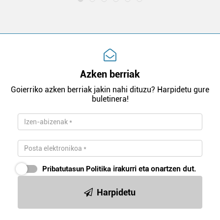
Azken berriak
Goierriko azken berriak jakin nahi dituzu? Harpidetu gure
buletinera!
Pribatutasun Politika
irakurri eta onartzen dut.
Harpidetu