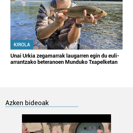
KIROLA
Unai Urkia zegamarrak laugarren egin du euli-
arrantzako beteranoen Munduko Txapelketan
Azken bideoak