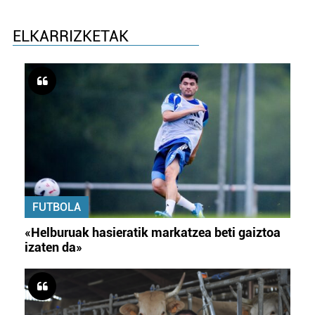
ELKARRIZKETAK
FUTBOLA
«Helburuak hasieratik markatzea beti gaiztoa
izaten da»