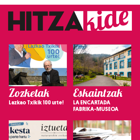
Zozketak
Eskaintzak
Lazkao Txikik 100 urte!
LA ENCARTADA
FABRIKA-MUSEOA