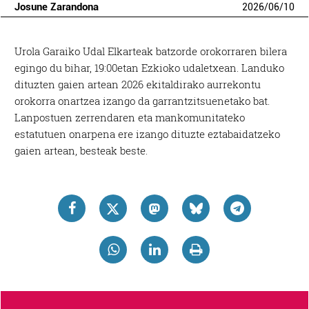
Josune Zarandona
2026
/
06
/
10
Urola Garaiko Udal Elkarteak batzorde orokorraren bilera
egingo du bihar, 19:00etan Ezkioko udaletxean. Landuko
dituzten gaien artean 2026 ekitaldirako aurrekontu
orokorra onartzea izango da garrantzitsuenetako bat.
Lanpostuen zerrendaren eta mankomunitateko
estatutuen onarpena ere izango dituzte eztabaidatzeko
gaien artean, besteak beste.