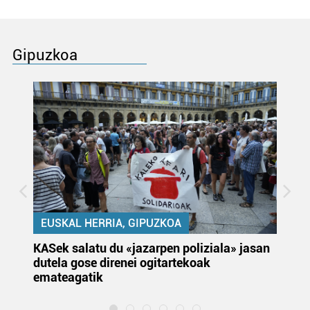
Gipuzkoa
EUSKAL HERRIA, GIPUZKOA
KASek salatu du «jazarpen poliziala» jasan
Pa
dutela gose direnei ogitartekoak
da
emateagatik
«s