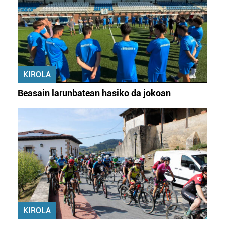
KIROLA
Beasain larunbatean hasiko da jokoan
KIROLA