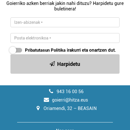
Goierriko azken berriak jakin nahi dituzu? Harpidetu gure
buletinera!
Pribatutasun Politika
irakurri eta onartzen dut.
Harpidetu
943 16 00 56
goierri@hitza.eus
Oriamendi, 32 – BEASAIN