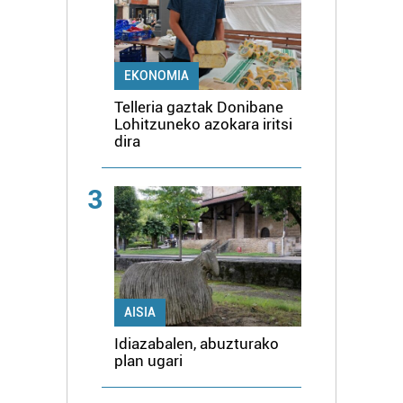
EKONOMIA
Telleria gaztak Donibane
Lohitzuneko azokara iritsi
dira
3
AISIA
Idiazabalen, abuzturako
plan ugari