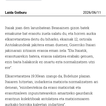
Laida Goiburu
2026
/
06
/
11
Itaiak joan den larunbatean Beasainen gizon batek
emakume bat erasotu zuela salatu du, eta horren aurka
elkarretaratzea deitu du biharko, ekainak 12, ostirala.
Antolakundeak jakitera eman duenez, Goierriko Itaiari
jakinarazi zitzaion erasoa eman zela: “Eta Itaiatik,
erasotuarekin batera, erasoa salatzea erabaki genuen,
ezin baita halakorik ez onartu ezta normalizatzen utzi
ere”.
Elkarretaratzea 19:30ean izango da, Bideluze plazan.
Itaiaren hitzetan, indarkeria matxista normalizatzen ari
denean, “ezinbestekoa da eraso matxistak eta
erasotzaileen inpunitatearekin amaitzeko gaurdanik
erantzun kolektiboak antolatzea eta matxismoaren
aurkako borroka kaleetan indartzea”.