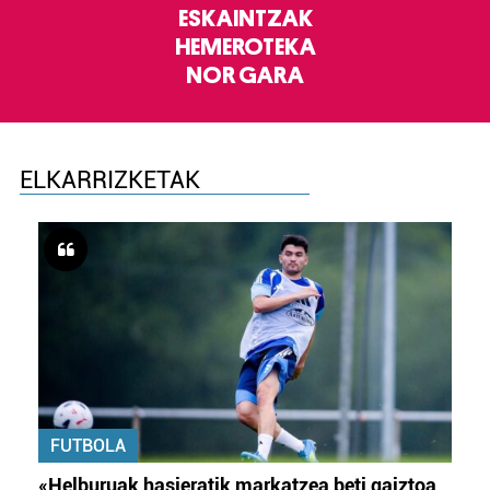
ESKAINTZAK
HEMEROTEKA
NOR GARA
ELKARRIZKETAK
FUTBOLA
«Helburuak hasieratik markatzea beti gaiztoa