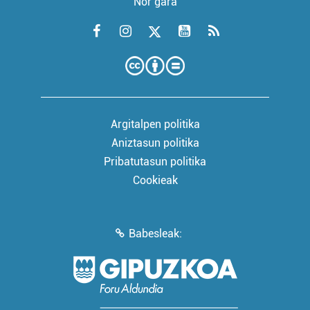
Nor gara
Argitalpen politika
Aniztasun politika
Pribatutasun politika
Cookieak
Babesleak: