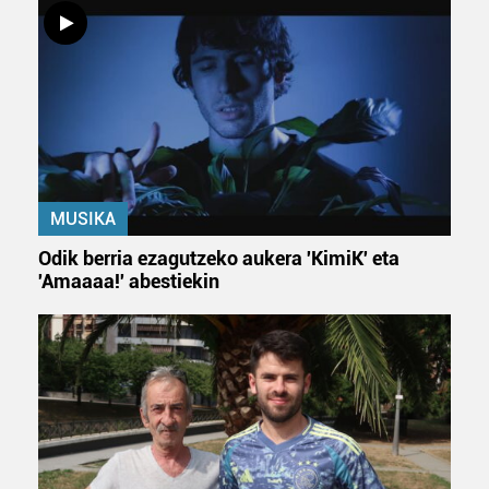
Lortu zure datu pertsonalak prozesatzeko moduari
buruzko informazio gehiago eta ezarri zure lehentasunak
datuen atalean. Edozein unetan alda edo ken dezakezu
zure baimena Cookieen adierazpenean.
Webgune honek cookie propioak eta hirugarrenen cookie-
fitxategiak erabiltzen ditu. Zure esperientzia eta
zerbitzuak hobetzeko asmoz, cookie teknologiaz
MUSIKA
baliatzen gara. Ohar hau onartuz gero, teknologia hori
erabiltzeko baimen esplizitua ematen diguzu.
Gehiago
Odik berria ezagutzeko aukera 'KimiK' eta
irakurri
'Amaaaa!' abestiekin