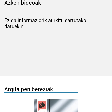
Azken bideoak
Ez da informaziorik aurkitu sartutako
datuekin.
Argitalpen bereziak