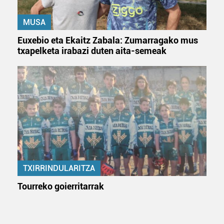
MUSA
Euxebio eta Ekaitz Zabala: Zumarragako mus
txapelketa irabazi duten aita-semeak
TXIRRINDULARITZA
Tourreko goierritarrak