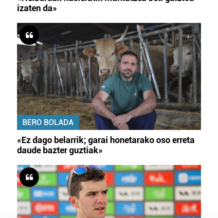
izaten da»
BERO BOLADA
«Ez dago belarrik; garai honetarako oso erreta
daude bazter guztiak»