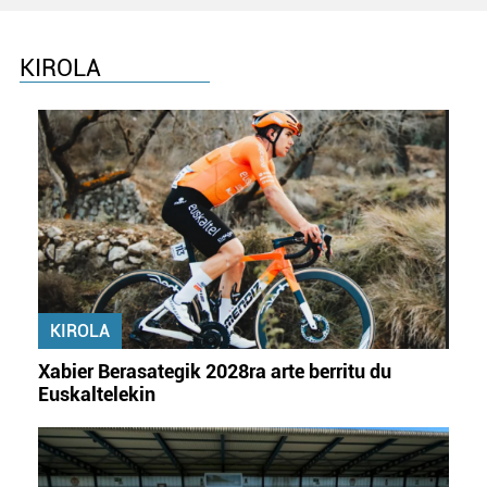
KIROLA
KIROLA
Xabier Berasategik 2028ra arte berritu du
Euskaltelekin