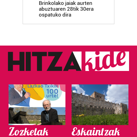
Brinkolako jaiak aurten
abuztuaren 28tik 30era
ospatuko dira
Zozketak
Eskaintzak