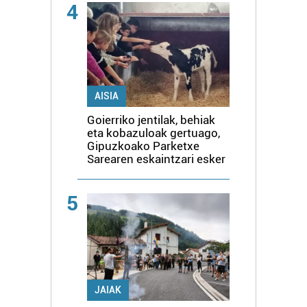
4
AISIA
Goierriko jentilak, behiak
eta kobazuloak gertuago,
Gipuzkoako Parketxe
Sarearen eskaintzari esker
5
JAIAK