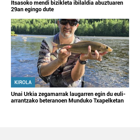
Itsasoko mendi bizikleta ibilaldia abuztuaren
29an egingo dute
KIROLA
Unai Urkia zegamarrak laugarren egin du euli-
arrantzako beteranoen Munduko Txapelketan