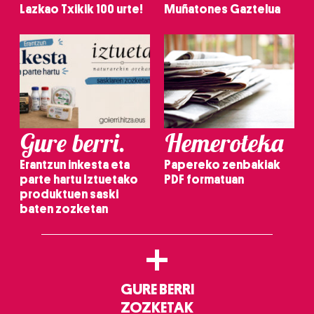
Lazkao Txikik 100 urte!
Muñatones Gaztelua
Gure berri.
Hemeroteka
Erantzun inkesta eta
Papereko zenbakiak
parte hartu Iztuetako
PDF formatuan
produktuen saski
baten zozketan
+
GURE BERRI
ZOZKETAK