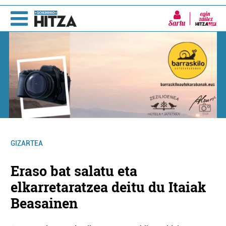
Sartu
GIZARTEA
Eraso bat salatu eta
elkarretaratzea deitu du Itaiak
Beasainen