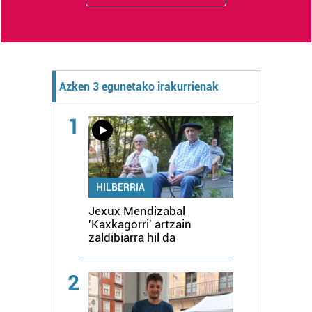
Azken 3 egunetako irakurrienak
1
HILBERRIA
Jexux Mendizabal
'Kaxkagorri' artzain
zaldibiarra hil da
2