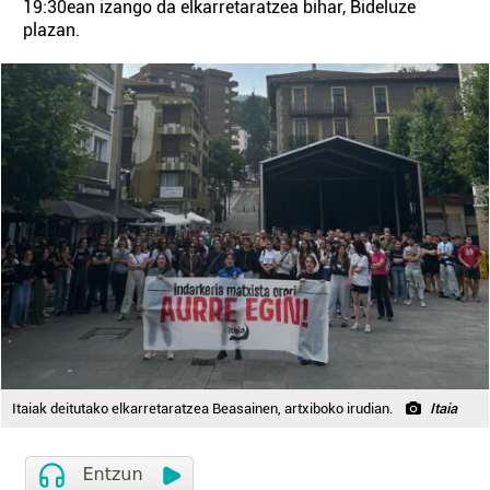
19:30ean izango da elkarretaratzea bihar, Bideluze
plazan.
Itaiak deitutako elkarretaratzea Beasainen, artxiboko irudian.
Itaia