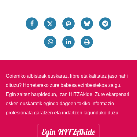
Goierriko albisteak euskaraz, libre eta kalitatez jaso nahi
dituzu?
Horretarako zure babesa ezinbestekoa zaigu.
Egin zaitez harpidedun, izan HITZAkide!
Zure ekarpenari
esker, euskaratik eginda dagoen tokiko informazio
profesionala garatzen eta indartzen lagunduko duzu.
Egin HITZAkide