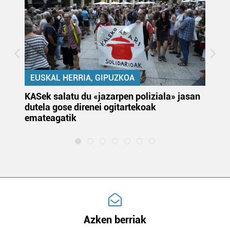
EUSKAL HERRIA, GIPUZKOA
KASek salatu du «jazarpen poliziala» jasan
Pa
dutela gose direnei ogitartekoak
da
emateagatik
«s
Azken berriak