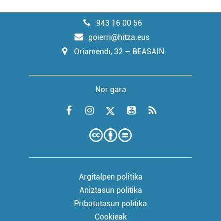
943 16 00 56
goierri@hitza.eus
Oriamendi, 32 – BEASAIN
Nor gara
Argitalpen politika
Aniztasun politika
Pribatutasun politika
Cookieak