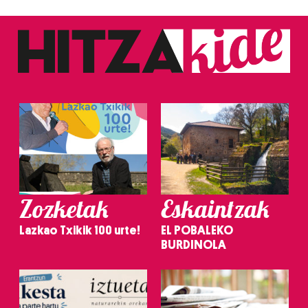
Zozketak
Eskaintzak
Lazkao Txikik 100 urte!
EL POBALEKO
BURDINOLA