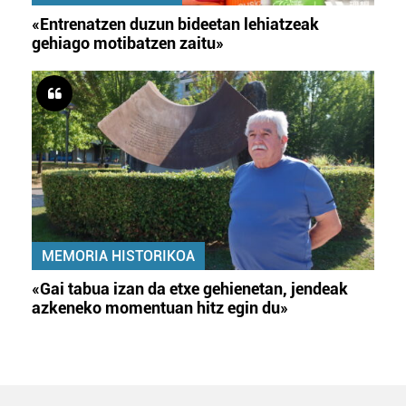
«Entrenatzen duzun bideetan lehiatzeak
gehiago motibatzen zaitu»
MEMORIA HISTORIKOA
«Gai tabua izan da etxe gehienetan, jendeak
azkeneko momentuan hitz egin du»