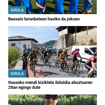
KIROLA
Beasain larunbatean hasiko da jokoan
KIROLA
Itsasoko mendi bizikleta ibilaldia abuztuaren
29an egingo dute