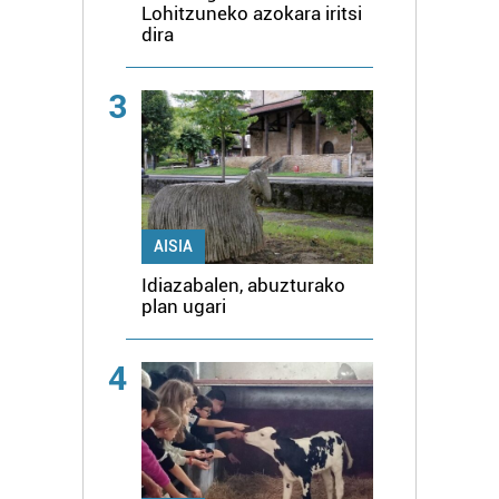
Lohitzuneko azokara iritsi
dira
3
AISIA
Idiazabalen, abuzturako
plan ugari
4