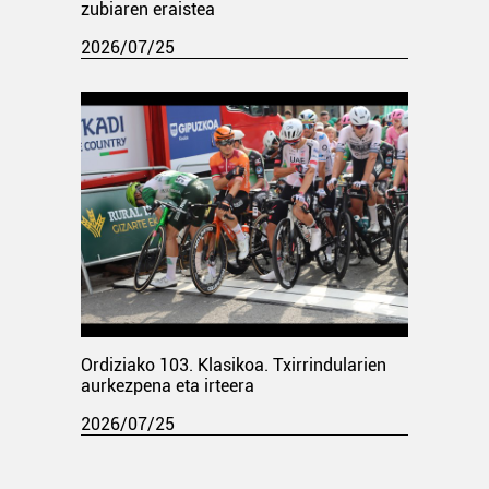
zubiaren eraistea
2026/07/25
Ordiziako 103. Klasikoa. Txirrindularien
aurkezpena eta irteera
2026/07/25