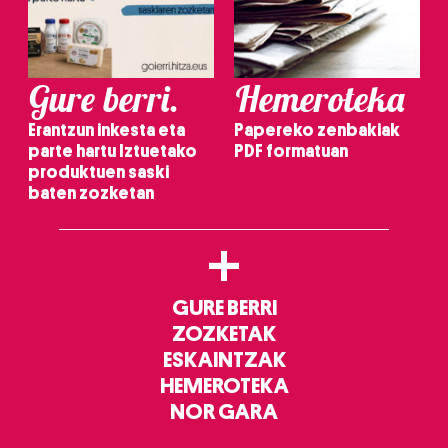
Gure berri.
Hemeroteka
Erantzun inkesta eta
Papereko zenbakiak
parte hartu Iztuetako
PDF formatuan
produktuen saski
baten zozketan
+
GURE BERRI
ZOZKETAK
ESKAINTZAK
HEMEROTEKA
NOR GARA