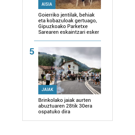
AISIA
Goierriko jentilak, behiak
eta kobazuloak gertuago,
Gipuzkoako Parketxe
Sarearen eskaintzari esker
5
JAIAK
Brinkolako jaiak aurten
abuztuaren 28tik 30era
ospatuko dira