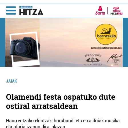
Sartu
JAIAK
Olamendi festa ospatuko dute
ostiral arratsaldean
Haurrentzako ekintzak, buruhandi eta erraldoiak musika
eta afaria izango dira, plazan.