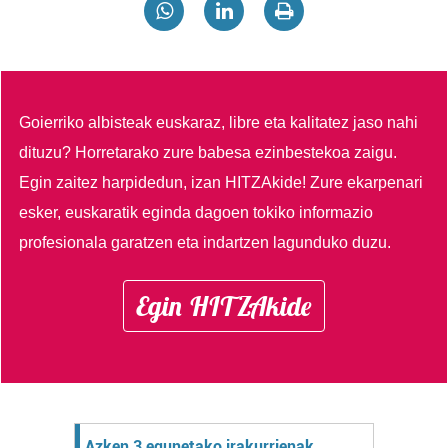
Goierriko albisteak euskaraz, libre eta kalitatez jaso nahi
dituzu?
Horretarako zure babesa ezinbestekoa zaigu.
Egin zaitez harpidedun, izan HITZAkide!
Zure ekarpenari
esker, euskaratik eginda dagoen tokiko informazio
profesionala garatzen eta indartzen lagunduko duzu.
Egin HITZAkide
Azken 3 egunetako irakurrienak