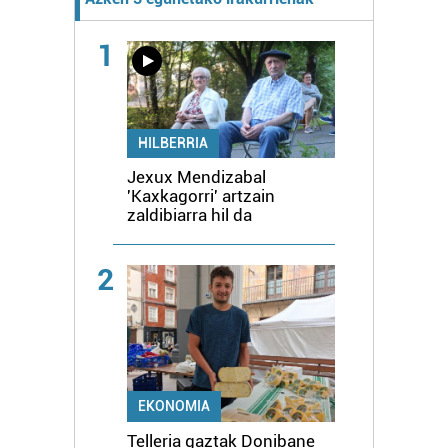
1
HILBERRIA
Jexux Mendizabal
'Kaxkagorri' artzain
zaldibiarra hil da
2
EKONOMIA
Telleria gaztak Donibane