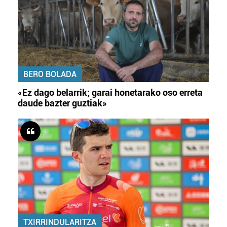
BERO BOLADA
«Ez dago belarrik; garai honetarako oso erreta
daude bazter guztiak»
TXIRRINDULARITZA