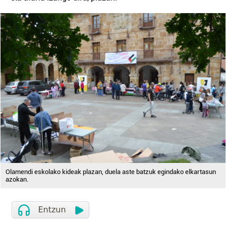
Olamendi eskolako kideak plazan, duela aste batzuk egindako elkartasun
azokan.