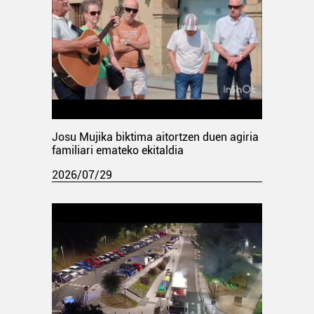
Josu Mujika biktima aitortzen duen agiria
familiari emateko ekitaldia
2026/07/29