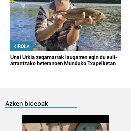
KIROLA
Unai Urkia zegamarrak laugarren egin du euli-
arrantzako beteranoen Munduko Txapelketan
Azken bideoak