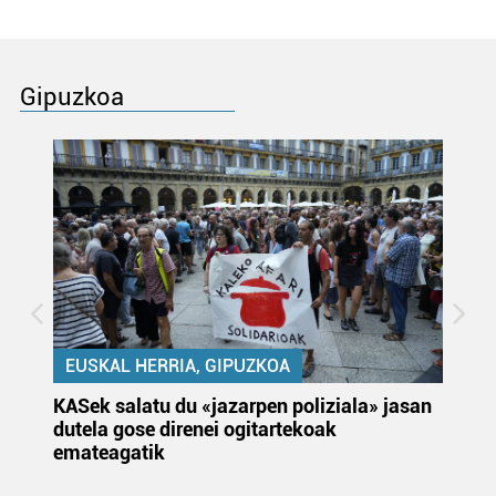
Gipuzkoa
EUSKAL HERRIA, GIPUZKOA
KASek salatu du «jazarpen poliziala» jasan
Pa
dutela gose direnei ogitartekoak
da
emateagatik
«s