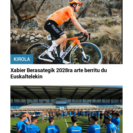
KIROLA
Xabier Berasategik 2028ra arte berritu du
Euskaltelekin