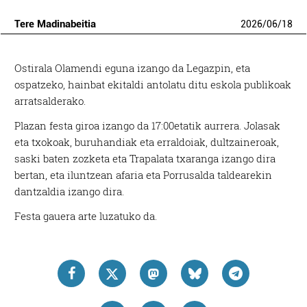
Tere Madinabeitia
2026
/
06
/
18
Ostirala Olamendi eguna izango da Legazpin, eta
ospatzeko, hainbat ekitaldi antolatu ditu eskola publikoak
arratsalderako.
Plazan festa giroa izango da 17:00etatik aurrera. Jolasak
eta txokoak, buruhandiak eta erraldoiak, dultzaineroak,
saski baten zozketa eta Trapalata txaranga izango dira
bertan, eta iluntzean afaria eta Porrusalda taldearekin
dantzaldia izango dira.
Festa gauera arte luzatuko da.