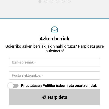
Azken berriak
Goierriko azken berriak jakin nahi dituzu? Harpidetu gure
buletinera!
Pribatutasun Politika
irakurri eta onartzen dut.
Harpidetu