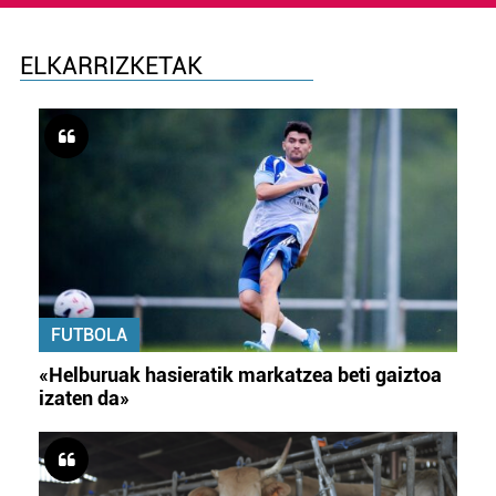
ELKARRIZKETAK
FUTBOLA
«Helburuak hasieratik markatzea beti gaiztoa
izaten da»