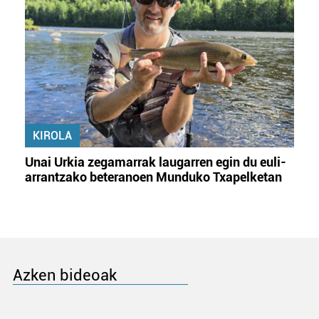
KIROLA
Unai Urkia zegamarrak laugarren egin du euli-
arrantzako beteranoen Munduko Txapelketan
Azken bideoak