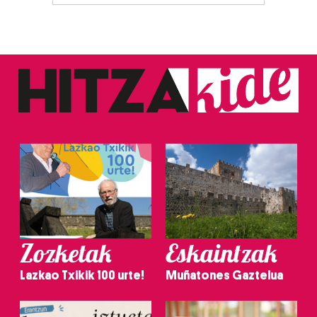
Zozketak
Eskaintzak
Lazkao Txikik 100 urte!
Muñatones Gaztelua