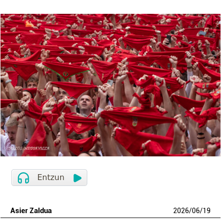
Asier Zaldua
2026
/
06
/
19