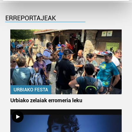
Find out more about how your personal data is processed
and set your preferences in the
details section
.
ERREPORTAJEAK
Guk eta gure bazkideek zure datu pertsonalak
prozesatzen ditugu, zure IP zenbakia, besteak beste,
teknologia erabiliz, cookieak adibidez, iragarki eta eduki
pertsonalizatuak eskaintzeko, iragarkiak eta edukia
neurtzeko, jendeari buruzko informazioa biltzeko eta
produktuak garatzeko. Zure datuak nork eta zertarako
erabiltzen dituen hauta dezakezu.
Bazkide batzuek ez dizute baimenik eskatzen, eta beren
interes komertzial legitimoetan babesten dira. Ikusi gure
URBIAKO FESTA
bazkideen zerrenda, beren ustez zein helburutarako
Urbiako zelaiak erromeria leku
duten interes legitimoa eta horren aurka nola egin
dezakezun ikusteko.
Lortu zure datu pertsonalak prozesatzeko moduari
buruzko informazio gehiago eta ezarri zure lehentasunak