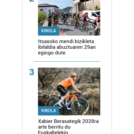
KIROLA
Itsasoko mendi bizikleta
ibilaldia abuztuaren 29an
egingo dute
3
KIROLA
Xabier Berasategik 2028ra
arte berritu du
Euskaltelekin