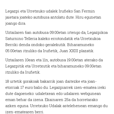
Legazpi eta Urretxuko udalek Iruñeko San Fermin
jaietara joateko autobusa antolatu dute. Hiru egunetan
joango dira.
Uztailaren 6an autobusa 09:00etan irtengo da, Legazpikoa
Saturnino Telleria kaleko errotondatik eta Urretxukoa
Berriki denda ondoko geralekutik. Biharamuneko
05:00etan itzuliko da Iruñetik, Juan XXIII plazatik.
Uztailaren 10ean eta 11n, autobusa 19:00etan aterako da
Legazpitik eta Urretxutik eta biharamuneko 09:00etan
itzuliko da Iruñetik.
18 urtetik gorakoak bakarrik joan daitezke eta joan-
etorriak 17 euro balio du. Legazpiarrek izen-ematea ireki
dute dagoeneko: udaletxean edo udalaren webgunean
eman behar da izena. Ekainaren 25a da horretarako
azken eguna. Urretxuko Udalak astelehenean emango du
izen-ematearen berri.