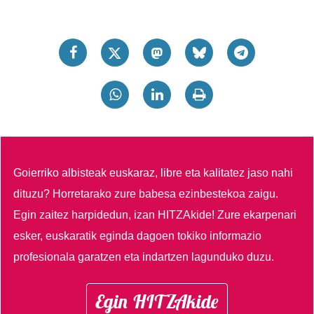
Goierriko albisteak euskaraz, libre eta kalitatez jaso nahi
dituzu?
Horretarako zure babesa ezinbestekoa zaigu.
Egin zaitez harpidedun, izan HITZAkide!
Zure ekarpenari
esker, euskaratik eginda dagoen tokiko informazio
profesionala garatzen eta indartzen lagunduko duzu.
Egin HITZAkide