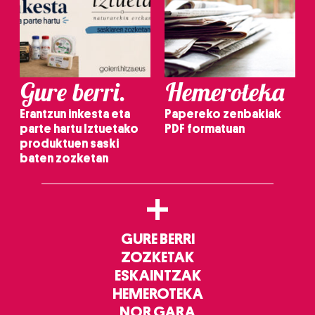
Gure berri.
Hemeroteka
Erantzun inkesta eta
Papereko zenbakiak
parte hartu Iztuetako
PDF formatuan
produktuen saski
baten zozketan
+
GURE BERRI
ZOZKETAK
ESKAINTZAK
HEMEROTEKA
NOR GARA