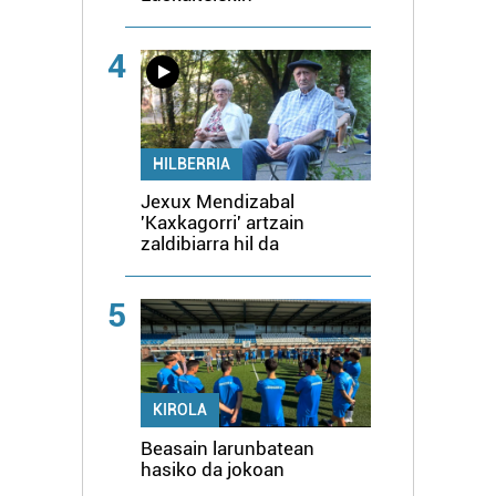
4
HILBERRIA
Jexux Mendizabal
'Kaxkagorri' artzain
zaldibiarra hil da
5
KIROLA
Beasain larunbatean
hasiko da jokoan