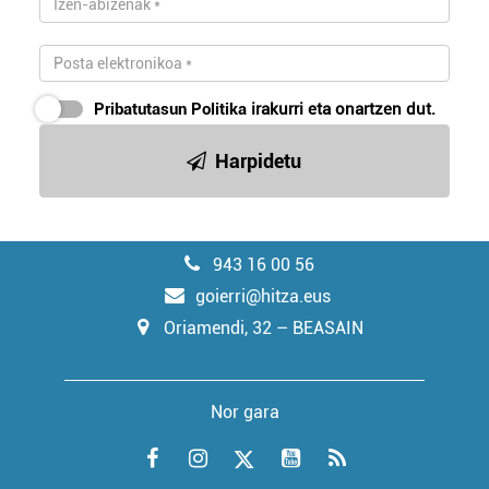
Pribatutasun Politika
irakurri eta onartzen dut.
Harpidetu
943 16 00 56
goierri@hitza.eus
Oriamendi, 32 – BEASAIN
Nor gara