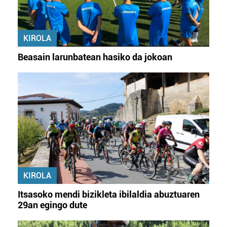
KIROLA
Beasain larunbatean hasiko da jokoan
KIROLA
Itsasoko mendi bizikleta ibilaldia abuztuaren
29an egingo dute