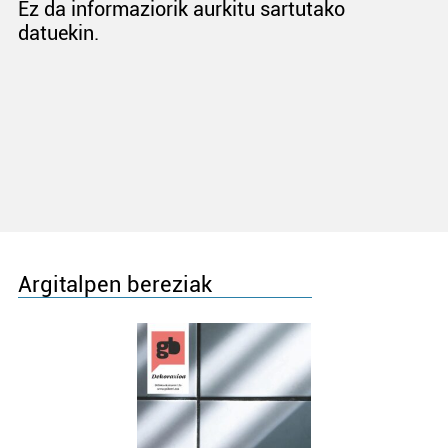
Ez da informaziorik aurkitu sartutako
datuekin.
Argitalpen bereziak