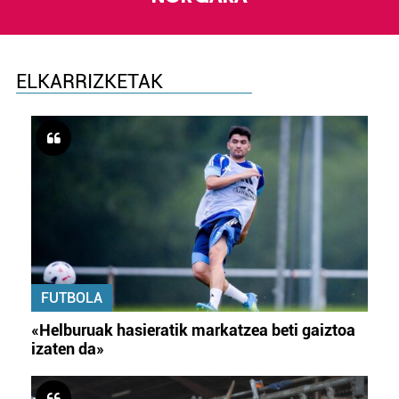
ELKARRIZKETAK
FUTBOLA
«Helburuak hasieratik markatzea beti gaiztoa
izaten da»