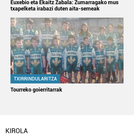
Euxebio eta Ekaitz Zabala: Zumarragako mus
txapelketa irabazi duten aita-semeak
TXIRRINDULARITZA
Tourreko goierritarrak
KIROLA