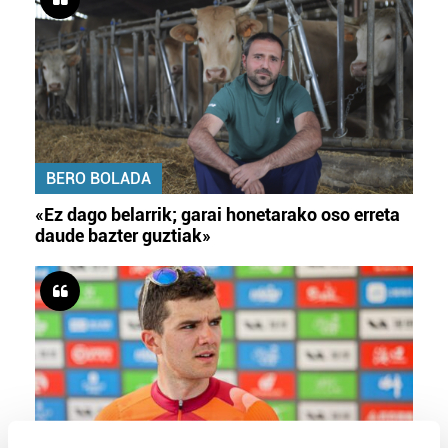
BERO BOLADA
«Ez dago belarrik; garai honetarako oso erreta
daude bazter guztiak»