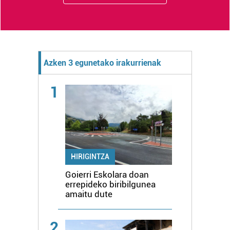
Azken 3 egunetako irakurrienak
1
HIRIGINTZA
Goierri Eskolara doan
errepideko biribilgunea
amaitu dute
2