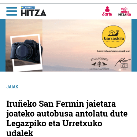
Sartu
JAIAK
Iruñeko San Fermin jaietara
joateko autobusa antolatu dute
Legazpiko eta Urretxuko
udalek