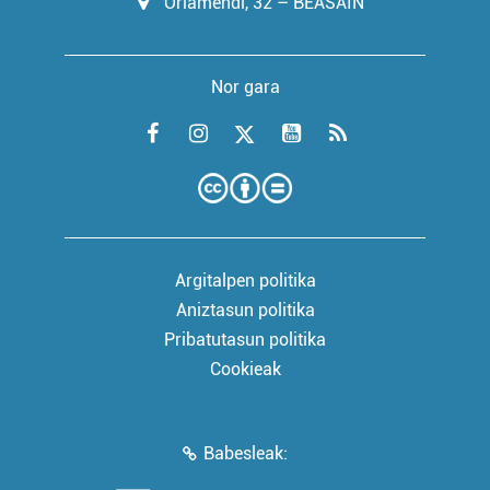
Oriamendi, 32 – BEASAIN
Nor gara
Argitalpen politika
Aniztasun politika
Pribatutasun politika
Cookieak
Babesleak: