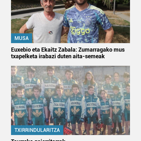
MUSA
Euxebio eta Ekaitz Zabala: Zumarragako mus
txapelketa irabazi duten aita-semeak
TXIRRINDULARITZA