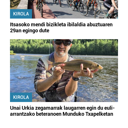
KIROLA
Itsasoko mendi bizikleta ibilaldia abuztuaren
29an egingo dute
KIROLA
Unai Urkia zegamarrak laugarren egin du euli-
arrantzako beteranoen Munduko Txapelketan