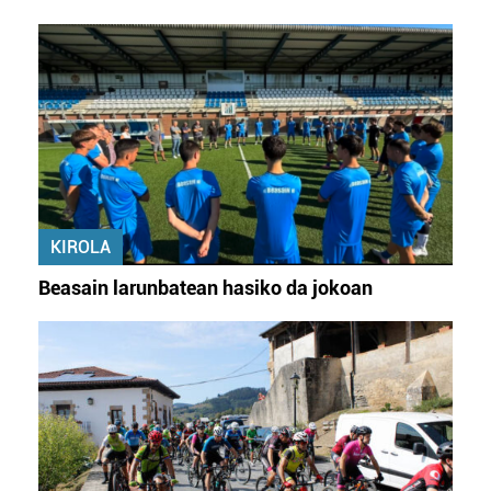
KIROLA
Beasain larunbatean hasiko da jokoan