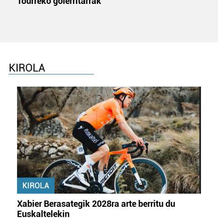
Tourreko goierritarrak
KIROLA
KIROLA
Xabier Berasategik 2028ra arte berritu du
Euskaltelekin