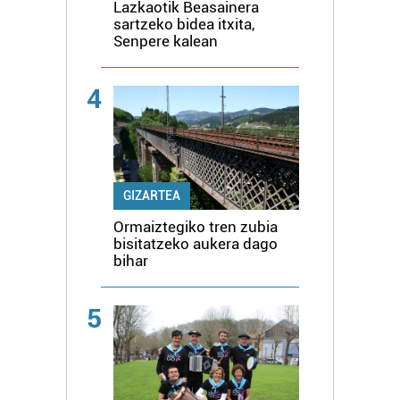
Lazkaotik Beasainera
sartzeko bidea itxita,
Senpere kalean
4
GIZARTEA
Ormaiztegiko tren zubia
bisitatzeko aukera dago
bihar
5