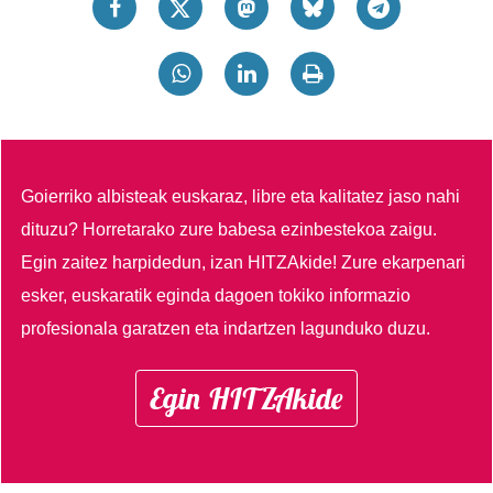
Goierriko albisteak euskaraz, libre eta kalitatez jaso nahi
dituzu?
Horretarako zure babesa ezinbestekoa zaigu.
Egin zaitez harpidedun, izan HITZAkide!
Zure ekarpenari
esker, euskaratik eginda dagoen tokiko informazio
profesionala garatzen eta indartzen lagunduko duzu.
Egin HITZAkide