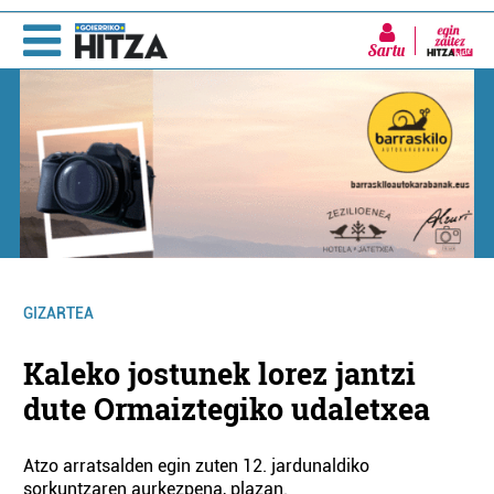
Sartu
GIZARTEA
Kaleko jostunek lorez jantzi
dute Ormaiztegiko udaletxea
Atzo arratsalden egin zuten 12. jardunaldiko
sorkuntzaren aurkezpena, plazan.