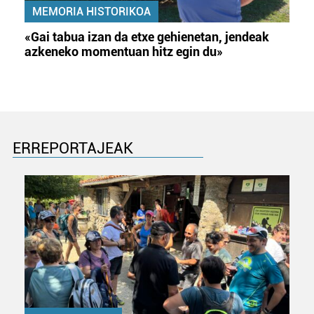
MEMORIA HISTORIKOA
«Gai tabua izan da etxe gehienetan, jendeak
azkeneko momentuan hitz egin du»
ERREPORTAJEAK