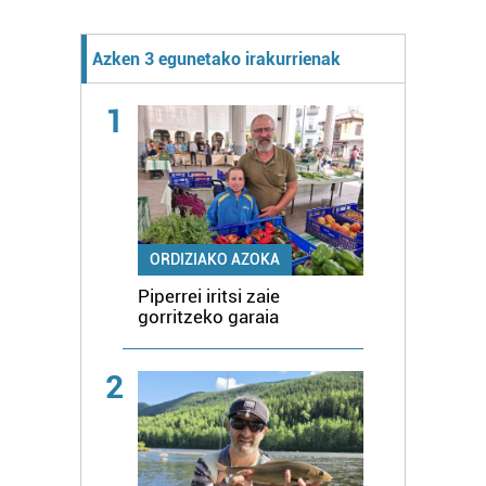
Azken 3 egunetako irakurrienak
1
ORDIZIAKO AZOKA
Piperrei iritsi zaie
gorritzeko garaia
2