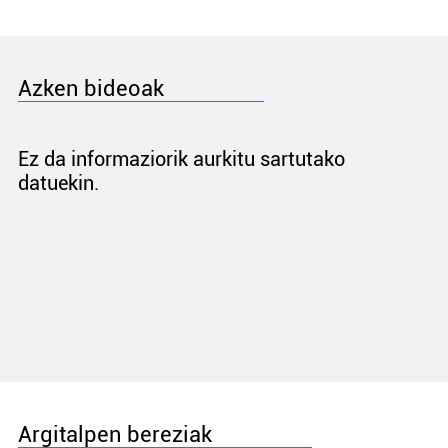
Azken bideoak
Ez da informaziorik aurkitu sartutako
datuekin.
Argitalpen bereziak