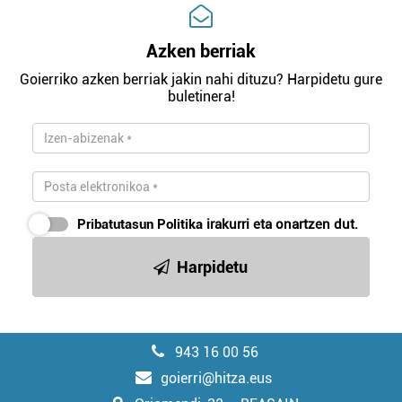
Azken berriak
Goierriko azken berriak jakin nahi dituzu? Harpidetu gure
buletinera!
Pribatutasun Politika
irakurri eta onartzen dut.
Harpidetu
943 16 00 56
goierri@hitza.eus