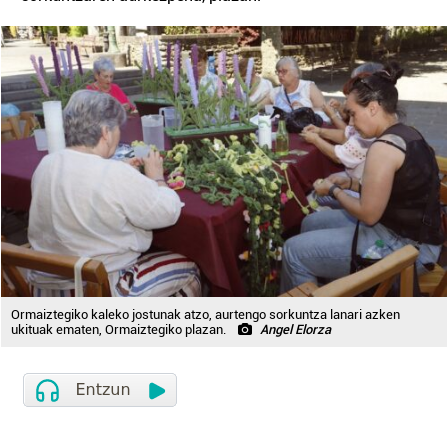
Ormaiztegiko kaleko jostunak atzo, aurtengo sorkuntza lanari azken
ukituak ematen, Ormaiztegiko plazan.
Angel Elorza