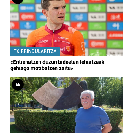
TXIRRINDULARITZA
«Entrenatzen duzun bideetan lehiatzeak
gehiago motibatzen zaitu»