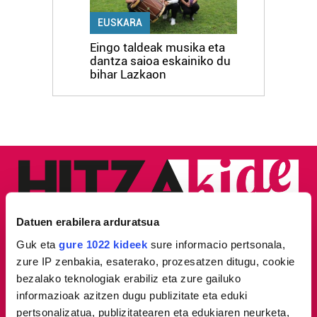
EUSKARA
Eingo taldeak musika eta
dantza saioa eskainiko du
bihar Lazkaon
Datuen erabilera arduratsua
Guk eta
gure 1022 kideek
sure informacio pertsonala,
zure IP zenbakia, esaterako, prozesatzen ditugu, cookie
bezalako teknologiak erabiliz eta zure gailuko
informazioak azitzen dugu publizitate eta eduki
pertsonalizatua, publizitatearen eta edukiaren neurketa,