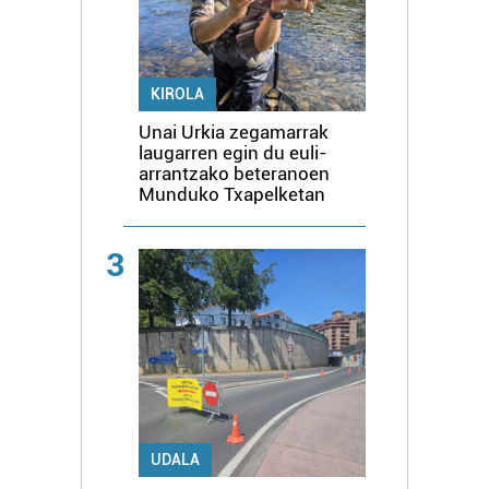
KIROLA
Unai Urkia zegamarrak
laugarren egin du euli-
arrantzako beteranoen
Munduko Txapelketan
3
UDALA