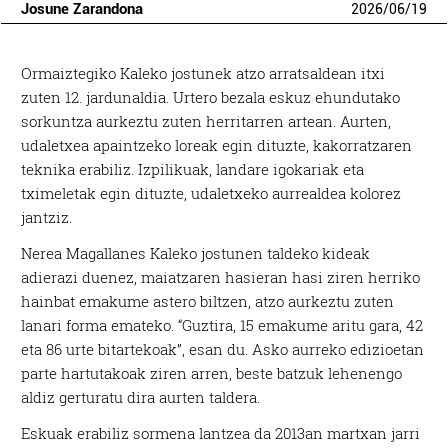
Josune Zarandona
2026
/
06
/
19
Ormaiztegiko Kaleko jostunek atzo arratsaldean itxi
zuten 12. jardunaldia. Urtero bezala eskuz ehundutako
sorkuntza aurkeztu zuten herritarren artean. Aurten,
udaletxea apaintzeko loreak egin dituzte, kakorratzaren
teknika erabiliz. Izpilikuak, landare igokariak eta
tximeletak egin dituzte, udaletxeko aurrealdea kolorez
jantziz.
Nerea Magallanes Kaleko jostunen taldeko kideak
adierazi duenez, maiatzaren hasieran hasi ziren herriko
hainbat emakume astero biltzen, atzo aurkeztu zuten
lanari forma emateko. “Guztira, 15 emakume aritu gara, 42
eta 86 urte bitartekoak”, esan du. Asko aurreko edizioetan
parte hartutakoak ziren arren, beste batzuk lehenengo
aldiz gerturatu dira aurten taldera.
Eskuak erabiliz sormena lantzea da 2013an martxan jarri