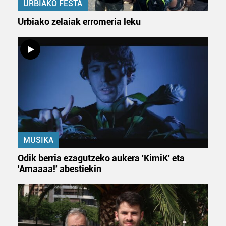
URBIAKO FESTA
Urbiako zelaiak erromeria leku
MUSIKA
Odik berria ezagutzeko aukera 'KimiK' eta
'Amaaaa!' abestiekin