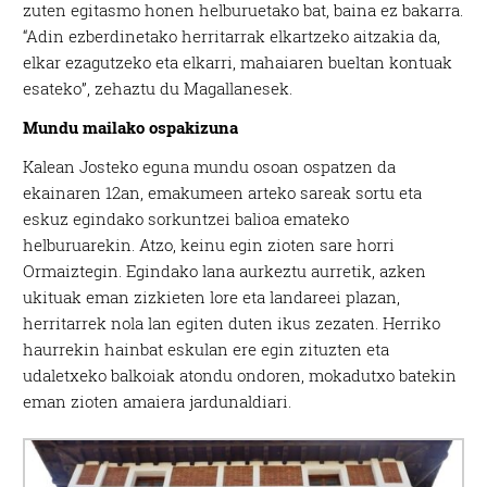
zuten egitasmo honen helburuetako bat, baina ez bakarra.
“Adin ezberdinetako herritarrak elkartzeko aitzakia da,
elkar ezagutzeko eta elkarri, mahaiaren bueltan kontuak
esateko”, zehaztu du Magallanesek.
Mundu mailako ospakizuna
Kalean Josteko eguna mundu osoan ospatzen da
ekainaren 12an, emakumeen arteko sareak sortu eta
eskuz egindako sorkuntzei balioa emateko
helburuarekin. Atzo, keinu egin zioten sare horri
Ormaiztegin. Egindako lana aurkeztu aurretik, azken
ukituak eman zizkieten lore eta landareei plazan,
herritarrek nola lan egiten duten ikus zezaten. Herriko
haurrekin hainbat eskulan ere egin zituzten eta
udaletxeko balkoiak atondu ondoren, mokadutxo batekin
eman zioten amaiera jardunaldiari.