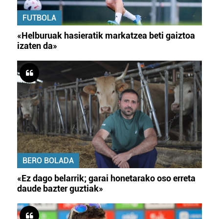
baliatzen gara. Ohar hau onartuz gero, teknologia hori
FUTBOLA
erabiltzeko baimen esplizitua ematen diguzu.
Gehiago
irakurri
«Helburuak hasieratik markatzea beti gaiztoa
izaten da»
BERO BOLADA
«Ez dago belarrik; garai honetarako oso erreta
daude bazter guztiak»