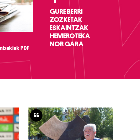
GURE BERRI
ZOZKETAK
ESKAINTZAK
HEMEROTEKA
NOR GARA
nbakiak PDF