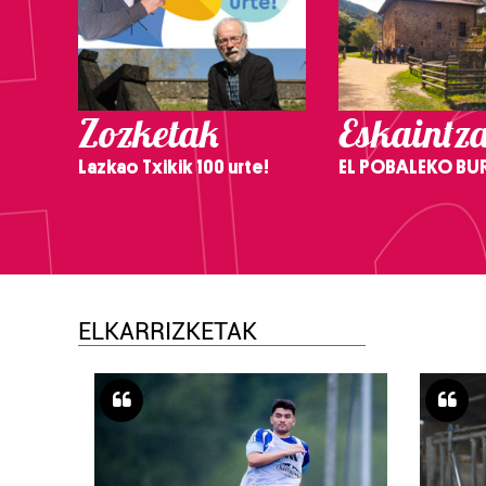
Zozketak
Eskaintz
Lazkao Txikik 100 urte!
EL POBALEKO BU
ELKARRIZKETAK