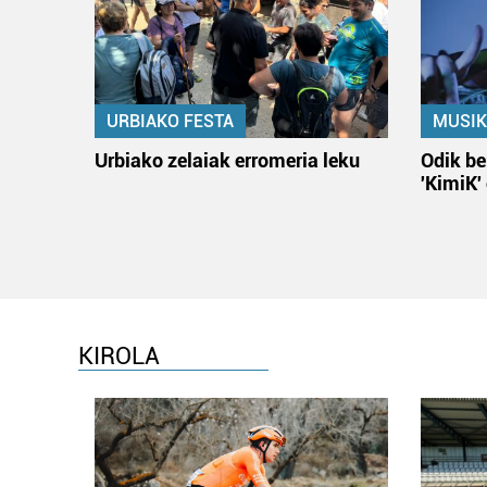
URBIAKO FESTA
MUSIK
Urbiako zelaiak erromeria leku
Odik be
'KimiK'
KIROLA