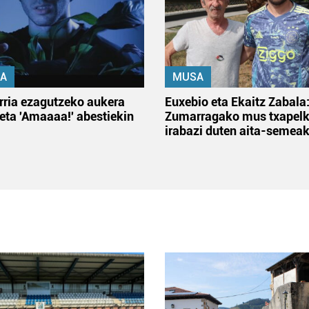
A
MUSA
rria ezagutzeko aukera
Euxebio eta Ekaitz Zabala
 eta 'Amaaaa!' abestiekin
Zumarragako mus txapelk
irabazi duten aita-semea