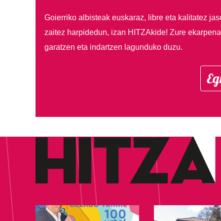
Goierriko albisteak euskaraz, libre eta kalitatez ja
zaitez harpidedun, izan HITZAkide!
Zure ekarpenar
garatzen eta indartzen lagunduko duzu.
Eg