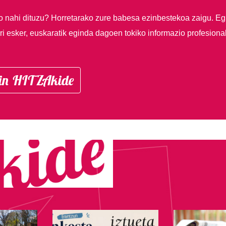
so nahi dituzu?
Horretarako zure babesa ezinbestekoa zaigu. Eg
i esker, euskaratik eginda dagoen tokiko informazio profesiona
in HITZAkide