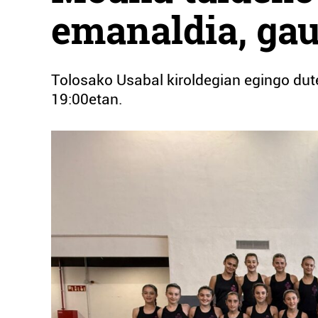
emanaldia, gau
Tolosako Usabal kiroldegian egingo dut
19:00etan.