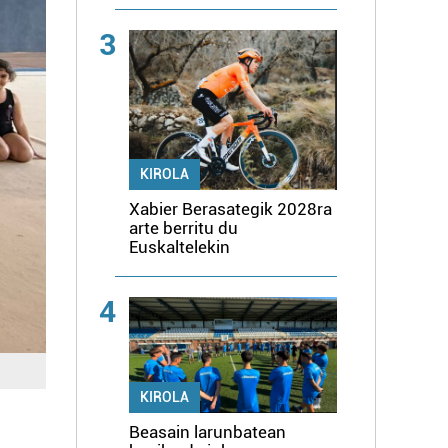
3
KIROLA
Xabier Berasategik 2028ra
arte berritu du
Euskaltelekin
4
KIROLA
Beasain larunbatean