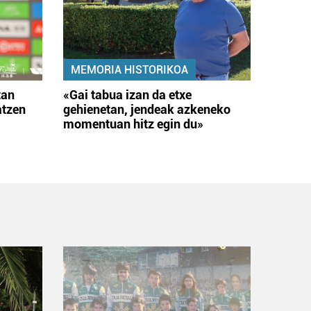
MEMORIA HISTORIKOA
tan
«Gai tabua izan da etxe
atzen
gehienetan, jendeak azkeneko
momentuan hitz egin du»