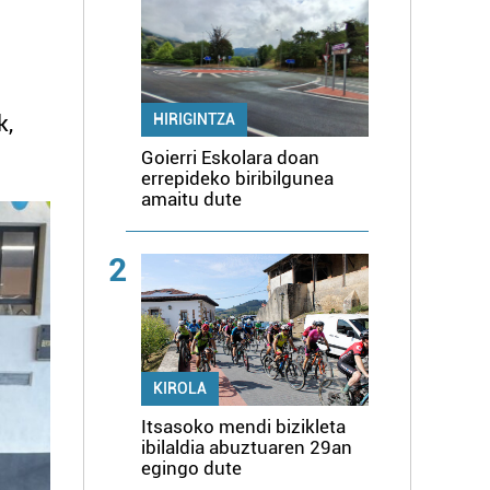
k,
HIRIGINTZA
Goierri Eskolara doan
errepideko biribilgunea
amaitu dute
2
KIROLA
Itsasoko mendi bizikleta
ibilaldia abuztuaren 29an
egingo dute