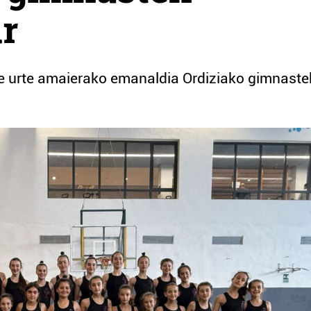
r
e urte amaierako emanaldia Ordiziako gimnaste