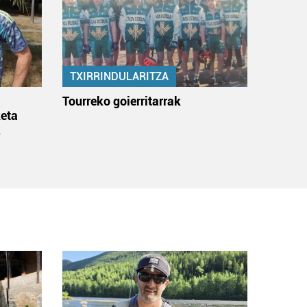
TXIRRINDULARITZA
:
Tourreko goierritarrak
eta
k