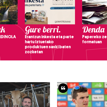
ak
Gure berri.
Denda
RDINOLA
Erantzun inkesta eta parte
Papereko ze
hartu Iztuetako
formatuan
produktuen saski baten
zozketan