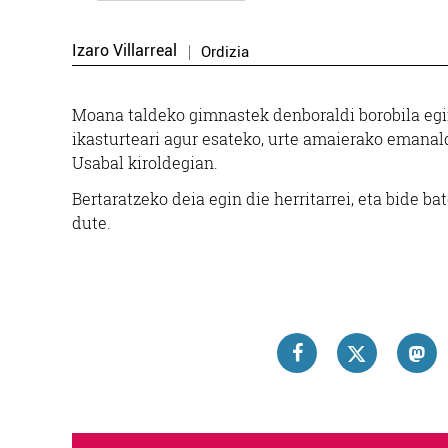
Izaro Villarreal
Ordizia
Moana taldeko gimnastek denboraldi borobila egin
ikasturteari agur esateko, urte amaierako emanald
Usabal kiroldegian.
Bertaratzeko deia egin die herritarrei, eta bide b
dute.