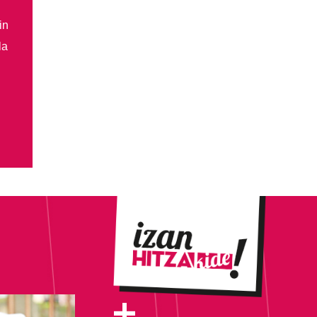
in
la
+