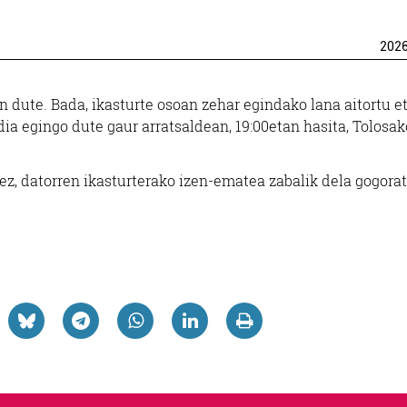
202
 dute. Bada, ikasturte osoan zehar egindako lana aitortu e
ia egingo dute gaur arratsaldean, 19:00etan hasita, Tolosak
atez, datorren ikasturterako izen-ematea zabalik dela gogora