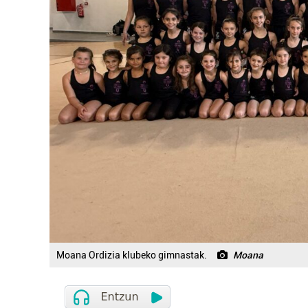
Moana Ordizia klubeko gimnastak.
Moana