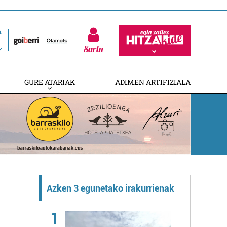
Sartu
GURE ATARIAK
ADIMEN ARTIFIZIALA
Azken 3 egunetako irakurrienak
1