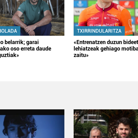
BOLADA
TXIRRINDULARITZA
o belarrik; garai
«Entrenatzen duzun bidee
ako oso erreta daude
lehiatzeak gehiago motib
guztiak»
zaitu»