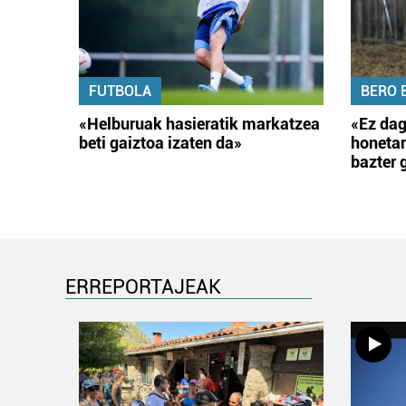
FUTBOLA
BERO 
«Helburuak hasieratik markatzea
«Ez dag
beti gaiztoa izaten da»
honetar
bazter 
ERREPORTAJEAK