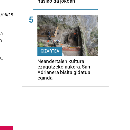
hasiko da jokoan
6
/
06
/
19
5
ta
o
GIZARTEA
tu
Neandertalen kultura
ezagutzeko aukera, San
Adrianera bisita gidatua
eginda