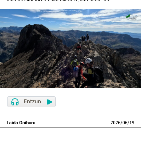
Laida Goiburu
2026
/
06
/
19