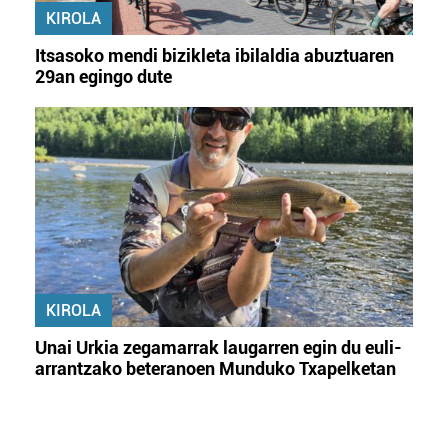
KIROLA
Itsasoko mendi bizikleta ibilaldia abuztuaren
29an egingo dute
KIROLA
Unai Urkia zegamarrak laugarren egin du euli-
arrantzako beteranoen Munduko Txapelketan