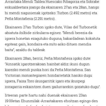
Arrastaka Mendi Taldea Huescako Ribagorza eta Sobrabe
eskualdeetara joango da ekainaren 27an eta 28an, hango
bi mendi nagusienak igotzeko: Turbon (2.492 metro) eta
Peña Montañesa (2.291 metro).
Ekainaren 27an Turbon igoko dute, Vilas del Turbonetik
abiatuta ibilbide zirkularra eginez. “Mendi berezia da
igoera honetan ezagutuko duguna, bakardadean kokatuta
egoteaz gain, kondaira eta mito asko dituen mendia
baita”, azaldu du taldeak.
Ekainaren 28an, berriz, Peña Montañesa igoko dute:
“Ainsatik igarotzerakoan hainbat aldiz ikusi dugun
karezko mendi puska hori da Peña Montañesa. San
Victorian monastegiaren hondarretatik hasiko dugu
igoera, Faixa Toro ikusgarritik igaro eta ikuspegi
zoragarria eskaintzen duen gailurrarekin gozatuko dugu”.
Irteeran parte hartu nahi duenak ekainaren 23an
19:00etan Ehunmilak-Arrastakaren ehoitzan egingo den