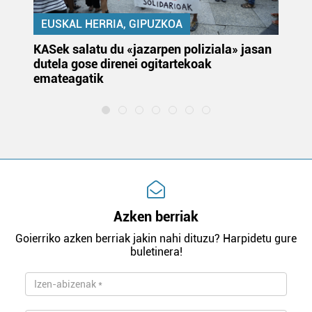
EUSKAL HERRIA, GIPUZKOA
KASek salatu du «jazarpen poliziala» jasan
Pa
dutela gose direnei ogitartekoak
da
emateagatik
«s
Azken berriak
Goierriko azken berriak jakin nahi dituzu? Harpidetu gure
buletinera!