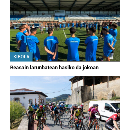
KIROLA
Beasain larunbatean hasiko da jokoan