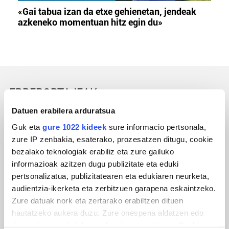
«Gai tabua izan da etxe gehienetan, jendeak
azkeneko momentuan hitz egin du»
ERREPORTAJEAK
Datuen erabilera arduratsua
Guk eta
gure 1022 kideek
sure informacio pertsonala,
zure IP zenbakia, esaterako, prozesatzen ditugu, cookie
bezalako teknologiak erabiliz eta zure gailuko
informazioak azitzen dugu publizitate eta eduki
pertsonalizatua, publizitatearen eta edukiaren neurketa,
audientzia-ikerketa eta zerbitzuen garapena eskaintzeko.
Zure datuak nork eta zertarako erabiltzen dituen
hautatzeko aukera duzu. Zure onespena aldatzen edo
URBIAKO FESTA
deuseztatzen ahal duzu edozein momentutan, Cookie