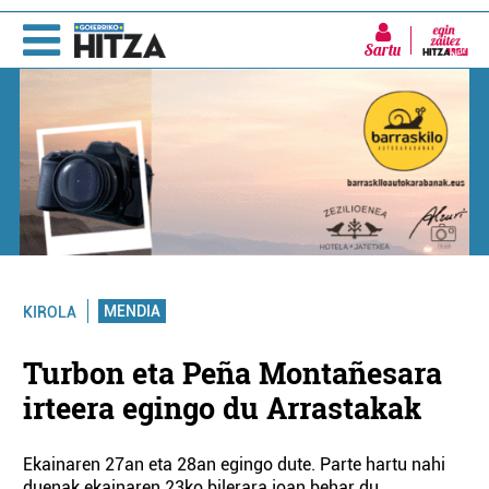
Sartu
MENDIA
KIROLA
Turbon eta Peña Montañesara
irteera egingo du Arrastakak
Ekainaren 27an eta 28an egingo dute. Parte hartu nahi
duenak ekainaren 23ko bilerara joan behar du.