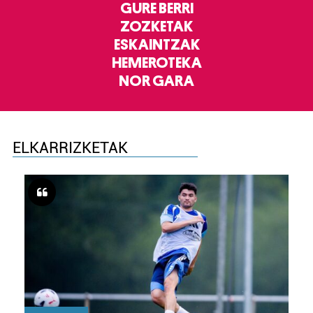
GURE BERRI
ZOZKETAK
ESKAINTZAK
HEMEROTEKA
NOR GARA
ELKARRIZKETAK