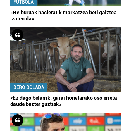
FUTBOLA
«Helburuak hasieratik markatzea beti gaiztoa
izaten da»
BERO BOLADA
«Ez dago belarrik; garai honetarako oso erreta
daude bazter guztiak»