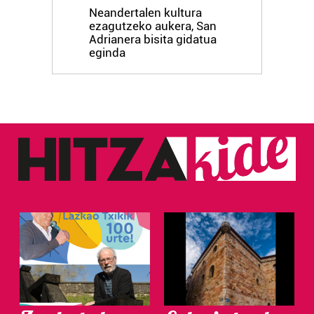
Neandertalen kultura
ezagutzeko aukera, San
Adrianera bisita gidatua
eginda