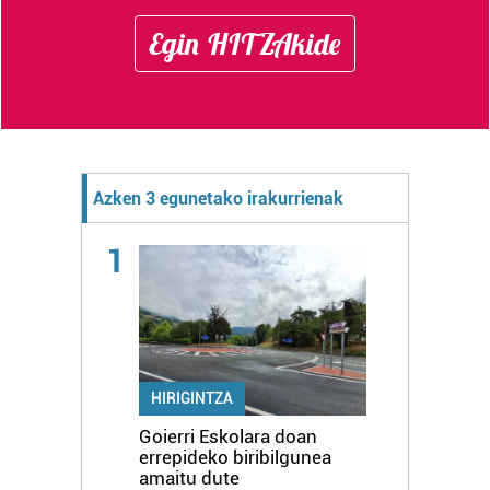
Egin HITZAkide
Azken 3 egunetako irakurrienak
1
HIRIGINTZA
Goierri Eskolara doan
errepideko biribilgunea
amaitu dute