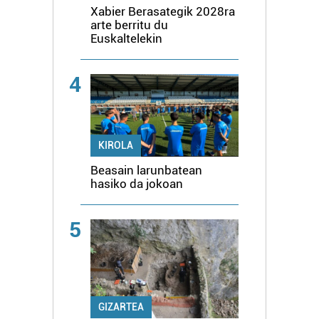
Xabier Berasategik 2028ra
arte berritu du
Euskaltelekin
4
KIROLA
Beasain larunbatean
hasiko da jokoan
5
GIZARTEA