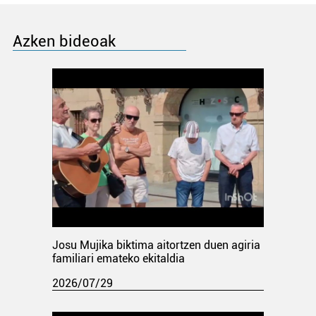
Azken bideoak
Josu Mujika biktima aitortzen duen agiria
familiari emateko ekitaldia
2026/07/29