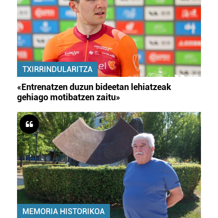
TXIRRINDULARITZA
«Entrenatzen duzun bideetan lehiatzeak
gehiago motibatzen zaitu»
MEMORIA HISTORIKOA