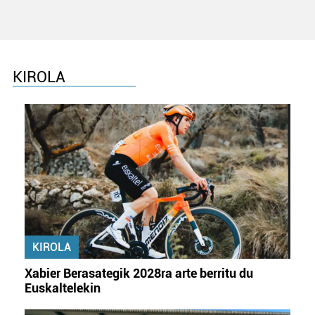
KIROLA
KIROLA
Xabier Berasategik 2028ra arte berritu du
Euskaltelekin