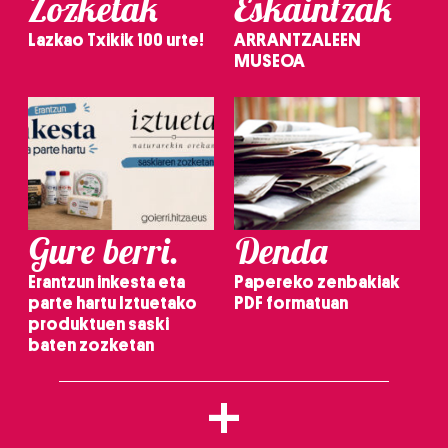
Zozketak
Eskaintzak
Lazkao Txikik 100 urte!
ARRANTZALEEN
MUSEOA
Gure berri.
Denda
Erantzun inkesta eta
Papereko zenbakiak
parte hartu Iztuetako
PDF formatuan
produktuen saski
baten zozketan
+