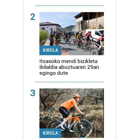
2
KIROLA
Itsasoko mendi bizikleta
ibilaldia abuztuaren 29an
egingo dute
3
KIROLA