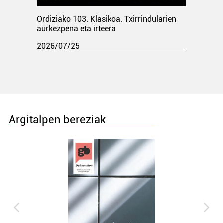
Ordiziako 103. Klasikoa. Txirrindularien
aurkezpena eta irteera
2026/07/25
Argitalpen bereziak