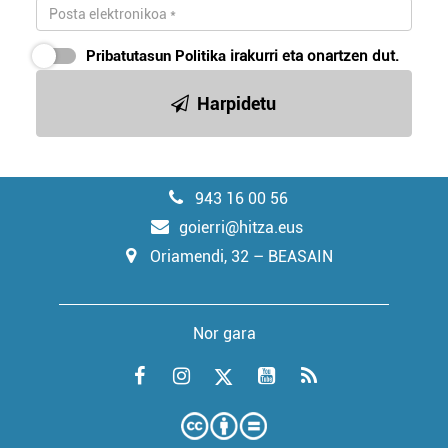
Pribatutasun Politika
irakurri eta onartzen dut.
Harpidetu
943 16 00 56
goierri@hitza.eus
Oriamendi, 32 – BEASAIN
Nor gara