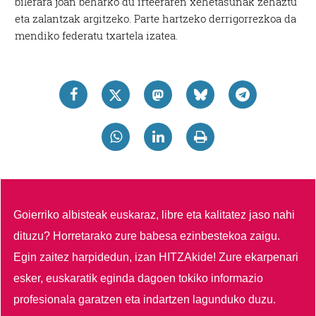
bilerara joan beharko du irteeraren xehetasunak zehaztu
eta zalantzak argitzeko. Parte hartzeko derrigorrezkoa da
mendiko federatu txartela izatea.
Goierriko albisteak euskaraz, libre eta kalitatez jaso nahi
dituzu?
Horretarako zure babesa ezinbestekoa zaigu.
Egin zaitez harpidedun, izan HITZAkide!
Zure ekarpenari
esker, euskaratik eginda dagoen tokiko informazio
profesionala garatzen eta indartzen lagunduko duzu.