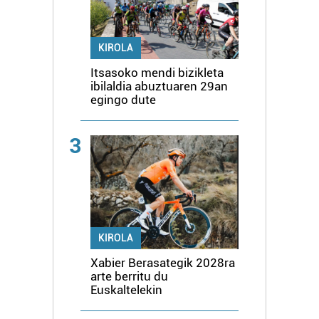
KIROLA
Itsasoko mendi bizikleta
ibilaldia abuztuaren 29an
egingo dute
3
KIROLA
Xabier Berasategik 2028ra
arte berritu du
Euskaltelekin