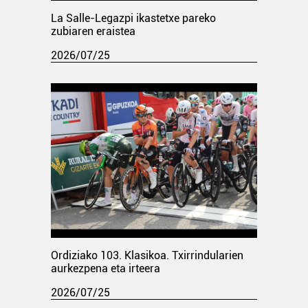
La Salle-Legazpi ikastetxe pareko
zubiaren eraistea
2026/07/25
Ordiziako 103. Klasikoa. Txirrindularien
aurkezpena eta irteera
2026/07/25