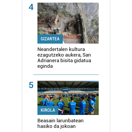
4
GIZARTEA
Neandertalen kultura
ezagutzeko aukera, San
Adrianera bisita gidatua
eginda
5
KIROLA
Beasain larunbatean
hasiko da jokoan