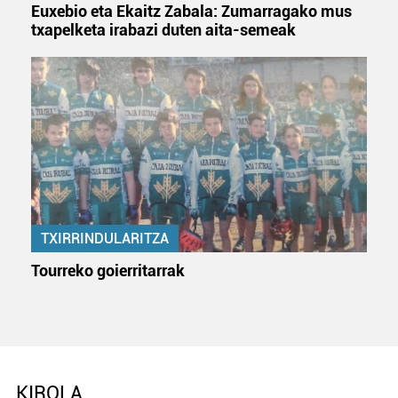
Euxebio eta Ekaitz Zabala: Zumarragako mus
txapelketa irabazi duten aita-semeak
TXIRRINDULARITZA
Tourreko goierritarrak
KIROLA