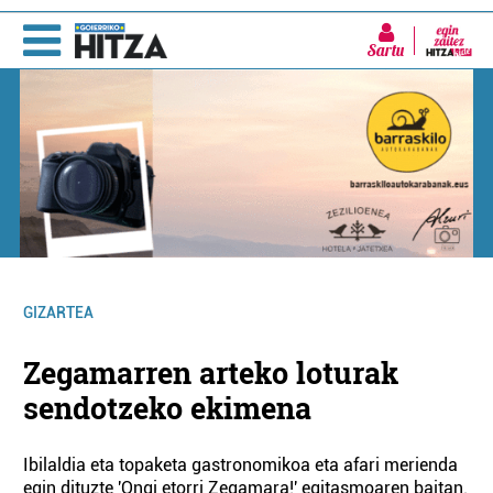
Sartu
GIZARTEA
Zegamarren arteko loturak
sendotzeko ekimena
Ibilaldia eta topaketa gastronomikoa eta afari merienda
egin dituzte 'Ongi etorri Zegamara!' egitasmoaren baitan.