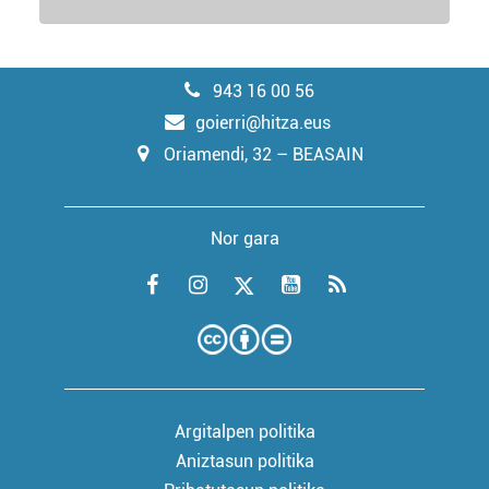
943 16 00 56
goierri@hitza.eus
Oriamendi, 32 – BEASAIN
Nor gara
Argitalpen politika
Aniztasun politika