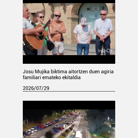
Josu Mujika biktima aitortzen duen agiria
familiari emateko ekitaldia
2026/07/29