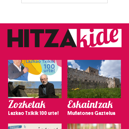
Zozketak
Eskaintzak
Lazkao Txikik 100 urte!
Muñatones Gaztelua