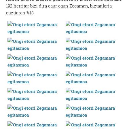
192 herritar bizi dira gaur egun Zegaman, biztanleria
guztiaren %13.