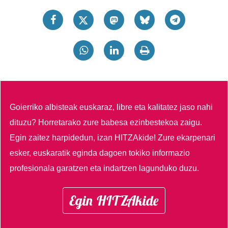
Goierriko albisteak euskaraz, libre eta kalitatez jaso nahi
dituzu?
Horretarako zure babesa ezinbestekoa zaigu.
Egin zaitez harpidedun, izan HITZAkide!
Zure ekarpenari
esker, euskaratik eginda dagoen tokiko informazio
profesionala garatzen eta indartzen lagunduko duzu.
Egin HITZAkide