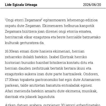
Lide Egizala Urteaga
2026
/
06
/
20
‘Ongi etorri Zegamara!’ egitasmoaren lehenengo edizioa
ospatu dute Zegaman. Ekimenaren helburua kanpotik
Zegamara bizitzera joan direnei ongi etorria ematea,
herritarrak elkar ezagutzea eta beste herrialde batzuetako
kulturak gerturatzea da.
16:30ean eman diote hasiera ekimenari, herrian
zeharreko ibilaldi batekin. Ixabel Elortzak herriko
historiari buruzko hainbat bitxikeria kontatu ditu eta
herrian dauden zerbitzuak bertatik bertara ikusi eta
ezagutzeko aukera izan dute parte hartzaileek. Ondoren,
17:30ean topaketa gastronomiko bat egin dute Aitamarren
parkean, talde anitzetan banatuta entsaladak eginez.
Afari merienda batekin amaitu dute ekimena, musikak,
dantzak eta jolasek lagunduta.
Azken datuen arabera, gutxienez 30 jatorri ezberdinetako