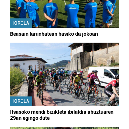
KIROLA
Beasain larunbatean hasiko da jokoan
KIROLA
Itsasoko mendi bizikleta ibilaldia abuztuaren
29an egingo dute