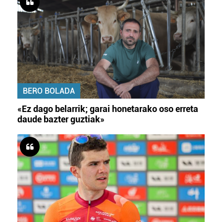
BERO BOLADA
«Ez dago belarrik; garai honetarako oso erreta
daude bazter guztiak»