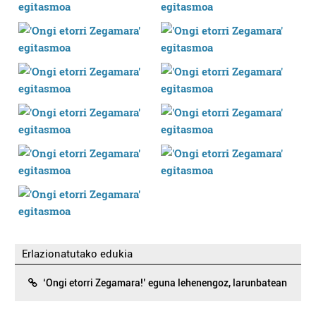
Erlazionatutako edukia
‘Ongi etorri Zegamara!’ eguna lehenengoz, larunbatean