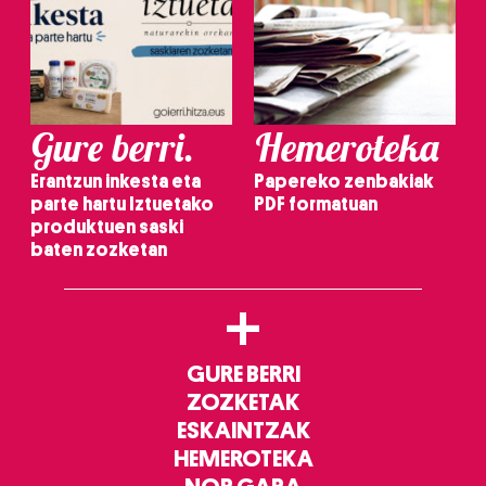
Gure berri.
Hemeroteka
Erantzun inkesta eta
Papereko zenbakiak
parte hartu Iztuetako
PDF formatuan
produktuen saski
baten zozketan
+
GURE BERRI
ZOZKETAK
ESKAINTZAK
HEMEROTEKA