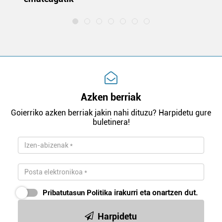
Azken berriak
Goierriko azken berriak jakin nahi dituzu? Harpidetu gure
buletinera!
Pribatutasun Politika
irakurri eta onartzen dut.
Harpidetu