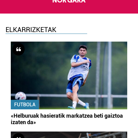
NOR GARA
ELKARRIZKETAK
FUTBOLA
«Helburuak hasieratik markatzea beti gaiztoa
izaten da»