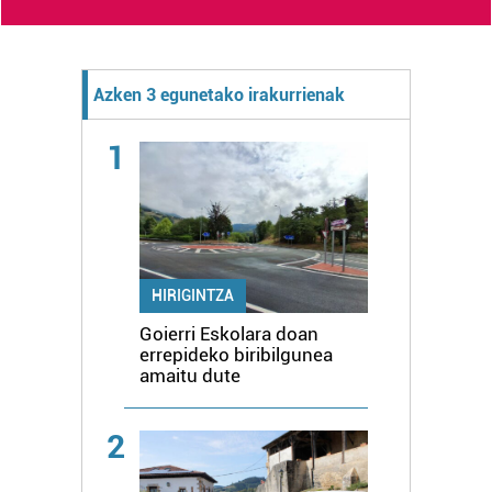
Azken 3 egunetako irakurrienak
1
HIRIGINTZA
Goierri Eskolara doan
errepideko biribilgunea
amaitu dute
2