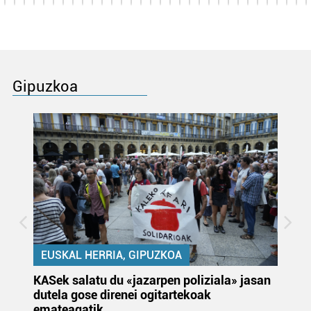
Gipuzkoa
EUSKAL HERRIA, GIPUZKOA
KASek salatu du «jazarpen poliziala» jasan
Pa
dutela gose direnei ogitartekoak
da
emateagatik
«s