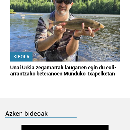
KIROLA
Unai Urkia zegamarrak laugarren egin du euli-
arrantzako beteranoen Munduko Txapelketan
Azken bideoak