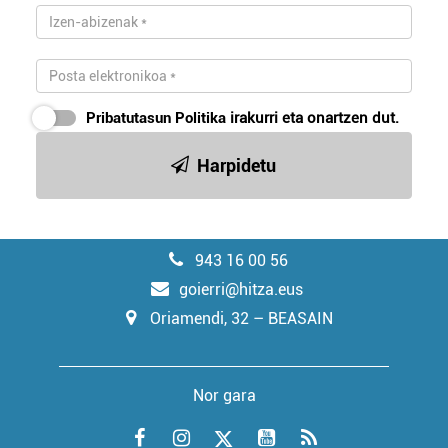
Pribatutasun Politika
irakurri eta onartzen dut.
Harpidetu
943 16 00 56
goierri@hitza.eus
Oriamendi, 32 – BEASAIN
Nor gara