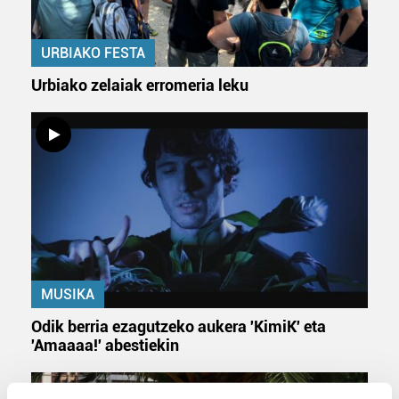
URBIAKO FESTA
Urbiako zelaiak erromeria leku
MUSIKA
Odik berria ezagutzeko aukera 'KimiK' eta
'Amaaaa!' abestiekin