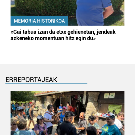
MEMORIA HISTORIKOA
«Gai tabua izan da etxe gehienetan, jendeak
azkeneko momentuan hitz egin du»
ERREPORTAJEAK