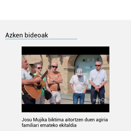
Azken bideoak
Josu Mujika biktima aitortzen duen agiria
familiari emateko ekitaldia