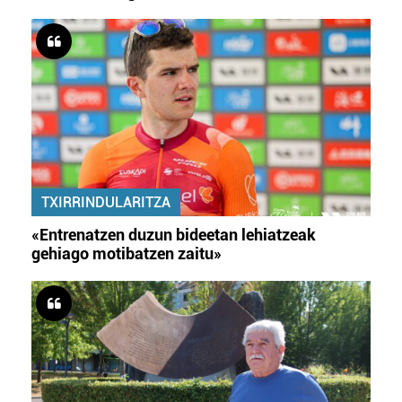
TXIRRINDULARITZA
«Entrenatzen duzun bideetan lehiatzeak
gehiago motibatzen zaitu»