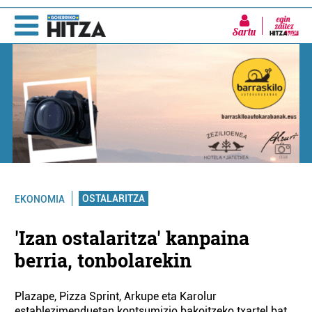
Sartu
OSTALARITZA
EKONOMIA
'Izan ostalaritza' kanpaina
berria, tonbolarekin
Plazape, Pizza Sprint, Arkupe eta Karolur
establezimenduetan kontsumizio bakoitzeko txartel bat