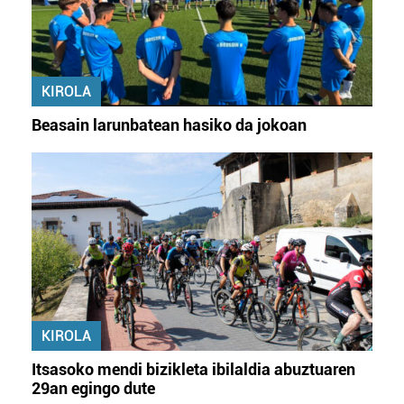
KIROLA
Beasain larunbatean hasiko da jokoan
KIROLA
Itsasoko mendi bizikleta ibilaldia abuztuaren
29an egingo dute