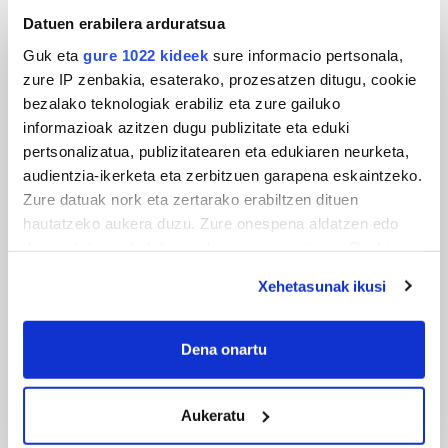
Datuen erabilera arduratsua
Guk eta
gure 1022 kideek
sure informacio pertsonala,
zure IP zenbakia, esaterako, prozesatzen ditugu, cookie
bezalako teknologiak erabiliz eta zure gailuko
informazioak azitzen dugu publizitate eta eduki
pertsonalizatua, publizitatearen eta edukiaren neurketa,
MUSA
audientzia-ikerketa eta zerbitzuen garapena eskaintzeko.
Zure datuak nork eta zertarako erabiltzen dituen
Euxebio eta Ekaitz Zabala: Zumarragako mus
hautatzeko aukera duzu. Zure onespena aldatzen edo
txapelketa irabazi duten aita-semeak
deuseztatzen ahal duzu edozein momentutan, Cookie
deklaraziotik edo Privacy triggerean klikatuz.
Xehetasunak ikusi
If you allow, we would also like to:
Collect information about your geographical
Dena onartu
location which can be accurate to within several
meters
Aukeratu
Identify your device by actively scanning it for
specific characteristics (fingerprinting)