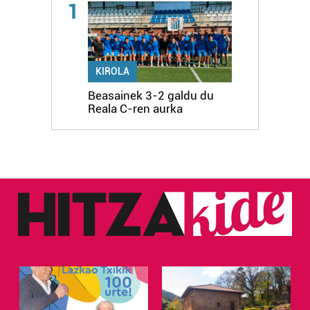
1
KIROLA
Beasainek 3-2 galdu du
Reala C-ren aurka