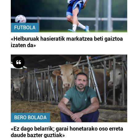
FUTBOLA
«Helburuak hasieratik markatzea beti gaiztoa
izaten da»
BERO BOLADA
«Ez dago belarrik; garai honetarako oso erreta
daude bazter guztiak»