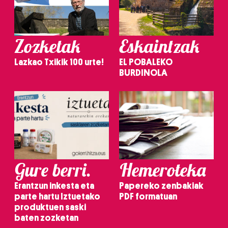
Zozketak
Eskaintzak
Lazkao Txikik 100 urte!
EL POBALEKO
BURDINOLA
Gure berri.
Hemeroteka
Erantzun inkesta eta
Papereko zenbakiak
parte hartu Iztuetako
PDF formatuan
produktuen saski
baten zozketan