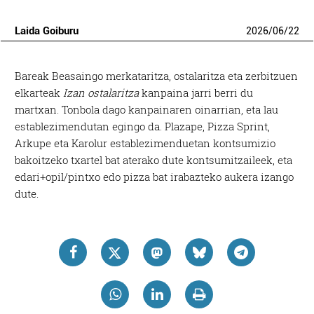
Laida Goiburu
2026
/
06
/
22
Bareak Beasaingo merkataritza, ostalaritza eta zerbitzuen
elkarteak
Izan ostalaritza
kanpaina jarri berri du
martxan. Tonbola dago kanpainaren oinarrian, eta lau
establezimendutan egingo da. Plazape, Pizza Sprint,
Arkupe eta Karolur establezimenduetan kontsumizio
bakoitzeko txartel bat aterako dute kontsumitzaileek, eta
edari+opil/pintxo edo pizza bat irabazteko aukera izango
dute.