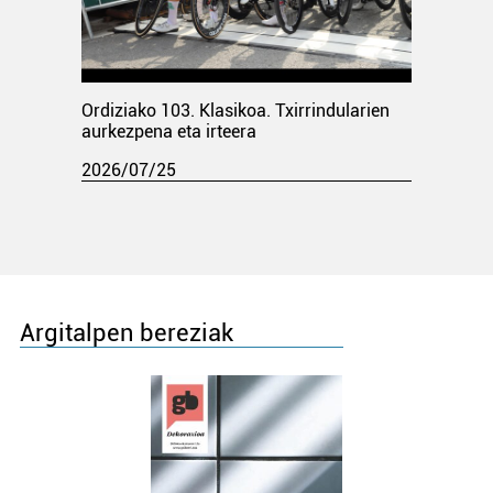
Ordiziako 103. Klasikoa. Txirrindularien
aurkezpena eta irteera
2026/07/25
Argitalpen bereziak