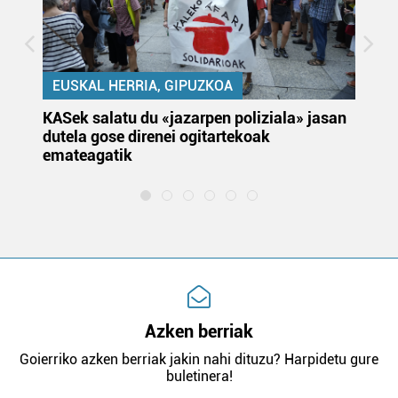
EUSKAL HERRIA, GIPUZKOA
KASek salatu du «jazarpen poliziala» jasan
Pa
dutela gose direnei ogitartekoak
da
emateagatik
«s
Azken berriak
Goierriko azken berriak jakin nahi dituzu? Harpidetu gure
buletinera!