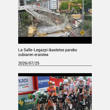
La Salle-Legazpi ikastetxe pareko
zubiaren eraistea
2026/07/25