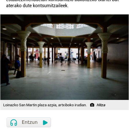
aterako dute kontsumitzaileek.
Loinazko San Martin plaza azpia, artxiboko irudian.
Hitza