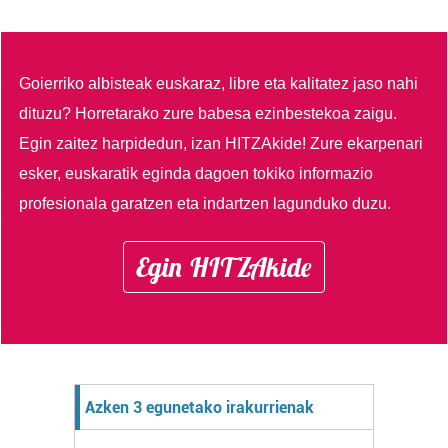
Goierriko albisteak euskaraz, libre eta kalitatez jaso nahi
dituzu?
Horretarako zure babesa ezinbestekoa zaigu.
Egin zaitez harpidedun, izan HITZAkide!
Zure ekarpenari
esker, euskaratik eginda dagoen tokiko informazio
profesionala garatzen eta indartzen lagunduko duzu.
Egin HITZAkide
Azken 3 egunetako irakurrienak