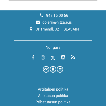
943 16 00 56
goierri@hitza.eus
Oriamendi, 32 – BEASAIN
Nor gara
Argitalpen politika
Aniztasun politika
Pribatutasun politika