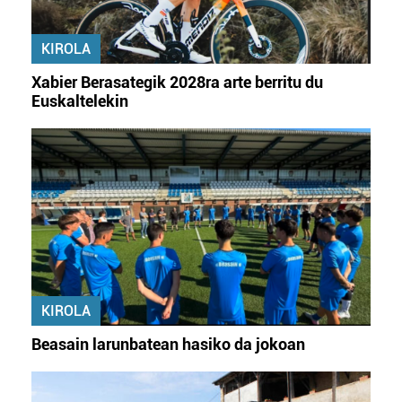
KIROLA
Xabier Berasategik 2028ra arte berritu du
Euskaltelekin
KIROLA
Beasain larunbatean hasiko da jokoan