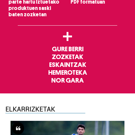
parte hartu Iztuetako
PDF formatuan
produktuen saski
baten zozketan
+
GURE BERRI
ZOZKETAK
ESKAINTZAK
HEMEROTEKA
NOR GARA
ELKARRIZKETAK