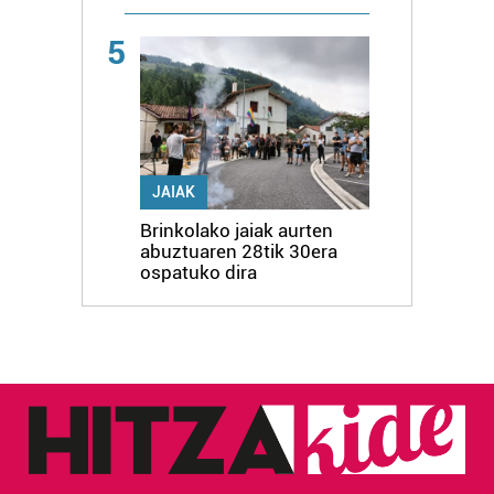
5
JAIAK
Brinkolako jaiak aurten
abuztuaren 28tik 30era
ospatuko dira