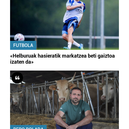
FUTBOLA
«Helburuak hasieratik markatzea beti gaiztoa
izaten da»