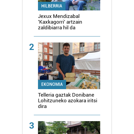
HILBERRIA
Jexux Mendizabal
'Kaxkagorri' artzain
zaldibiarra hil da
2
EKONOMIA
Telleria gaztak Donibane
Lohitzuneko azokara iritsi
dira
3