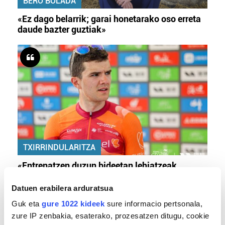
BERO BOLADA
«Ez dago belarrik; garai honetarako oso erreta
daude bazter guztiak»
TXIRRINDULARITZA
«Entrenatzen duzun bideetan lehiatzeak
gehiago motibatzen zaitu»
Datuen erabilera arduratsua
Guk eta
gure 1022 kideek
sure informacio pertsonala,
zure IP zenbakia, esaterako, prozesatzen ditugu, cookie