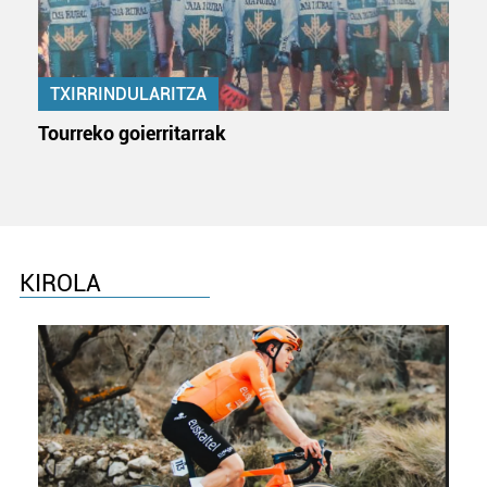
TXIRRINDULARITZA
Tourreko goierritarrak
KIROLA