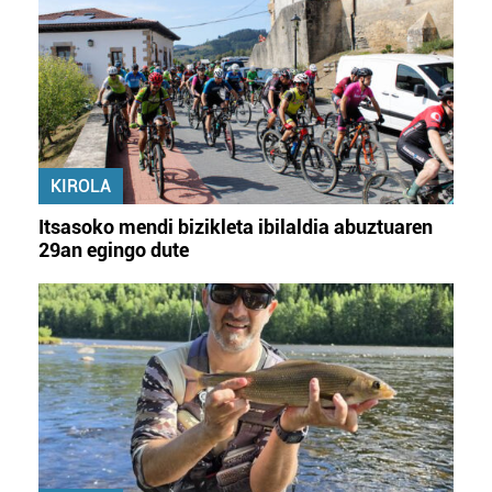
KIROLA
Itsasoko mendi bizikleta ibilaldia abuztuaren
29an egingo dute