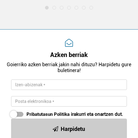
Azken berriak
Goierriko azken berriak jakin nahi dituzu? Harpidetu gure
buletinera!
Pribatutasun Politika
irakurri eta onartzen dut.
Harpidetu