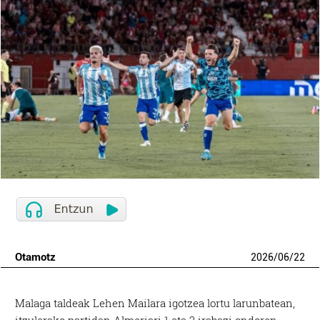
Otamotz
2026
/
06
/
22
Malaga taldeak Lehen Mailara igotzea lortu larunbatean,
itzulerako partidan Almeriari 1 eta 2 irabazi ondoren.