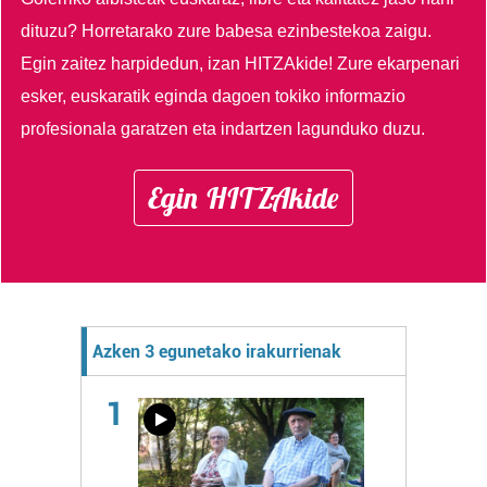
dituzu?
Horretarako zure babesa ezinbestekoa zaigu.
Egin zaitez harpidedun, izan HITZAkide!
Zure ekarpenari
esker, euskaratik eginda dagoen tokiko informazio
profesionala garatzen eta indartzen lagunduko duzu.
Egin HITZAkide
Azken 3 egunetako irakurrienak
1