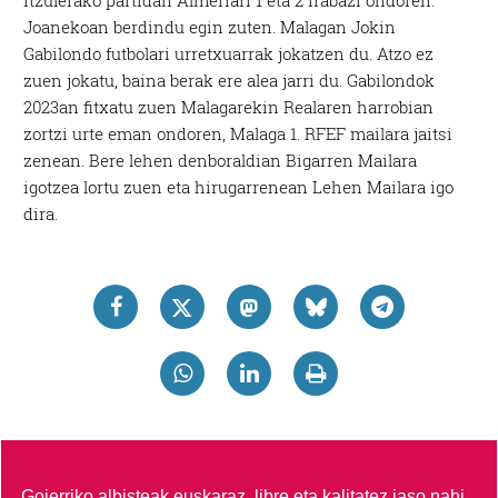
Joanekoan berdindu egin zuten. Malagan Jokin
Gabilondo futbolari urretxuarrak jokatzen du. Atzo ez
zuen jokatu, baina berak ere alea jarri du. Gabilondok
2023an fitxatu zuen Malagarekin Realaren harrobian
zortzi urte eman ondoren, Malaga 1. RFEF mailara jaitsi
zenean. Bere lehen denboraldian Bigarren Mailara
igotzea lortu zuen eta hirugarrenean Lehen Mailara igo
dira.
Goierriko albisteak euskaraz, libre eta kalitatez jaso nahi