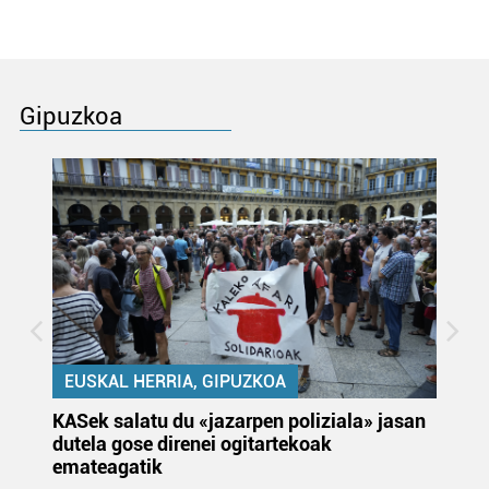
Gipuzkoa
EUSKAL HERRIA, GIPUZKOA
KASek salatu du «jazarpen poliziala» jasan
Pa
dutela gose direnei ogitartekoak
da
emateagatik
«s