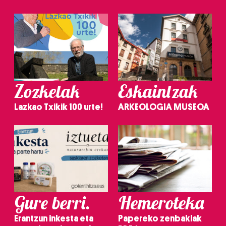
Zozketak
Eskaintzak
Lazkao Txikik 100 urte!
ARKEOLOGIA MUSEOA
Gure berri.
Hemeroteka
Erantzun inkesta eta
Papereko zenbakiak