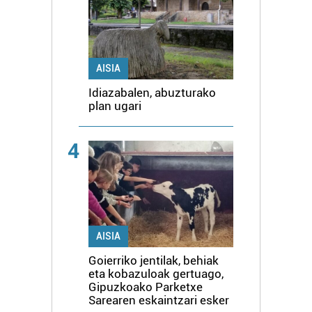
AISIA
Idiazabalen, abuzturako
plan ugari
4
AISIA
Goierriko jentilak, behiak
eta kobazuloak gertuago,
Gipuzkoako Parketxe
Sarearen eskaintzari esker