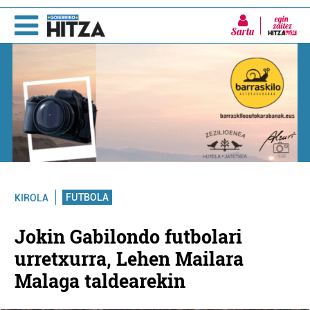
Sartu
FUTBOLA
KIROLA
Jokin Gabilondo futbolari
urretxurra, Lehen Mailara
Malaga taldearekin