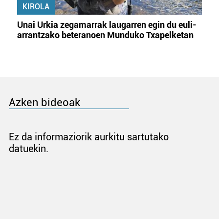
KIROLA
Unai Urkia zegamarrak laugarren egin du euli-
arrantzako beteranoen Munduko Txapelketan
Azken bideoak
Ez da informaziorik aurkitu sartutako
datuekin.