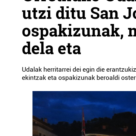
utzi ditu San J
ospakizunak, 
dela eta
Udalak herritarrei dei egin die erantzuki
ekintzak eta ospakizunak beroaldi oster