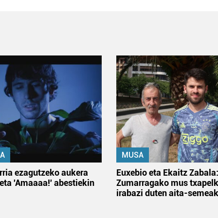
A
MUSA
rria ezagutzeko aukera
Euxebio eta Ekaitz Zabala
 eta 'Amaaaa!' abestiekin
Zumarragako mus txapelk
irabazi duten aita-semea