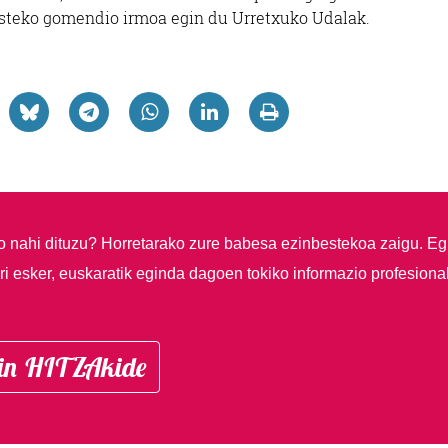
esteko gomendio irmoa egin du Urretxuko Udalak.
so nahi dituzu?
Horretarako zure babesa ezinbestekoa zaigu. Eg
i esker, euskaratik eginda dagoen tokiko informazio profesiona
in HITZAkide