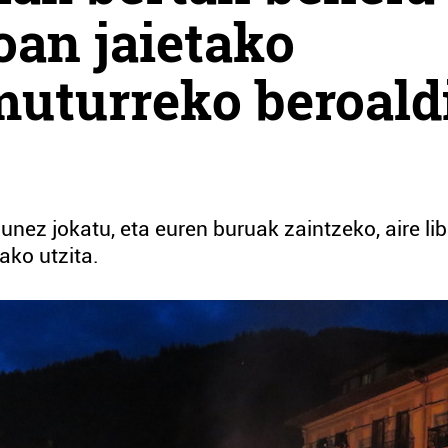
oan jaietako
muturreko beroald
zunez jokatu, eta euren buruak zaintzeko, aire li
ako utzita.