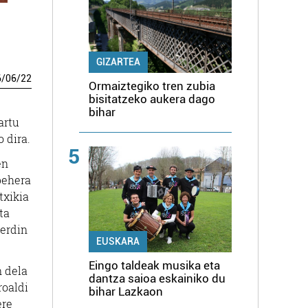
GIZARTEA
6
/
06
/
22
Ormaiztegiko tren zubia
bisitatzeko aukera dago
bihar
artu
 dira.
5
en
behera
txikia
ta
berdin
EUSKARA
Eingo taldeak musika eta
n dela
dantza saioa eskainiko du
roaldi
bihar Lazkaon
ere