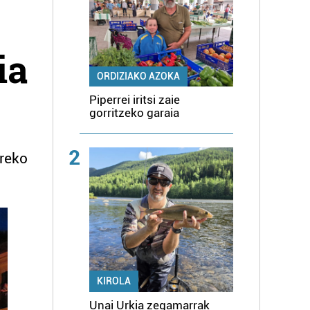
ia
ORDIZIAKO AZOKA
Piperrei iritsi zaie
gorritzeko garaia
2
breko
KIROLA
Unai Urkia zegamarrak