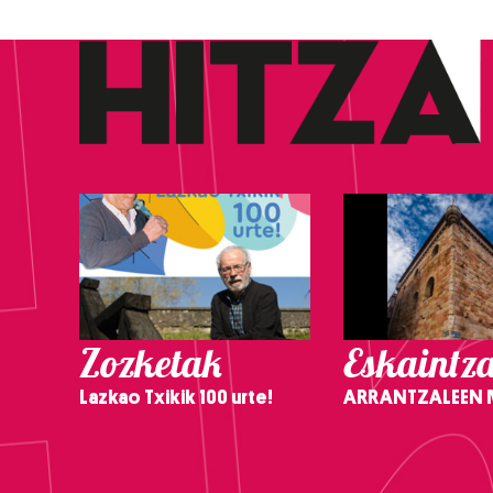
Zozketak
Eskaintz
Lazkao Txikik 100 urte!
ARRANTZALEEN