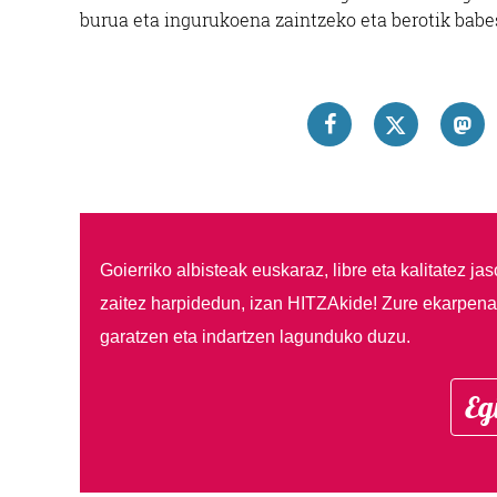
burua eta ingurukoena zaintzeko eta berotik bab
Goierriko albisteak euskaraz, libre eta kalitatez ja
zaitez harpidedun, izan HITZAkide!
Zure ekarpenar
garatzen eta indartzen lagunduko duzu.
Eg