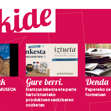
ak
Gure berri.
Denda
 MUSEOA
Erantzun inkesta eta parte
Papereko ze
hartu Iztuetako
formatuan
produktuen saski baten
zozketan