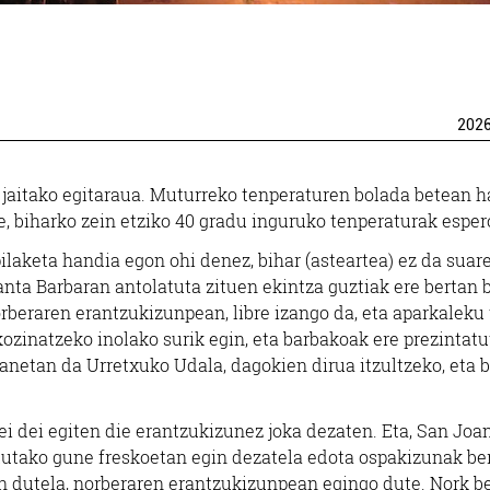
202
jaitako egitaraua. Muturreko tenperaturen bolada betean h
e, biharko zein etziko 40 gradu inguruko tenperaturak espero
aketa handia egon ohi denez, bihar (asteartea) ez da suar
Santa Barbaran antolatuta zituen ekintza guztiak ere bertan 
norberaren erantzukizunpean, libre izango da, eta aparkaleku 
 kozinatzeko inolako surik egin, eta barbakoak ere prezintatu
anetan da Urretxuko Udala, dagokien dirua itzultzeko, eta 
ei dei egiten die erantzukizunez joka dezaten. Eta, San Joa
stutako gune freskoetan egin dezatela edota ospakizunak be
en dutela, norberaren erantzukizunpean egingo dute. Nork b