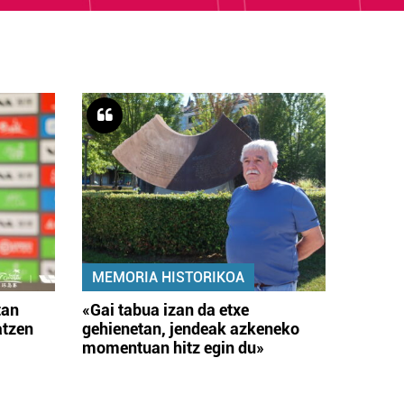
MEMORIA HISTORIKOA
tan
«Gai tabua izan da etxe
atzen
gehienetan, jendeak azkeneko
momentuan hitz egin du»