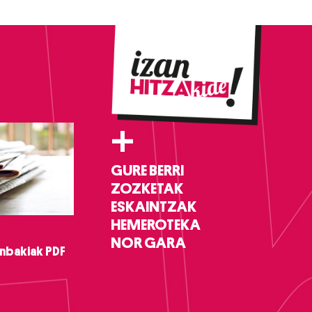
+
GURE BERRI
ZOZKETAK
ESKAINTZAK
HEMEROTEKA
NOR GARA
nbakiak PDF