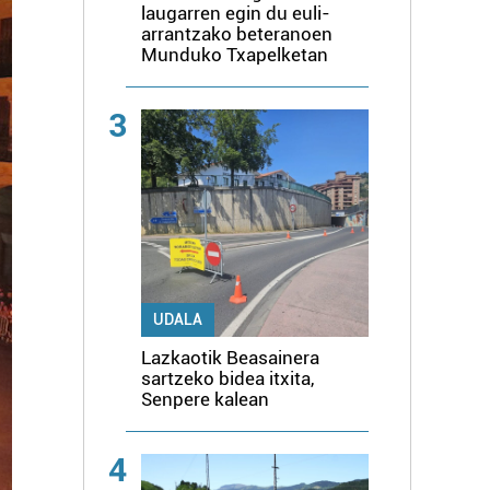
laugarren egin du euli-
arrantzako beteranoen
Munduko Txapelketan
3
UDALA
Lazkaotik Beasainera
sartzeko bidea itxita,
Senpere kalean
4