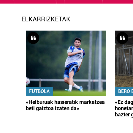
ELKARRIZKETAK
FUTBOLA
BERO 
«Helburuak hasieratik markatzea
«Ez dag
beti gaiztoa izaten da»
honetar
bazter 