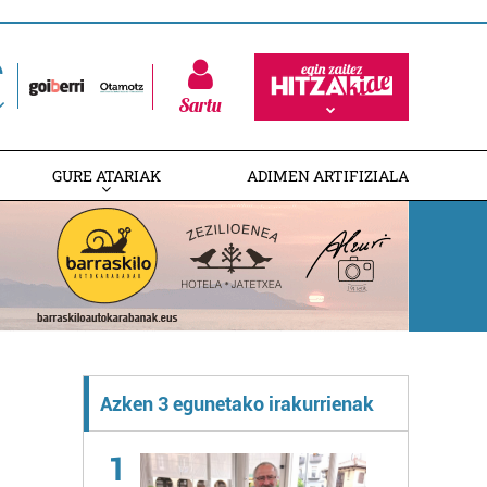
Sartu
GURE ATARIAK
ADIMEN ARTIFIZIALA
Azken 3 egunetako irakurrienak
1