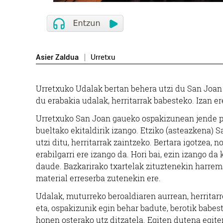
Asier Zaldua
Urretxu
Urretxuko Udalak bertan behera utzi du San Joan 
du erabakia udalak, herritarrak babesteko. Izan er
Urretxuko San Joan gaueko ospakizunean jende pil
bueltako ekitaldirik izango. Etziko (asteazkena) 
utzi ditu, herritarrak zaintzeko. Bertara igotzea, 
erabilgarri ere izango da. Hori bai, ezin izango da
daude. Bazkarirako txartelak zituztenekin harrem
material erreserba zutenekin ere.
Udalak, muturreko beroaldiaren aurrean, herritarr
eta, ospakizunik egin behar badute, berotik babe
honen osterako utz ditzatela. Egiten dutena egit