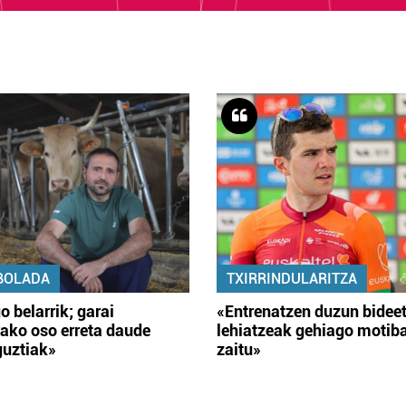
BOLADA
TXIRRINDULARITZA
o belarrik; garai
«Entrenatzen duzun bidee
ako oso erreta daude
lehiatzeak gehiago motib
guztiak»
zaitu»