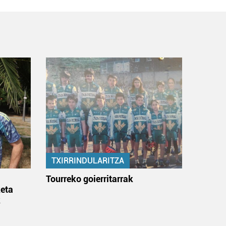
TXIRRINDULARITZA
:
Tourreko goierritarrak
eta
k