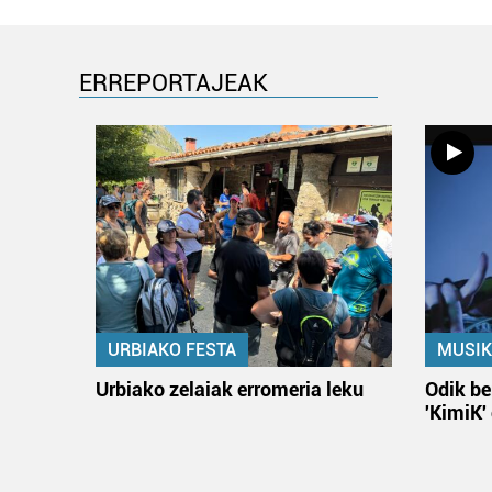
ERREPORTAJEAK
URBIAKO FESTA
MUSIK
Urbiako zelaiak erromeria leku
Odik be
'KimiK'