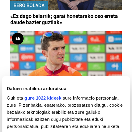
BERO BOLADA
«Ez dago belarrik; garai honetarako oso erreta
daude bazter guztiak»
Datuen erabilera arduratsua
TXIRRINDULARITZA
Guk eta
gure 1022 kideek
sure informacio pertsonala,
«Entrenatzen duzun bideetan lehiatzeak
zure IP zenbakia, esaterako, prozesatzen ditugu, cookie
gehiago motibatzen zaitu»
bezalako teknologiak erabiliz eta zure gailuko
informazioak azitzen dugu publizitate eta eduki
pertsonalizatua, publizitatearen eta edukiaren neurketa,