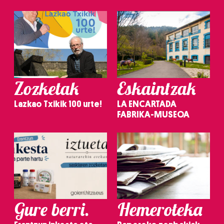
Zozketak
Eskaintzak
Lazkao Txikik 100 urte!
LA ENCARTADA
FABRIKA-MUSEOA
Gure berri.
Hemeroteka