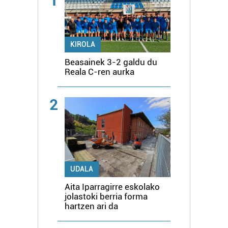
1
KIROLA
Beasainek 3-2 galdu du
Reala C-ren aurka
2
UDALA
Aita Iparragirre eskolako
jolastoki berria forma
hartzen ari da