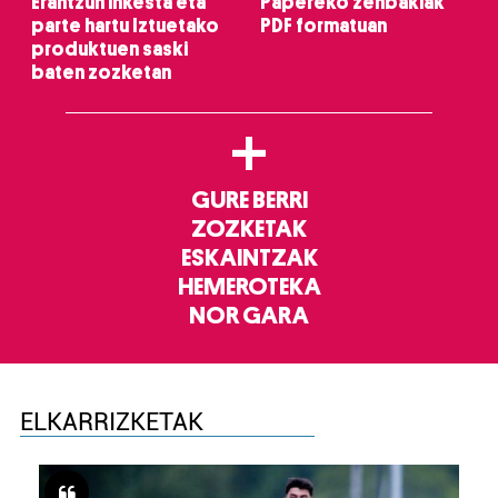
Erantzun inkesta eta
Papereko zenbakiak
parte hartu Iztuetako
PDF formatuan
produktuen saski
baten zozketan
+
GURE BERRI
ZOZKETAK
ESKAINTZAK
HEMEROTEKA
NOR GARA
ELKARRIZKETAK