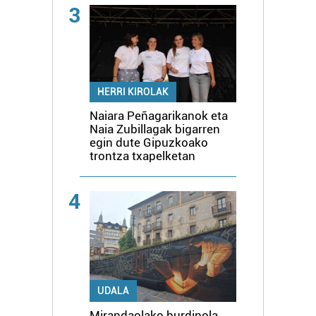
3
HERRI KIROLAK
Naiara Peñagarikanok eta
Naia Zubillagak bigarren
egin dute Gipuzkoako
trontza txapelketan
4
UDALA
Mirandaolako burdinola