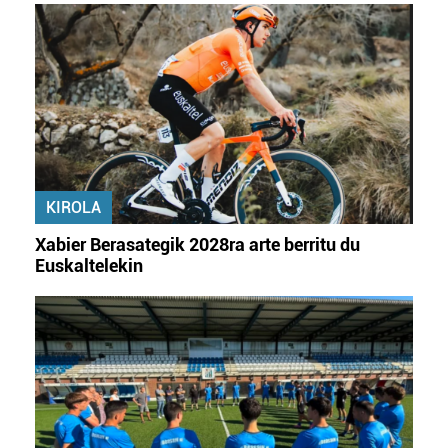
KIROLA
Xabier Berasategik 2028ra arte berritu du
Euskaltelekin