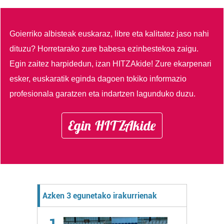
Goierriko albisteak euskaraz, libre eta kalitatez jaso nahi
dituzu?
Horretarako zure babesa ezinbestekoa zaigu.
Egin zaitez harpidedun, izan HITZAkide!
Zure ekarpenari
esker, euskaratik eginda dagoen tokiko informazio
profesionala garatzen eta indartzen lagunduko duzu.
Egin HITZAkide
Azken 3 egunetako irakurrienak