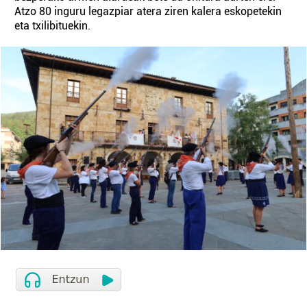
Atzo 80 inguru legazpiar atera ziren kalera eskopetekin
eta txilibituekin.