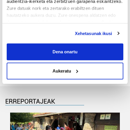
audientzia-ikerketa eta zerbitzuen garapena eskaintzeko.
Zure datuak nork eta zertarako erabiltzen dituen
hautatzeko aukera duzu. Zure onespena aldatzen edo
deuseztatzen ahal duzu edozein momentutan, Cookie
deklaraziotik edo Privacy triggerean klikatuz.
Xehetasunak ikusi
If you allow, we would also like to:
MEMORIA HISTORIKOA
Collect information about your geographical
Dena onartu
«Gai tabua izan da etxe gehienetan, jendeak
location which can be accurate to within several
azkeneko momentuan hitz egin du»
meters
Aukeratu
Identify your device by actively scanning it for
specific characteristics (fingerprinting)
Find out more about how your personal data is processed
and set your preferences in the
details section
.
ERREPORTAJEAK
Guk eta gure bazkideek zure datu pertsonalak
prozesatzen ditugu, zure IP zenbakia, besteak beste,
teknologia erabiliz, cookieak adibidez, iragarki eta eduki
pertsonalizatuak eskaintzeko, iragarkiak eta edukia