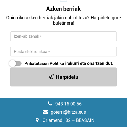
Azken berriak
Goierriko azken berriak jakin nahi dituzu? Harpidetu gure
buletinera!
Pribatutasun Politika
irakurri eta onartzen dut.
Harpidetu
943 16 00 56
goierri@hitza.eus
Oriamendi, 32 – BEASAIN