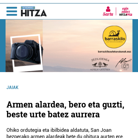
Sartu
JAIAK
Armen alardea, bero eta guzti,
beste urte batez aurrera
Ohiko ordutegia eta ibilbidea aldatuta, San Joan
bezperako armen alardeak bete du ohitura aurten ere.