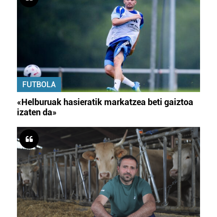
FUTBOLA
«Helburuak hasieratik markatzea beti gaiztoa
izaten da»