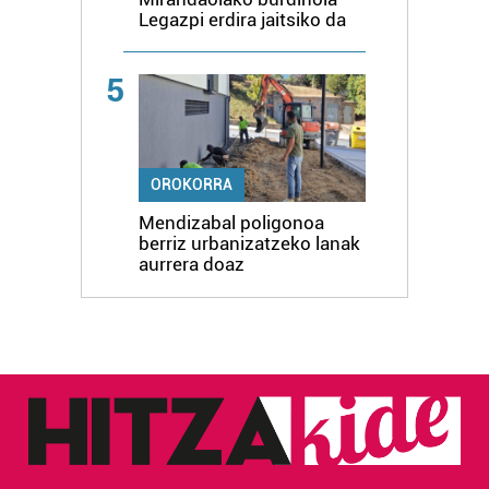
Legazpi erdira jaitsiko da
5
OROKORRA
Mendizabal poligonoa
berriz urbanizatzeko lanak
aurrera doaz