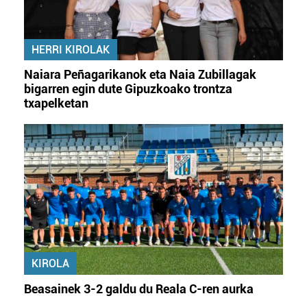
HERRI KIROLAK
Naiara Peñagarikanok eta Naia Zubillagak
bigarren egin dute Gipuzkoako trontza
txapelketan
KIROLA
Beasainek 3-2 galdu du Reala C-ren aurka