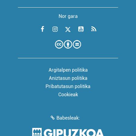
Nor gara
Argitalpen politika
Aniztasun politika
Pribatutasun politika
Cookieak
Babesleak: