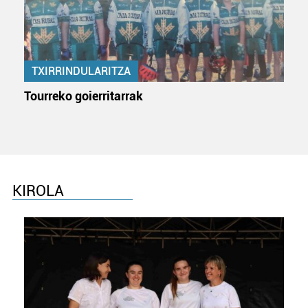
TXIRRINDULARITZA
Tourreko goierritarrak
KIROLA