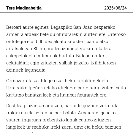
Tere Madinabeitia
2026
/
06
/
24
Beroari aurre eginez, Legazpiko San Joan bezperako
armen alardeak bete du ohiturarekin aurten ere. Urteroko
ordutegia eta ibilbidea aldatu zituzten, baina atzo
arratsaldean 80 inguru legazpiar atera ziren kalera
eskopetak eta txilibituak hartuta. Bidean ohiko
geldialdiak egin zituzten salbak jotzeko, txilibiteroen
doinuek lagunduta.
Ormazarreta zalditegiko zaldiek eta zaldunek eta
Urretxuko Ipeñarrietako idiek ere parte hartu zuten, baita
kartutxo banatzaileek eta hainbat figurantek ere.
Desfilea plazan amaitu zen, partaide guztien zerrenda
irakurrita eta azken salbak botata. Amaieran, gaueko
suaren inguruan prebentzio lanak egingo zituzten
langileek ur mahuka ireki zuen, ume eta heldu batzuen