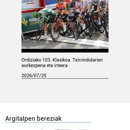
Ordiziako 103. Klasikoa. Txirrindularien
aurkezpena eta irteera
2026/07/25
Argitalpen bereziak