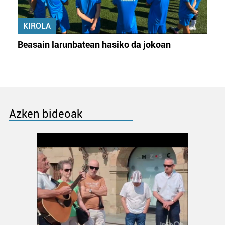
KIROLA
Beasain larunbatean hasiko da jokoan
Azken bideoak