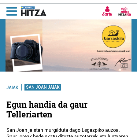
Sartu
SAN JOAN JAIAK
JAIAK
Egun handia da gaur
Telleriarten
San Joan jaietan murgilduta dago Legazpiko auzoa.
Gaur loreak bedeinkatu dituzte auzotarrek, eta luntxaren