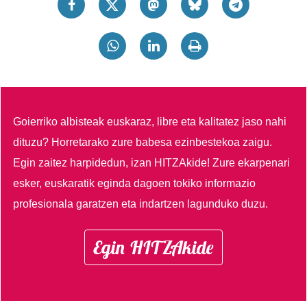
Goierriko albisteak euskaraz, libre eta kalitatez jaso nahi
dituzu?
Horretarako zure babesa ezinbestekoa zaigu.
Egin zaitez harpidedun, izan HITZAkide!
Zure ekarpenari
esker, euskaratik eginda dagoen tokiko informazio
profesionala garatzen eta indartzen lagunduko duzu.
Egin HITZAkide