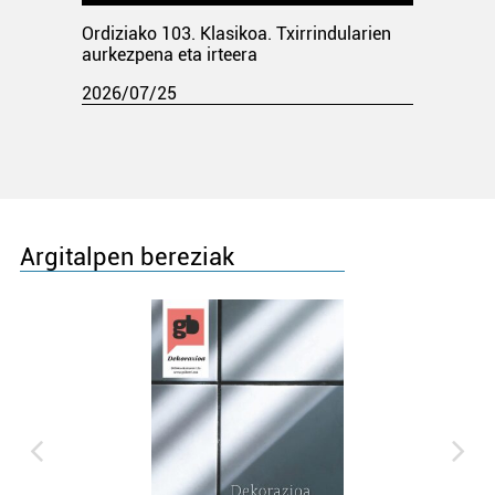
Ordiziako 103. Klasikoa. Txirrindularien
aurkezpena eta irteera
2026/07/25
Argitalpen bereziak