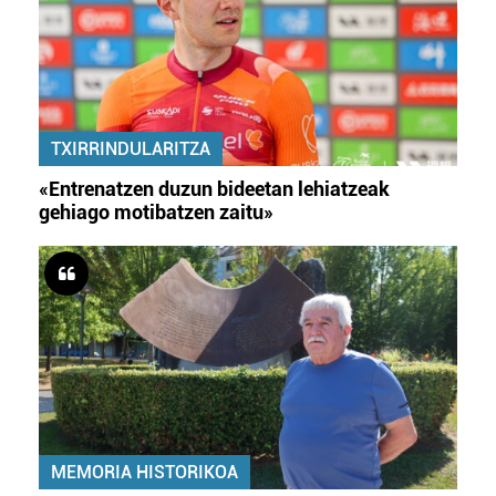
TXIRRINDULARITZA
«Entrenatzen duzun bideetan lehiatzeak
gehiago motibatzen zaitu»
MEMORIA HISTORIKOA