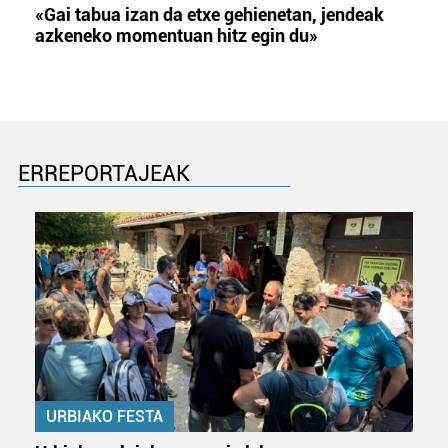
«Gai tabua izan da etxe gehienetan, jendeak
azkeneko momentuan hitz egin du»
ERREPORTAJEAK
URBIAKO FESTA