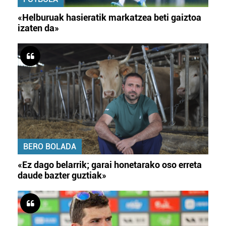
«Helburuak hasieratik markatzea beti gaiztoa
izaten da»
BERO BOLADA
«Ez dago belarrik; garai honetarako oso erreta
daude bazter guztiak»