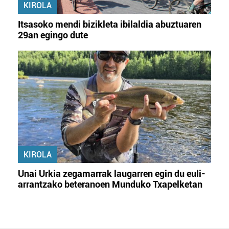
KIROLA
Itsasoko mendi bizikleta ibilaldia abuztuaren
29an egingo dute
KIROLA
Unai Urkia zegamarrak laugarren egin du euli-
arrantzako beteranoen Munduko Txapelketan