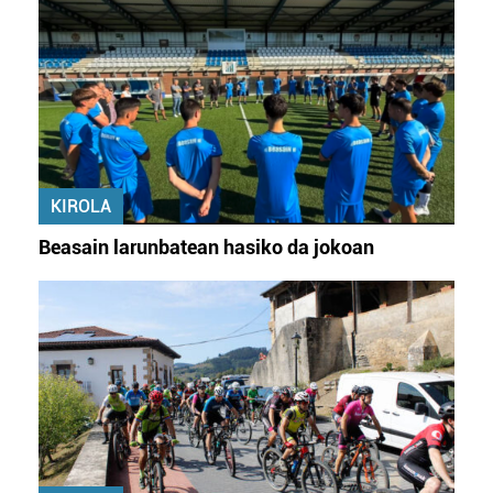
KIROLA
Beasain larunbatean hasiko da jokoan