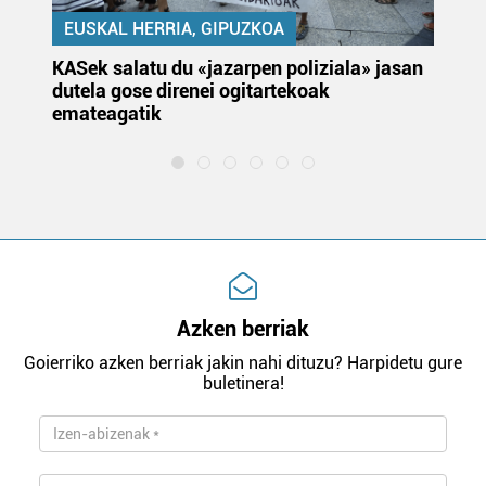
EUSKAL HERRIA, GIPUZKOA
KASek salatu du «jazarpen poliziala» jasan
Pa
dutela gose direnei ogitartekoak
da
emateagatik
«s
Azken berriak
Goierriko azken berriak jakin nahi dituzu? Harpidetu gure
buletinera!