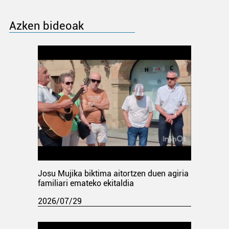
Azken bideoak
Josu Mujika biktima aitortzen duen agiria
familiari emateko ekitaldia
2026/07/29