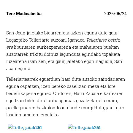
Tere Madinabeitia
2026
/
06
/
24
San Joan jaietako bigarren eta azken eguna dute gaur
Legazpiko Telleriarte auzoan. Igandea
Telleriarte berriz
ere
liburuaren aurkezpenarena eta mahaiaren bueltan
auzotarrek trikitu doinuz lagunduta egindako topaketa
luzearena izan zen, eta gaur, jaietako egun nagusia, San
Joan eguna.
Telleriartearrek eguerdian hasi dute auzoko zaindariaren
eguna ospatzen, izen bereko baselizan meza eta lore
bedeinkapena eginez. Ondoren, Harri Zabala elkartearen
egoitzan bildu dira luntx oparoaz gozatzeko, eta orain,
paella janaren bazkalondoan daude murgilduta, jaiei giro
lasaian amaiera emateko.