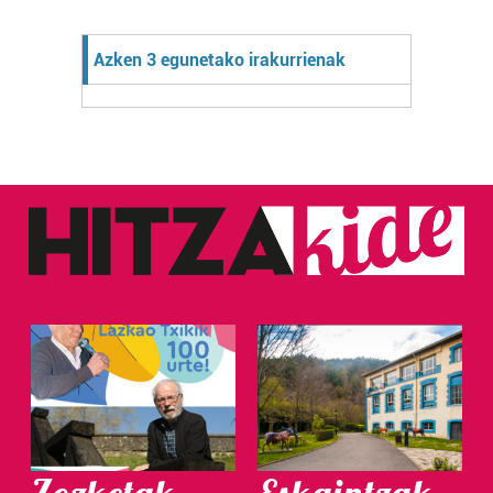
Azken 3 egunetako irakurrienak