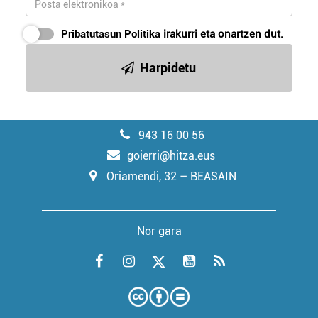
Pribatutasun Politika
irakurri eta onartzen dut.
Harpidetu
943 16 00 56
goierri@hitza.eus
Oriamendi, 32 – BEASAIN
Nor gara