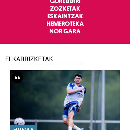
GURE BERRI
ZOZKETAK
ESKAINTZAK
HEMEROTEKA
NOR GARA
ELKARRIZKETAK
FUTBOLA