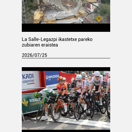
La Salle-Legazpi ikastetxe pareko
zubiaren eraistea
2026/07/25