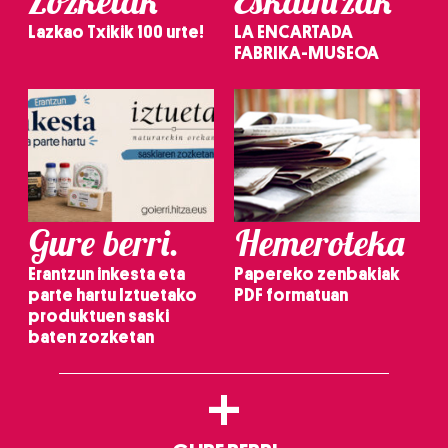
Zozketak
Eskaintzak
Lazkao Txikik 100 urte!
LA ENCARTADA
FABRIKA-MUSEOA
Gure berri.
Hemeroteka
Erantzun inkesta eta
Papereko zenbakiak
parte hartu Iztuetako
PDF formatuan
produktuen saski
baten zozketan
+