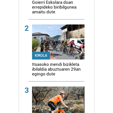
Goierri Eskolara doan
errepideko biribilgunea
amaitu dute
2
KIROLA
Itsasoko mendi bizikleta
ibilaldia abuztuaren 29an
egingo dute
3