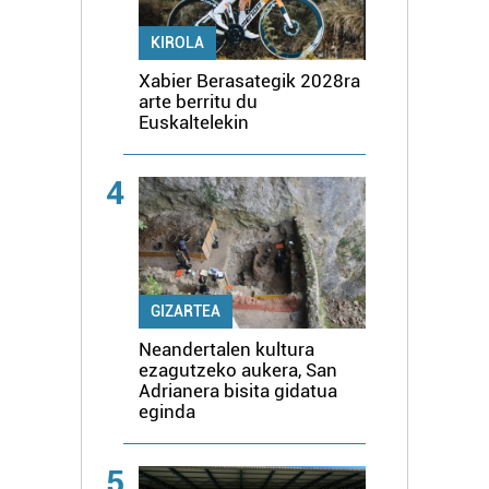
KIROLA
Xabier Berasategik 2028ra
arte berritu du
Euskaltelekin
4
GIZARTEA
Neandertalen kultura
ezagutzeko aukera, San
Adrianera bisita gidatua
eginda
5