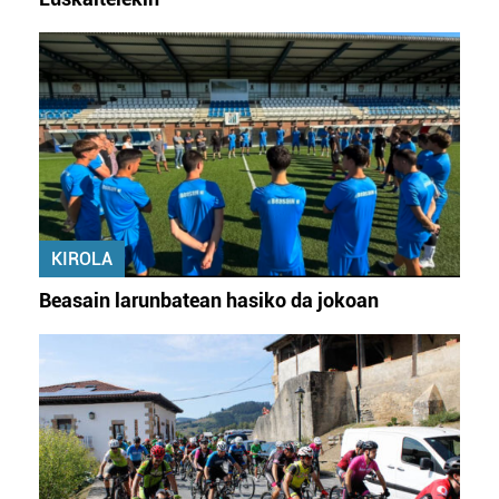
KIROLA
Beasain larunbatean hasiko da jokoan