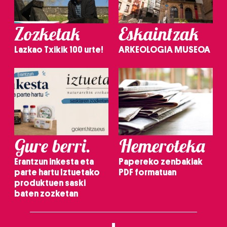
Zozketak
Eskaintzak
Lazkao Txikik 100 urte!
ARKEOLOGIA MUSEOA
Gure berri.
Hemeroteka
Erantzun inkesta eta
Papereko zenbakiak
parte hartu Iztuetako
PDF formatuan
produktuen saski
baten zozketan