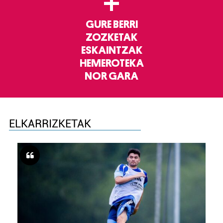
+
GURE BERRI
ZOZKETAK
ESKAINTZAK
HEMEROTEKA
NOR GARA
ELKARRIZKETAK