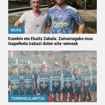
MUSA
Euxebio eta Ekaitz Zabala: Zumarragako mus
txapelketa irabazi duten aita-semeak
TXIRRINDULARITZA