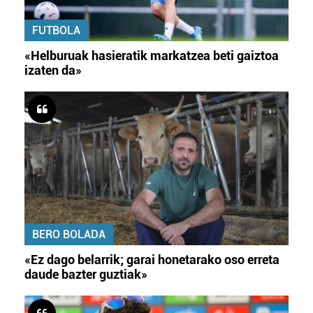
FUTBOLA
«Helburuak hasieratik markatzea beti gaiztoa
izaten da»
BERO BOLADA
«Ez dago belarrik; garai honetarako oso erreta
daude bazter guztiak»