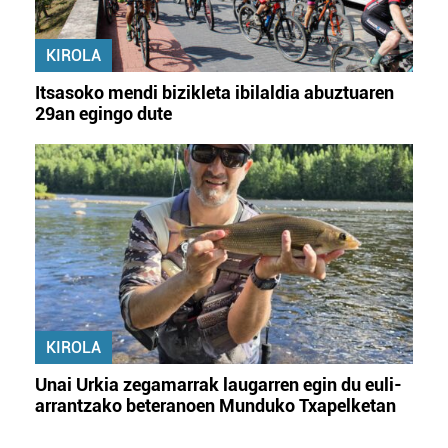
KIROLA
Itsasoko mendi bizikleta ibilaldia abuztuaren
29an egingo dute
KIROLA
Unai Urkia zegamarrak laugarren egin du euli-
arrantzako beteranoen Munduko Txapelketan