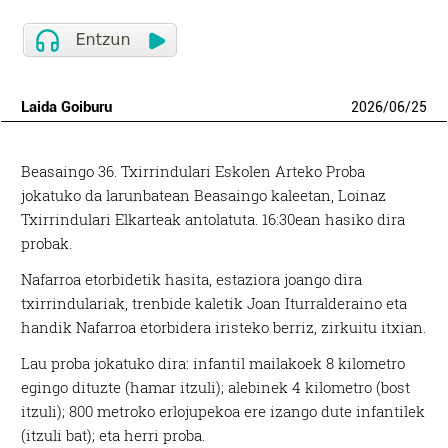
Laida Goiburu
2026
/
06
/
25
Beasaingo 36. Txirrindulari Eskolen Arteko Proba
jokatuko da larunbatean Beasaingo kaleetan, Loinaz
Txirrindulari Elkarteak antolatuta. 16:30ean hasiko dira
probak.
Nafarroa etorbidetik hasita, estaziora joango dira
txirrindulariak, trenbide kaletik Joan Iturralderaino eta
handik Nafarroa etorbidera iristeko berriz, zirkuitu itxian.
Lau proba jokatuko dira: infantil mailakoek 8 kilometro
egingo dituzte (hamar itzuli); alebinek 4 kilometro (bost
itzuli); 800 metroko erlojupekoa ere izango dute infantilek
(itzuli bat); eta herri proba.