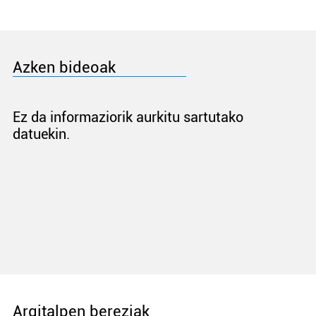
Azken bideoak
Ez da informaziorik aurkitu sartutako
datuekin.
Argitalpen bereziak