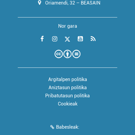
Oriamendi, 32 – BEASAIN
Nor gara
Argitalpen politika
Aniztasun politika
Pribatutasun politika
Cookieak
Babesleak: