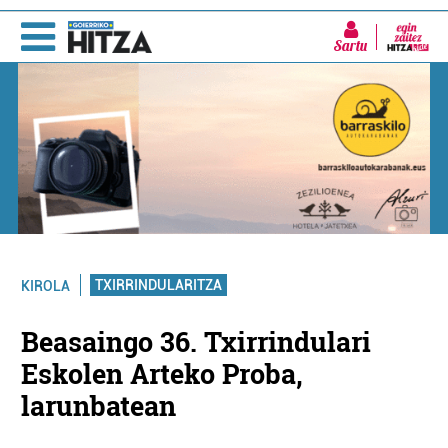
Sartu
TXIRRINDULARITZA
KIROLA
Beasaingo 36. Txirrindulari
Eskolen Arteko Proba,
larunbatean