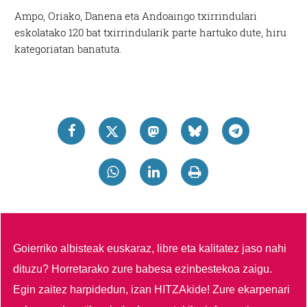
Ampo, Oriako, Danena eta Andoaingo txirrindulari
eskolatako 120 bat txirrindularik parte hartuko dute, hiru
kategoriatan banatuta.
Goierriko albisteak euskaraz, libre eta kalitatez jaso nahi
dituzu?
Horretarako zure babesa ezinbestekoa zaigu.
Egin zaitez harpidedun, izan HITZAkide!
Zure ekarpenari