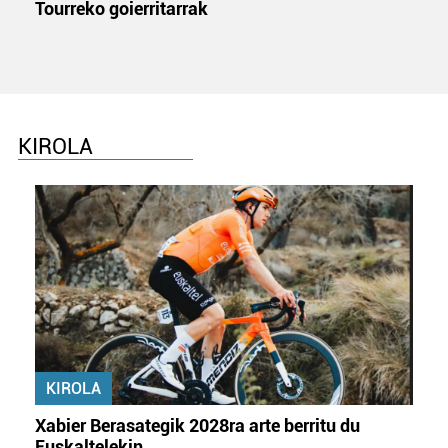
Tourreko goierritarrak
KIROLA
KIROLA
Xabier Berasategik 2028ra arte berritu du
Euskaltelekin