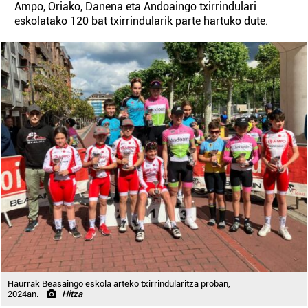
Ampo, Oriako, Danena eta Andoaingo txirrindulari
eskolatako 120 bat txirrindularik parte hartuko dute.
Haurrak Beasaingo eskola arteko txirrindularitza proban,
2024an.
Hitza