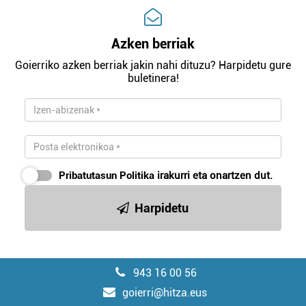
Azken berriak
Goierriko azken berriak jakin nahi dituzu? Harpidetu gure
buletinera!
Pribatutasun Politika
irakurri eta onartzen dut.
Harpidetu
943 16 00 56
goierri@hitza.eus