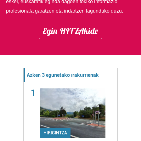
esker, euskaratik eginda dagoen tokiko informazio
profesionala garatzen eta indartzen lagunduko duzu.
Egin HITZAkide
Azken 3 egunetako irakurrienak
1
HIRIGINTZA