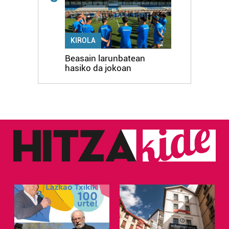
KIROLA
Beasain larunbatean
hasiko da jokoan