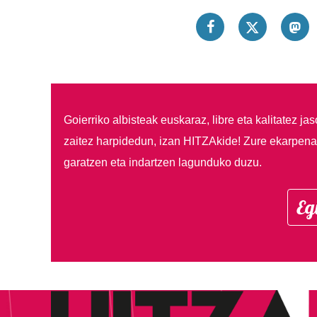
Goierriko albisteak euskaraz, libre eta kalitatez ja
zaitez harpidedun, izan HITZAkide!
Zure ekarpenar
garatzen eta indartzen lagunduko duzu.
Eg