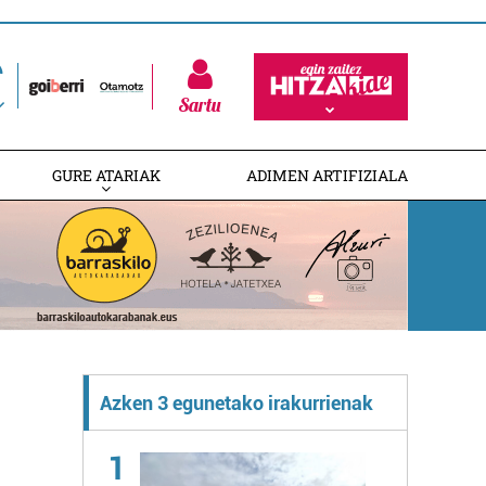
Sartu
GURE ATARIAK
ADIMEN ARTIFIZIALA
Azken 3 egunetako irakurrienak
1