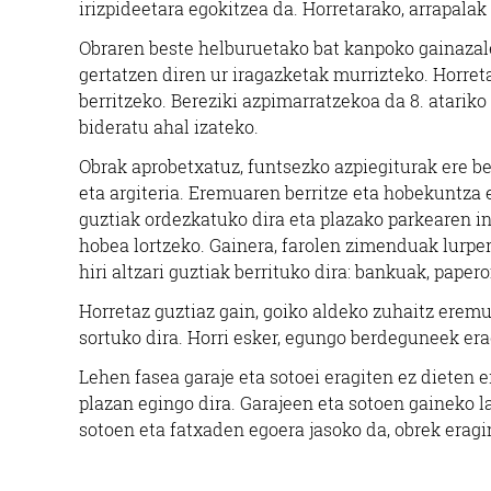
irizpideetara egokitzea da. Horretarako, arrapalak e
Obraren beste helburuetako bat kanpoko gainazal
gertatzen diren ur iragazketak murrizteko. Horret
berritzeko. Bereziki azpimarratzekoa da 8. atarik
bideratu ahal izateko.
Obrak aprobetxatuz, funtsezko azpiegiturak ere b
eta argiteria. Eremuaren berritze eta hobekuntza 
guztiak ordezkatuko dira eta plazako parkearen i
hobea lortzeko. Gainera, farolen zimenduak lurpe
hiri altzari guztiak berrituko dira: bankuak, pape
Horretaz guztiaz gain, goiko aldeko zuhaitz eremu
sortuko dira. Horri esker, egungo berdeguneek era
Lehen fasea garaje eta sotoei eragiten ez dieten
plazan egingo dira. Garajeen eta sotoen gaineko l
sotoen eta fatxaden egoera jasoko da, obrek eragi