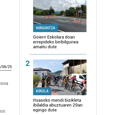
HIRIGINTZA
Goierri Eskolara doan
errepideko biribilgunea
amaitu dute
2
6
/
06
/
25
tsioa
KIROLA
Itsasoko mendi bizikleta
ibilaldia abuztuaren 29an
egingo dute
sun