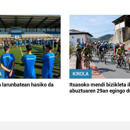
A
KIROLA
 larunbatean hasiko da
Itsasoko mendi bizikleta i
abuztuaren 29an egingo d