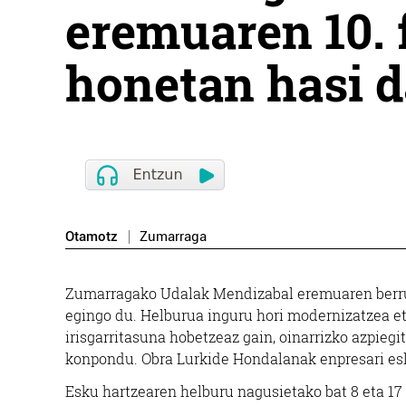
eremuaren 10. 
honetan hasi d
Otamotz
Zumarraga
Zumarragako Udalak Mendizabal eremuaren berrurba
egingo du. Helburua inguru hori modernizatzea et
irisgarritasuna hobetzeaz gain, oinarrizko azpieg
konpondu. Obra Lurkide Hondalanak enpresari esl
Esku hartzearen helburu nagusietako bat 8 eta 17 