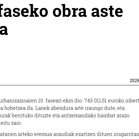
faseko obra aste
a
202
nizazioaren 10. faseari ekin dio. 743.011,51 euroko inber
a hobetzea da. Lanek abendura arte iraungo dute, eta
iturak berrituko dituzte eta antzemandako hainbat arazo
eitu zaio.
atarien arteko eremua araudiak ezartzen dituen irisgarrita