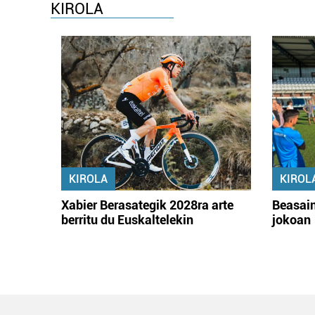
KIROLA
KIROLA
KIROL
Xabier Berasategik 2028ra arte
Beasain
berritu du Euskaltelekin
jokoan