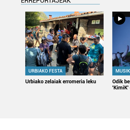
ERREPORTAJEAK
URBIAKO FESTA
MUSIK
Urbiako zelaiak erromeria leku
Odik be
'KimiK'