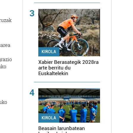
3
eruzak
sarea
KIROLA
grazio
Xabier Berasategik 2028ra
uko
arte berritu du
Euskaltelekin
4
ruko
KIROLA
Beasain larunbatean