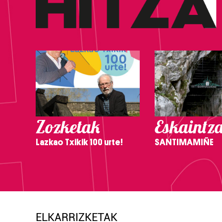
Zozketak
Eskaintz
Lazkao Txikik 100 urte!
SANTIMAMIÑE
ELKARRIZKETAK