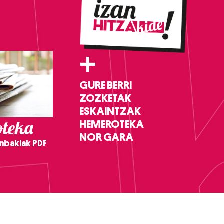
+
GURE BERRI
ZOZKETAK
ESKAINTZAK
teka
HEMEROTEKA
NOR GARA
nbakiak PDF