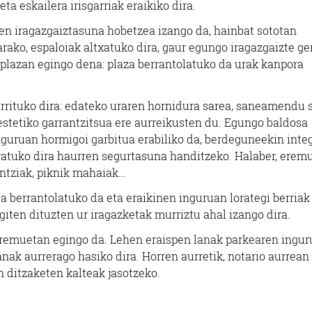
ta eskailera irisgarriak eraikiko dira.
en iragazgaiztasuna hobetzea izango da, hainbat sototan
arako, espaloiak altxatuko dira, gaur egungo iragazgaizte g
o plazan egingo dena: plaza berrantolatuko da urak kanpora
errituko dira: edateko uraren hornidura sarea, saneamendu 
estetiko garrantzitsua ere aurreikusten du. Egungo baldosa
nguruan hormigoi garbitua erabiliko da, berdeguneekin inte
ratuko dira haurren segurtasuna handitzeko. Halaber, erem
rontziak, piknik mahaiak…
a berrantolatuko da eta eraikinen inguruan lorategi berriak
giten dituzten ur iragazketak murriztu ahal izango dira.
 eremuetan egingo da. Lehen eraispen lanak parkearen ingu
anak aurrerago hasiko dira. Horren aurretik, notario aurrean
n ditzaketen kalteak jasotzeko.