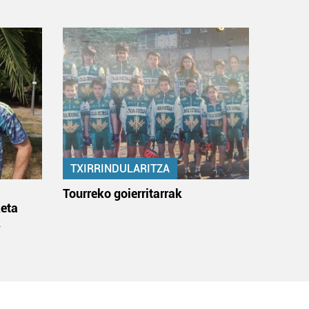
TXIRRINDULARITZA
:
Tourreko goierritarrak
eta
k