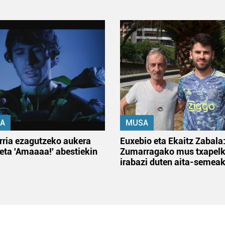
A
MUSA
rria ezagutzeko aukera
Euxebio eta Ekaitz Zabala
 eta 'Amaaaa!' abestiekin
Zumarragako mus txapelk
irabazi duten aita-semea