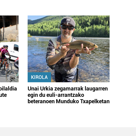
KIROLA
bilaldia
Unai Urkia zegamarrak laugarren
ute
egin du euli-arrantzako
beteranoen Munduko Txapelketan