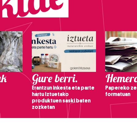
ak
Gure berri.
Hemero
Erantzun inkesta eta parte
Papereko ze
hartu Iztuetako
formatuan
produktuen saski baten
zozketan