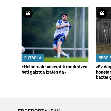
FUTBOLA
BERO 
«Helburuak hasieratik markatzea
«Ez dag
beti gaiztoa izaten da»
honetar
bazter 