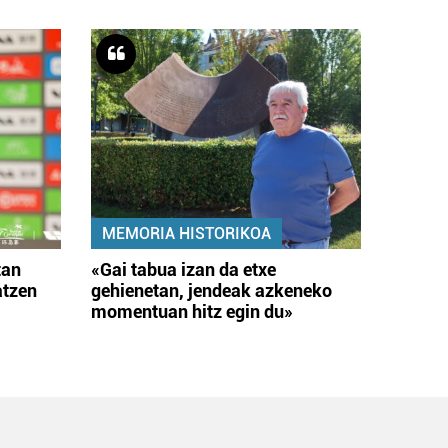
MEMORIA HISTORIKOA
tan
«Gai tabua izan da etxe
atzen
gehienetan, jendeak azkeneko
momentuan hitz egin du»