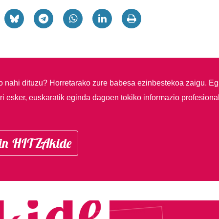
so nahi dituzu?
Horretarako zure babesa ezinbestekoa zaigu. Eg
i esker, euskaratik eginda dagoen tokiko informazio profesiona
in HITZAkide