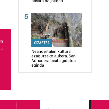
hasiko da jokoan
5
in
GIZARTEA
la
Neandertalen kultura
ezagutzeko aukera, San
Adrianera bisita gidatua
eginda