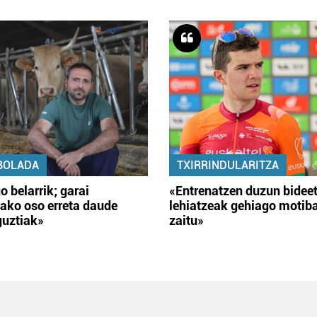
BOLADA
TXIRRINDULARITZA
o belarrik; garai
«Entrenatzen duzun bidee
ako oso erreta daude
lehiatzeak gehiago motib
guztiak»
zaitu»