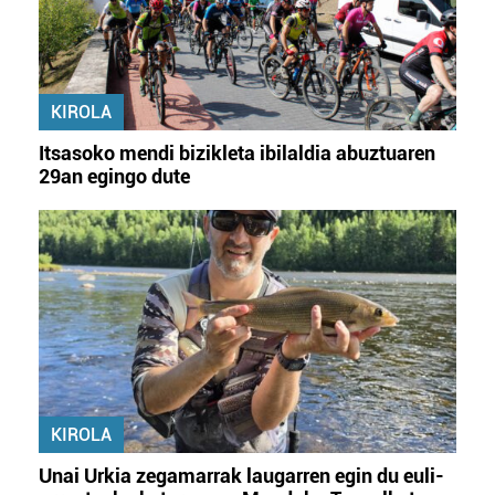
KIROLA
Itsasoko mendi bizikleta ibilaldia abuztuaren
29an egingo dute
KIROLA
Unai Urkia zegamarrak laugarren egin du euli-