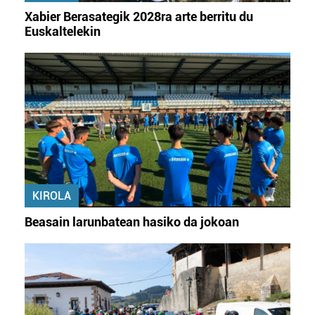
Xabier Berasategik 2028ra arte berritu du
Euskaltelekin
KIROLA
Beasain larunbatean hasiko da jokoan