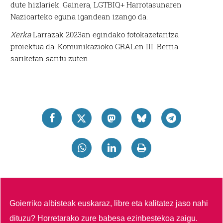
dute hizlariek. Gainera, LGTBIQ+ Harrotasunaren
Nazioarteko eguna igandean izango da.
Xerka
Larrazak 2023an egindako fotokazetaritza
proiektua da. Komunikazioko GRALen III. Berria
sariketan saritu zuten.
Goierriko albisteak euskaraz, libre eta kalitatez jaso nahi
dituzu?
Horretarako zure babesa ezinbestekoa zaigu.