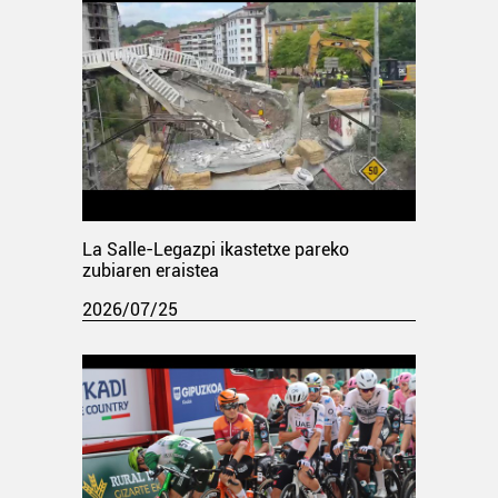
La Salle-Legazpi ikastetxe pareko
zubiaren eraistea
2026/07/25