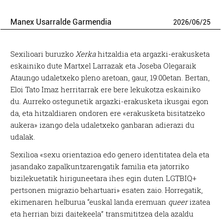
Manex Usarralde Garmendia
2026
/
06
/
25
Sexilioari buruzko
Xerka
hitzaldia eta argazki-erakusketa
eskainiko dute Martxel Larrazak eta Joseba Olegaraik
Ataungo udaletxeko pleno aretoan, gaur, 19:00etan. Bertan,
Eloi Tato Imaz herritarrak ere bere lekukotza eskainiko
du. Aurreko ostegunetik argazki-erakusketa ikusgai egon
da, eta hitzaldiaren ondoren ere «erakusketa bisitatzeko
aukera» izango dela udaletxeko ganbaran adierazi du
udalak.
Sexilioa «sexu orientazioa edo genero identitatea dela eta
jasandako zapalkuntzarengatik familia eta jatorriko
bizilekuetatik hiriguneetara ihes egin duten LGTBIQ+
pertsonen migrazio behartuari» esaten zaio. Horregatik,
ekimenaren helburua “euskal landa eremuan
queer
izatea
eta herrian bizi daitekeela” transmititzea dela azaldu