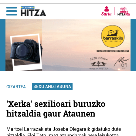
Sartu
SEXU ANIZTASUNA
GIZARTEA
'Xerka' sexilioari buruzko
hitzaldia gaur Ataunen
Martxel Larrazak eta Joseba Olegaraik gidatuko dute
hitzaldia. Eloi Tato Imaz ataundarrak bere lekukotza