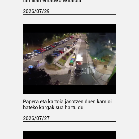
familiari emateko ekitaldia
2026/07/29
Papera eta kartoia jasotzen duen kamioi
bateko kargak sua hartu du
2026/07/27