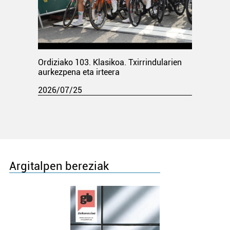
Ordiziako 103. Klasikoa. Txirrindularien
aurkezpena eta irteera
2026/07/25
Argitalpen bereziak