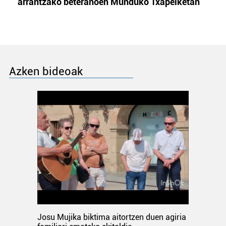
arrantzako beteranoen Munduko Txapelketan
Azken bideoak
Josu Mujika biktima aitortzen duen agiria