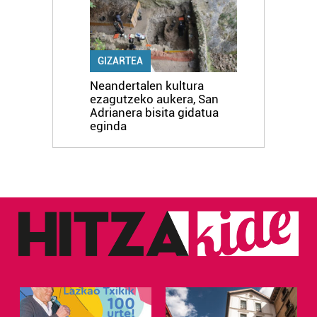
GIZARTEA
Neandertalen kultura
ezagutzeko aukera, San
Adrianera bisita gidatua
eginda