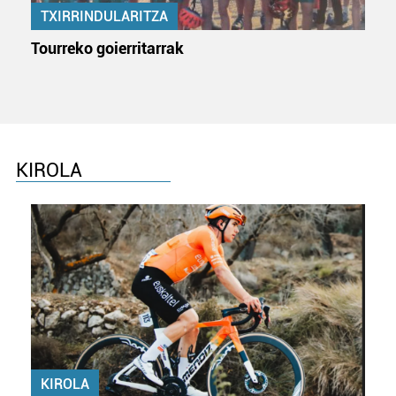
irakurri
TXIRRINDULARITZA
Tourreko goierritarrak
KIROLA
KIROLA