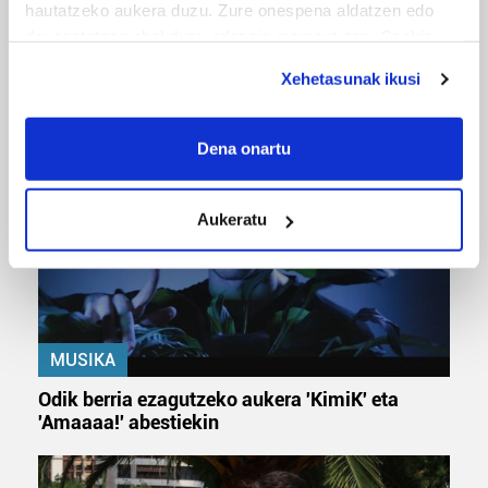
hautatzeko aukera duzu. Zure onespena aldatzen edo
deuseztatzen ahal duzu edozein momentutan, Cookie
deklaraziotik edo Privacy triggerean klikatuz.
URBIAKO FESTA
Xehetasunak ikusi
Urbiako zelaiak erromeria leku
If you allow, we would also like to:
Collect information about your geographical
Dena onartu
location which can be accurate to within several
meters
Aukeratu
Identify your device by actively scanning it for
specific characteristics (fingerprinting)
Find out more about how your personal data is processed
and set your preferences in the
details section
.
Guk eta gure bazkideek zure datu pertsonalak
MUSIKA
prozesatzen ditugu, zure IP zenbakia, besteak beste,
Odik berria ezagutzeko aukera 'KimiK' eta
teknologia erabiliz, cookieak adibidez, iragarki eta eduki
'Amaaaa!' abestiekin
pertsonalizatuak eskaintzeko, iragarkiak eta edukia
neurtzeko, jendeari buruzko informazioa biltzeko eta