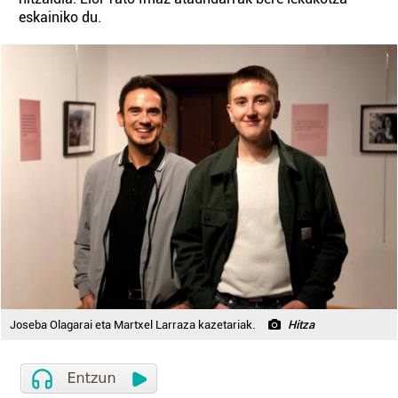
eskainiko du.
Joseba Olagarai eta Martxel Larraza kazetariak.
Hitza