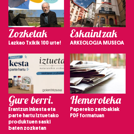
Zozketak
Eskaintzak
Lazkao Txikik 100 urte!
ARKEOLOGIA MUSEOA
Gure berri.
Hemeroteka
Erantzun inkesta eta
Papereko zenbakiak
parte hartu Iztuetako
PDF formatuan
produktuen saski
baten zozketan