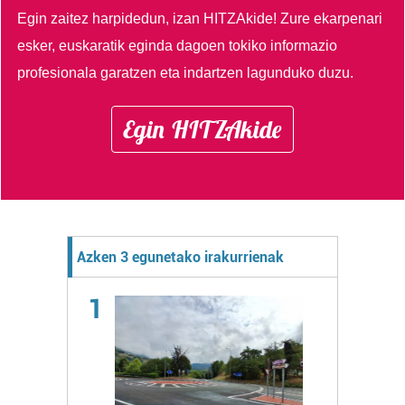
Egin zaitez harpidedun, izan HITZAkide!
Zure ekarpenari
esker, euskaratik eginda dagoen tokiko informazio
profesionala garatzen eta indartzen lagunduko duzu.
Egin HITZAkide
Azken 3 egunetako irakurrienak
1