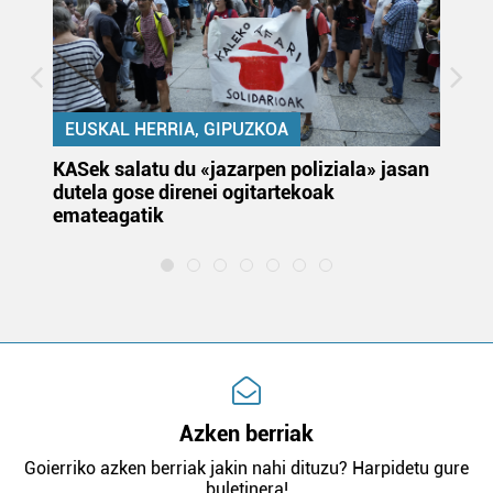
EUSKAL HERRIA, GIPUZKOA
KASek salatu du «jazarpen poliziala» jasan
Pa
dutela gose direnei ogitartekoak
da
emateagatik
«s
Azken berriak
Goierriko azken berriak jakin nahi dituzu? Harpidetu gure
buletinera!