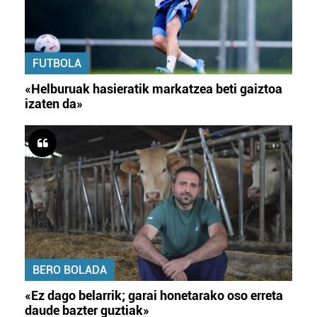
FUTBOLA
«Helburuak hasieratik markatzea beti gaiztoa
izaten da»
BERO BOLADA
«Ez dago belarrik; garai honetarako oso erreta
daude bazter guztiak»