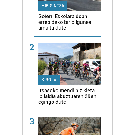
HIRIGINTZA
Goierri Eskolara doan
errepideko biribilgunea
amaitu dute
2
KIROLA
Itsasoko mendi bizikleta
ibilaldia abuztuaren 29an
egingo dute
3