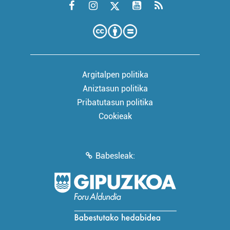
Argitalpen politika
Aniztasun politika
Pribatutasun politika
Cookieak
Babesleak: