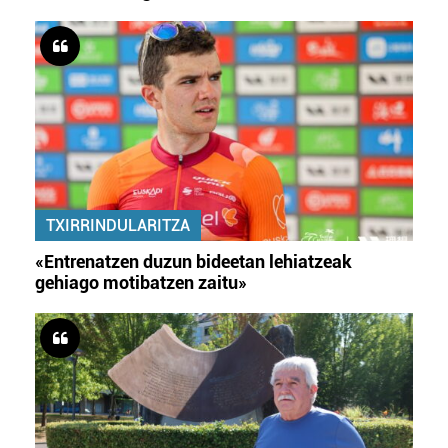
TXIRRINDULARITZA
«Entrenatzen duzun bideetan lehiatzeak
gehiago motibatzen zaitu»