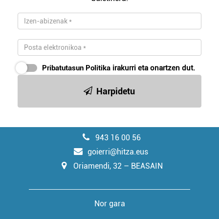
Pribatutasun Politika
irakurri eta onartzen dut.
Harpidetu
943 16 00 56
goierri@hitza.eus
Oriamendi, 32 – BEASAIN
Nor gara