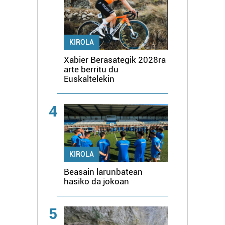
KIROLA
Xabier Berasategik 2028ra
arte berritu du
Euskaltelekin
4
KIROLA
Beasain larunbatean
hasiko da jokoan
5