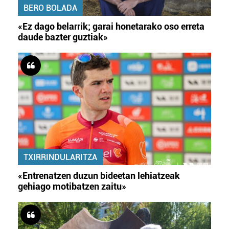
BERO BOLADA
«Ez dago belarrik; garai honetarako oso erreta
daude bazter guztiak»
TXIRRINDULARITZA
«Entrenatzen duzun bideetan lehiatzeak
gehiago motibatzen zaitu»