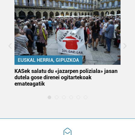
EUSKAL HERRIA, GIPUZKOA
KASek salatu du «jazarpen poliziala» jasan
Pa
dutela gose direnei ogitartekoak
da
emateagatik
«s