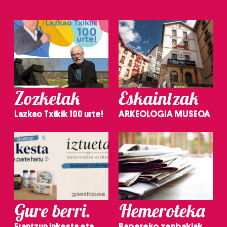
Zozketak
Eskaintzak
Lazkao Txikik 100 urte!
ARKEOLOGIA MUSEOA
Gure berri.
Hemeroteka
Erantzun inkesta eta
Papereko zenbakiak