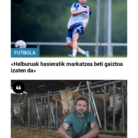
FUTBOLA
«Helburuak hasieratik markatzea beti gaiztoa
izaten da»