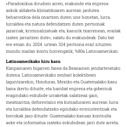
«Paradoxikoa dirudien arren, erakunde eta enpresa
askok aldaketa klimatikoaren aurrean jardutea
beharrezkoa dela onartzen duten une honetan, lurra,
lurraldea eta natura defendatzen duten pertsonak
jazarriak, kriminalizatuak eta, kasurik txarrenean, erailak
izaten jarraitzen dute», salatu du erakundeak. Datu bat
ere eman du: 2024. urtean 324 pertsona erail zituzten
mundu mailan kontu horrengatik, %80a Latinoamerikan.
Latinoamerikako hiru kasu
Kanpainaren bigarren fasea da Beasainen jendarteratuko
dutena. Latinoamerikako zenbait kolektiboen
laguntzarekin, Honduras, Mexiko eta Guatemalako kasu
bana ikertu dituzte, eta hainbat enpresa eta gobernuk
eragindako eskubide urraketak salatzeaz gain,
meatzaritza, deforestazio eta kutsaduraren aurrean lurra
eta lurraldea defendatzeko egindako erresistentziak eta
borrokak jaso dituzte. Guatemalako kasuan kontsulta
aske eta informatua izateko eskubidean jarri dute arreta;