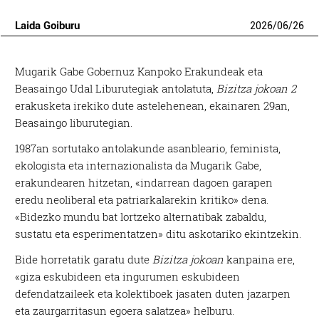
Laida Goiburu
2026
/
06
/
26
Mugarik Gabe Gobernuz Kanpoko Erakundeak eta
Beasaingo Udal Liburutegiak antolatuta,
Bizitza jokoan 2
erakusketa irekiko dute astelehenean, ekainaren 29an,
Beasaingo liburutegian.
1987an sortutako antolakunde asanbleario, feminista,
ekologista eta internazionalista da Mugarik Gabe,
erakundearen hitzetan, «indarrean dagoen garapen
eredu neoliberal eta patriarkalarekin kritiko» dena.
«Bidezko mundu bat lortzeko alternatibak zabaldu,
sustatu eta esperimentatzen» ditu askotariko ekintzekin.
Bide horretatik garatu dute
Bizitza jokoan
kanpaina ere,
«giza eskubideen eta ingurumen eskubideen
defendatzaileek eta kolektiboek jasaten duten jazarpen
eta zaurgarritasun egoera salatzea» helburu.