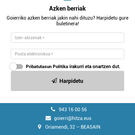
Azken berriak
Goierriko azken berriak jakin nahi dituzu? Harpidetu gure
buletinera!
Pribatutasun Politika
irakurri eta onartzen dut.
Harpidetu
943 16 00 56
goierri@hitza.eus
Oriamendi, 32 – BEASAIN