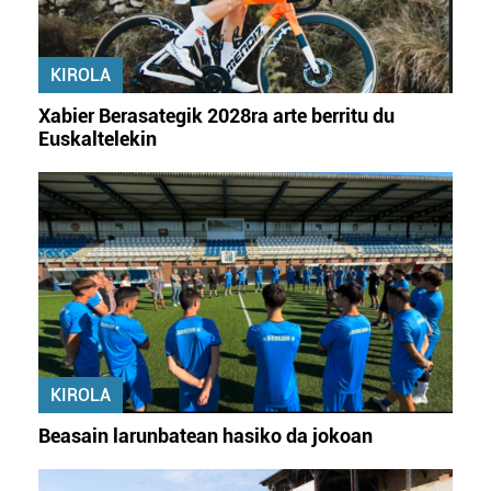
baliatzen gara. Ohar hau onartuz gero, teknologia hori
erabiltzeko baimen esplizitua ematen diguzu.
Gehiago
irakurri
KIROLA
Xabier Berasategik 2028ra arte berritu du
Euskaltelekin
KIROLA
Beasain larunbatean hasiko da jokoan