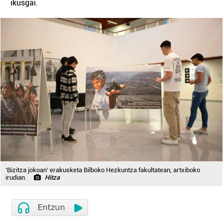
ikusgai.
‘Bizitza jokoan’ erakusketa Bilboko Hezkuntza fakultatean, artxiboko
irudian.
Hitza