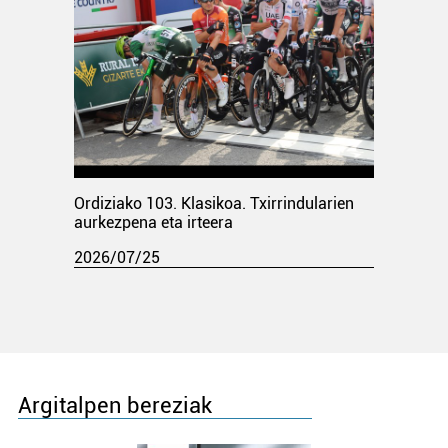
Ordiziako 103. Klasikoa. Txirrindularien
aurkezpena eta irteera
2026/07/25
Argitalpen bereziak