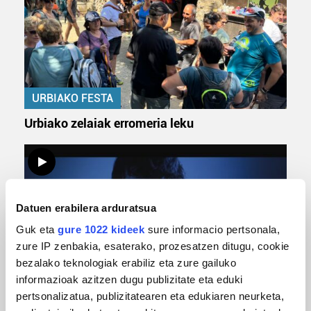
URBIAKO FESTA
Urbiako zelaiak erromeria leku
Datuen erabilera arduratsua
Guk eta
gure 1022 kideek
sure informacio pertsonala,
zure IP zenbakia, esaterako, prozesatzen ditugu, cookie
bezalako teknologiak erabiliz eta zure gailuko
informazioak azitzen dugu publizitate eta eduki
MUSIKA
pertsonalizatua, publizitatearen eta edukiaren neurketa,