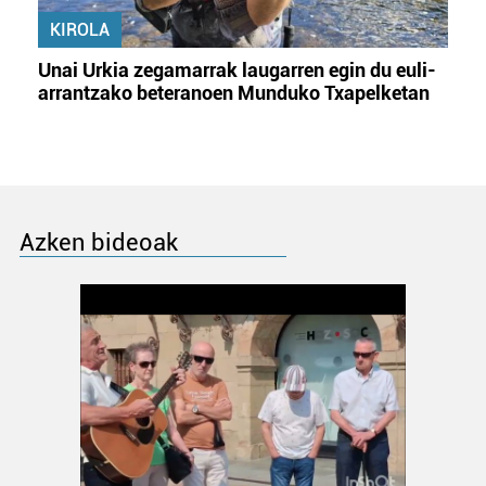
KIROLA
Unai Urkia zegamarrak laugarren egin du euli-
arrantzako beteranoen Munduko Txapelketan
Azken bideoak