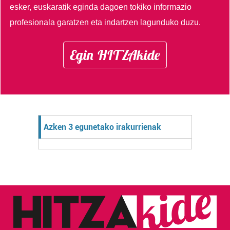
esker, euskaratik eginda dagoen tokiko informazio
profesionala garatzen eta indartzen lagunduko duzu.
Egin HITZAkide
Azken 3 egunetako irakurrienak