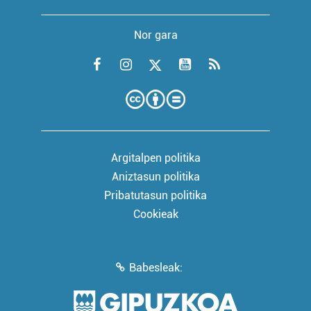
Nor gara
Argitalpen politika
Aniztasun politika
Pribatutasun politika
Cookieak
Babesleak: