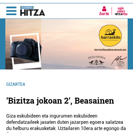
Sartu
GIZARTEA
‘Bizitza jokoan 2’, Beasainen
Giza eskubideen eta ingurumen eskubideen
defendatzaileek jasaten duten jazarpen egoera salatzea
du helburu erakusketak. Uztailaren 10era arte egongo da