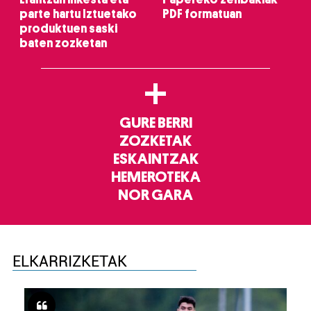
parte hartu Iztuetako
PDF formatuan
produktuen saski
baten zozketan
+
GURE BERRI
ZOZKETAK
ESKAINTZAK
HEMEROTEKA
NOR GARA
ELKARRIZKETAK