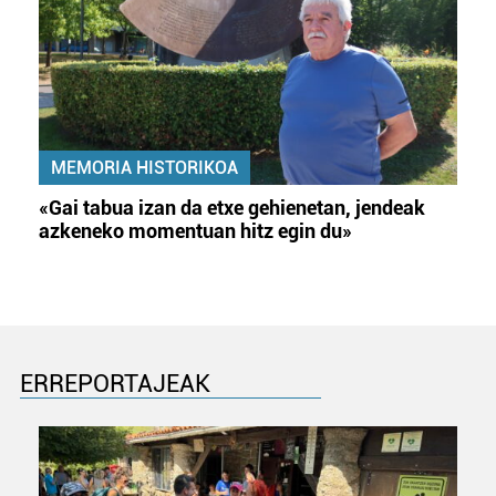
MEMORIA HISTORIKOA
«Gai tabua izan da etxe gehienetan, jendeak
azkeneko momentuan hitz egin du»
ERREPORTAJEAK