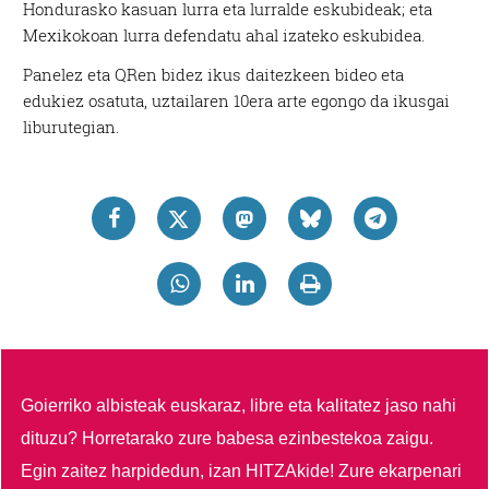
Hondurasko kasuan lurra eta lurralde eskubideak; eta
Mexikokoan lurra defendatu ahal izateko eskubidea.
Panelez eta QRen bidez ikus daitezkeen bideo eta
edukiez osatuta, uztailaren 10era arte egongo da ikusgai
liburutegian.
Goierriko albisteak euskaraz, libre eta kalitatez jaso nahi
dituzu?
Horretarako zure babesa ezinbestekoa zaigu.
Egin zaitez harpidedun, izan HITZAkide!
Zure ekarpenari