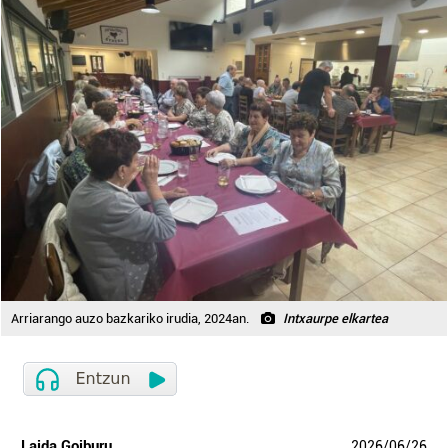
Arriarango auzo bazkariko irudia, 2024an.
Intxaurpe elkartea
Laida Goiburu
2026
/
06
/
26