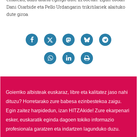
Dani Oiarbide eta Pello Urdangarin trikitilariek alaituko
dute giroa.
Goierriko albisteak euskaraz, libre eta kalitatez jaso nahi
dituzu?
Horretarako zure babesa ezinbestekoa zaigu.
Egin zaitez harpidedun, izan HITZAkide!
Zure ekarpenari
esker, euskaratik eginda dagoen tokiko informazio
profesionala garatzen eta indartzen lagunduko duzu.