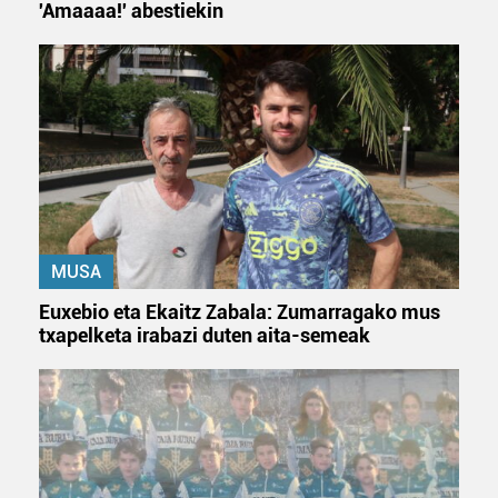
'Amaaaa!' abestiekin
MUSA
Euxebio eta Ekaitz Zabala: Zumarragako mus
txapelketa irabazi duten aita-semeak