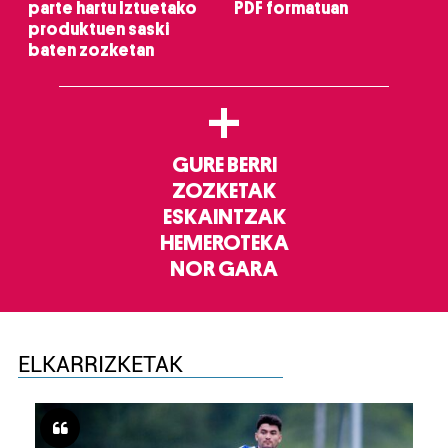
parte hartu Iztuetako
PDF formatuan
produktuen saski
baten zozketan
+
GURE BERRI
ZOZKETAK
ESKAINTZAK
HEMEROTEKA
NOR GARA
ELKARRIZKETAK