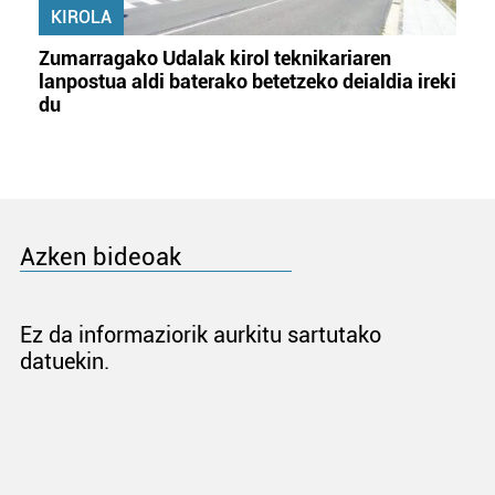
KIROLA
Zumarragako Udalak kirol teknikariaren
lanpostua aldi baterako betetzeko deialdia ireki
du
Azken bideoak
Ez da informaziorik aurkitu sartutako
datuekin.