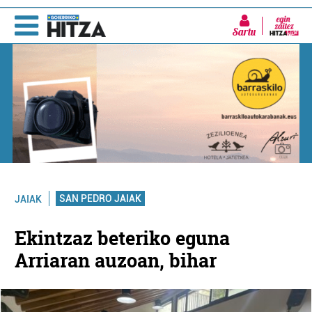
Sartu
SAN PEDRO JAIAK
JAIAK
Ekintzaz beteriko eguna
Arriaran auzoan, bihar