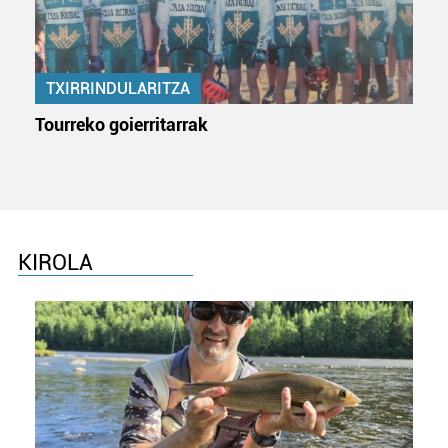
TXIRRINDULARITZA
Tourreko goierritarrak
KIROLA