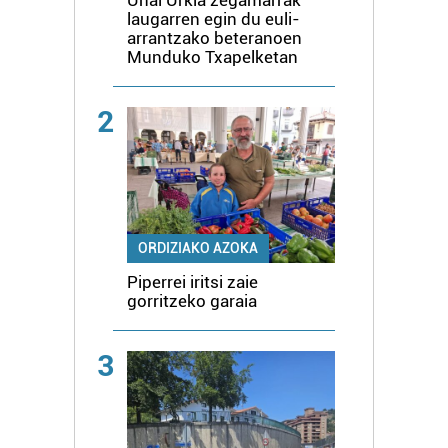
laugarren egin du euli-
arrantzako beteranoen
Munduko Txapelketan
2
ORDIZIAKO AZOKA
Piperrei iritsi zaie
gorritzeko garaia
3