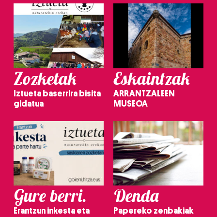
Zozketak
Eskaintzak
Iztueta baserrira bisita
ARRANTZALEEN
gidatua
MUSEOA
Gure berri.
Denda
Erantzun inkesta eta
Papereko zenbakiak