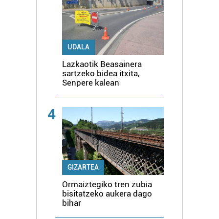
UDALA
Lazkaotik Beasainera
sartzeko bidea itxita,
Senpere kalean
4
GIZARTEA
Ormaiztegiko tren zubia
bisitatzeko aukera dago
bihar