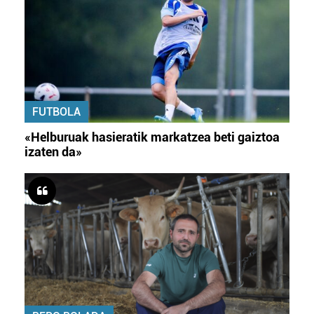
FUTBOLA
«Helburuak hasieratik markatzea beti gaiztoa
izaten da»