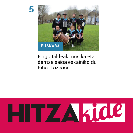
5
EUSKARA
Eingo taldeak musika eta
dantza saioa eskainiko du
bihar Lazkaon