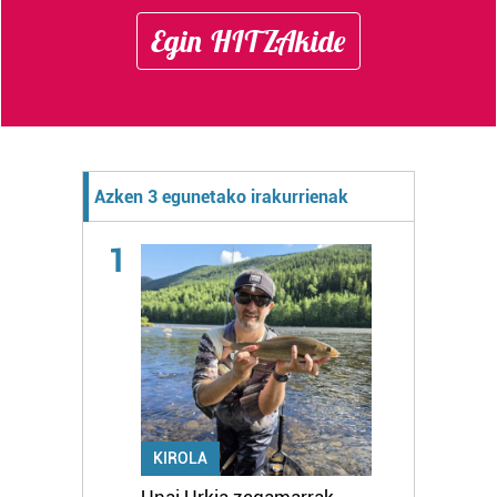
Egin HITZAkide
Azken 3 egunetako irakurrienak
1
KIROLA
Unai Urkia zegamarrak