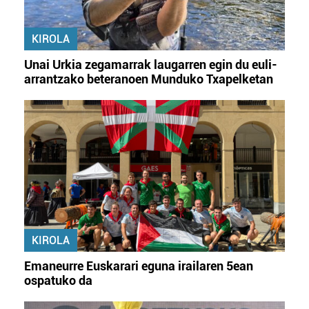
KIROLA
Unai Urkia zegamarrak laugarren egin du euli-
arrantzako beteranoen Munduko Txapelketan
KIROLA
Emaneurre Euskarari eguna irailaren 5ean
ospatuko da