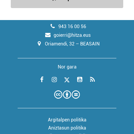
943 16 00 56
goierri@hitza.eus
Oriamendi, 32 – BEASAIN
Nor gara
Argitalpen politika
Aniztasun politika