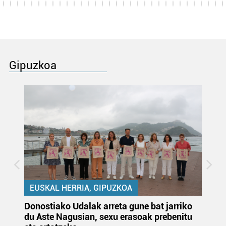
Gipuzkoa
EUSKAL HERRIA, GIPUZKOA
Donostiako Udalak arreta gune bat jarriko
Ur
du Aste Nagusian, sexu erasoak prebenitu
es