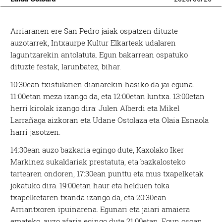
Arriaranen ere San Pedro jaiak ospatzen dituzte
auzotarrek, Intxaurpe Kultur Elkarteak udalaren
laguntzarekin antolatuta. Egun bakarrean ospatuko
dituzte festak, larunbatez, bihar.
10:30ean txistularien dianarekin hasiko da jai eguna.
11:00etan meza izango da, eta 12:00etan luntxa. 13:00etan
herri kirolak izango dira: Julen Alberdi eta Mikel
Larrañaga aizkoran eta Udane Ostolaza eta Olaia Esnaola
harri jasotzen.
14:30ean auzo bazkaria egingo dute, Kaxolako Iker
Markinez sukaldariak prestatuta, eta bazkalosteko
tartearen ondoren, 17:30ean punttu eta mus txapelketak
jokatuko dira. 19:00etan haur eta helduen toka
txapelketaren txanda izango da, eta 20:30ean
Arriantxoren ipuinarena. Egunari eta jaiari amaiera
emateko, auzo afaria egingo dute 21:00etan. Egun osoan