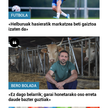
FUTBOLA
«Helburuak hasieratik markatzea beti gaiztoa
izaten da»
BERO BOLADA
«Ez dago belarrik; garai honetarako oso erreta
daude bazter guztiak»