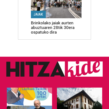
JAIAK
Brinkolako jaiak aurten
abuztuaren 28tik 30era
ospatuko dira