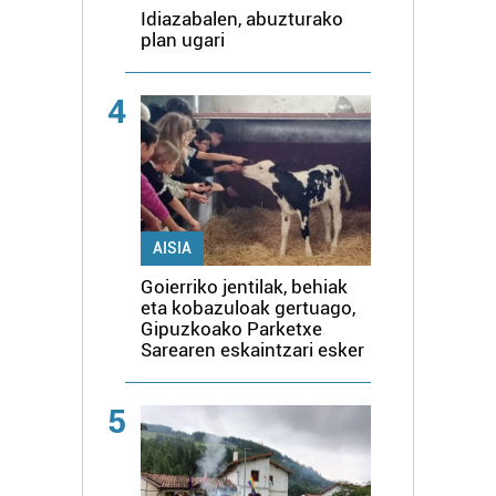
Idiazabalen, abuzturako
plan ugari
4
AISIA
Goierriko jentilak, behiak
eta kobazuloak gertuago,
Gipuzkoako Parketxe
Sarearen eskaintzari esker
5