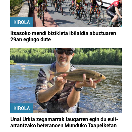
KIROLA
Itsasoko mendi bizikleta ibilaldia abuztuaren
29an egingo dute
KIROLA
Unai Urkia zegamarrak laugarren egin du euli-
arrantzako beteranoen Munduko Txapelketan