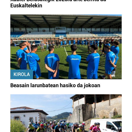
Euskaltelekin
KIROLA
Beasain larunbatean hasiko da jokoan