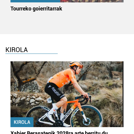
Tourreko goierritarrak
KIROLA
KIROLA
Xabier Berasategik 2028ra arte berritu du