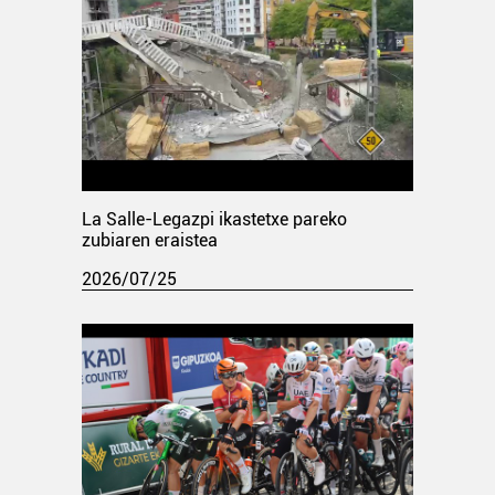
La Salle-Legazpi ikastetxe pareko
zubiaren eraistea
2026/07/25