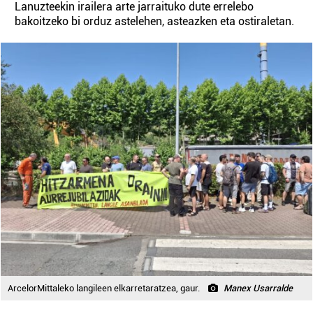
Lanuzteekin irailera arte jarraituko dute errelebo
bakoitzeko bi orduz astelehen, asteazken eta ostiraletan.
ArcelorMittaleko langileen elkarretaratzea, gaur.
Manex Usarralde