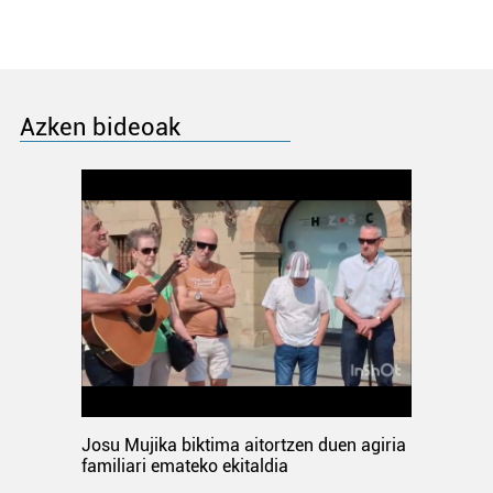
Azken bideoak
Josu Mujika biktima aitortzen duen agiria
familiari emateko ekitaldia