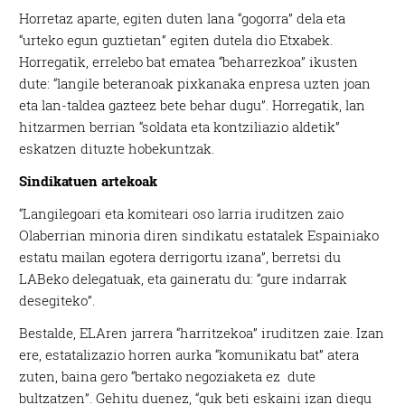
Horretaz aparte, egiten duten lana “gogorra” dela eta
“urteko egun guztietan” egiten dutela dio Etxabek.
Horregatik, errelebo bat ematea “beharrezkoa” ikusten
dute: “langile beteranoak pixkanaka enpresa uzten joan
eta lan-taldea gazteez bete behar dugu”. Horregatik, lan
hitzarmen berrian “soldata eta kontziliazio aldetik”
eskatzen dituzte hobekuntzak.
Sindikatuen artekoak
“Langilegoari eta komiteari oso larria iruditzen zaio
Olaberrian minoria diren sindikatu estatalek Espainiako
estatu mailan egotera derrigortu izana”, berretsi du
LABeko delegatuak, eta gaineratu du: “gure indarrak
desegiteko”.
Bestalde, ELAren jarrera “harritzekoa” iruditzen zaie. Izan
ere, estatalizazio horren aurka “komunikatu bat” atera
zuten, baina gero “bertako negoziaketa ez dute
bultzatzen”. Gehitu duenez, “guk beti eskaini izan diegu