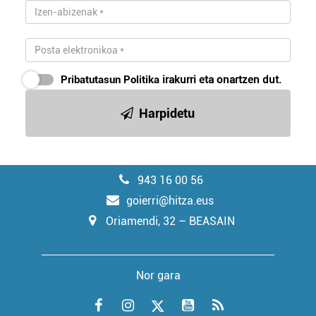
Pribatutasun Politika
irakurri eta onartzen dut.
Harpidetu
943 16 00 56
goierri@hitza.eus
Oriamendi, 32 – BEASAIN
Nor gara