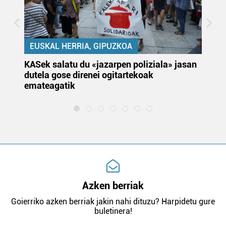
EUSKAL HERRIA, GIPUZKOA
KASek salatu du «jazarpen poliziala» jasan
Pa
dutela gose direnei ogitartekoak
da
emateagatik
«s
Azken berriak
Goierriko azken berriak jakin nahi dituzu? Harpidetu gure
buletinera!