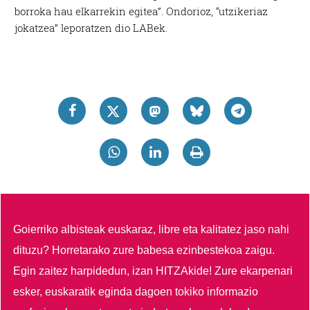
borroka hau elkarrekin egitea”. Ondorioz, “utzikeriaz
jokatzea” leporatzen dio LABek.
Goierriko albisteak euskaraz, libre eta kalitatez jaso nahi
dituzu?
Horretarako zure babesa ezinbestekoa zaigu.
Egin zaitez harpidedun, izan HITZAkide!
Zure ekarpenari
esker, euskaratik eginda dagoen tokiko informazio