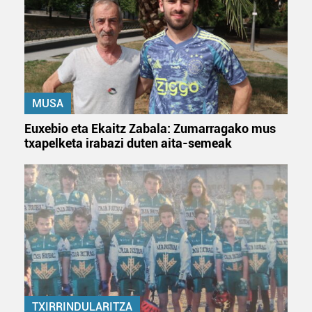
buruzko informazio gehiago eta ezarri zure lehentasunak
datuen atalean. Edozein unetan alda edo ken dezakezu
zure baimena Cookieen adierazpenean.
Webgune honek cookie propioak eta hirugarrenen cookie-
fitxategiak erabiltzen ditu. Zure esperientzia eta
MUSA
zerbitzuak hobetzeko asmoz, cookie teknologiaz
baliatzen gara. Ohar hau onartuz gero, teknologia hori
Euxebio eta Ekaitz Zabala: Zumarragako mus
erabiltzeko baimen esplizitua ematen diguzu.
Gehiago
txapelketa irabazi duten aita-semeak
irakurri
TXIRRINDULARITZA