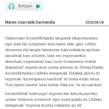
Manex Usarralde Garmendia
2026
/
06
/
26
Olaberriako ArcelorMittaleko langileek elkarretaratzea
egin dute lan hitzarmen duin baten alde, gaur. LABen
ekimenez eta langile batzarrean hala erabakita aprilean
lanuzteak hasi zituzten. Izan ere, enpresarekin
abenduan negoziatzen hasi ziren hitzarmena “erabat
blokeatuta” zegoela ikusi zutela adierazi du Txema Etxabe
ArcelorMittaleko LABeko delegatuak. Etxabek gehitu du
enpresak “aurrerapauso handirik” ez duela eman baina
“hitz egiten hastea” lortu dutela. Hala ere, “ez da nahikoa”.
ArcelorMittal “siderurgia” enpresa bat dela eta aurreko
urtean “etekinen errekorra” egin zuela azaldu du LABeko
delegatuak: “enpresa dirutza irabazten ari da”.