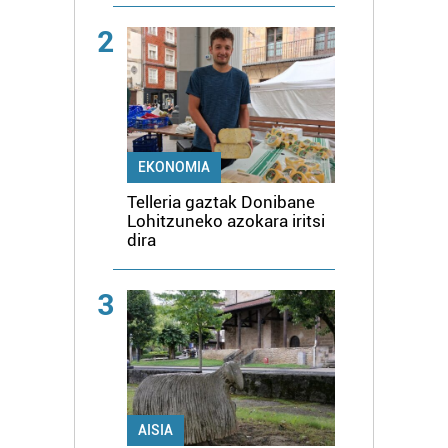
2
EKONOMIA
Telleria gaztak Donibane
Lohitzuneko azokara iritsi
dira
3
AISIA