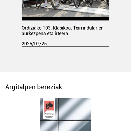
Ordiziako 103. Klasikoa. Txirrindularien
aurkezpena eta irteera
2026/07/25
Argitalpen bereziak