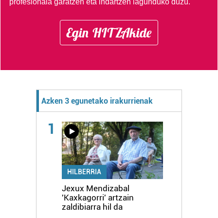
profesionala garatzen eta indartzen lagunduko duzu.
Egin HITZAkide
Azken 3 egunetako irakurrienak
1
HILBERRIA
Jexux Mendizabal
'Kaxkagorri' artzain
zaldibiarra hil da