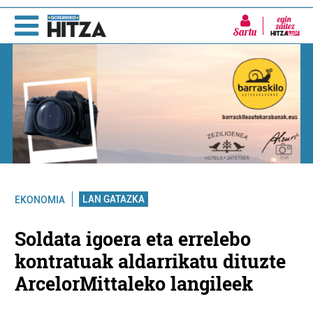
Sartu
LAN GATAZKA
EKONOMIA
Soldata igoera eta errelebo
kontratuak aldarrikatu dituzte
ArcelorMittaleko langileek