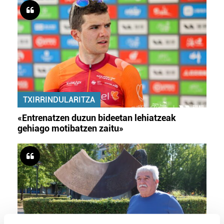
TXIRRINDULARITZA
«Entrenatzen duzun bideetan lehiatzeak
gehiago motibatzen zaitu»