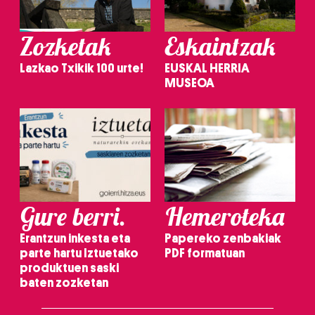
Zozketak
Eskaintzak
Lazkao Txikik 100 urte!
EUSKAL HERRIA
MUSEOA
Gure berri.
Hemeroteka
Erantzun inkesta eta
Papereko zenbakiak
parte hartu Iztuetako
PDF formatuan
produktuen saski
baten zozketan