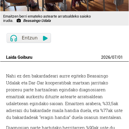
Emaitzen berri emateko astearte arratsaldeko saioko
irudia.
Beasaingo Udala
Laida Goiburu
2026
/
07
/
01
Nahi ez den bakardadeari aurre egiteko Beasaingo
Udalak eta Dar-Dar kooperatibak martxan jarritako
prozesu parte hartzailean egindako diagnosiaren
emaitzak aurkeztu dituzte astearte arratsaldean
udaletxean egindako saioan. Emaitzen arabera, %33,5ak
adierazi du bakardade maila handia duela, eta %77ak uste
du bakardadeak “eragin handia” duela osasun mentalean.
Diagnosian parte hartutako herritarren %90ak uste du