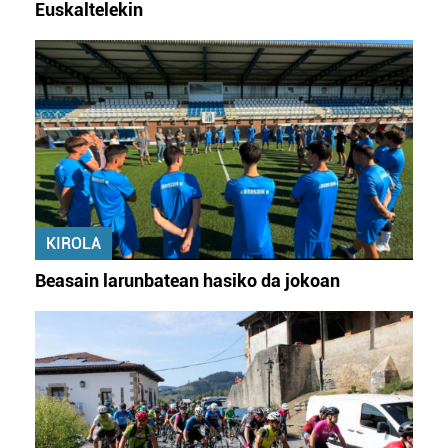
Euskaltelekin
KIROLA
Beasain larunbatean hasiko da jokoan