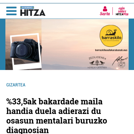
Sartu
GIZARTEA
%33,5ak bakardade maila
handia duela adierazi du
osasun mentalari buruzko
diagnosian