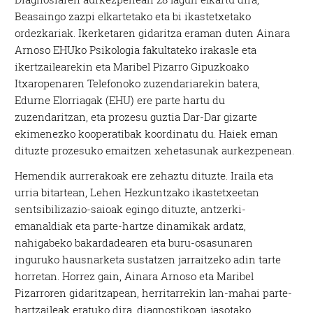
Beasaingo zazpi elkartetako eta bi ikastetxetako
ordezkariak. Ikerketaren gidaritza eraman duten Ainara
Arnoso EHUko Psikologia fakultateko irakasle eta
ikertzailearekin eta Maribel Pizarro Gipuzkoako
Itxaropenaren Telefonoko zuzendariarekin batera,
Edurne Elorriagak (EHU) ere parte hartu du
zuzendaritzan, eta prozesu guztia Dar-Dar gizarte
ekimenezko kooperatibak koordinatu du. Haiek eman
dituzte prozesuko emaitzen xehetasunak aurkezpenean.
Hemendik aurrerakoak ere zehaztu dituzte. Iraila eta
urria bitartean, Lehen Hezkuntzako ikastetxeetan
sentsibilizazio-saioak egingo dituzte, antzerki-
emanaldiak eta parte-hartze dinamikak ardatz,
nahigabeko bakardadearen eta buru-osasunaren
inguruko hausnarketa sustatzen jarraitzeko adin tarte
horretan. Horrez gain, Ainara Arnoso eta Maribel
Pizarroren gidaritzapean, herritarrekin lan-mahai parte-
hartzaileak eratuko dira, diagnostikoan jasotako