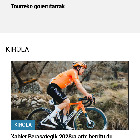
Tourreko goierritarrak
KIROLA
KIROLA
Xabier Berasategik 2028ra arte berritu du