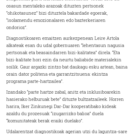
osasun mentaleko arazoak dituzten pertsonek
“ohikotasunez” bizi dituztela bakardade egoerak,
“isolamendu emozionalaren edo bazterkeriaren
ondorioz”.
Diagnostikoaren emaitzen aurkezpenean Leire Artola
alkateak esan du udal gobernuaren “lehentasun nagusia
pertsonak eta beasaindarren bizi-kalitatea” direla. “Eta
bizi-kalitate hori ezin da neurtu baliabide materialekin
soilik. Gaur argazki zintzo bat daukagu esku artean, baina
orain dator politena eta garrantzitsuena: ekintza
programa parte-hartzailea”.
Izandako “parte hartze zabal, anitz eta inklusiboarekin
hasierako helburuak bete” dituzte bultzatzaileek. Horren
harira, Iker Zinkunegi Dar-Dar kooperatibako kideak
azaldu du prozesuak “izugarrizko balioa” duela
“komunitateak berak eraiki duelako”.
Udalarentzat diagnostikoak agerian utzi du laguntza-sare