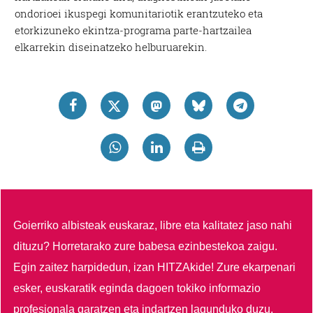
ondorioei ikuspegi komunitariotik erantzuteko eta
etorkizuneko ekintza-programa parte-hartzailea
elkarrekin diseinatzeko helburuarekin.
Goierriko albisteak euskaraz, libre eta kalitatez jaso nahi
dituzu?
Horretarako zure babesa ezinbestekoa zaigu.
Egin zaitez harpidedun, izan HITZAkide!
Zure ekarpenari
esker, euskaratik eginda dagoen tokiko informazio
profesionala garatzen eta indartzen lagunduko duzu.