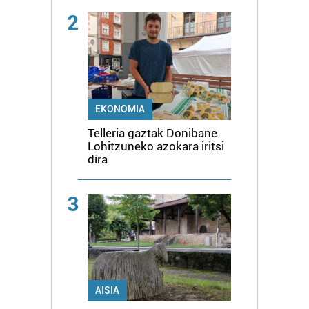
2
EKONOMIA
Telleria gaztak Donibane
Lohitzuneko azokara iritsi
dira
3
AISIA