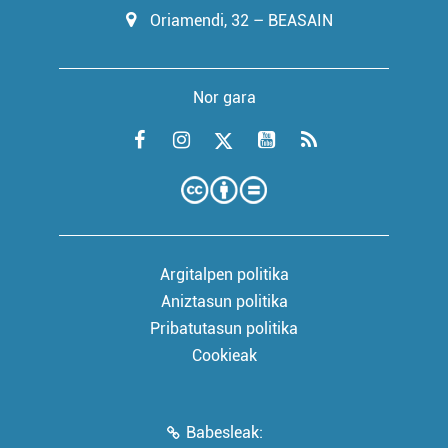
Oriamendi, 32 – BEASAIN
Nor gara
Argitalpen politika
Aniztasun politika
Pribatutasun politika
Cookieak
Babesleak: