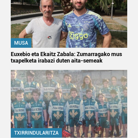
MUSA
Euxebio eta Ekaitz Zabala: Zumarragako mus
txapelketa irabazi duten aita-semeak
TXIRRINDULARITZA