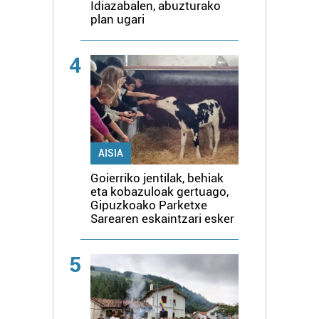
Idiazabalen, abuzturako
plan ugari
4
AISIA
Goierriko jentilak, behiak
eta kobazuloak gertuago,
Gipuzkoako Parketxe
Sarearen eskaintzari esker
5