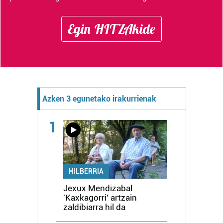
Egin HITZAkide
Azken 3 egunetako irakurrienak
1
HILBERRIA
Jexux Mendizabal
'Kaxkagorri' artzain
zaldibiarra hil da