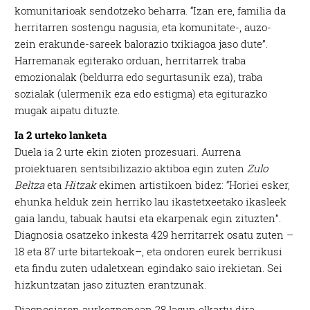
komunitarioak sendotzeko beharra. “Izan ere, familia da
herritarren sostengu nagusia, eta komunitate-, auzo-
zein erakunde-sareek balorazio txikiagoa jaso dute”.
Harremanak egiterako orduan, herritarrek traba
emozionalak (beldurra edo segurtasunik eza), traba
sozialak (ulermenik eza edo estigma) eta egiturazko
mugak aipatu dituzte.
Ia 2 urteko lanketa
Duela ia 2 urte ekin zioten prozesuari. Aurrena
proiektuaren sentsibilizazio aktiboa egin zuten
Zulo
Beltza
eta
Hitzak
ekimen artistikoen bidez: “Horiei esker,
ehunka helduk zein herriko lau ikastetxeetako ikasleek
gaia landu, tabuak hautsi eta ekarpenak egin zituzten”.
Diagnosia osatzeko inkesta 429 herritarrek osatu zuten –
18 eta 87 urte bitartekoak–, eta ondoren eurek berrikusi
eta findu zuten udaletxean egindako saio irekietan. Sei
hizkuntzatan jaso zituzten erantzunak.
Diagnosiaren aurkezpenean 28 lagun elkartu dira,