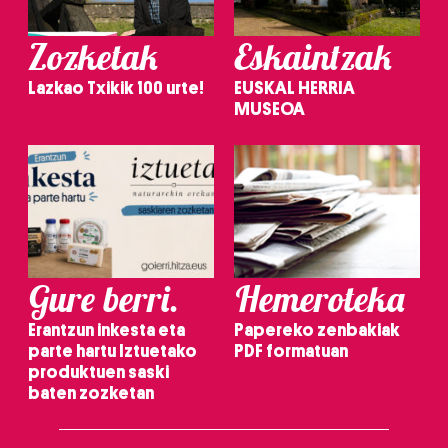
Zozketak
Eskaintzak
Lazkao Txikik 100 urte!
EUSKAL HERRIA
MUSEOA
Gure berri.
Hemeroteka
Erantzun inkesta eta
Papereko zenbakiak
parte hartu Iztuetako
PDF formatuan
produktuen saski
baten zozketan