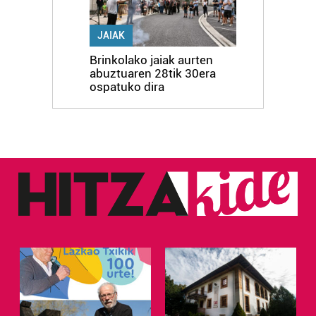
JAIAK
Brinkolako jaiak aurten
abuztuaren 28tik 30era
ospatuko dira