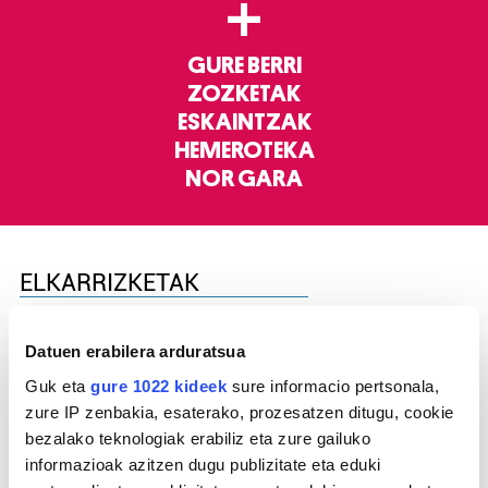
+
GURE BERRI
ZOZKETAK
ESKAINTZAK
HEMEROTEKA
NOR GARA
ELKARRIZKETAK
Datuen erabilera arduratsua
Guk eta
gure 1022 kideek
sure informacio pertsonala,
zure IP zenbakia, esaterako, prozesatzen ditugu, cookie
bezalako teknologiak erabiliz eta zure gailuko
informazioak azitzen dugu publizitate eta eduki