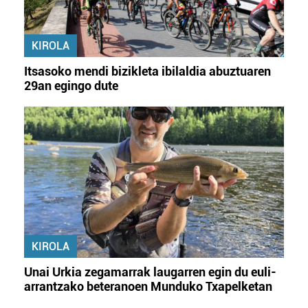
KIROLA
Itsasoko mendi bizikleta ibilaldia abuztuaren
29an egingo dute
KIROLA
Unai Urkia zegamarrak laugarren egin du euli-
arrantzako beteranoen Munduko Txapelketan