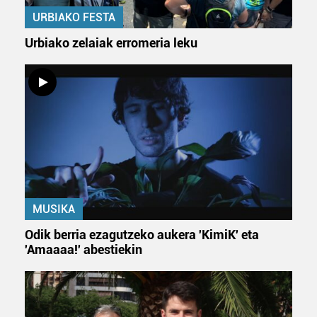
URBIAKO FESTA
Urbiako zelaiak erromeria leku
MUSIKA
Odik berria ezagutzeko aukera 'KimiK' eta
'Amaaaa!' abestiekin