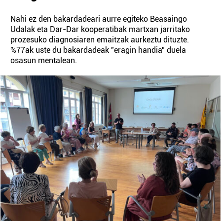
Nahi ez den bakardadeari aurre egiteko Beasaingo
Udalak eta Dar-Dar kooperatibak martxan jarritako
prozesuko diagnosiaren emaitzak aurkeztu dituzte.
%77ak uste du bakardadeak "eragin handia" duela
osasun mentalean.