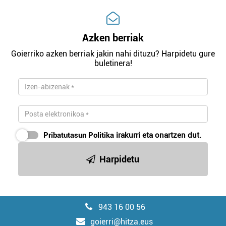
Azken berriak
Goierriko azken berriak jakin nahi dituzu? Harpidetu gure
buletinera!
Pribatutasun Politika
irakurri eta onartzen dut.
Harpidetu
943 16 00 56
goierri@hitza.eus