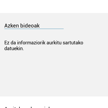
Azken bideoak
Ez da informaziorik aurkitu sartutako
datuekin.