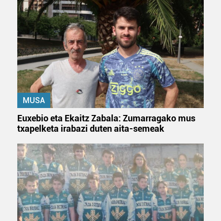
MUSA
Euxebio eta Ekaitz Zabala: Zumarragako mus
txapelketa irabazi duten aita-semeak