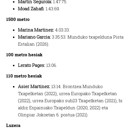
Martin Segurola:
1.47.75.
Moad Zahafi
:
1.43.69.
1500 metro
Marina Martinez:
4.03.33.
Mariano Garcia:
3.35.53. Munduko txapelduna Pista
Estalian (2026).
100 metro hesiak
Lerato Pages:
13.06.
110 metro hesiak
Asier Martinez:
13.14. Brontzea Munduko
Txapelketan (2022), urrea Europako Txapelketan
(2022), urrea Europako sub23 Txapelketan (2021), bi
aldiz Espainiako Txapeldun (2020, 2022) eta
Olinpiar Jokoetan 6. postua (2021).
Luzera