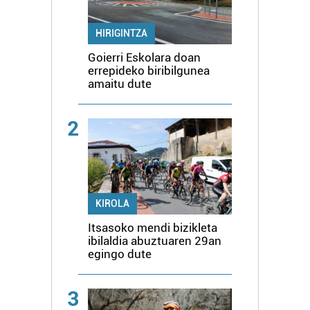
HIRIGINTZA
Goierri Eskolara doan
errepideko biribilgunea
amaitu dute
2
KIROLA
Itsasoko mendi bizikleta
ibilaldia abuztuaren 29an
egingo dute
3