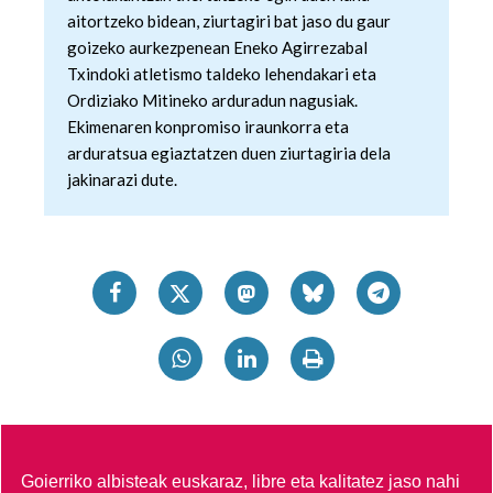
aitortzeko bidean, ziurtagiri bat jaso du gaur
goizeko aurkezpenean Eneko Agirrezabal
Txindoki atletismo taldeko lehendakari eta
Ordiziako Mitineko arduradun nagusiak.
Ekimenaren konpromiso iraunkorra eta
arduratsua egiaztatzen duen ziurtagiria dela
jakinarazi dute.
Goierriko albisteak euskaraz, libre eta kalitatez jaso nahi