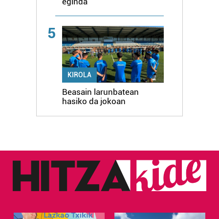
eginda
5
KIROLA
Beasain larunbatean
hasiko da jokoan