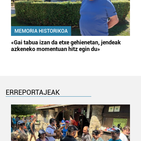
MEMORIA HISTORIKOA
«Gai tabua izan da etxe gehienetan, jendeak
azkeneko momentuan hitz egin du»
ERREPORTAJEAK