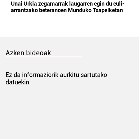
Unai Urkia zegamarrak laugarren egin du euli-
arrantzako beteranoen Munduko Txapelketan
Azken bideoak
Ez da informaziorik aurkitu sartutako
datuekin.