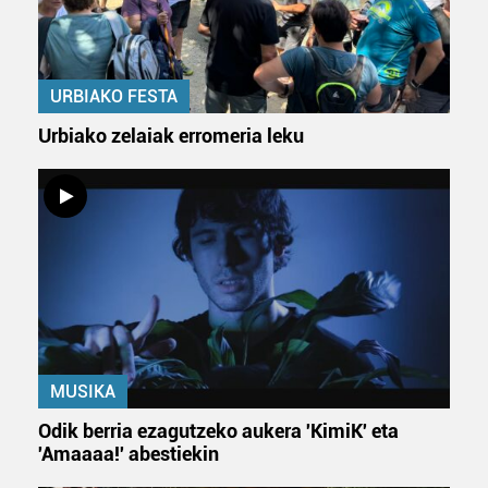
URBIAKO FESTA
Urbiako zelaiak erromeria leku
MUSIKA
Odik berria ezagutzeko aukera 'KimiK' eta
'Amaaaa!' abestiekin