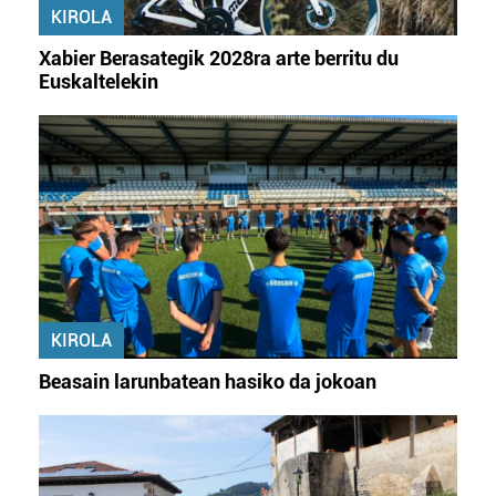
KIROLA
Xabier Berasategik 2028ra arte berritu du
Euskaltelekin
KIROLA
Beasain larunbatean hasiko da jokoan