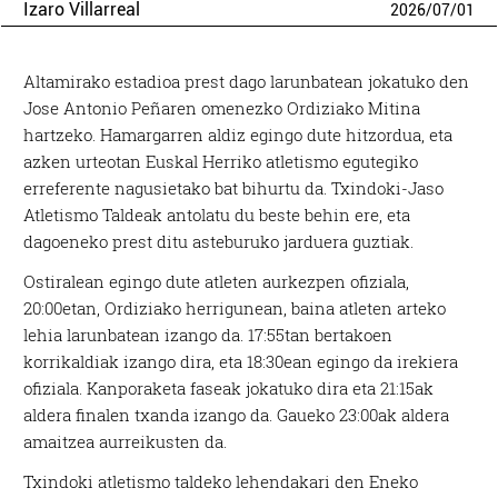
Izaro Villarreal
2026
/
07
/
01
Altamirako estadioa prest dago larunbatean jokatuko den
Jose Antonio Peñaren omenezko Ordiziako Mitina
hartzeko. Hamargarren aldiz egingo dute hitzordua, eta
azken urteotan Euskal Herriko atletismo egutegiko
erreferente nagusietako bat bihurtu da. Txindoki-Jaso
Atletismo Taldeak antolatu du beste behin ere, eta
dagoeneko prest ditu asteburuko jarduera guztiak.
Ostiralean egingo dute atleten aurkezpen ofiziala,
20:00etan, Ordiziako herrigunean, baina atleten arteko
lehia larunbatean izango da. 17:55tan bertakoen
korrikaldiak izango dira, eta 18:30ean egingo da irekiera
ofiziala. Kanporaketa faseak jokatuko dira eta 21:15ak
aldera finalen txanda izango da. Gaueko 23:00ak aldera
amaitzea aurreikusten da.
Txindoki atletismo taldeko lehendakari den Eneko