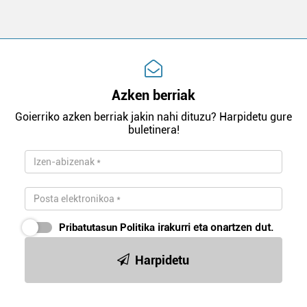
Azken berriak
Goierriko azken berriak jakin nahi dituzu? Harpidetu gure
buletinera!
Pribatutasun Politika
irakurri eta onartzen dut.
Harpidetu