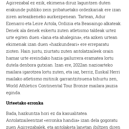
Agirrezabal ez ezik, ekimena diruz laguntzen duten
erakunde publiko zein pribatuetako ordezkariak ere izan
ziren asteazkeneko aurkezpenean. Tartean, Adur
Ezenarro eta Leire Artola, Ordizia eta Beasaingo alkateak.
Denek ala denek eskertu zuten atletismo taldeak urtez
urte egiten duen «lana eta ahalegina», eta azken urtean
ekimenak izan duen «hazkundeari» ere erreparatu
zioten. Hain justu, ziurtatu zuten antolatzaileek orain
hamar urte ereindako hazia gailurrera eramatea lortu
dutela denbora gutxian. Izan ere, 2022an nazioarteko
mailara igarotzea lortu zuten, eta iaz, berriz, Euskal Herri
mailako atletismo mitinik garrantzitsuena bihurtu zen,
World Athletics Continental Tour Bronze mailara jauzia
eginda.
Urteetako erronka
Bada, hazkuntza hori ez da kasualitatea.
Antolatzaileentzat «erronka handia» izan dela gogoratu
zuen Agirrezabalek, eta antolaketa lanetan ibiltzen diren