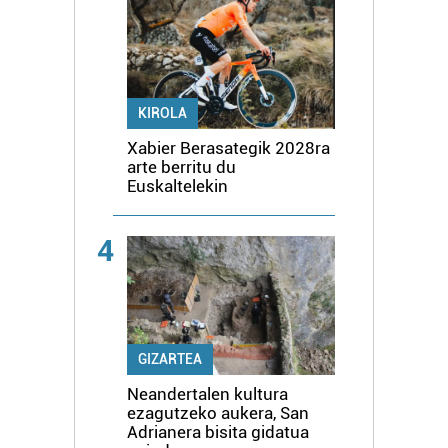
KIROLA
Xabier Berasategik 2028ra
arte berritu du
Euskaltelekin
4
GIZARTEA
Neandertalen kultura
ezagutzeko aukera, San
Adrianera bisita gidatua