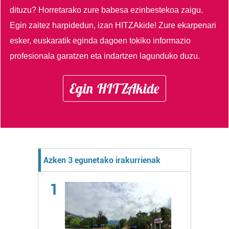
dituzu?
Horretarako zure babesa ezinbestekoa zaigu.
Egin zaitez harpidedun, izan HITZAkide!
Zure ekarpenari
esker, euskaratik eginda dagoen tokiko informazio
profesionala garatzen eta indartzen lagunduko duzu.
Egin HITZAkide
Azken 3 egunetako irakurrienak
1