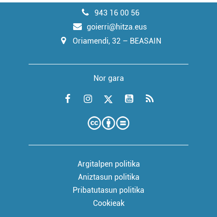
943 16 00 56
goierri@hitza.eus
Oriamendi, 32 – BEASAIN
Nor gara
Argitalpen politika
Aniztasun politika
Pribatutasun politika
Cookieak