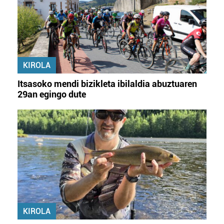
KIROLA
Itsasoko mendi bizikleta ibilaldia abuztuaren
29an egingo dute
KIROLA