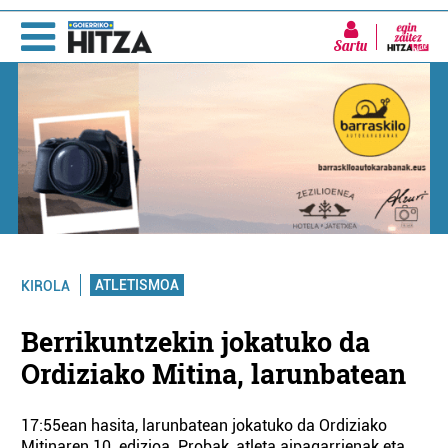
Sartu
ATLETISMOA
KIROLA
Berrikuntzekin jokatuko da
Ordiziako Mitina, larunbatean
17:55ean hasita, larunbatean jokatuko da Ordiziako
Mitinaren 10. edizioa. Probak, atleta aipagarrienak eta