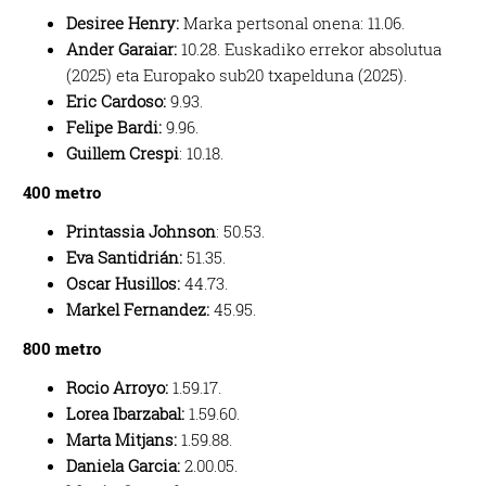
Desiree Henry:
Marka pertsonal onena: 11.06.
Ander Garaiar:
10.28. Euskadiko errekor absolutua
(2025) eta Europako sub20 txapelduna (2025).
Eric Cardoso:
9.93.
Felipe Bardi:
9.96.
Guillem Crespi
:
10.18.
400 metro
Printassia Johnson
:
50.53.
Eva Santidrián:
51.35.
Oscar Husillos:
44.73.
Markel Fernandez:
45.95.
800 metro
Rocio Arroyo:
1.59.17.
Lorea Ibarzabal:
1.59.60.
Marta Mitjans:
1.59.88.
Daniela Garcia:
2.00.05.