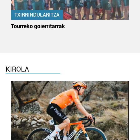
TXIRRINDULARITZA
Tourreko goierritarrak
KIROLA