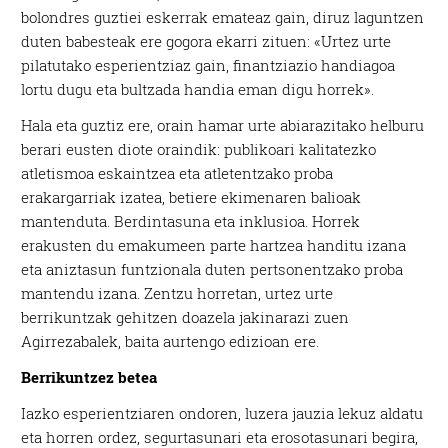
bolondres guztiei eskerrak emateaz gain, diruz laguntzen
duten babesteak ere gogora ekarri zituen: «Urtez urte
pilatutako esperientziaz gain, finantziazio handiagoa
lortu dugu eta bultzada handia eman digu horrek».
Hala eta guztiz ere, orain hamar urte abiarazitako helburu
berari eusten diote oraindik: publikoari kalitatezko
atletismoa eskaintzea eta atletentzako proba
erakargarriak izatea, betiere ekimenaren balioak
mantenduta. Berdintasuna eta inklusioa. Horrek
erakusten du emakumeen parte hartzea handitu izana
eta aniztasun funtzionala duten pertsonentzako proba
mantendu izana. Zentzu horretan, urtez urte
berrikuntzak gehitzen doazela jakinarazi zuen
Agirrezabalek, baita aurtengo edizioan ere.
Berrikuntzez betea
Iazko esperientziaren ondoren, luzera jauzia lekuz aldatu
eta horren ordez, segurtasunari eta erosotasunari begira,