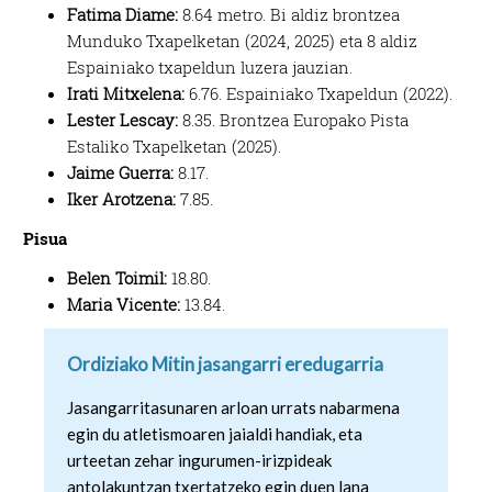
Fatima Diame:
8.64 metro. Bi aldiz brontzea
Munduko Txapelketan (2024, 2025) eta 8 aldiz
Espainiako txapeldun luzera jauzian.
Irati Mitxelena:
6.76. Espainiako Txapeldun (2022).
Lester Lescay:
8.35. Brontzea Europako Pista
Estaliko Txapelketan (2025).
Jaime Guerra:
8.17.
Iker Arotzena:
7.85.
Pisua
Belen Toimil:
18.80.
Maria Vicente:
13.84.
Ordiziako Mitin jasangarri eredugarria
Jasangarritasunaren arloan urrats nabarmena
egin du atletismoaren jaialdi handiak, eta
urteetan zehar ingurumen-irizpideak
antolakuntzan txertatzeko egin duen lana