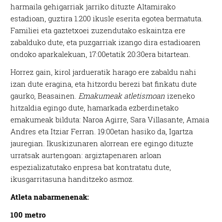
harmaila gehigarriak jarriko dituzte Altamirako
estadioan, guztira 1.200 ikusle eserita egotea bermatuta.
Familiei eta gaztetxoei zuzendutako eskaintza ere
zabalduko dute, eta puzgarriak izango dira estadioaren
ondoko aparkalekuan, 17:00etatik 20:30era bitartean.
Horrez gain, kirol jardueratik harago ere zabaldu nahi
izan dute eragina, eta hitzordu berezi bat finkatu dute
gaurko, Beasainen.
Emakumeak atletismoan
izeneko
hitzaldia egingo dute, hamarkada ezberdinetako
emakumeak bilduta: Naroa Agirre, Sara Villasante, Amaia
Andres eta Itziar Ferran. 19:00etan hasiko da, Igartza
jauregian. Ikuskizunaren alorrean ere egingo dituzte
urratsak aurtengoan: argiztapenaren arloan
espezializatutako enpresa bat kontratatu dute,
ikusgarritasuna handitzeko asmoz.
Atleta nabarmenenak:
100 metro