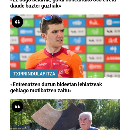
daude bazter guztiak»
TXIRRINDULARITZA
«Entrenatzen duzun bideetan lehiatzeak
gehiago motibatzen zaitu»