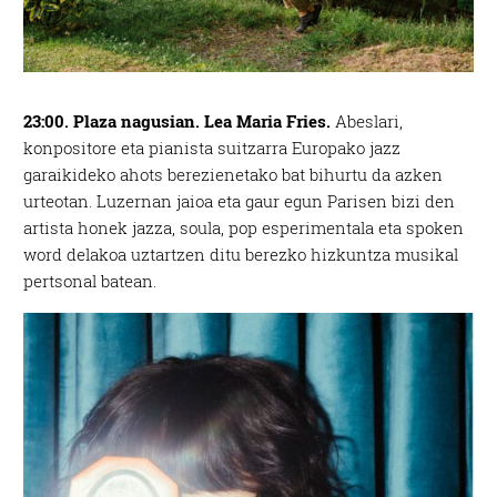
23:00. Plaza nagusian. Lea Maria Fries.
Abeslari,
konpositore eta pianista suitzarra Europako jazz
garaikideko ahots berezienetako bat bihurtu da azken
urteotan. Luzernan jaioa eta gaur egun Parisen bizi den
artista honek jazza, soula, pop esperimentala eta spoken
word delakoa uztartzen ditu berezko hizkuntza musikal
pertsonal batean.