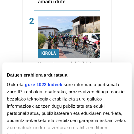
amaitu dute
2
KIROLA
Itsasoko mendi bizikleta
ibilaldia abuztuaren 29an
egingo dute
Datuen erabilera arduratsua
Guk eta
gure 1022 kideek
sure informacio pertsonala,
zure IP zenbakia, esaterako, prozesatzen ditugu, cookie
3
bezalako teknologiak erabiliz eta zure gailuko
informazioak azitzen dugu publizitate eta eduki
pertsonalizatua, publizitatearen eta edukiaren neurketa,
audientzia-ikerketa eta zerbitzuen garapena eskaintzeko.
Zure datuak nork eta zertarako erabiltzen dituen
KIROLA