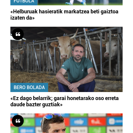
FUTBOLA
«Helburuak hasieratik markatzea beti gaiztoa
izaten da»
BERO BOLADA
«Ez dago belarrik; garai honetarako oso erreta
daude bazter guztiak»