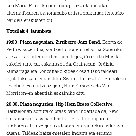
Lea Maria Friesek gaur egungo jazz eta musika
alternatiboaren panoramako artista erakargarrienetako
bat dela erakusten du.
Uztailak 4, larunbata
19:00. Plaza nagusian. Zirriborro Jazz Band.
Edorta de
Pedrok zuzendua, kontzertu honen helburua Goierriko
Jazzaldiak urtero egiten duen legez, Goierriko Musika
eskolei tarte bat eskaintzea da. Oraingoan, Ordizia,
Zumarraga eta Donostiako kideek
osatutako taldeari
egokituko zaio emanaldia. Swing eta jazz tradizionaleko
abestiak eskaintzeaz gain, Nina Simone edo Van
Morrison-en abestiak eskainiko ditu.
20:30. Plaza nagusian. Hip Horn Brass Collective.
Bartzelonan sortutako brass band indartsua da, New
Orleanseko brass banden tradizioa hip hoparen,
funkaren eta jazz garaikidearen energiarekin uztartzen
duena. Taldeak haize-metalen indarra eta erritmo