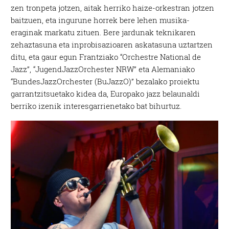
zen tronpeta jotzen, aitak herriko haize-orkestran jotzen
baitzuen, eta ingurune horrek bere lehen musika-
eraginak markatu zituen. Bere jardunak teknikaren
zehaztasuna eta inprobisazioaren askatasuna uztartzen
ditu, eta gaur egun Frantziako “Orchestre National de
Jazz”, “JugendJazzOrchester NRW” eta Alemaniako
“BundesJazzOrchester (BuJazzO)” bezalako proiektu
garrantzitsuetako kidea da, Europako jazz belaunaldi
berriko izenik interesgarrienetako bat bihurtuz.