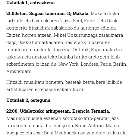
Uztailak 1, asteazkena
21:00etan. Sugaar tabernan. Dj Makala.
Makala diska
jartzaile eta baxujolearen ‘Jazz. Soul, Funk… eta DJak’
kontzertu-hitzaldiak zabalduko du aurtengo edizioa.
Ezizen horren atzean, Mikel Unzurrunzaga zarauztarra
dago, 90eko hamarkadaren hasieratik musikaren
munduan murgilduta dagoena. Ordutik, Espainiako hiri
askotan eta nazioarteko hainba hiriko areto zein klub
ezberdinetan jo izan du: New York, Londres, Paris, Berlin,
Amsterdam…
Hitzaldi musikatu honetan, besteak beste, bere ibilbide
artistikoaren errepasoa eskainiko du.
Uztailak 2, osteguna
22:00. Udaletxeko arkupeetan.
Esencia Ternaria.
Madrilgo musika eszenan sortutako afro-perutar jazz
hirukoren emanaldia izango da. Brian Aching, Mateo
Vazquez eta Jose Raul Machadok osatzen dute taldea eta