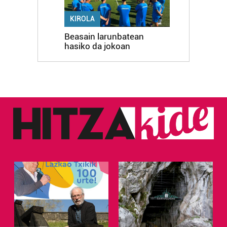
erabiltzen dituen hauta dezakezu.
KIROLA
Bazkide batzuek ez dizute baimenik eskatzen, eta beren
Beasain larunbatean
interes komertzial legitimoetan babesten dira. Ikusi gure
hasiko da jokoan
bazkideen zerrenda, beren ustez zein helburutarako
duten interes legitimoa eta horren aurka nola egin
dezakezun ikusteko.
Lortu zure datu pertsonalak prozesatzeko moduari
buruzko informazio gehiago eta ezarri zure lehentasunak
datuen atalean. Edozein unetan alda edo ken dezakezu
zure baimena Cookieen adierazpenean.
Webgune honek cookie propioak eta hirugarrenen cookie-
fitxategiak erabiltzen ditu. Zure esperientzia eta
zerbitzuak hobetzeko asmoz, cookie teknologiaz
baliatzen gara. Ohar hau onartuz gero, teknologia hori
erabiltzeko baimen esplizitua ematen diguzu.
Gehiago