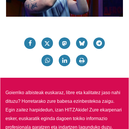
Goierriko albisteak euskaraz, libre eta kalitatez jaso nahi
dituzu?
Horretarako zure babesa ezinbestekoa zaigu.
Egin zaitez harpidedun, izan HITZAkide!
Zure ekarpenari
esker, euskaratik eginda dagoen tokiko informazio
profesionala garatzen eta indartzen lagunduko duzu.