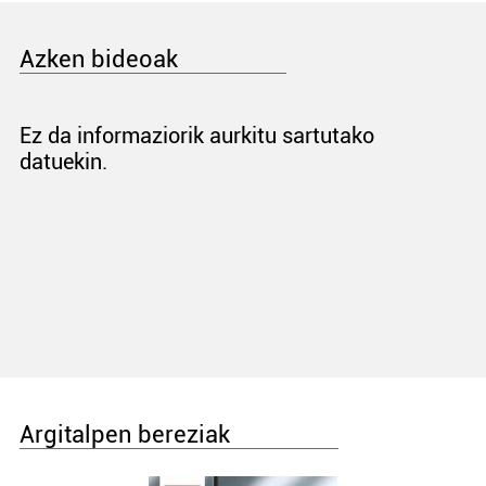
Azken bideoak
Ez da informaziorik aurkitu sartutako
datuekin.
Argitalpen bereziak