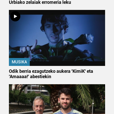
Urbiako zelaiak erromeria leku
MUSIKA
Odik berria ezagutzeko aukera 'KimiK' eta
'Amaaaa!' abestiekin