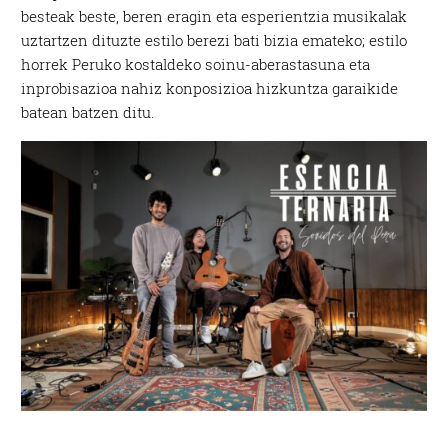
besteak beste, beren eragin eta esperientzia musikalak
uztartzen dituzte estilo berezi bati bizia emateko; estilo
horrek Peruko kostaldeko soinu-aberastasuna eta
inprobisazioa nahiz konposizioa hizkuntza garaikide
batean batzen ditu.