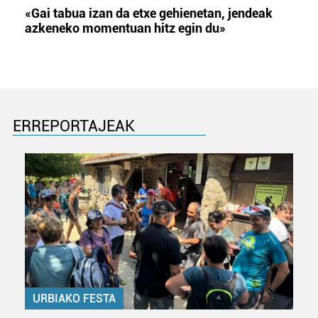
«Gai tabua izan da etxe gehienetan, jendeak
azkeneko momentuan hitz egin du»
ERREPORTAJEAK
URBIAKO FESTA