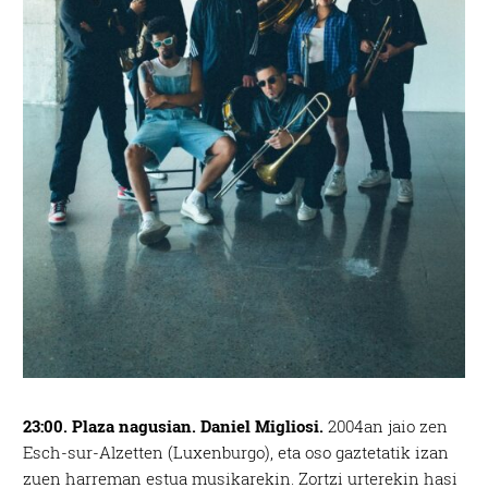
23:00. Plaza nagusian. Daniel Migliosi.
2004an jaio zen
Esch-sur-Alzetten (Luxenburgo), eta oso gaztetatik izan
zuen harreman estua musikarekin. Zortzi urterekin hasi