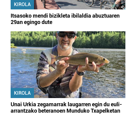
KIROLA
Itsasoko mendi bizikleta ibilaldia abuztuaren
29an egingo dute
KIROLA
Unai Urkia zegamarrak laugarren egin du euli-
arrantzako beteranoen Munduko Txapelketan