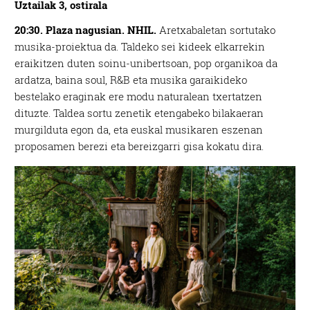
Uztailak 3, ostirala
20:30. Plaza nagusian. NHIL.
Aretxabaletan sortutako
musika-proiektua da. Taldeko sei kideek elkarrekin
eraikitzen duten soinu-unibertsoan, pop organikoa da
ardatza, baina soul, R&B eta musika garaikideko
bestelako eraginak ere modu naturalean txertatzen
dituzte. Taldea sortu zenetik etengabeko bilakaeran
murgilduta egon da, eta euskal musikaren eszenan
proposamen berezi eta bereizgarri gisa kokatu dira.