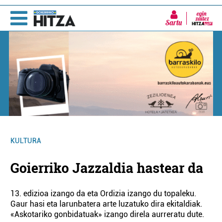
Sartu
KULTURA
Goierriko Jazzaldia hastear da
13. edizioa izango da eta Ordizia izango du topaleku.
Gaur hasi eta larunbatera arte luzatuko dira ekitaldiak.
«Askotariko gonbidatuak» izango direla aurreratu dute.