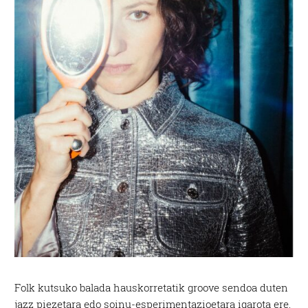
Folk kutsuko balada hauskorretatik groove sendoa duten
jazz piezetara edo soinu-esperimentazioetara igarota ere,