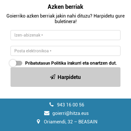
Azken berriak
Goierriko azken berriak jakin nahi dituzu? Harpidetu gure
buletinera!
Pribatutasun Politika
irakurri eta onartzen dut.
Harpidetu
943 16 00 56
goierri@hitza.eus
Oriamendi, 32 – BEASAIN