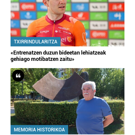
TXIRRINDULARITZA
«Entrenatzen duzun bideetan lehiatzeak
gehiago motibatzen zaitu»
MEMORIA HISTORIKOA