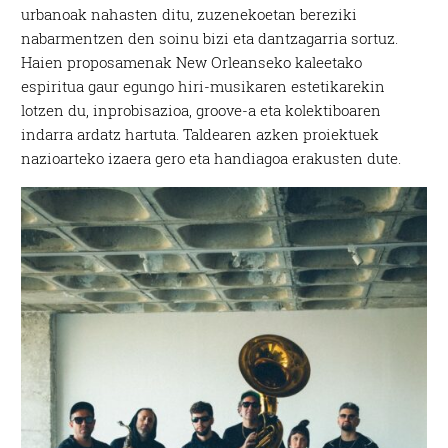
urbanoak nahasten ditu, zuzenekoetan bereziki
nabarmentzen den soinu bizi eta dantzagarria sortuz.
Haien proposamenak New Orleanseko kaleetako
espiritua gaur egungo hiri-musikaren estetikarekin
lotzen du, inprobisazioa, groove-a eta kolektiboaren
indarra ardatz hartuta. Taldearen azken proiektuek
nazioarteko izaera gero eta handiagoa erakusten dute.