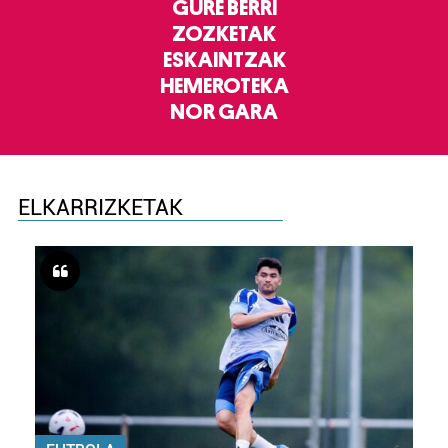
GURE BERRI
ZOZKETAK
ESKAINTZAK
HEMEROTEKA
NOR GARA
ELKARRIZKETAK