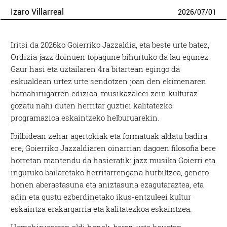
Izaro Villarreal
2026
/
07
/
01
Iritsi da 2026ko Goierriko Jazzaldia, eta beste urte batez,
Ordizia jazz doinuen topagune bihurtuko da lau egunez.
Gaur hasi eta uztailaren 4ra bitartean egingo da
eskualdean urtez urte sendotzen joan den ekimenaren
hamahirugarren edizioa, musikazaleei zein kulturaz
gozatu nahi duten herritar guztiei kalitatezko
programazioa eskaintzeko helburuarekin.
Ibilbidean zehar agertokiak eta formatuak aldatu badira
ere, Goierriko Jazzaldiaren oinarrian dagoen filosofia bere
horretan mantendu da hasieratik: jazz musika Goierri eta
inguruko bailaretako herritarrengana hurbiltzea, genero
honen aberastasuna eta aniztasuna ezagutaraztea, eta
adin eta gustu ezberdinetako ikus-entzuleei kultur
eskaintza erakargarria eta kalitatezkoa eskaintzea.
Hamahirugarren aldi honek, beraz, urte hauetan