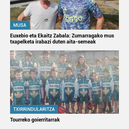
MUSA
Euxebio eta Ekaitz Zabala: Zumarragako mus
txapelketa irabazi duten aita-semeak
TXIRRINDULARITZA
Tourreko goierritarrak