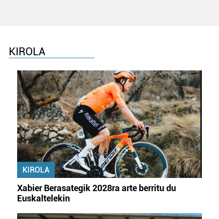
KIROLA
KIROLA
Xabier Berasategik 2028ra arte berritu du
Euskaltelekin