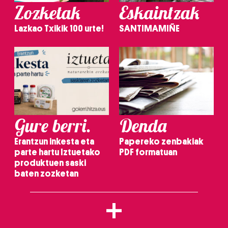
irakurri
Zozketak
Eskaintzak
Lazkao Txikik 100 urte!
SANTIMAMIÑE
Gure berri.
Denda
Erantzun inkesta eta
Papereko zenbakiak
parte hartu Iztuetako
PDF formatuan
produktuen saski
baten zozketan
+