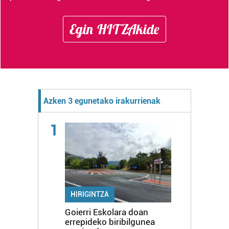
Egin HITZAkide
Azken 3 egunetako irakurrienak
1
HIRIGINTZA
Goierri Eskolara doan
errepideko biribilgunea