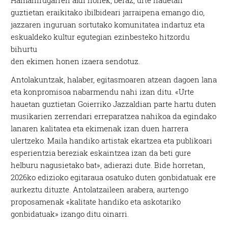
guztietan eraikitako ibilbideari jarraipena emango dio,
jazzaren inguruan sortutako komunitatea indartuz eta
eskualdeko kultur egutegian ezinbesteko hitzordu
bihurtu
den ekimen honen izaera sendotuz.
Antolakuntzak, halaber, egitasmoaren atzean dagoen lana
eta konpromisoa nabarmendu nahi izan ditu. «Urte
hauetan guztietan Goierriko Jazzaldian parte hartu duten
musikarien zerrendari erreparatzea nahikoa da egindako
lanaren kalitatea eta ekimenak izan duen harrera
ulertzeko. Maila handiko artistak ekartzea eta publikoari
esperientzia bereziak eskaintzea izan da beti gure
helburu nagusietako bat», adierazi dute. Bide horretan,
2026ko edizioko egitaraua osatuko duten gonbidatuak ere
aurkeztu dituzte. Antolatzaileen arabera, aurtengo
proposamenak «kalitate handiko eta askotariko
gonbidatuak» izango ditu oinarri.