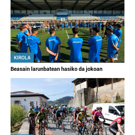
KIROLA
Beasain larunbatean hasiko da jokoan