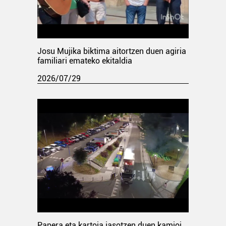
Josu Mujika biktima aitortzen duen agiria
familiari emateko ekitaldia
2026/07/29
Papera eta kartoia jasotzen duen kamioi