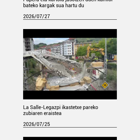
bateko kargak sua hartu du
2026/07/27
La Salle-Legazpi ikastetxe pareko
zubiaren eraistea
2026/07/25