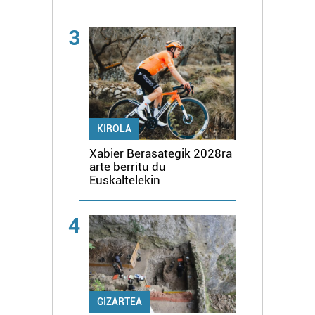
3
KIROLA
Xabier Berasategik 2028ra
arte berritu du
Euskaltelekin
4
GIZARTEA