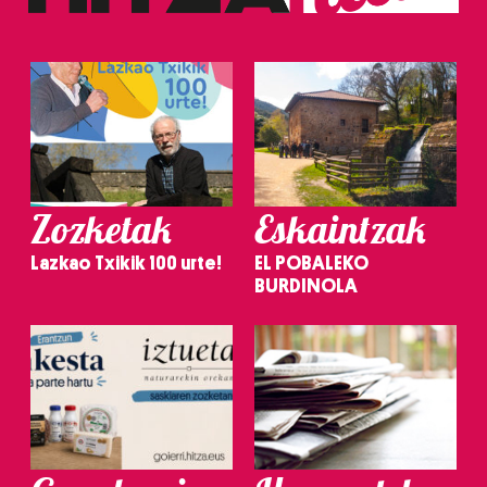
Zozketak
Eskaintzak
Lazkao Txikik 100 urte!
EL POBALEKO
BURDINOLA