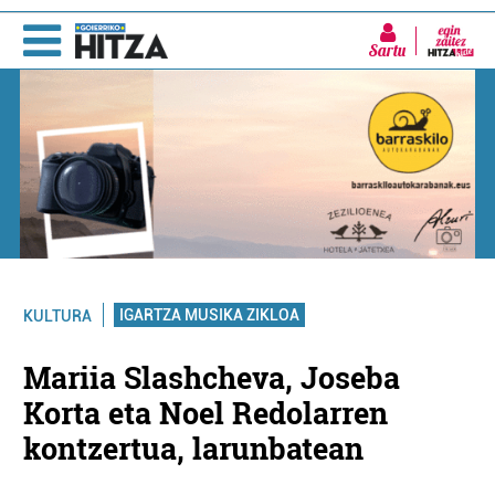
Sartu
IGARTZA MUSIKA ZIKLOA
KULTURA
Mariia Slashcheva, Joseba
Korta eta Noel Redolarren
kontzertua, larunbatean