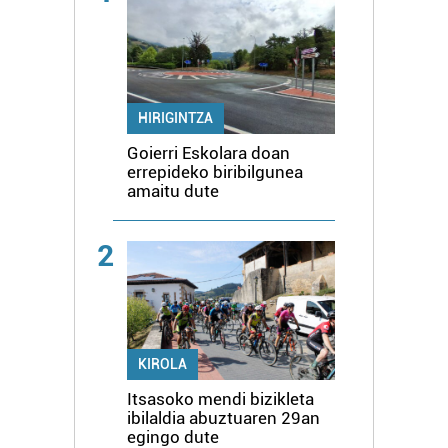
HIRIGINTZA
Goierri Eskolara doan
errepideko biribilgunea
amaitu dute
2
KIROLA
Itsasoko mendi bizikleta
ibilaldia abuztuaren 29an
egingo dute