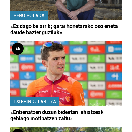
BERO BOLADA
«Ez dago belarrik; garai honetarako oso erreta
daude bazter guztiak»
TXIRRINDULARITZA
«Entrenatzen duzun bideetan lehiatzeak
gehiago motibatzen zaitu»