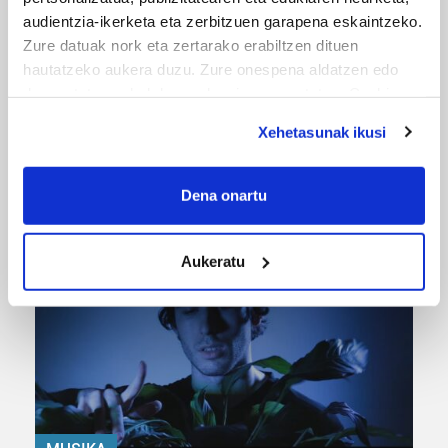
audientzia-ikerketa eta zerbitzuen garapena eskaintzeko.
Zure datuak nork eta zertarako erabiltzen dituen
hautatzeko aukera duzu. Zure onespena aldatzen edo
deuseztatzen ahal duzu edozein momentutan, Cookie
deklaraziotik edo Privacy triggerean klikatuz.
Xehetasunak ikusi
If you allow, we would also like to:
URBIAKO FESTA
Collect information about your geographical
Dena onartu
Urbiako zelaiak erromeria leku
location which can be accurate to within several
meters
Aukeratu
Identify your device by actively scanning it for
specific characteristics (fingerprinting)
Find out more about how your personal data is processed
and set your preferences in the
details section
.
Guk eta gure bazkideek zure datu pertsonalak
prozesatzen ditugu, zure IP zenbakia, besteak beste,
teknologia erabiliz, cookieak adibidez, iragarki eta eduki