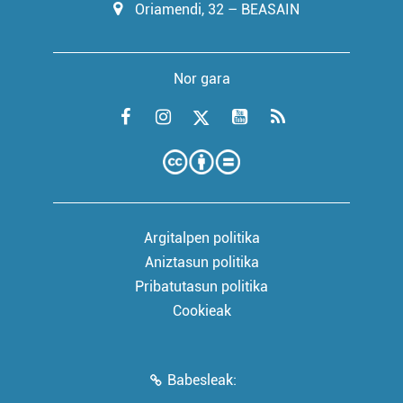
Oriamendi, 32 – BEASAIN
Nor gara
Argitalpen politika
Aniztasun politika
Pribatutasun politika
Cookieak
Babesleak: