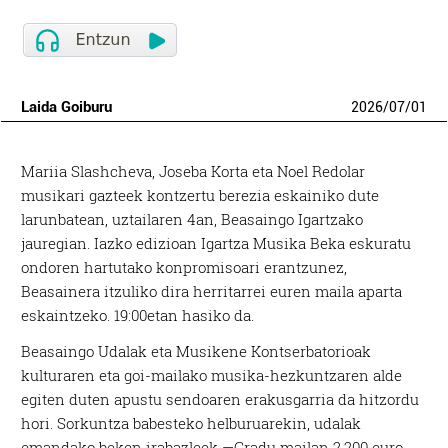
Laida Goiburu
2026
/
07
/
01
Mariia Slashcheva, Joseba Korta eta Noel Redolar
musikari gazteek kontzertu berezia eskainiko dute
larunbatean, uztailaren 4an, Beasaingo Igartzako
jauregian. Iazko edizioan Igartza Musika Beka eskuratu
ondoren hartutako konpromisoari erantzunez,
Beasainera itzuliko dira herritarrei euren maila aparta
eskaintzeko. 19:00etan hasiko da.
Beasaingo Udalak eta Musikene Kontserbatorioak
kulturaren eta goi-mailako musika-hezkuntzaren alde
egiten duten apustu sendoaren erakusgarria da hitzordu
hori. Sorkuntza babesteko helburuarekin, udalak
emandako beken irabazleek —Gradu mailan 2.200 euro