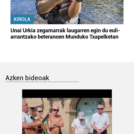
KIROLA
Unai Urkia zegamarrak laugarren egin du euli-
arrantzako beteranoen Munduko Txapelketan
Azken bideoak