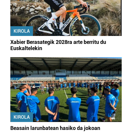
KIROLA
Xabier Berasategik 2028ra arte berritu du
Euskaltelekin
KIROLA
Beasain larunbatean hasiko da jokoan