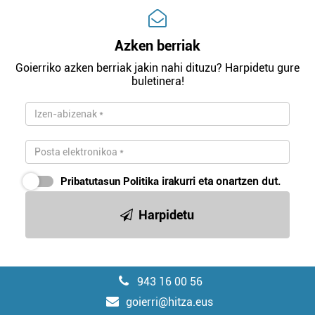
Azken berriak
Goierriko azken berriak jakin nahi dituzu? Harpidetu gure
buletinera!
Pribatutasun Politika
irakurri eta onartzen dut.
Harpidetu
943 16 00 56
goierri@hitza.eus