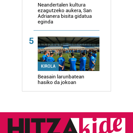
Neandertalen kultura
ezagutzeko aukera, San
Adrianera bisita gidatua
eginda
5
KIROLA
Beasain larunbatean
hasiko da jokoan