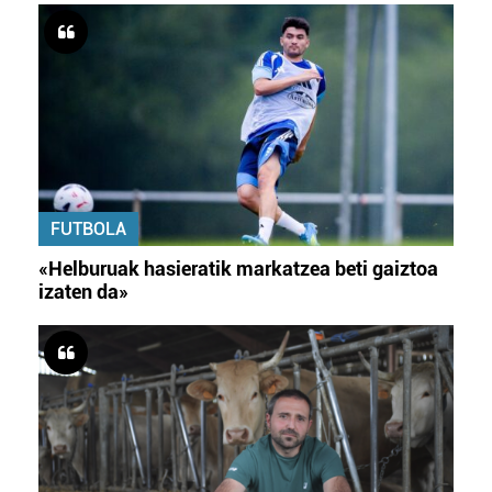
FUTBOLA
«Helburuak hasieratik markatzea beti gaiztoa
izaten da»