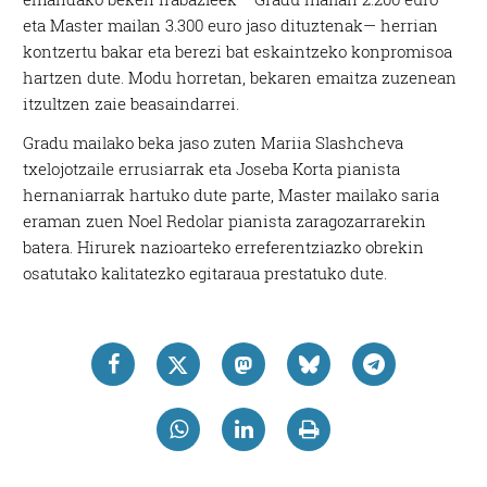
eta Master mailan 3.300 euro jaso dituztenak— herrian
kontzertu bakar eta berezi bat eskaintzeko konpromisoa
hartzen dute. Modu horretan, bekaren emaitza zuzenean
itzultzen zaie beasaindarrei.
Gradu mailako beka jaso zuten Mariia Slashcheva
txelojotzaile errusiarrak eta Joseba Korta pianista
hernaniarrak hartuko dute parte, Master mailako saria
eraman zuen Noel Redolar pianista zaragozarrarekin
batera. Hirurek nazioarteko erreferentziazko obrekin
osatutako kalitatezko egitaraua prestatuko dute.