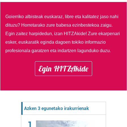
Goierriko albisteak euskaraz, libre eta kalitatez jaso nahi
dituzu?
Horretarako zure babesa ezinbestekoa zaigu.
Egin zaitez harpidedun, izan HITZAkide!
Zure ekarpenari
esker, euskaratik eginda dagoen tokiko informazio
profesionala garatzen eta indartzen lagunduko duzu.
Egin HITZAkide
Azken 3 egunetako irakurrienak
1