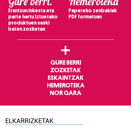
Gure berri.
Hemeroteka
Erantzun inkesta eta
Papereko zenbakiak
parte hartu Iztuetako
PDF formatuan
produktuen saski
baten zozketan
+
GURE BERRI
ZOZKETAK
ESKAINTZAK
HEMEROTEKA
NOR GARA
ELKARRIZKETAK