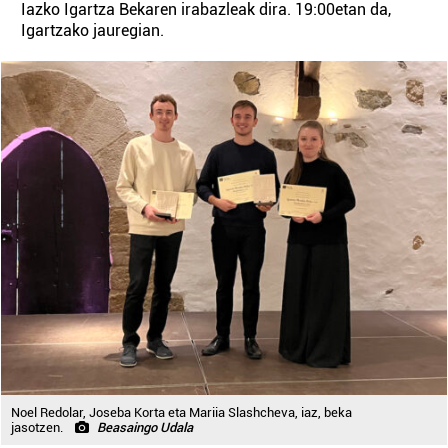
Iazko Igartza Bekaren irabazleak dira. 19:00etan da,
Igartzako jauregian.
Noel Redolar, Joseba Korta eta Mariia Slashcheva, iaz, beka
jasotzen.
Beasaingo Udala