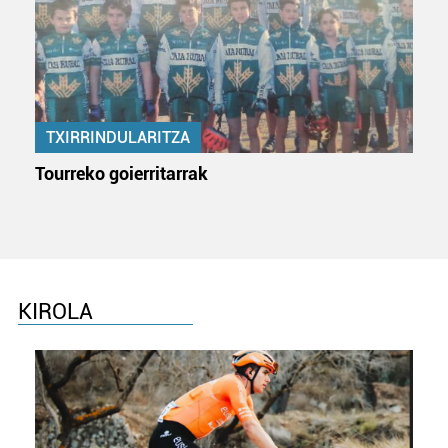
baliatzen gara. Ohar hau onartuz gero, teknologia hori
erabiltzeko baimen esplizitua ematen diguzu.
Gehiago
irakurri
TXIRRINDULARITZA
Tourreko goierritarrak
KIROLA