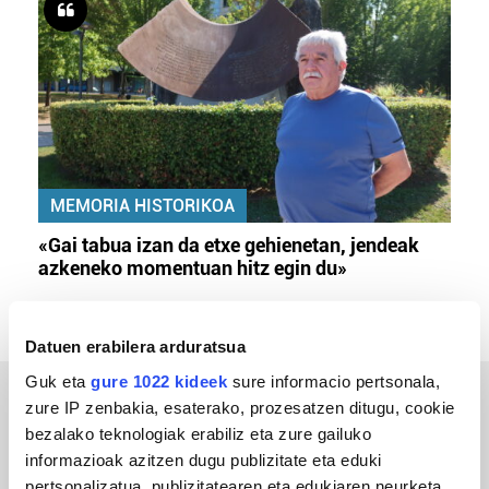
MEMORIA HISTORIKOA
«Gai tabua izan da etxe gehienetan, jendeak
azkeneko momentuan hitz egin du»
Datuen erabilera arduratsua
Guk eta
gure 1022 kideek
sure informacio pertsonala,
zure IP zenbakia, esaterako, prozesatzen ditugu, cookie
ERREPORTAJEAK
bezalako teknologiak erabiliz eta zure gailuko
informazioak azitzen dugu publizitate eta eduki
pertsonalizatua, publizitatearen eta edukiaren neurketa,