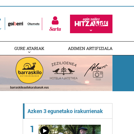
Sartu
GURE ATARIAK
ADIMEN ARTIFIZIALA
Azken 3 egunetako irakurrienak
1