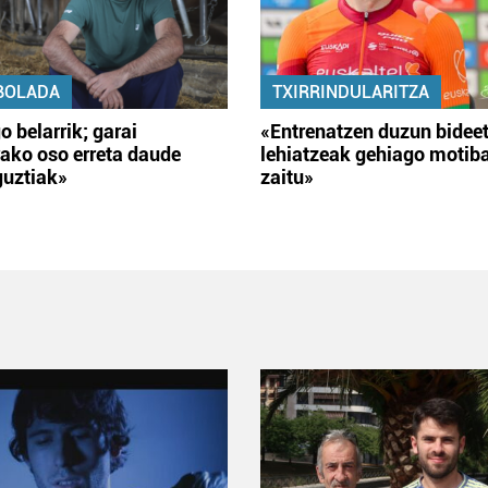
BOLADA
TXIRRINDULARITZA
o belarrik; garai
«Entrenatzen duzun bidee
ako oso erreta daude
lehiatzeak gehiago motib
guztiak»
zaitu»