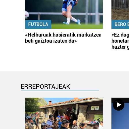
FUTBOLA
BERO 
«Helburuak hasieratik markatzea
«Ez dag
beti gaiztoa izaten da»
honetar
bazter 
ERREPORTAJEAK