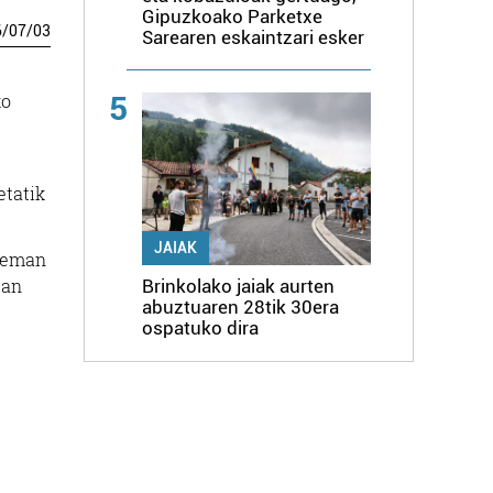
Gipuzkoako Parketxe
6
/
07
/
03
Sarearen eskaintzari esker
ko
5
etatik
JAIAK
a eman
an
Brinkolako jaiak aurten
abuztuaren 28tik 30era
ospatuko dira