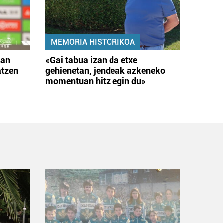
MEMORIA HISTORIKOA
tan
«Gai tabua izan da etxe
atzen
gehienetan, jendeak azkeneko
momentuan hitz egin du»