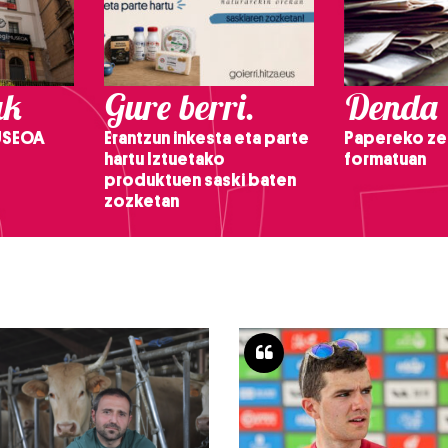
ak
Gure berri.
Denda
USEOA
Erantzun inkesta eta parte
Papereko ze
hartu Iztuetako
formatuan
produktuen saski baten
zozketan