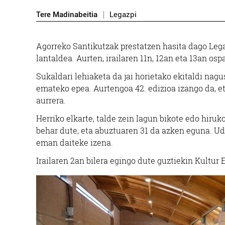
Tere Madinabeitia
Legazpi
Agorreko Santikutzak prestatzen hasita dago Lega
lantaldea. Aurten, irailaren 11n, 12an eta 13an osp
Sukaldari lehiaketa da jai horietako ekitaldi nagu
emateko epea. Aurtengoa 42. edizioa izango da, et
aurrera.
Herriko elkarte, talde zein lagun bikote edo hiru
behar dute, eta abuztuaren 31 da azken eguna. U
eman daiteke izena.
Irailaren 2an bilera egingo dute guztiekin Kultur 