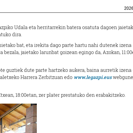
202
zpiko Udala eta herritarrekin batera osatuta dagoen jaieta
atuko dira.
sietako bat, eta irekita dago parte hartu nahi dutenek izena
a bezala, jaietako larunbat goizean egingo da, Azokan, 11:00
kote guztiek dute parte hartzeko aukera, baina aurretik izen
daletxeko Harrera Zerbitzuan edo
www.legazpi.eus
webgune
Etxean, 18:00etan, zer plater prestatuko den erabakitzeko.