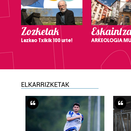
Zozketak
Eskaintz
Lazkao Txikik 100 urte!
ARKEOLOGIA M
ELKARRIZKETAK