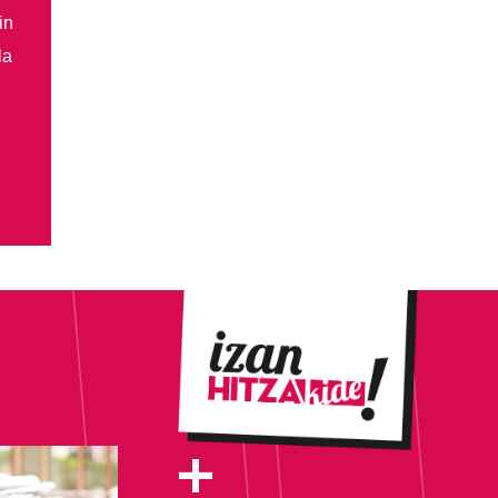
in
la
+