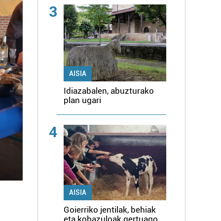
3
AISIA
Idiazabalen, abuzturako
plan ugari
4
AISIA
Goierriko jentilak, behiak
eta kobazuloak gertuago,