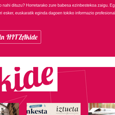
so nahi dituzu?
Horretarako zure babesa ezinbestekoa zaigu. Eg
i esker, euskaratik eginda dagoen tokiko informazio profesiona
in HITZAkide