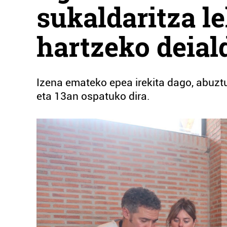
sukaldaritza l
hartzeko deial
Izena emateko epea irekita dago, abuztu
eta 13an ospatuko dira.