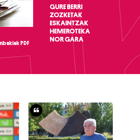
GURE BERRI
ZOZKETAK
ESKAINTZAK
HEMEROTEKA
NOR GARA
nbakiak PDF