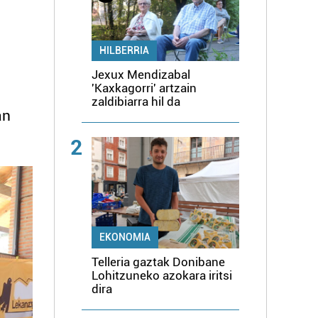
HILBERRIA
Jexux Mendizabal
'Kaxkagorri' artzain
zaldibiarra hil da
an
2
EKONOMIA
Telleria gaztak Donibane
Lohitzuneko azokara iritsi
dira