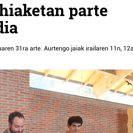
ehiaketan parte
dia
aren 31ra arte. Aurtengo jaiak irailaren 11n, 12