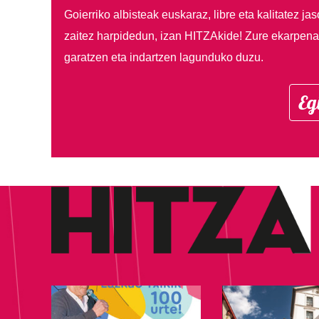
Goierriko albisteak euskaraz, libre eta kalitatez ja
zaitez harpidedun, izan HITZAkide!
Zure ekarpenar
garatzen eta indartzen lagunduko duzu.
Eg