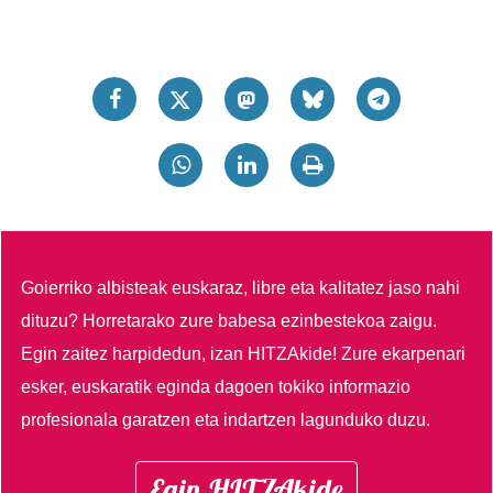
Goierriko albisteak euskaraz, libre eta kalitatez jaso nahi
dituzu?
Horretarako zure babesa ezinbestekoa zaigu.
Egin zaitez harpidedun, izan HITZAkide!
Zure ekarpenari
esker, euskaratik eginda dagoen tokiko informazio
profesionala garatzen eta indartzen lagunduko duzu.
Egin HITZAkide