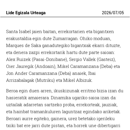
Lide Egizala Urteaga
2026
/
07
/
05
Santa Isabel jaien baitan, errekortarien eta bigantxen
erakustaldia egin dute Zumarragan. Ohiko moduan,
Marques de Saka ganadutegiko bigantxak ekarri dituzte,
eta denera zazpi errekortarik hartu dute parte saioan:
Alex Ruizek (Pasai-Donibane), Sergio Vallek (Gasteiz),
Oier Jauregik (Andoain), Mikel Caramanzana (Deba) eta
Jon Ander Caramanzana (Deba) anaiek, Ibai
Arrizabalagak (Mutriku) eta Mikel Albizuk.
Beroa egin duen arren, ikuskizunak erritmo bizia izan du
hasieratik amaierara. Dinamika ugariko saioa izan da:
uztailak adarretan sartzeko proba, errekorteak, jauziak,
eta hainbat tramankuluren laguntzaz egindako ariketak.
Beroari aurre egiteko, gainera, urez betetako igerileku
txiki bat ere jarri dute pistan, eta horrek une dibertigarri