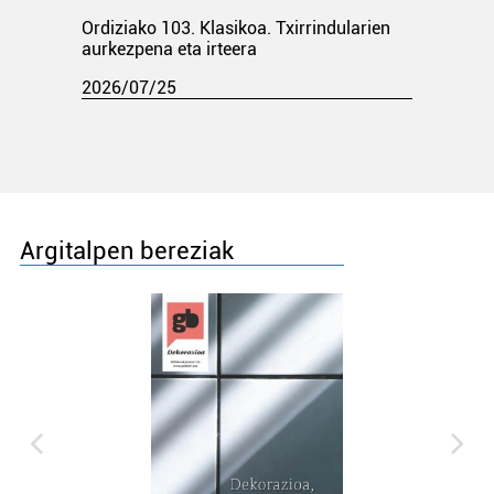
Ordiziako 103. Klasikoa. Txirrindularien
aurkezpena eta irteera
2026/07/25
Argitalpen bereziak