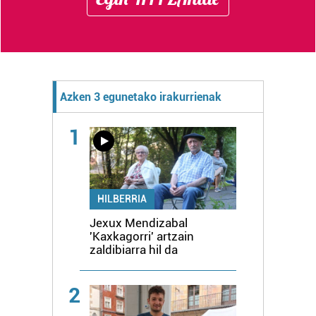
Azken 3 egunetako irakurrienak
1
HILBERRIA
Jexux Mendizabal
'Kaxkagorri' artzain
zaldibiarra hil da
2