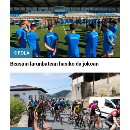
KIROLA
Beasain larunbatean hasiko da jokoan