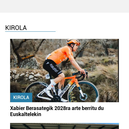
KIROLA
KIROLA
Xabier Berasategik 2028ra arte berritu du
Euskaltelekin