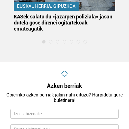
EUSKAL HERRIA, GIPUZKOA
KASek salatu du «jazarpen poliziala» jasan
Pa
dutela gose direnei ogitartekoak
da
emateagatik
«s
Azken berriak
Goierriko azken berriak jakin nahi dituzu? Harpidetu gure
buletinera!