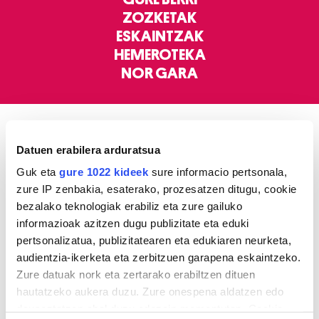
ZOZKETAK
ESKAINTZAK
HEMEROTEKA
NOR GARA
ELKARRIZKETAK
Datuen erabilera arduratsua
Guk eta
gure 1022 kideek
sure informacio pertsonala,
zure IP zenbakia, esaterako, prozesatzen ditugu, cookie
bezalako teknologiak erabiliz eta zure gailuko
informazioak azitzen dugu publizitate eta eduki
pertsonalizatua, publizitatearen eta edukiaren neurketa,
audientzia-ikerketa eta zerbitzuen garapena eskaintzeko.
Zure datuak nork eta zertarako erabiltzen dituen
hautatzeko aukera duzu. Zure onespena aldatzen edo
deuseztatzen ahal duzu edozein momentutan, Cookie
FUTBOLA