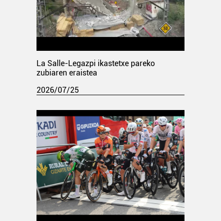
La Salle-Legazpi ikastetxe pareko
zubiaren eraistea
2026/07/25