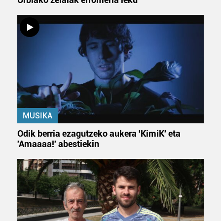
MUSIKA
Odik berria ezagutzeko aukera 'KimiK' eta
'Amaaaa!' abestiekin