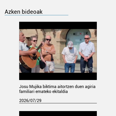
Azken bideoak
Josu Mujika biktima aitortzen duen agiria
familiari emateko ekitaldia
2026/07/29