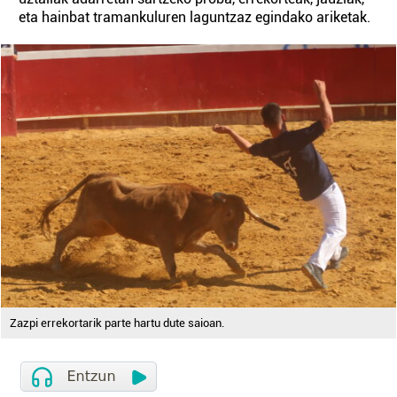
eta hainbat tramankuluren laguntzaz egindako ariketak.
Zazpi errekortarik parte hartu dute saioan.