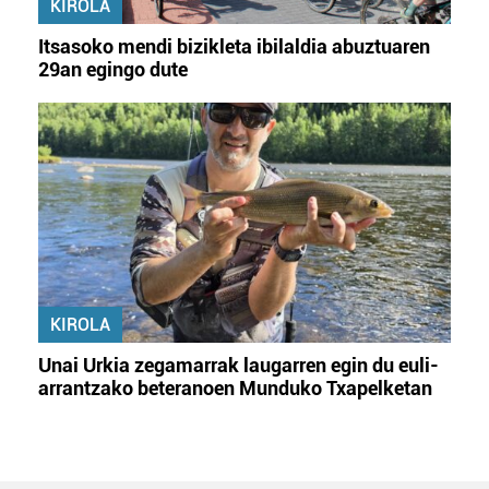
KIROLA
Itsasoko mendi bizikleta ibilaldia abuztuaren
29an egingo dute
KIROLA
Unai Urkia zegamarrak laugarren egin du euli-
arrantzako beteranoen Munduko Txapelketan