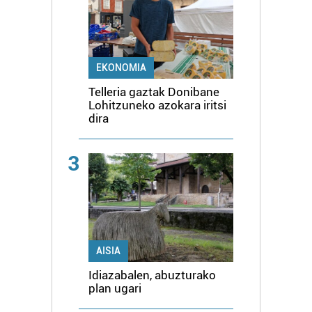
EKONOMIA
Telleria gaztak Donibane
Lohitzuneko azokara iritsi
dira
3
AISIA
Idiazabalen, abuzturako
plan ugari