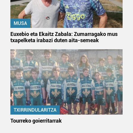
MUSA
Euxebio eta Ekaitz Zabala: Zumarragako mus
txapelketa irabazi duten aita-semeak
TXIRRINDULARITZA
Tourreko goierritarrak