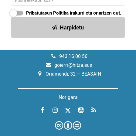
Pribatutasun Politika
irakurri eta onartzen dut.
Harpidetu
943 16 00 56
goierri@hitza.eus
Oriamendi, 32 – BEASAIN
Nor gara