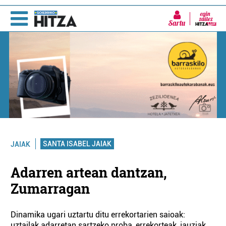
Sartu
SANTA ISABEL JAIAK
JAIAK
Adarren artean dantzan,
Zumarragan
Dinamika ugari uztartu ditu errekortarien saioak:
uztailak adarretan sartzeko proba, errekorteak, jauziak,