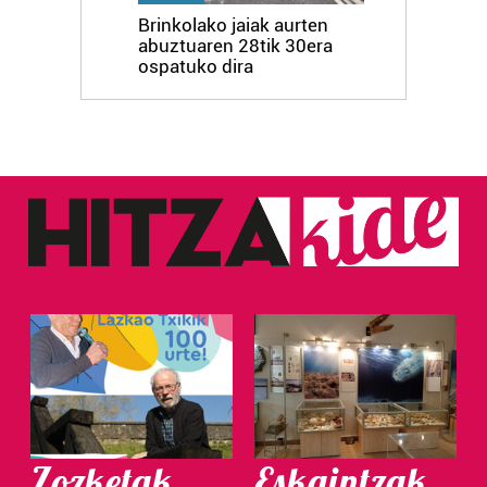
Brinkolako jaiak aurten
abuztuaren 28tik 30era
ospatuko dira
Zozketak
Eskaintzak