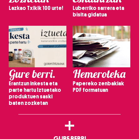
Lazkao Txikik 100 urte!
Luberriko sarrera eta
bisita gidatua
Gure berri.
Hemeroteka
Erantzun inkesta eta
Papereko zenbakiak
parte hartu Iztuetako
PDF formatuan
produktuen saski
baten zozketan
+
GURE BERRI