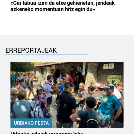
«Gai tabua izan da etxe gehienetan, jendeak
azkeneko momentuan hitz egin du»
ERREPORTAJEAK
URBIAKO FESTA
Urbiako zelaiak erromeria leku