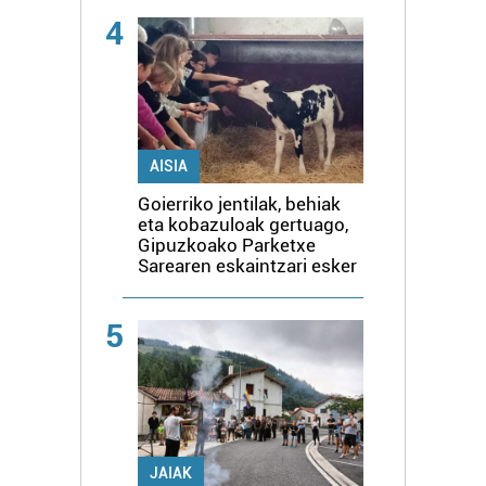
4
AISIA
Goierriko jentilak, behiak
eta kobazuloak gertuago,
Gipuzkoako Parketxe
Sarearen eskaintzari esker
5
JAIAK