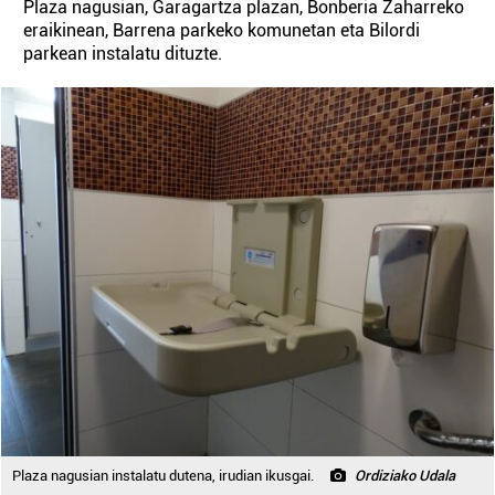
Plaza nagusian, Garagartza plazan, Bonberia Zaharreko
eraikinean, Barrena parkeko komunetan eta Bilordi
parkean instalatu dituzte.
Plaza nagusian instalatu dutena, irudian ikusgai.
Ordiziako Udala