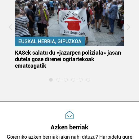
EUSKAL HERRIA, GIPUZKOA
KASek salatu du «jazarpen poliziala» jasan
Pa
dutela gose direnei ogitartekoak
da
emateagatik
«s
Azken berriak
Goierriko azken berriak jakin nahi dituzu? Harpidetu gure