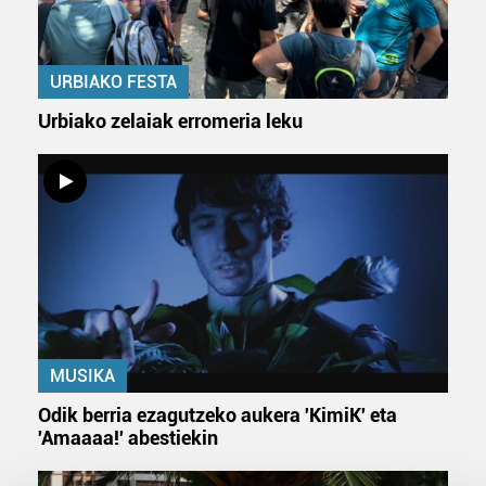
URBIAKO FESTA
Urbiako zelaiak erromeria leku
MUSIKA
Odik berria ezagutzeko aukera 'KimiK' eta
'Amaaaa!' abestiekin