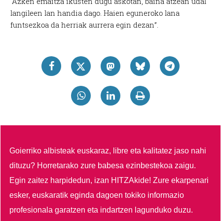
“Azken emaitza ikusten dugu askotan, baina atzean udal
langileen lan handia dago. Haien eguneroko lana
funtsezkoa da herriak aurrera egin dezan”.
Goierriko albisteak euskaraz, libre eta kalitatez jaso nahi
dituzu?
Horretarako zure babesa ezinbestekoa zaigu.
Egin zaitez harpidedun, izan HITZAkide!
Zure ekarpenari
esker, euskaratik eginda dagoen tokiko informazio
profesionala garatzen eta indartzen lagunduko duzu.