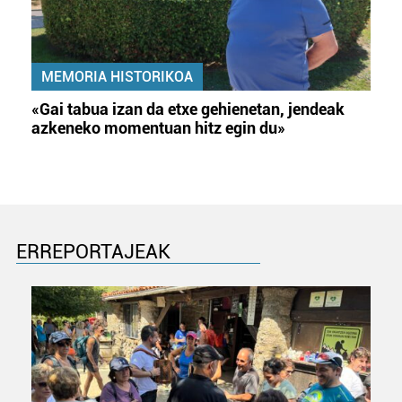
MEMORIA HISTORIKOA
«Gai tabua izan da etxe gehienetan, jendeak
azkeneko momentuan hitz egin du»
ERREPORTAJEAK