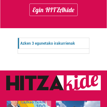
Egin HITZAkide
Azken 3 egunetako irakurrienak