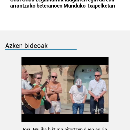
arrantzako beteranoen Munduko Txapelketan
Azken bideoak
Josu Mujika biktima aitortzen duen agiria