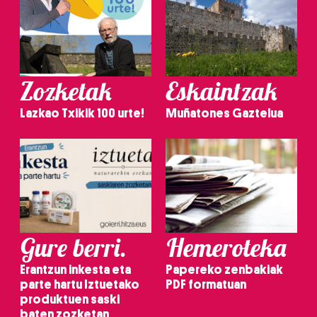
Zozketak
Eskaintzak
Lazkao Txikik 100 urte!
Muñatones Gaztelua
Gure berri.
Hemeroteka
Erantzun inkesta eta
Papereko zenbakiak
parte hartu Iztuetako
PDF formatuan
produktuen saski
baten zozketan