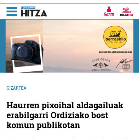
Sartu
GIZARTEA
Haurren pixoihal aldagailuak
erabilgarri Ordiziako bost
komun publikotan