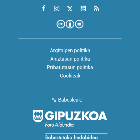
Argitalpen politika
Aniztasun politika
Pribatutasun politika
Cookieak
Babesleak: