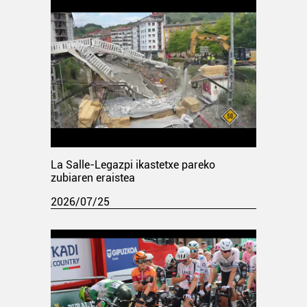
La Salle-Legazpi ikastetxe pareko
zubiaren eraistea
2026/07/25