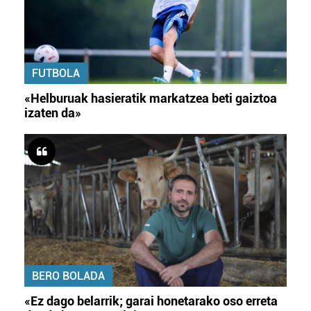
FUTBOLA
«Helburuak hasieratik markatzea beti gaiztoa
izaten da»
BERO BOLADA
«Ez dago belarrik; garai honetarako oso erreta