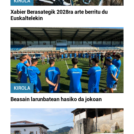
Lortu zure datu pertsonalak prozesatzeko moduari
KIROLA
buruzko informazio gehiago eta ezarri zure lehentasunak
Xabier Berasategik 2028ra arte berritu du
datuen atalean. Edozein unetan alda edo ken dezakezu
Euskaltelekin
zure baimena Cookieen adierazpenean.
Webgune honek cookie propioak eta hirugarrenen cookie-
fitxategiak erabiltzen ditu. Zure esperientzia eta
zerbitzuak hobetzeko asmoz, cookie teknologiaz
baliatzen gara. Ohar hau onartuz gero, teknologia hori
erabiltzeko baimen esplizitua ematen diguzu.
Gehiago
irakurri
KIROLA
Beasain larunbatean hasiko da jokoan