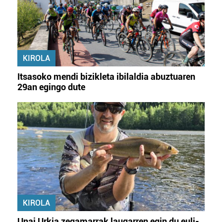
KIROLA
Itsasoko mendi bizikleta ibilaldia abuztuaren
29an egingo dute
KIROLA
Unai Urkia zegamarrak laugarren egin du euli-