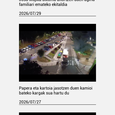
familiari emateko ekitaldia
2026/07/29
Papera eta kartoia jasotzen duen kamioi
bateko kargak sua hartu du
2026/07/27