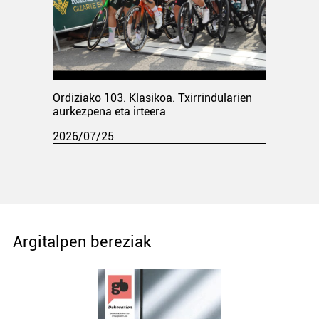
Ordiziako 103. Klasikoa. Txirrindularien
aurkezpena eta irteera
2026/07/25
Argitalpen bereziak