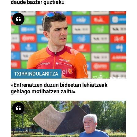
daude bazter guztiak»
TXIRRINDULARITZA
«Entrenatzen duzun bideetan lehiatzeak
gehiago motibatzen zaitu»