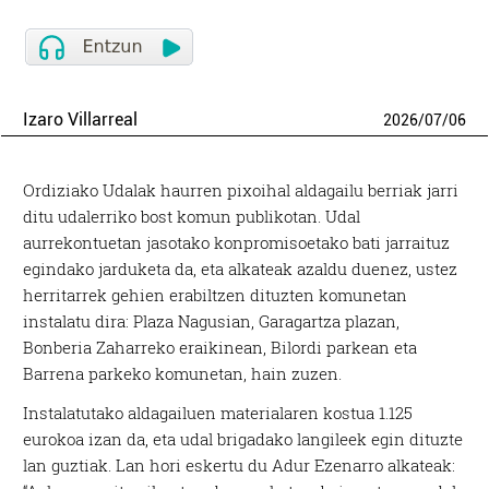
Izaro Villarreal
2026
/
07
/
06
Ordiziako Udalak haurren pixoihal aldagailu berriak jarri
ditu udalerriko bost komun publikotan. Udal
aurrekontuetan jasotako konpromisoetako bati jarraituz
egindako jarduketa da, eta alkateak azaldu duenez, ustez
herritarrek gehien erabiltzen dituzten komunetan
instalatu dira: Plaza Nagusian, Garagartza plazan,
Bonberia Zaharreko eraikinean, Bilordi parkean eta
Barrena parkeko komunetan, hain zuzen.
Instalatutako aldagailuen materialaren kostua 1.125
eurokoa izan da, eta udal brigadako langileek egin dituzte
lan guztiak. Lan hori eskertu du Adur Ezenarro alkateak: