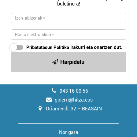
buletinera!
Pribatutasun Politika
irakurri eta onartzen dut.
Harpidetu
943 16 00 56
goierri@hitza.eus
Oriamendi, 32 – BEASAIN
Nor gara