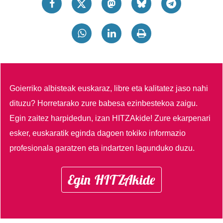
Goierriko albisteak euskaraz, libre eta kalitatez jaso nahi
dituzu?
Horretarako zure babesa ezinbestekoa zaigu.
Egin zaitez harpidedun, izan HITZAkide!
Zure ekarpenari
esker, euskaratik eginda dagoen tokiko informazio
profesionala garatzen eta indartzen lagunduko duzu.
Egin HITZAkide