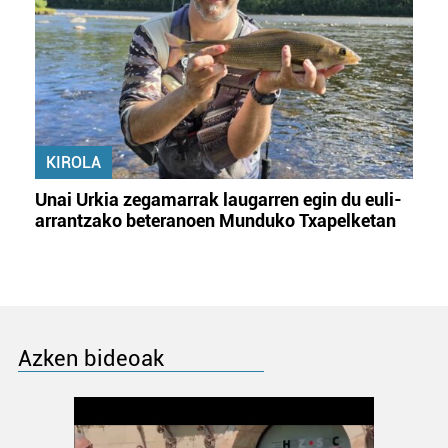
KIROLA
Unai Urkia zegamarrak laugarren egin du euli-
arrantzako beteranoen Munduko Txapelketan
Azken bideoak