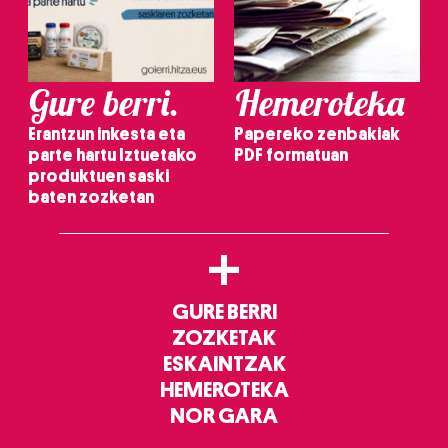
Gure berri.
Hemeroteka
Erantzun inkesta eta
Papereko zenbakiak
parte hartu Iztuetako
PDF formatuan
produktuen saski
baten zozketan
+
GURE BERRI
ZOZKETAK
ESKAINTZAK
HEMEROTEKA
NOR GARA