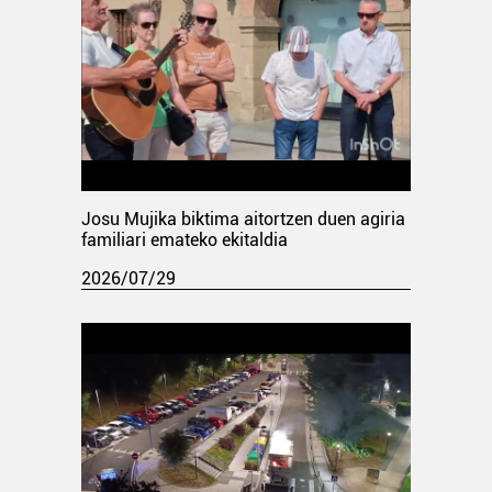
Josu Mujika biktima aitortzen duen agiria
familiari emateko ekitaldia
2026/07/29