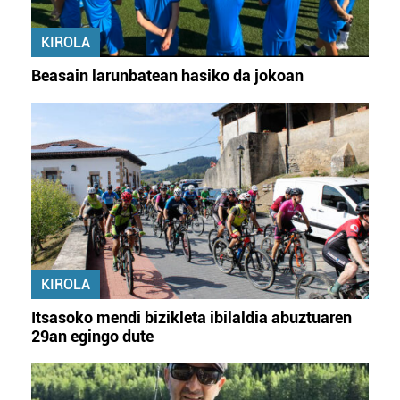
KIROLA
Beasain larunbatean hasiko da jokoan
KIROLA
Itsasoko mendi bizikleta ibilaldia abuztuaren
29an egingo dute