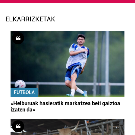
ELKARRIZKETAK
FUTBOLA
«Helburuak hasieratik markatzea beti gaiztoa
izaten da»