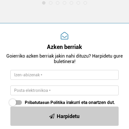
Azken berriak
Goierriko azken berriak jakin nahi dituzu? Harpidetu gure
buletinera!
Pribatutasun Politika
irakurri eta onartzen dut.
Harpidetu