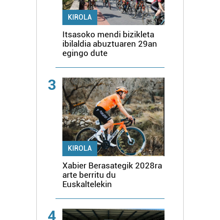
KIROLA
Itsasoko mendi bizikleta
ibilaldia abuztuaren 29an
egingo dute
3
KIROLA
Xabier Berasategik 2028ra
arte berritu du
Euskaltelekin
4