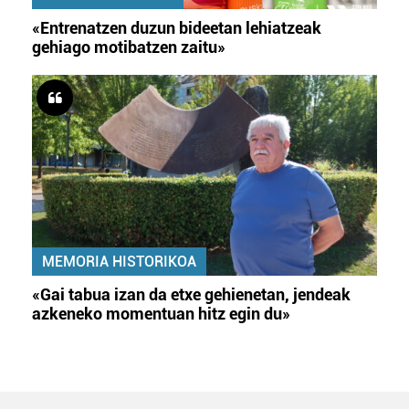
«Entrenatzen duzun bideetan lehiatzeak
gehiago motibatzen zaitu»
MEMORIA HISTORIKOA
«Gai tabua izan da etxe gehienetan, jendeak
azkeneko momentuan hitz egin du»