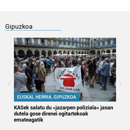
Gipuzkoa
EUSKAL HERRIA, GIPUZKOA
KASek salatu du «jazarpen poliziala» jasan
Pa
dutela gose direnei ogitartekoak
da
emateagatik
«s