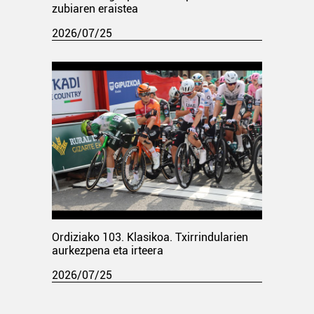
zubiaren eraistea
2026/07/25
Ordiziako 103. Klasikoa. Txirrindularien
aurkezpena eta irteera
2026/07/25