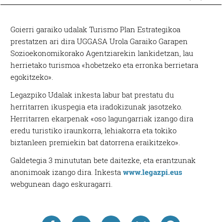
Goierri garaiko udalak Turismo Plan Estrategikoa
prestatzen ari dira UGGASA Urola Garaiko Garapen
Sozioekonomikorako Agentziarekin lankidetzan, lau
herrietako turismoa «hobetzeko eta erronka berrietara
egokitzeko».
Legazpiko Udalak inkesta labur bat prestatu du
herritarren ikuspegia eta iradokizunak jasotzeko.
Herritarren ekarpenak «oso lagungarriak izango dira
eredu turistiko iraunkorra, lehiakorra eta tokiko
biztanleen premiekin bat datorrena eraikitzeko».
Galdetegia 3 minututan bete daitezke, eta erantzunak
anonimoak izango dira. Inkesta
www.legazpi.eus
webgunean dago eskuragarri.