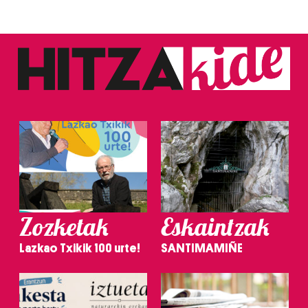
Zozketak
Eskaintzak
Lazkao Txikik 100 urte!
SANTIMAMIÑE