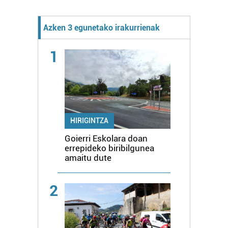
Azken 3 egunetako irakurrienak
1
HIRIGINTZA
Goierri Eskolara doan
errepideko biribilgunea
amaitu dute
2