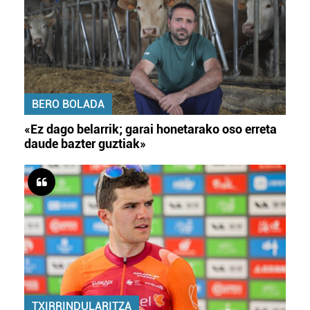
BERO BOLADA
«Ez dago belarrik; garai honetarako oso erreta
daude bazter guztiak»
TXIRRINDULARITZA