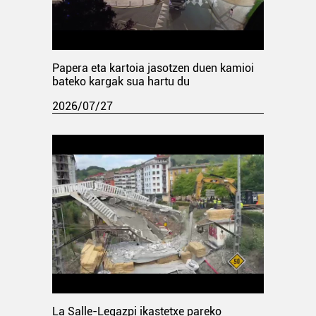
Papera eta kartoia jasotzen duen kamioi
bateko kargak sua hartu du
2026/07/27
La Salle-Legazpi ikastetxe pareko