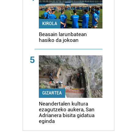
KIROLA
Beasain larunbatean
hasiko da jokoan
5
GIZARTEA
Neandertalen kultura
ezagutzeko aukera, San
Adrianera bisita gidatua
eginda