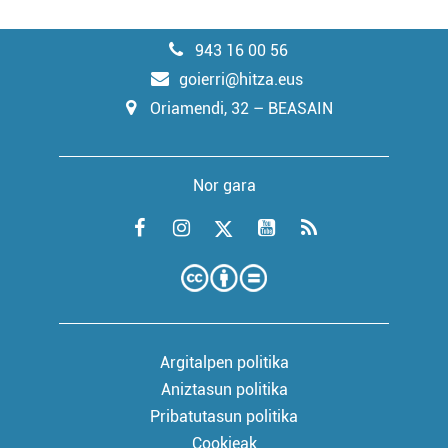
943 16 00 56
goierri@hitza.eus
Oriamendi, 32 – BEASAIN
Nor gara
Argitalpen politika
Aniztasun politika
Pribatutasun politika
Cookieak