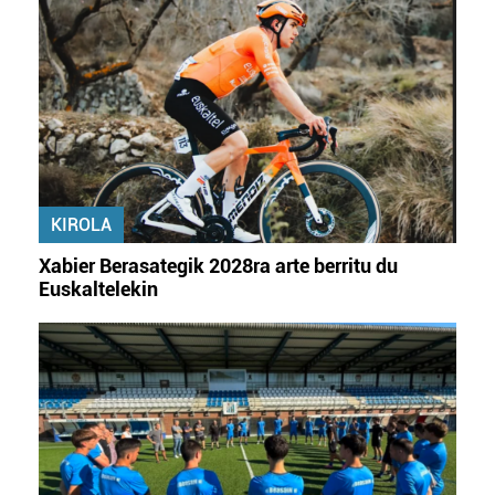
KIROLA
Xabier Berasategik 2028ra arte berritu du
Euskaltelekin