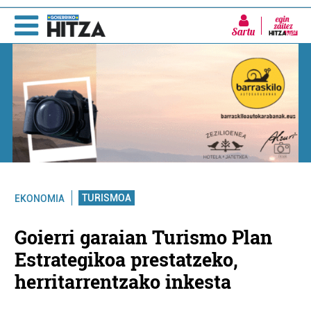
Sartu
TURISMOA
EKONOMIA
Goierri garaian Turismo Plan
Estrategikoa prestatzeko,
herritarrentzako inkesta