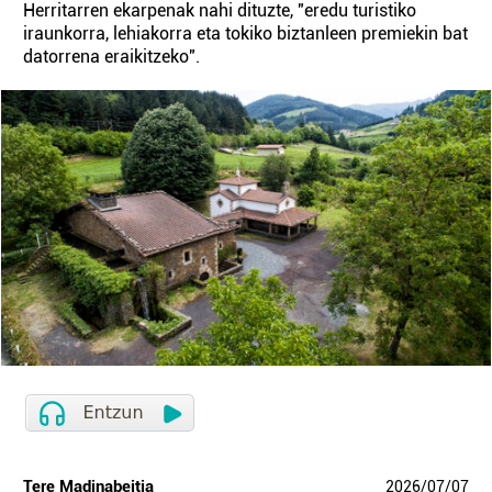
Herritarren ekarpenak nahi dituzte, "eredu turistiko
iraunkorra, lehiakorra eta tokiko biztanleen premiekin bat
datorrena eraikitzeko".
Tere Madinabeitia
2026
/
07
/
07