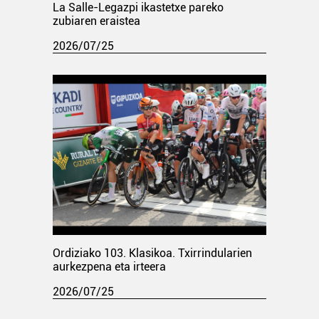
La Salle-Legazpi ikastetxe pareko
zubiaren eraistea
2026/07/25
Ordiziako 103. Klasikoa. Txirrindularien
aurkezpena eta irteera
2026/07/25