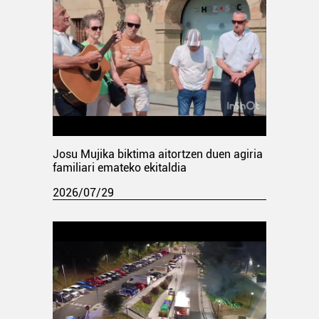
Josu Mujika biktima aitortzen duen agiria
familiari emateko ekitaldia
2026/07/29