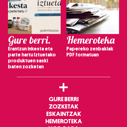
Gure berri.
Hemeroteka
Erantzun inkesta eta
Papereko zenbakiak
parte hartu Iztuetako
PDF formatuan
produktuen saski
baten zozketan
+
GURE BERRI
ZOZKETAK
ESKAINTZAK
HEMEROTEKA