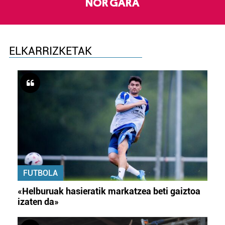
NOR GARA
ELKARRIZKETAK
FUTBOLA
«Helburuak hasieratik markatzea beti gaiztoa
izaten da»