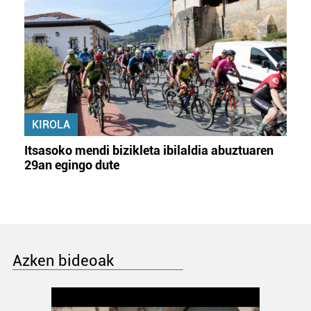
KIROLA
Itsasoko mendi bizikleta ibilaldia abuztuaren
29an egingo dute
Azken bideoak