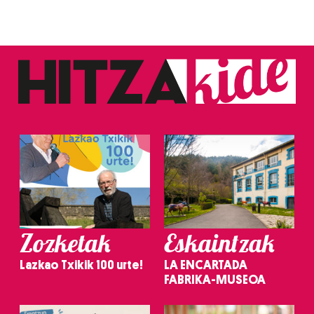
Zozketak
Eskaintzak
Lazkao Txikik 100 urte!
LA ENCARTADA
FABRIKA-MUSEOA