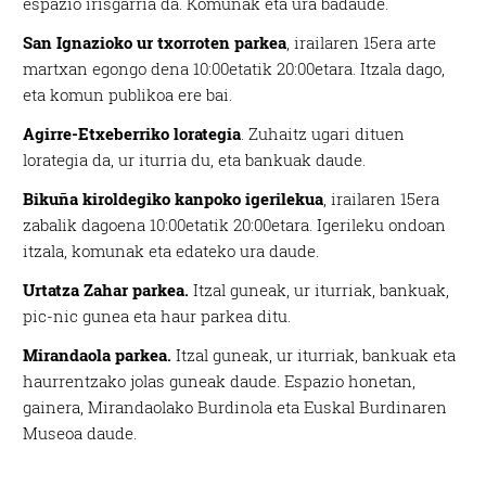
espazio irisgarria da. Komunak eta ura badaude.
San Ignazioko ur txorroten parkea
, irailaren 15era arte
martxan egongo dena 10:00etatik 20:00etara. Itzala dago,
eta komun publikoa ere bai.
Agirre-Etxeberriko lorategia
. Zuhaitz ugari dituen
lorategia da, ur iturria du, eta bankuak daude.
Bikuña kiroldegiko kanpoko igerilekua
, irailaren 15era
zabalik dagoena 10:00etatik 20:00etara. Igerileku ondoan
itzala, komunak eta edateko ura daude.
Urtatza Zahar parkea.
Itzal guneak, ur iturriak, bankuak,
pic-nic gunea eta haur parkea ditu.
Mirandaola parkea.
Itzal guneak, ur iturriak, bankuak eta
haurrentzako jolas guneak daude. Espazio honetan,
gainera, Mirandaolako Burdinola eta Euskal Burdinaren
Museoa daude.