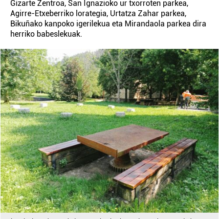
Gizarte Zentroa, San Ignazioko ur txorroten parkea,
Agirre-Etxeberriko lorategia, Urtatza Zahar parkea,
Bikuñako kanpoko igerilekua eta Mirandaola parkea dira
herriko babeslekuak.