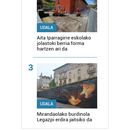
UDALA
Aita Iparragirre eskolako
jolastoki berria forma
hartzen ari da
3
UDALA
Mirandaolako burdinola
Legazpi erdira jaitsiko da