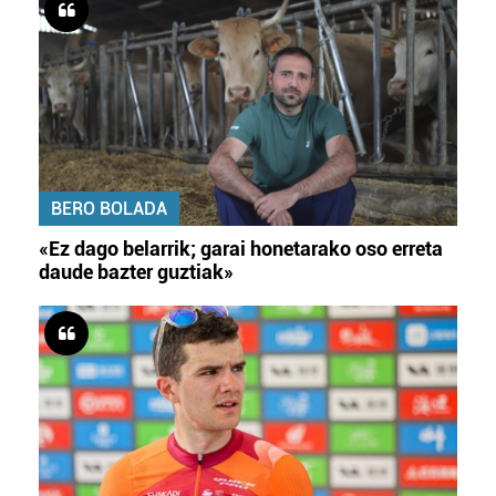
BERO BOLADA
«Ez dago belarrik; garai honetarako oso erreta
daude bazter guztiak»