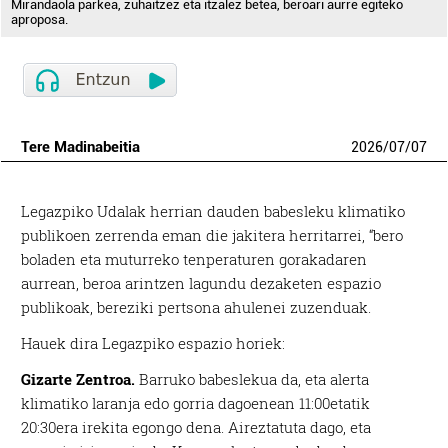
Mirandaola parkea, zuhaitzez eta itzalez betea, beroari aurre egiteko
aproposa.
Tere Madinabeitia
2026
/
07
/
07
Legazpiko Udalak herrian dauden babesleku klimatiko
publikoen zerrenda eman die jakitera herritarrei, “bero
boladen eta muturreko tenperaturen gorakadaren
aurrean, beroa arintzen lagundu dezaketen espazio
publikoak, bereziki pertsona ahulenei zuzenduak.
Hauek dira Legazpiko espazio horiek:
Gizarte Zentroa.
Barruko babeslekua da, eta alerta
klimatiko laranja edo gorria dagoenean 11:00etatik
20:30era irekita egongo dena. Aireztatuta dago, eta