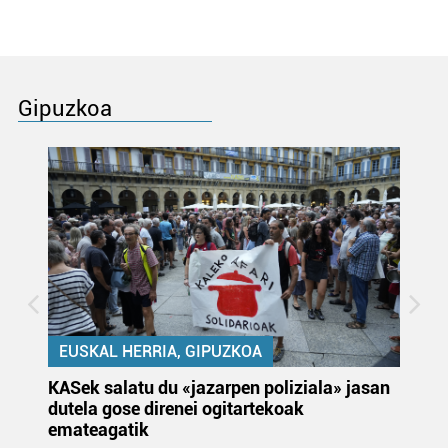
Gipuzkoa
EUSKAL HERRIA, GIPUZKOA
KASek salatu du «jazarpen poliziala» jasan
Pa
dutela gose direnei ogitartekoak
da
emateagatik
«s