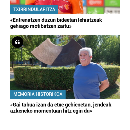
TXIRRINDULARITZA
«Entrenatzen duzun bideetan lehiatzeak
gehiago motibatzen zaitu»
MEMORIA HISTORIKOA
«Gai tabua izan da etxe gehienetan, jendeak
azkeneko momentuan hitz egin du»