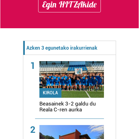
Egin HITZAkide
Azken 3 egunetako irakurrienak
1
KIROLA
Beasainek 3-2 galdu du
Reala C-ren aurka
2