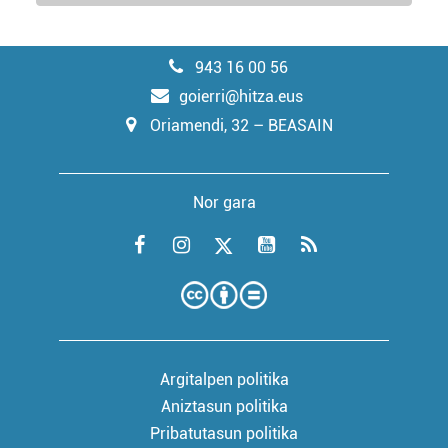
943 16 00 56
goierri@hitza.eus
Oriamendi, 32 – BEASAIN
Nor gara
Argitalpen politika
Aniztasun politika
Pribatutasun politika