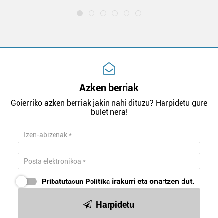
Azken berriak
Goierriko azken berriak jakin nahi dituzu? Harpidetu gure
buletinera!
Pribatutasun Politika
irakurri eta onartzen dut.
Harpidetu