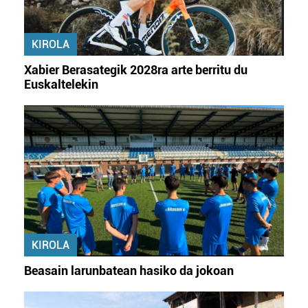
KIROLA
Xabier Berasategik 2028ra arte berritu du
Euskaltelekin
KIROLA
Beasain larunbatean hasiko da jokoan