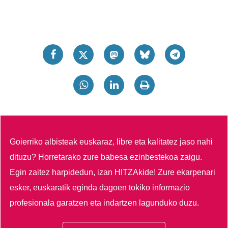
Goierriko albisteak euskaraz, libre eta kalitatez jaso nahi
dituzu?
Horretarako zure babesa ezinbestekoa zaigu.
Egin zaitez harpidedun, izan HITZAkide!
Zure ekarpenari
esker, euskaratik eginda dagoen tokiko informazio
profesionala garatzen eta indartzen lagunduko duzu.