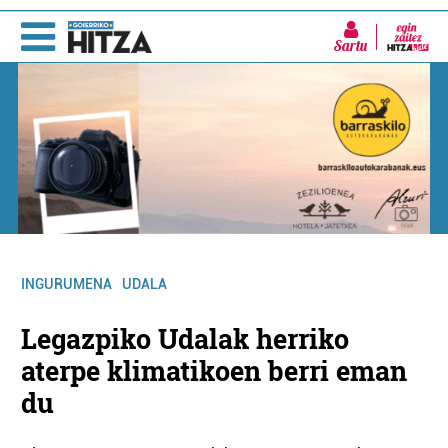
Sartu
INGURUMENA
UDALA
Legazpiko Udalak herriko
aterpe klimatikoen berri eman
du