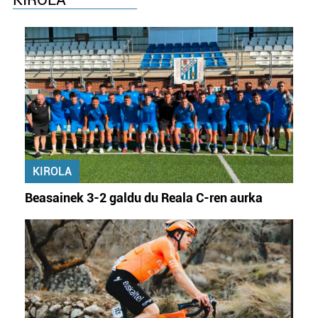
KIROLA
Beasainek 3-2 galdu du Reala C-ren aurka