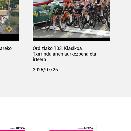
pareko
Ordiziako 103. Klasikoa.
Txirrindularien aurkezpena eta
irteera
2026/07/25