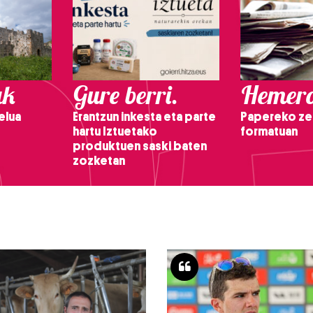
ak
Gure berri.
Hemero
elua
Erantzun inkesta eta parte
Papereko ze
hartu Iztuetako
formatuan
produktuen saski baten
zozketan