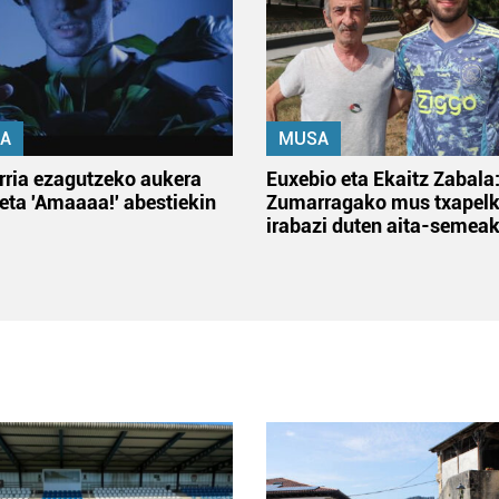
A
MUSA
rria ezagutzeko aukera
Euxebio eta Ekaitz Zabala
 eta 'Amaaaa!' abestiekin
Zumarragako mus txapelk
irabazi duten aita-semea