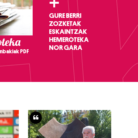
+
GURE BERRI
ZOZKETAK
ESKAINTZAK
teka
HEMEROTEKA
NOR GARA
nbakiak PDF