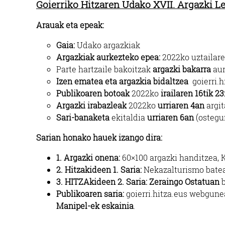
Goierriko Hitzaren Udako XVII. Argazki L
Arauak eta epeak:
Gaia:
Udako argazkiak
Argazkiak aurkezteko epea:
2022ko uztailaren
Parte hartzaile bakoitzak
argazki bakarra
aur
Izen ematea eta argazkia bidaltzea
goierri.h
Publikoaren botoak
2022ko
irailaren 16tik 23
Argazki irabazleak
2022ko
urriaren 4an
argit
Sari-banaketa
ekitaldia
urriaren 6an
(ostegun
Sarian honako hauek izango dira:
1. Argazki onena:
60×100 argazki handitzea, 
2. Hitzakideen 1. Saria:
Nekazalturismo batean
3. HITZAkideen 2. Saria:
Zeraingo Ostatuan
b
Publikoaren saria:
goierri.hitza.eus
webgunean
Manipel-ek eskainia
.