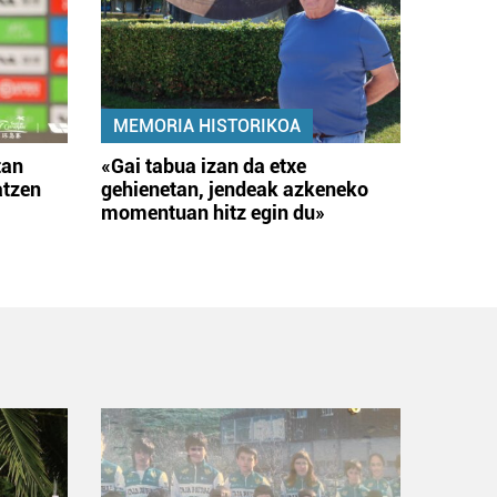
MEMORIA HISTORIKOA
tan
«Gai tabua izan da etxe
atzen
gehienetan, jendeak azkeneko
momentuan hitz egin du»