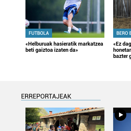
FUTBOLA
BERO 
«Helburuak hasieratik markatzea
«Ez dag
beti gaiztoa izaten da»
honetar
bazter 
ERREPORTAJEAK