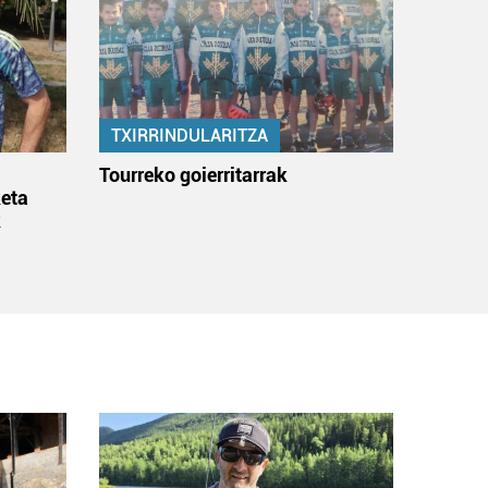
TXIRRINDULARITZA
:
Tourreko goierritarrak
eta
k