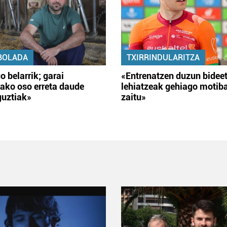
BOLADA
TXIRRINDULARITZA
o belarrik; garai
«Entrenatzen duzun bidee
ako oso erreta daude
lehiatzeak gehiago motib
guztiak»
zaitu»