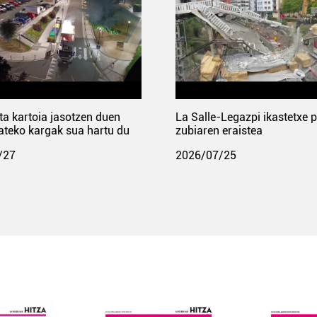
ta kartoia jasotzen duen
La Salle-Legazpi ikastetxe 
ateko kargak sua hartu du
zubiaren eraistea
/27
2026/07/25