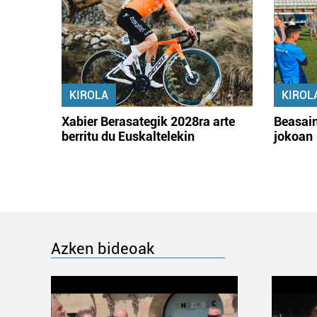
KIROLA
KIROL
Xabier Berasategik 2028ra arte
Beasain
berritu du Euskaltelekin
jokoan
Azken bideoak