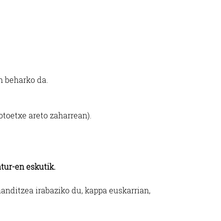
n beharko da.
otoetxe areto zaharrean).
tur-en eskutik.
anditzea irabaziko du, kappa euskarrian,