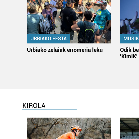
URBIAKO FESTA
MUSIK
Urbiako zelaiak erromeria leku
Odik be
'KimiK'
KIROLA