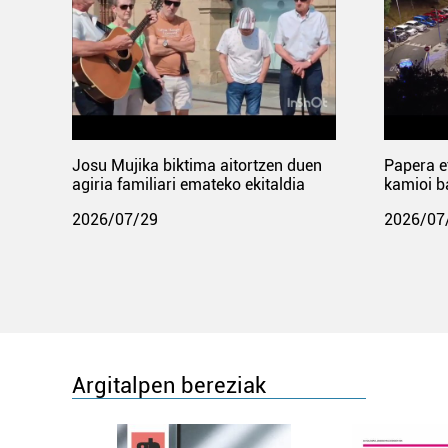
Josu Mujika biktima aitortzen duen
Papera e
agiria familiari emateko ekitaldia
kamioi b
2026/07/29
2026/07
Argitalpen bereziak