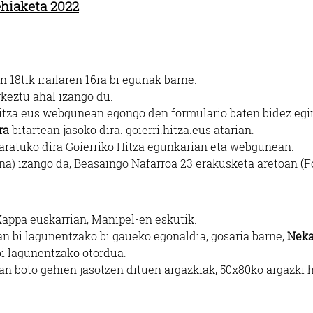
ehiaketa 2022
 18tik irailaren 16ra bi egunak barne.
keztu ahal izango du.
itza.eus
webgunean egongo den formulario baten bidez egi
ra
bitartean jasoko dira.
goierri.hitza.eus
atarian.
aratuko dira Goierriko Hitza egunkarian eta webgunean.
a) izango da, Beasaingo Nafarroa 23 erakusketa aretoan (F
Kappa euskarrian, Manipel-en eskutik.
 bi lagunentzako bi gaueko egonaldia, gosaria barne,
Neka
i lagunentzako otordua.
 boto gehien jasotzen dituen argazkiak, 50x80ko argazki h