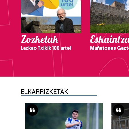
Zozketak
Eskaintz
Lazkao Txikik 100 urte!
Muñatones Gazt
ELKARRIZKETAK