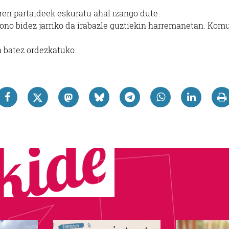
iren partaideek eskuratu ahal izango dute.
no bidez jarriko da irabazle guztiekin harremanetan. Komun
a batez ordezkatuko.