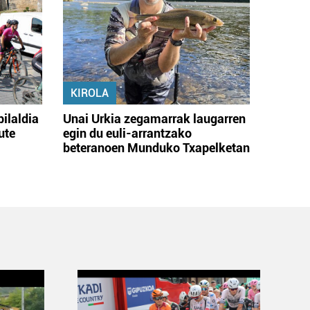
KIROLA
bilaldia
Unai Urkia zegamarrak laugarren
ute
egin du euli-arrantzako
beteranoen Munduko Txapelketan