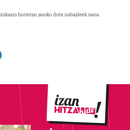
ikazio horretan jasoko dute irabazleek saria