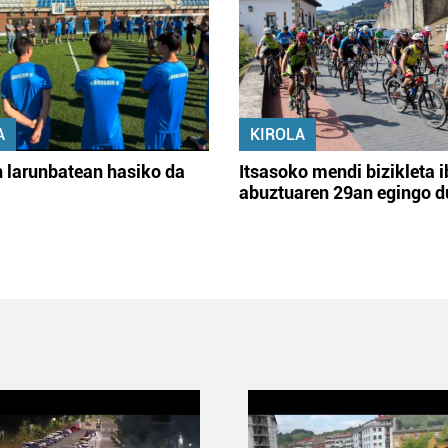
A
KIROLA
 larunbatean hasiko da
Itsasoko mendi bizikleta i
abuztuaren 29an egingo d