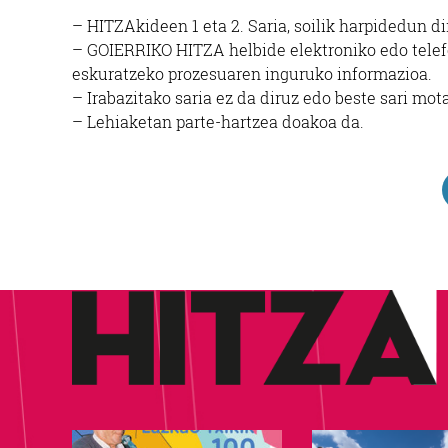
– HITZAkideen 1 eta 2. Saria, soilik harpidedun d
– GOIERRIKO HITZA helbide elektroniko edo telefo
eskuratzeko prozesuaren inguruko informazioa.
– Irabazitako saria ez da diruz edo beste sari mot
– Lehiaketan parte-hartzea doakoa da.