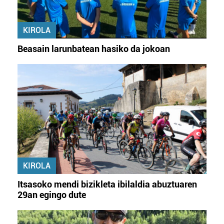
KIROLA
Beasain larunbatean hasiko da jokoan
KIROLA
Itsasoko mendi bizikleta ibilaldia abuztuaren
29an egingo dute