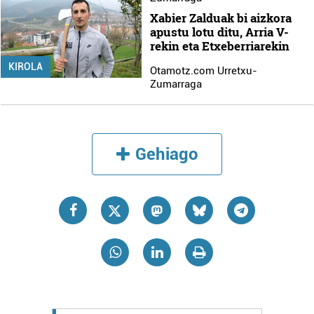
Xabier Zalduak bi aizkora
apustu lotu ditu, Arria V-
rekin eta Etxeberriarekin
KIROLA
Otamotz.com Urretxu-
Zumarraga
Gehiago