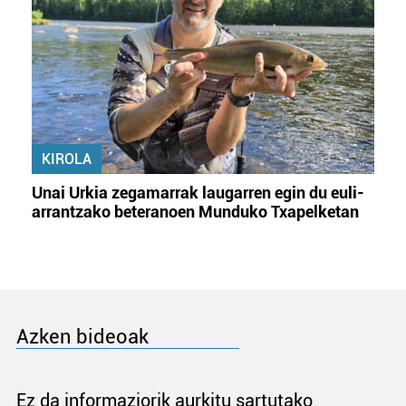
KIROLA
Unai Urkia zegamarrak laugarren egin du euli-
arrantzako beteranoen Munduko Txapelketan
Azken bideoak
Ez da informaziorik aurkitu sartutako