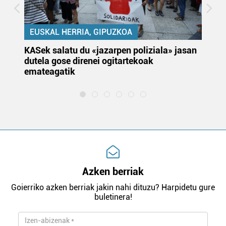
EUSKAL HERRIA, GIPUZKOA
KASek salatu du «jazarpen poliziala» jasan
Pa
dutela gose direnei ogitartekoak
da
emateagatik
«s
Azken berriak
Goierriko azken berriak jakin nahi dituzu? Harpidetu gure
buletinera!