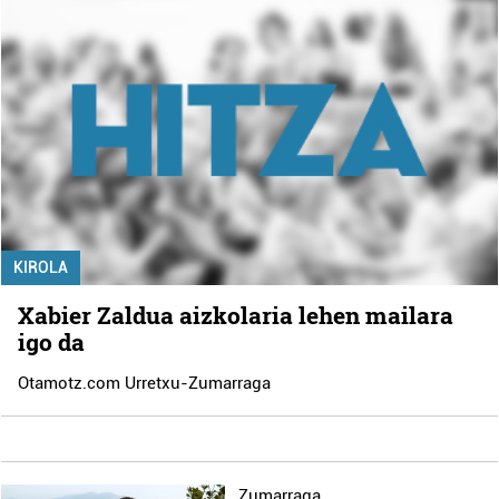
KIROLA
Xabier Zaldua aizkolaria lehen mailara
igo da
Otamotz.com Urretxu-Zumarraga
Zumarraga