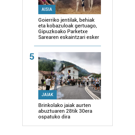
AISIA
Goierriko jentilak, behiak
eta kobazuloak gertuago,
Gipuzkoako Parketxe
Sarearen eskaintzari esker
5
JAIAK
Brinkolako jaiak aurten
abuztuaren 28tik 30era
ospatuko dira