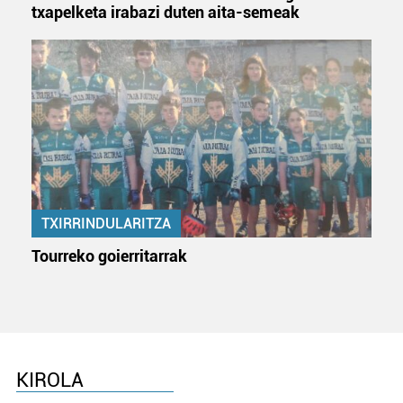
txapelketa irabazi duten aita-semeak
TXIRRINDULARITZA
Tourreko goierritarrak
KIROLA