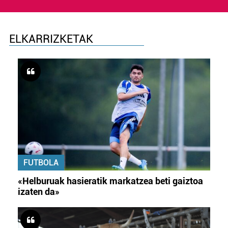
ELKARRIZKETAK
FUTBOLA
«Helburuak hasieratik markatzea beti gaiztoa
izaten da»