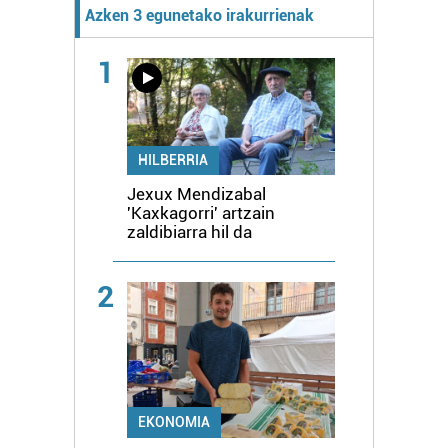
Azken 3 egunetako irakurrienak
1
HILBERRIA
Jexux Mendizabal
'Kaxkagorri' artzain
zaldibiarra hil da
2
EKONOMIA