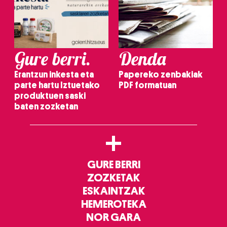
Gure berri.
Denda
Erantzun inkesta eta
Papereko zenbakiak
parte hartu Iztuetako
PDF formatuan
produktuen saski
baten zozketan
+
GURE BERRI
ZOZKETAK
ESKAINTZAK
HEMEROTEKA
NOR GARA