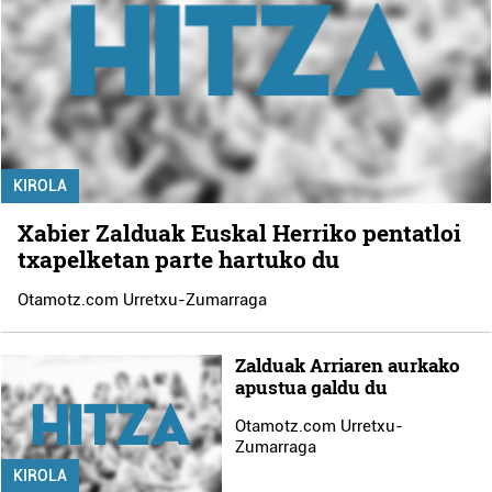
KIROLA
Xabier Zalduak Euskal Herriko pentatloi
txapelketan parte hartuko du
Otamotz.com Urretxu-Zumarraga
Zalduak Arriaren aurkako
apustua galdu du
Otamotz.com Urretxu-
Zumarraga
KIROLA