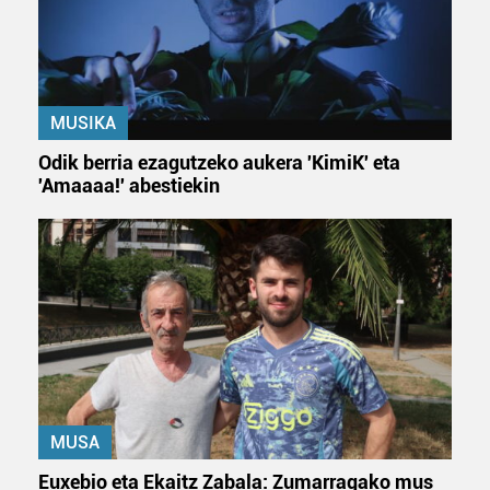
MUSIKA
Odik berria ezagutzeko aukera 'KimiK' eta
'Amaaaa!' abestiekin
MUSA
Euxebio eta Ekaitz Zabala: Zumarragako mus