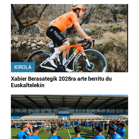
KIROLA
Xabier Berasategik 2028ra arte berritu du
Euskaltelekin