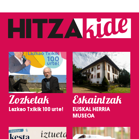
Zozketak
Eskaintzak
Lazkao Txikik 100 urte!
EUSKAL HERRIA
MUSEOA