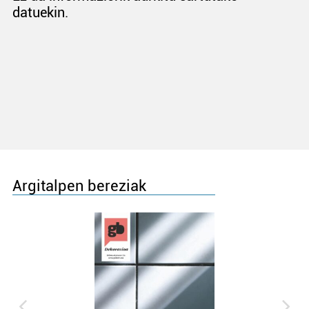
datuekin.
Argitalpen bereziak