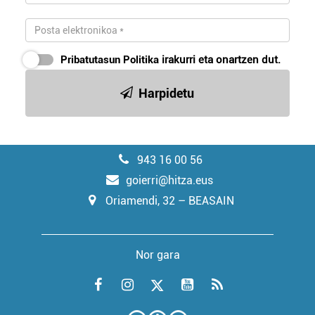
Pribatutasun Politika
irakurri eta onartzen dut.
Harpidetu
943 16 00 56
goierri@hitza.eus
Oriamendi, 32 – BEASAIN
Nor gara