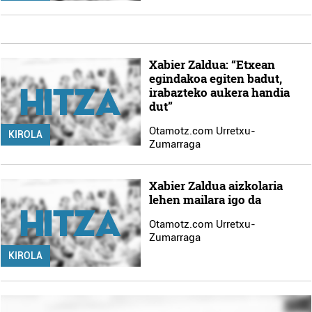
Xabier Zaldua: “Etxean
egindakoa egiten badut,
irabazteko aukera handia
dut”
Otamotz.com Urretxu-
KIROLA
Zumarraga
Xabier Zaldua aizkolaria
lehen mailara igo da
Otamotz.com Urretxu-
Zumarraga
KIROLA