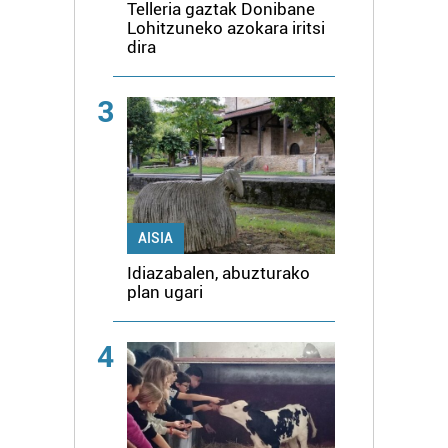
Telleria gaztak Donibane
Lohitzuneko azokara iritsi
dira
3
AISIA
Idiazabalen, abuzturako
plan ugari
4