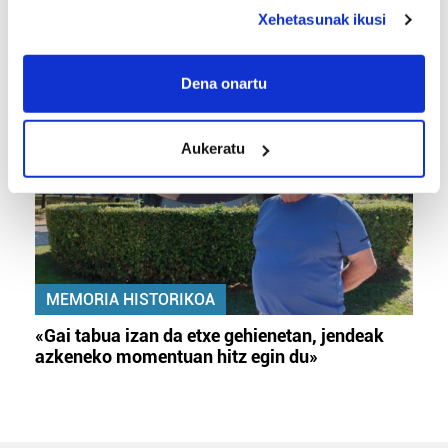
deklaraziotik edo Privacy triggerean klikatuz.
TXIRRINDULARITZA
Xehetasunak ikusi
«Entrenatzen duzun bideetan lehiatzeak
If you allow, we would also like to:
gehiago motibatzen zaitu»
Collect information about your geographical
Dena onartu
location which can be accurate to within several
meters
Aukeratu
Identify your device by actively scanning it for
specific characteristics (fingerprinting)
Find out more about how your personal data is processed
and set your preferences in the
details section
.
Guk eta gure bazkideek zure datu pertsonalak
MEMORIA HISTORIKOA
prozesatzen ditugu, zure IP zenbakia, besteak beste,
teknologia erabiliz, cookieak adibidez, iragarki eta eduki
«Gai tabua izan da etxe gehienetan, jendeak
pertsonalizatuak eskaintzeko, iragarkiak eta edukia
azkeneko momentuan hitz egin du»
neurtzeko, jendeari buruzko informazioa biltzeko eta
produktuak garatzeko. Zure datuak nork eta zertarako
erabiltzen dituen hauta dezakezu.