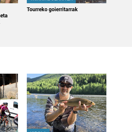
:
Tourreko goierritarrak
eta
k