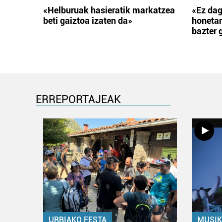
«Helburuak hasieratik markatzea
«Ez dag
beti gaiztoa izaten da»
honetar
bazter 
ERREPORTAJEAK
URBIAKO FESTA
MUSIK