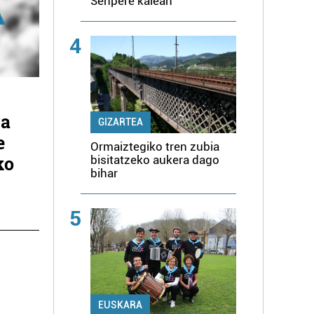
Senpere kalean
4
ra
GIZARTEA
e
Ormaiztegiko tren zubia
ko
bisitatzeko aukera dago
bihar
5
EUSKARA