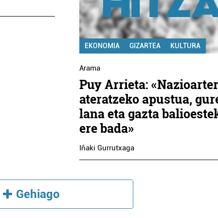
EKONOMIA
GIZARTEA
KULTURA
Arama
Puy Arrieta: «Nazioarte
ateratzeko apustua, gur
lana eta gazta balioeste
ere bada»
Iñaki Gurrutxaga
Gehiago