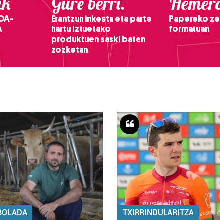
ak
Gure berri.
Hemero
OA-
Erantzun inkesta eta parte
Papereko ze
A
hartu Iztuetako
formatuan
produktuen saski baten
zozketan
BOLADA
TXIRRINDULARITZA