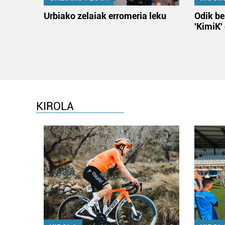
Urbiako zelaiak erromeria leku
Odik be
'KimiK'
KIROLA