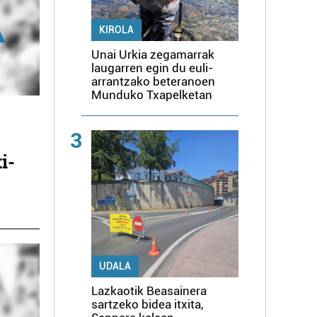
KIROLA
Unai Urkia zegamarrak
laugarren egin du euli-
arrantzako beteranoen
Munduko Txapelketan
3
i-
UDALA
Lazkaotik Beasainera
sartzeko bidea itxita,