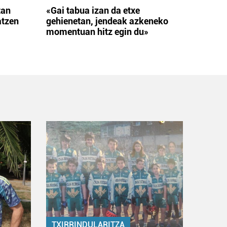
tan
«Gai tabua izan da etxe
atzen
gehienetan, jendeak azkeneko
momentuan hitz egin du»
TXIRRINDULARITZA