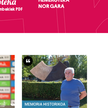
teka
NOR GARA
nbakiak PDF
MEMORIA HISTORIKOA