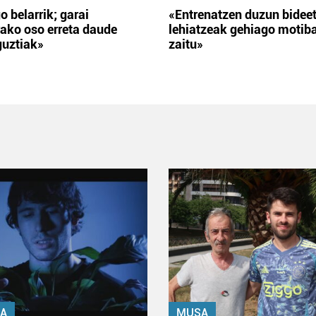
o belarrik; garai
«Entrenatzen duzun bidee
ako oso erreta daude
lehiatzeak gehiago motib
guztiak»
zaitu»
A
MUSA