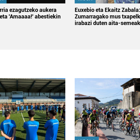
rria ezagutzeko aukera
Euxebio eta Ekaitz Zabala
 eta 'Amaaaa!' abestiekin
Zumarragako mus txapelk
irabazi duten aita-semea