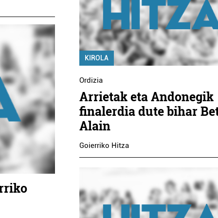
KIROLA
Ordizia
Arrietak eta Andonegik
finalerdia dute bihar Bet
Alain
Goierriko Hitza
rriko