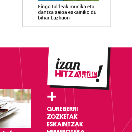
Eingo taldeak musika eta
dantza saioa eskainiko du
bihar Lazkaon
+
GURE BERRI
ZOZKETAK
ESKAINTZAK
HEMEROTEKA