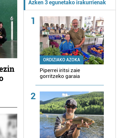
Azken 3 egunetako irakurrienak
1
ORDIZIAKO AZOKA
ezin
Piperrei iritsi zaie
o
gorritzeko garaia
2