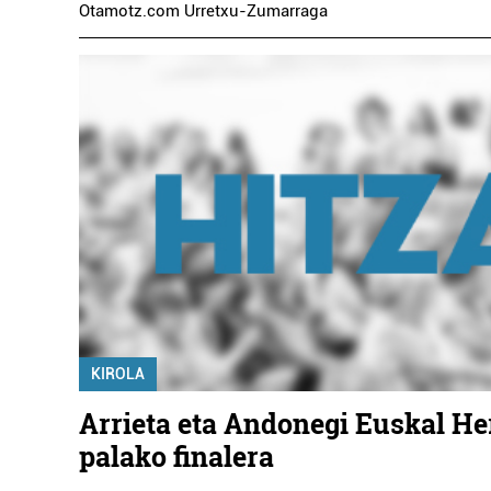
Otamotz.com Urretxu-Zumarraga
KIROLA
Arrieta eta Andonegi Euskal He
palako finalera