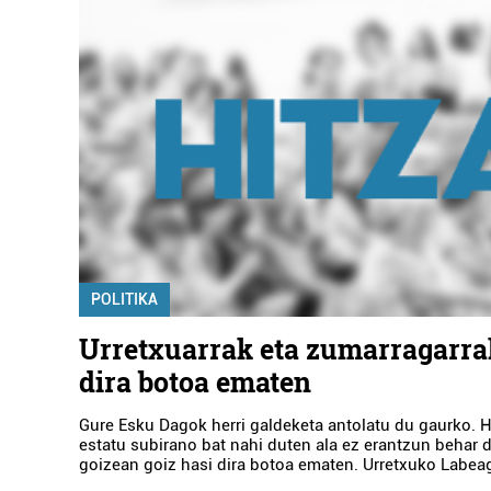
POLITIKA
Urretxuarrak eta zumarragarra
dira botoa ematen
Gure Esku Dagok herri galdeketa antolatu du gaurko. He
estatu subirano bat nahi duten ala ez erantzun behar d
goizean goiz hasi dira botoa ematen. Urretxuko Labea