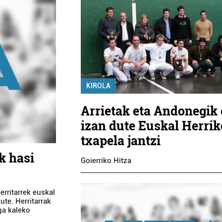
KIROLA
Arrietak eta Andonegik 
izan dute Euskal Herrik
txapela jantzi
k hasi
Goierriko Hitza
rritarrek euskal
ute. Herritarrak
ga kaleko