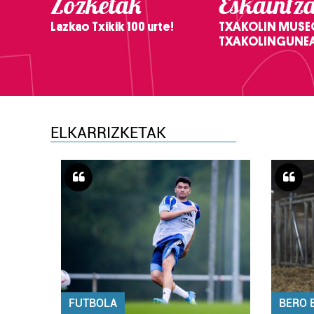
Zozketak
Eskaintz
Lazkao Txikik 100 urte!
TXAKOLIN MUSE
TXAKOLINGUNE
ELKARRIZKETAK
FUTBOLA
BERO 