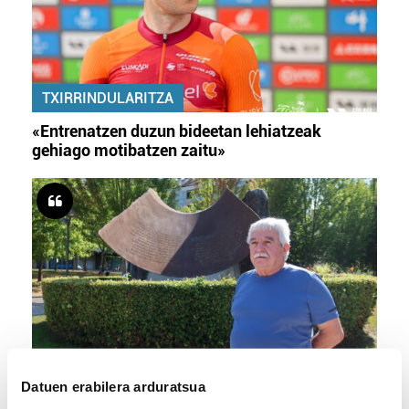
TXIRRINDULARITZA
«Entrenatzen duzun bideetan lehiatzeak
gehiago motibatzen zaitu»
MEMORIA HISTORIKOA
Datuen erabilera arduratsua
«Gai tabua izan da etxe gehienetan, jendeak