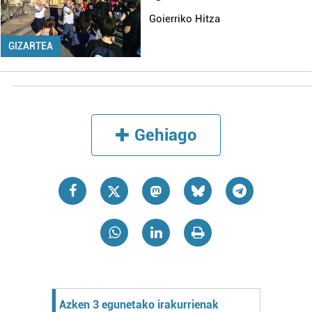
Goierriko Hitza
GIZARTEA
Gehiago
Azken 3 egunetako irakurrienak