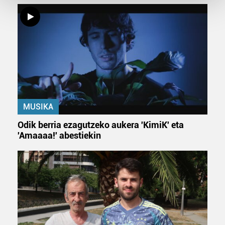
Guk eta gure bazkideek zure datu pertsonalak
prozesatzen ditugu, zure IP zenbakia, besteak beste,
teknologia erabiliz, cookieak adibidez, iragarki eta eduki
pertsonalizatuak eskaintzeko, iragarkiak eta edukia
neurtzeko, jendeari buruzko informazioa biltzeko eta
produktuak garatzeko. Zure datuak nork eta zertarako
erabiltzen dituen hauta dezakezu.
MUSIKA
Bazkide batzuek ez dizute baimenik eskatzen, eta beren
Odik berria ezagutzeko aukera 'KimiK' eta
interes komertzial legitimoetan babesten dira. Ikusi gure
'Amaaaa!' abestiekin
bazkideen zerrenda, beren ustez zein helburutarako
duten interes legitimoa eta horren aurka nola egin
dezakezun ikusteko.
Lortu zure datu pertsonalak prozesatzeko moduari
buruzko informazio gehiago eta ezarri zure lehentasunak
datuen atalean. Edozein unetan alda edo ken dezakezu