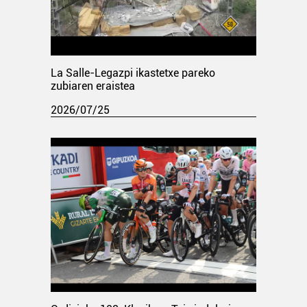
La Salle-Legazpi ikastetxe pareko
zubiaren eraistea
2026/07/25