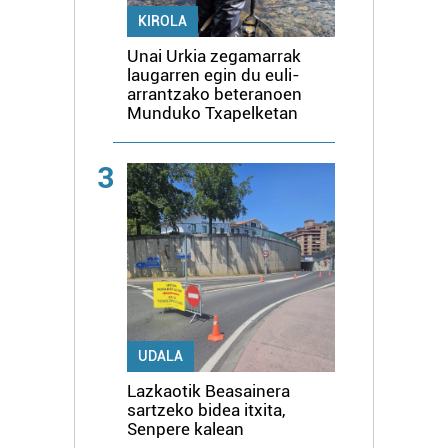
KIROLA
Unai Urkia zegamarrak
laugarren egin du euli-
arrantzako beteranoen
Munduko Txapelketan
3
UDALA
Lazkaotik Beasainera
sartzeko bidea itxita,
Senpere kalean