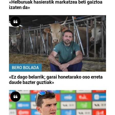
«Helburuak hasieratik markatzea beti gaiztoa
izaten da»
BERO BOLADA
«Ez dago belarrik; garai honetarako oso erreta
daude bazter guztiak»