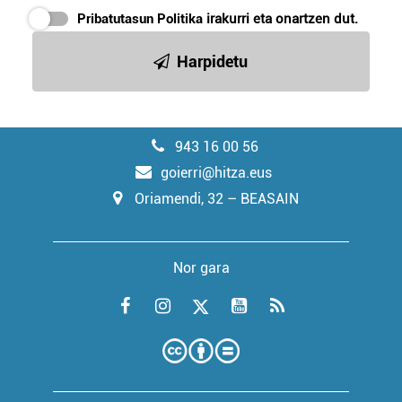
Pribatutasun Politika
irakurri eta onartzen dut.
Harpidetu
943 16 00 56
goierri@hitza.eus
Oriamendi, 32 – BEASAIN
Nor gara