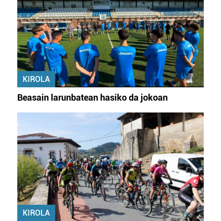
KIROLA
Beasain larunbatean hasiko da jokoan
KIROLA