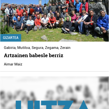
GIZARTEA
Gabiria
,
Mutiloa
,
Segura
,
Zegama
,
Zerain
Artzainen babesle berriz
Aimar Maiz