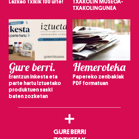
Lazkao Txikik 100 urte!
TXAKOLIN MUSEOA-
TXAKOLINGUNEA
Gure berri.
Hemeroteka
Erantzun inkesta eta
Papereko zenbakiak
parte hartu Iztuetako
PDF formatuan
produktuen saski
baten zozketan
+
GURE BERRI