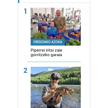
1
ORDIZIAKO AZOKA
Piperrei iritsi zaie
gorritzeko garaia
2