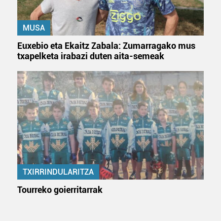
zure baimena Cookieen adierazpenean.
Webgune honek cookie propioak eta hirugarrenen cookie-
MUSA
fitxategiak erabiltzen ditu. Zure esperientzia eta
Euxebio eta Ekaitz Zabala: Zumarragako mus
zerbitzuak hobetzeko asmoz, cookie teknologiaz
txapelketa irabazi duten aita-semeak
baliatzen gara. Ohar hau onartuz gero, teknologia hori
erabiltzeko baimen esplizitua ematen diguzu.
Gehiago
irakurri
TXIRRINDULARITZA
Tourreko goierritarrak