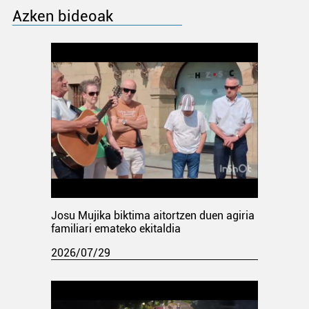
Azken bideoak
Josu Mujika biktima aitortzen duen agiria
familiari emateko ekitaldia
2026/07/29