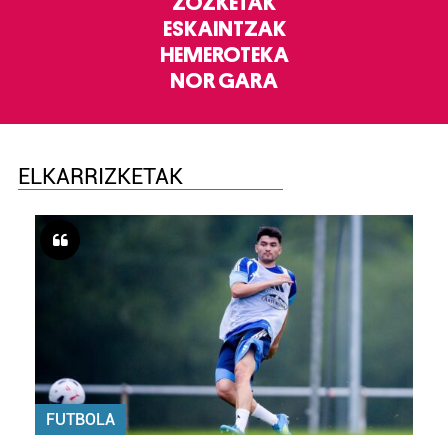
ZOZKETAK
ESKAINTZAK
HEMEROTEKA
NOR GARA
ELKARRIZKETAK
FUTBOLA