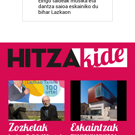
Eingo taldeak musika eta
dantza saioa eskainiko du
bihar Lazkaon
Zozketak
Eskaintzak