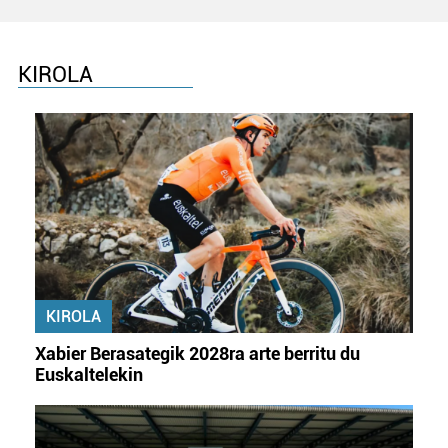
KIROLA
KIROLA
Xabier Berasategik 2028ra arte berritu du
Euskaltelekin