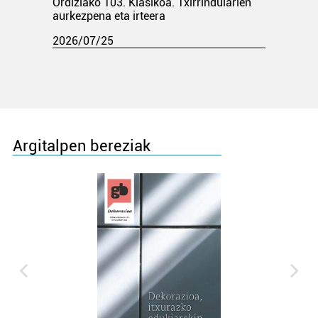
Ordiziako 103. Klasikoa. Txirrindularien
aurkezpena eta irteera
2026/07/25
Argitalpen bereziak