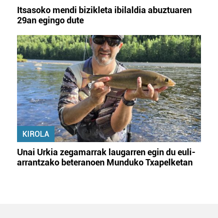
Itsasoko mendi bizikleta ibilaldia abuztuaren
29an egingo dute
KIROLA
Unai Urkia zegamarrak laugarren egin du euli-
arrantzako beteranoen Munduko Txapelketan