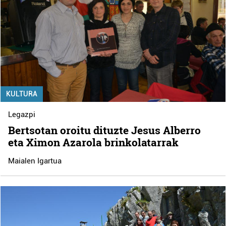
KULTURA
Legazpi
Bertsotan oroitu dituzte Jesus Alberro
eta Ximon Azarola brinkolatarrak
Maialen Igartua