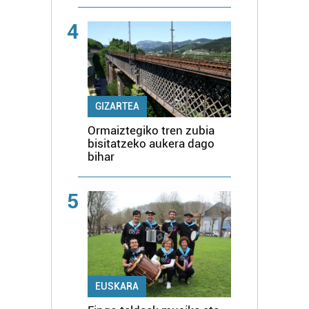
4
GIZARTEA
Ormaiztegiko tren zubia
bisitatzeko aukera dago
bihar
5
EUSKARA