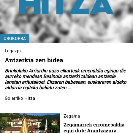
OROKORRA
Legazpi
Antzerkia zen bidea
Brinkolako Arriurdin auzo elkarteak omenaldia egingo die
aurreko mendean Beainola antzerki taldean antzezle
lanetan aritutakoei. Elizaren babesean, euskararen aldeko
aldarria egiteko baliatu zuten
...
Goierriko Hitza
Zegama
Zegamarrek erromesaldia
egin dute Arantzazura