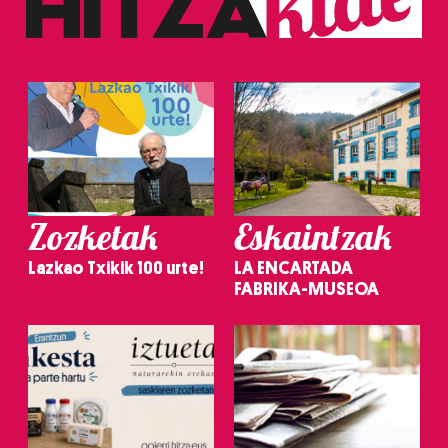
Zozketak
Eskaintzak
Lazkao Txikik 100 urte!
LA ENCARTADA
FABRIKA-MUSEOA