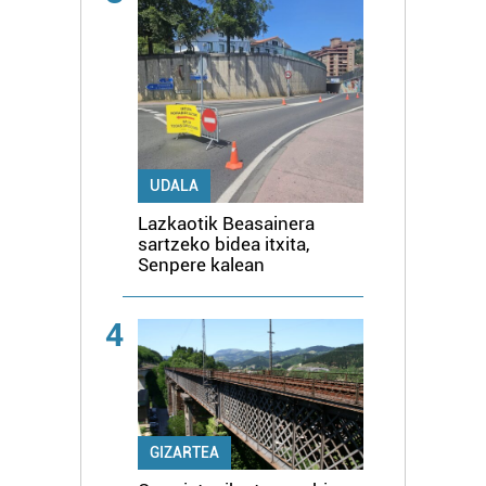
UDALA
Lazkaotik Beasainera
sartzeko bidea itxita,
Senpere kalean
4
GIZARTEA