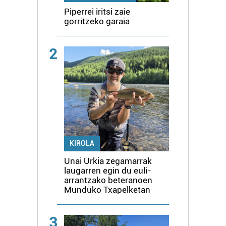
Piperrei iritsi zaie
gorritzeko garaia
2
KIROLA
Unai Urkia zegamarrak
laugarren egin du euli-
arrantzako beteranoen
Munduko Txapelketan
3