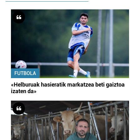
FUTBOLA
«Helburuak hasieratik markatzea beti gaiztoa
izaten da»