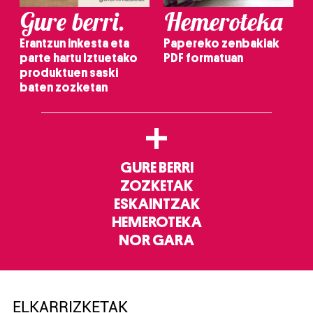
Gure berri.
Hemeroteka
Erantzun inkesta eta
Papereko zenbakiak
parte hartu Iztuetako
PDF formatuan
produktuen saski
baten zozketan
+
GURE BERRI
ZOZKETAK
ESKAINTZAK
HEMEROTEKA
NOR GARA
ELKARRIZKETAK