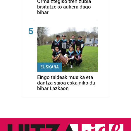
Ormaiztegiko tren zubia
bisitatzeko aukera dago
bihar
5
EUSKARA
Eingo taldeak musika eta
dantza saioa eskainiko du
bihar Lazkaon