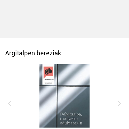
Argitalpen bereziak