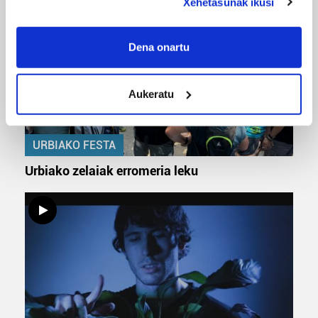
Xehetasunak ikusi
If you allow, we would also like to:
Collect information about your geographical
Dena onartu
location which can be accurate to within several
meters
Aukeratu
Identify your device by actively scanning it for
specific characteristics (fingerprinting)
Find out more about how your personal data is processed
URBIAKO FESTA
and set your preferences in the
details section
.
Urbiako zelaiak erromeria leku
Guk eta gure bazkideek zure datu pertsonalak
prozesatzen ditugu, zure IP zenbakia, besteak beste,
teknologia erabiliz, cookieak adibidez, iragarki eta eduki
pertsonalizatuak eskaintzeko, iragarkiak eta edukia
neurtzeko, jendeari buruzko informazioa biltzeko eta
produktuak garatzeko. Zure datuak nork eta zertarako
erabiltzen dituen hauta dezakezu.