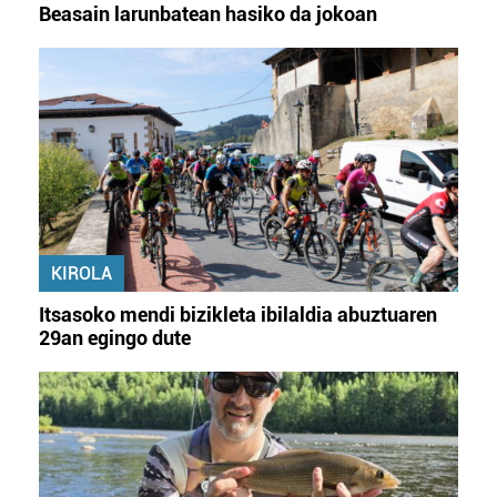
Beasain larunbatean hasiko da jokoan
KIROLA
Itsasoko mendi bizikleta ibilaldia abuztuaren
29an egingo dute