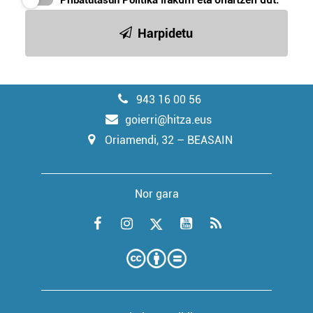
Harpidetu
943 16 00 56
goierri@hitza.eus
Oriamendi, 32 – BEASAIN
Nor gara