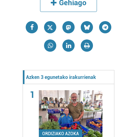
Gehiago
Azken 3 egunetako irakurrienak
1
ORDIZIAKO AZOKA