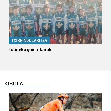
TXIRRINDULARITZA
Tourreko goierritarrak
KIROLA