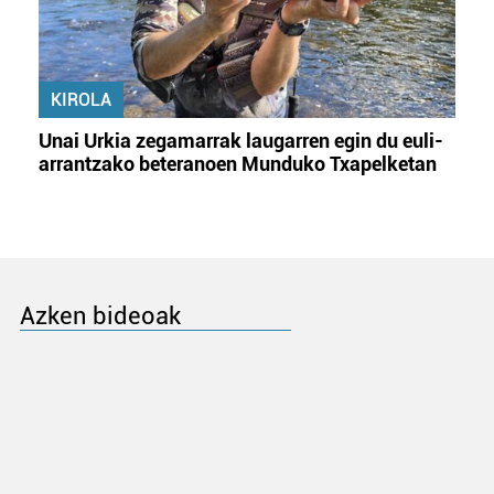
KIROLA
Unai Urkia zegamarrak laugarren egin du euli-
arrantzako beteranoen Munduko Txapelketan
Azken bideoak