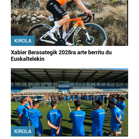
KIROLA
Xabier Berasategik 2028ra arte berritu du
Euskaltelekin
KIROLA