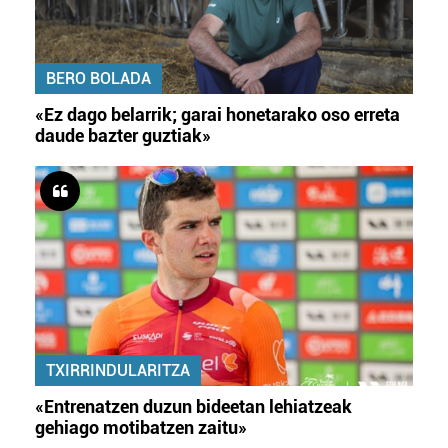
BERO BOLADA
«Ez dago belarrik; garai honetarako oso erreta
daude bazter guztiak»
TXIRRINDULARITZA
«Entrenatzen duzun bideetan lehiatzeak
gehiago motibatzen zaitu»