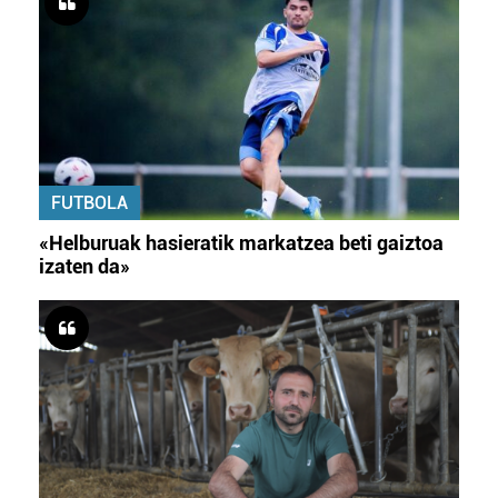
FUTBOLA
«Helburuak hasieratik markatzea beti gaiztoa
izaten da»