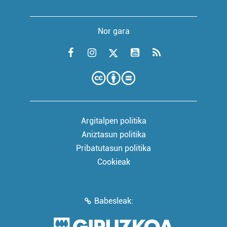
Nor gara
Argitalpen politika
Aniztasun politika
Pribatutasun politika
Cookieak
Babesleak: