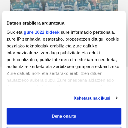
Datuen erabilera arduratsua
TXIRRINDULARITZA
Guk eta
gure 1022 kideek
sure informacio pertsonala,
zure IP zenbakia, esaterako, prozesatzen ditugu, cookie
Tourreko goierritarrak
bezalako teknologiak erabiliz eta zure gailuko
informazioak azitzen dugu publizitate eta eduki
pertsonalizatua, publizitatearen eta edukiaren neurketa,
audientzia-ikerketa eta zerbitzuen garapena eskaintzeko.
Zure datuak nork eta zertarako erabiltzen dituen
hautatzeko aukera duzu. Zure onespena aldatzen edo
KIROLA
deuseztatzen ahal duzu edozein momentutan, Cookie
deklaraziotik edo Privacy triggerean klikatuz.
Xehetasunak ikusi
If you allow, we would also like to:
Collect information about your geographical
Dena onartu
location which can be accurate to within several