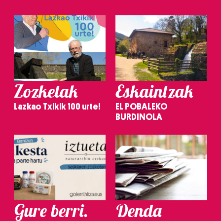
Zozketak
Eskaintzak
Lazkao Txikik 100 urte!
EL POBALEKO
BURDINOLA
Gure berri.
Denda