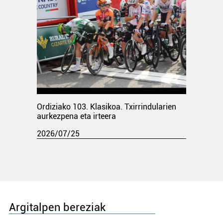
Ordiziako 103. Klasikoa. Txirrindularien
aurkezpena eta irteera
2026/07/25
Argitalpen bereziak