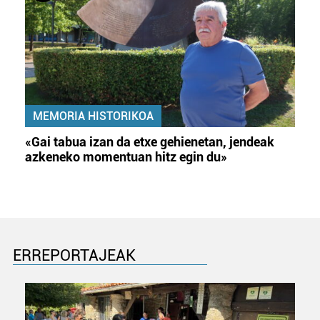
MEMORIA HISTORIKOA
«Gai tabua izan da etxe gehienetan, jendeak
azkeneko momentuan hitz egin du»
ERREPORTAJEAK