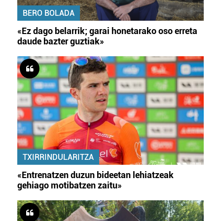
BERO BOLADA
«Ez dago belarrik; garai honetarako oso erreta
daude bazter guztiak»
TXIRRINDULARITZA
«Entrenatzen duzun bideetan lehiatzeak
gehiago motibatzen zaitu»