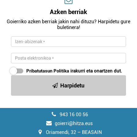
Azken berriak
Goierriko azken berriak jakin nahi dituzu? Harpidetu gure
buletinera!
Pribatutasun Politika
irakurri eta onartzen dut.
Harpidetu
943 16 00 56
goierri@hitza.eus
Oriamendi, 32 – BEASAIN