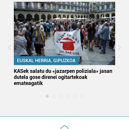
EUSKAL HERRIA, GIPUZKOA
KASek salatu du «jazarpen poliziala» jasan
Pa
dutela gose direnei ogitartekoak
da
emateagatik
«s