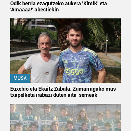
Odik berria ezagutzeko aukera 'KimiK' eta
'Amaaaa!' abestiekin
MUSA
Euxebio eta Ekaitz Zabala: Zumarragako mus
txapelketa irabazi duten aita-semeak