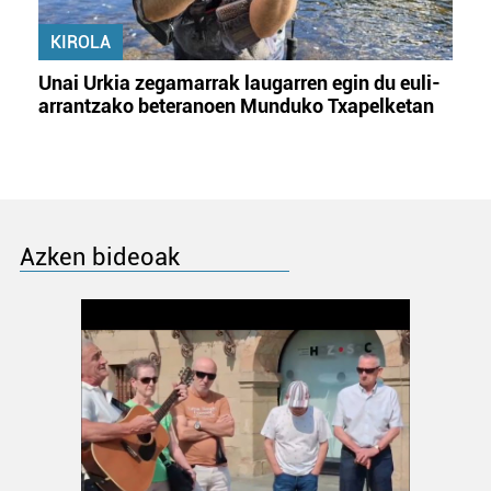
KIROLA
Unai Urkia zegamarrak laugarren egin du euli-
arrantzako beteranoen Munduko Txapelketan
Azken bideoak