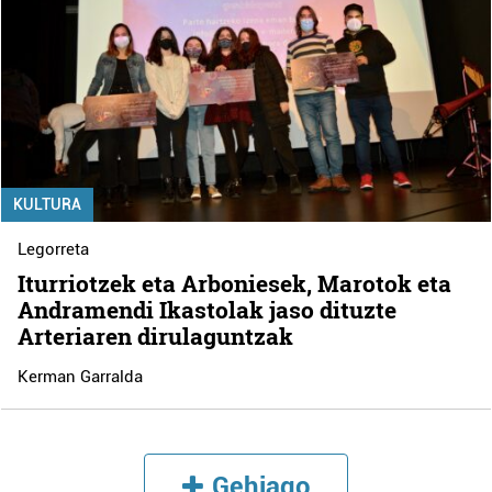
KULTURA
Legorreta
Iturriotzek eta Arboniesek, Marotok eta
Andramendi Ikastolak jaso dituzte
Arteriaren dirulaguntzak
Kerman Garralda
Gehiago