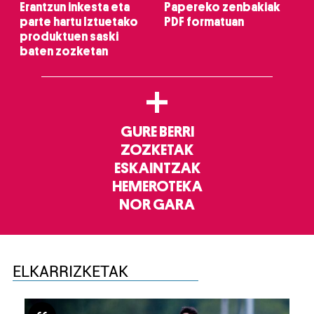
Erantzun inkesta eta
Papereko zenbakiak
parte hartu Iztuetako
PDF formatuan
produktuen saski
baten zozketan
+
GURE BERRI
ZOZKETAK
ESKAINTZAK
HEMEROTEKA
NOR GARA
ELKARRIZKETAK