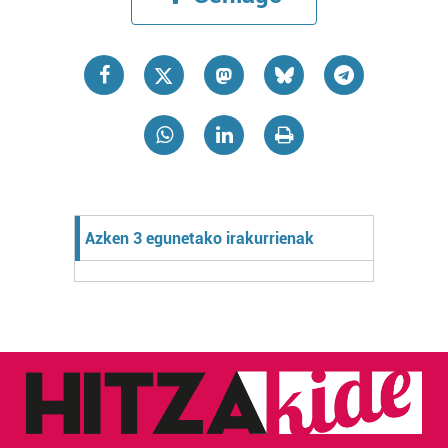
Azken 3 egunetako irakurrienak