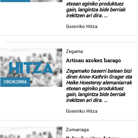
etxean eginiko produktuez
gain, langintza bide berriak
irekitzen ari dira.
...
Goierriko Hitza
Zegama
Artisau azokez harago
Zegamako baserri batean bizi
diren Anne-Kathrin Grager eta
OROKORRA
Heike Hoesterey alemaniarrak
etxean eginiko produktuez
gain, langintza bide berriak
irekitzen ari dira.
...
Goierriko Hitza
Zumarraga