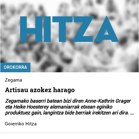
OROKORRA
Zegama
Artisau azokez harago
Zegamako baserri batean bizi diren Anne-Kathrin Grager
eta Heike Hoesterey alemaniarrak etxean eginiko
produktuez gain, langintza bide berriak irekitzen ari dira.
...
Goierriko Hitza