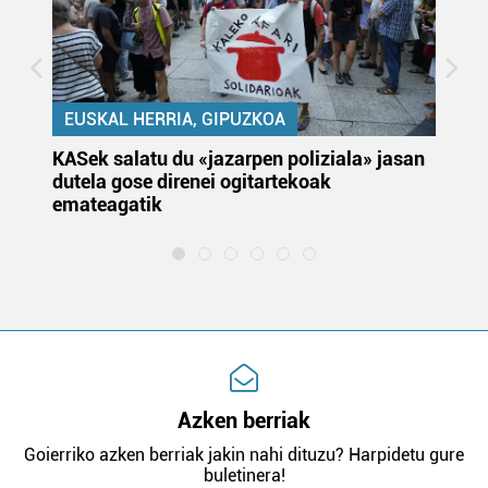
EUSKAL HERRIA, GIPUZKOA
KASek salatu du «jazarpen poliziala» jasan
Pa
dutela gose direnei ogitartekoak
da
emateagatik
«s
Azken berriak
Goierriko azken berriak jakin nahi dituzu? Harpidetu gure
buletinera!