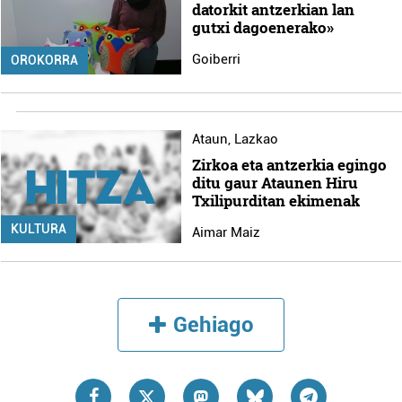
datorkit antzerkian lan
gutxi dagoenerako»
Goiberri
OROKORRA
Ataun
,
Lazkao
Zirkoa eta antzerkia egingo
ditu gaur Ataunen Hiru
Txilipurditan ekimenak
KULTURA
Aimar Maiz
Gehiago