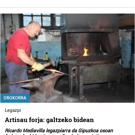
OROKORRA
Legazpi
Artisau forja: galtzeko bidean
Ricardo Mediavilla legazpiarra da Gipuzkoa osoan