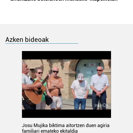
Azken bideoak
Josu Mujika biktima aitortzen duen agiria
familiari emateko ekitaldia