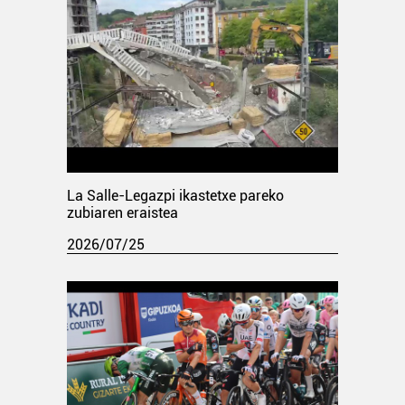
La Salle-Legazpi ikastetxe pareko
zubiaren eraistea
2026/07/25