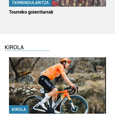
TXIRRINDULARITZA
Tourreko goierritarrak
KIROLA
KIROLA