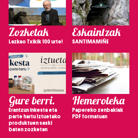
Zozketak
Eskaintzak
Lazkao Txikik 100 urte!
SANTIMAMIÑE
Gure berri.
Hemeroteka
Erantzun inkesta eta
Papereko zenbakiak
parte hartu Iztuetako
PDF formatuan
produktuen saski
baten zozketan