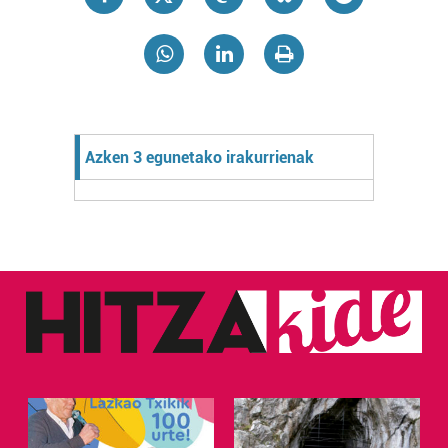
Azken 3 egunetako irakurrienak