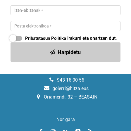
Pribatutasun Politika
irakurri eta onartzen dut.
Harpidetu
943 16 00 56
goierri@hitza.eus
Oriamendi, 32 – BEASAIN
Nor gara