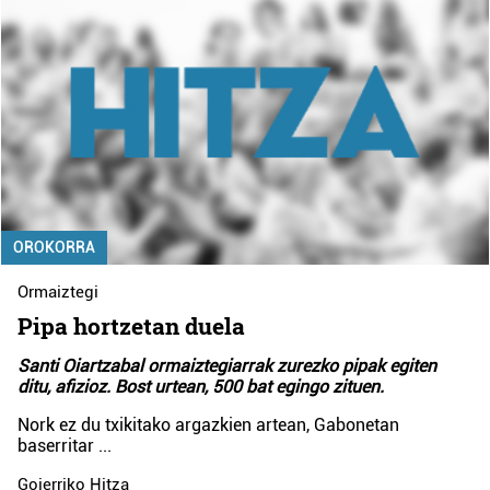
OROKORRA
Ormaiztegi
Pipa hortzetan duela
Santi Oiartzabal ormaiztegiarrak zurezko pipak egiten
ditu, afizioz. Bost urtean, 500 bat egingo zituen.
Nork ez du txikitako argazkien artean, Gabonetan
baserritar
...
Goierriko Hitza