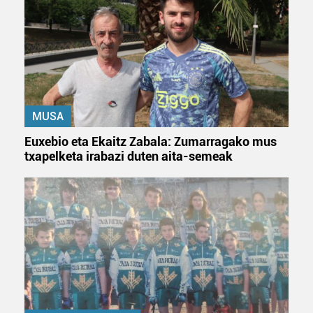
MUSA
Euxebio eta Ekaitz Zabala: Zumarragako mus
txapelketa irabazi duten aita-semeak