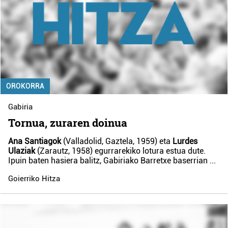
OROKORRA
Gabiria
Tornua, zuraren doinua
Ana Santiagok
(Valladolid, Gaztela, 1959) eta
Lurdes
Ulaziak
(Zarautz, 1958) egurrarekiko lotura estua dute.
Ipuin baten hasiera balitz, Gabiriako Barretxe baserrian
...
Goierriko Hitza