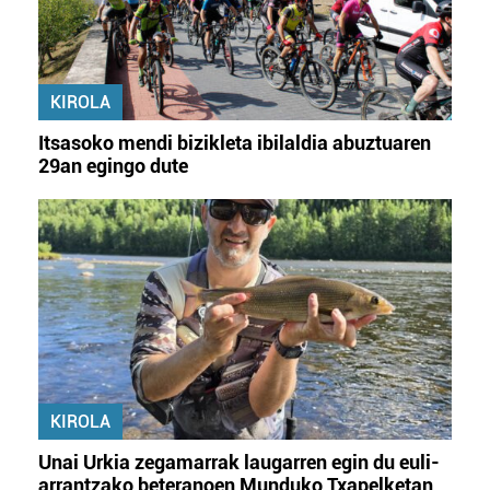
KIROLA
Itsasoko mendi bizikleta ibilaldia abuztuaren
29an egingo dute
KIROLA
Unai Urkia zegamarrak laugarren egin du euli-
arrantzako beteranoen Munduko Txapelketan