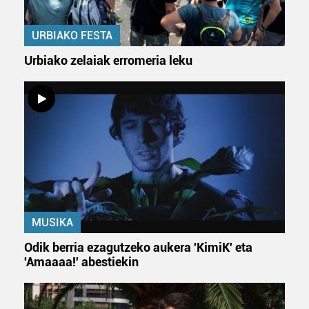
irakurri
URBIAKO FESTA
Urbiako zelaiak erromeria leku
MUSIKA
Odik berria ezagutzeko aukera 'KimiK' eta
'Amaaaa!' abestiekin