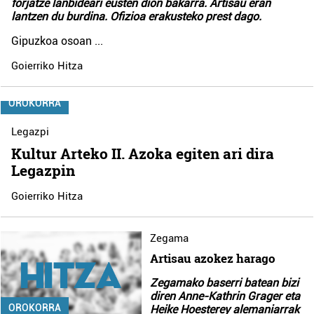
forjatze lanbideari eusten dion bakarra. Artisau eran
lantzen du burdina. Ofizioa erakusteko prest dago.
Gipuzkoa osoan
...
Goierriko Hitza
OROKORRA
Legazpi
Kultur Arteko II. Azoka egiten ari dira
Legazpin
Goierriko Hitza
Zegama
Artisau azokez harago
Zegamako baserri batean bizi
diren Anne-Kathrin Grager eta
OROKORRA
Heike Hoesterey alemaniarrak