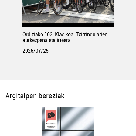
Ordiziako 103. Klasikoa. Txirrindularien
aurkezpena eta irteera
2026/07/25
Argitalpen bereziak