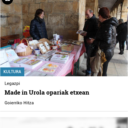
KULTURA
Legazpi
Made in Urola opariak etxean
Goierriko Hitza