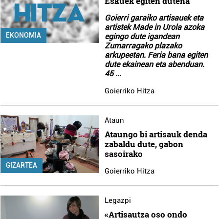
Eskuek egiten dutena
Goierri garaiko artisauek eta
artistek Made in Urola azoka
EKONOMIA
egingo dute igandean
Zumarragako plazako
arkupeetan. Feria bana egiten
dute ekainean eta abenduan.
45
...
Goierriko Hitza
Ataun
Ataungo bi artisauk denda
zabaldu dute, gabon
sasoirako
GIZARTEA
Goierriko Hitza
Legazpi
«Artisautza oso ondo