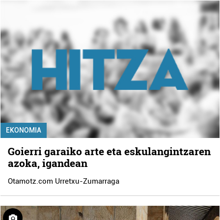
EKONOMIA
Goierri garaiko arte eta eskulangintzaren
azoka, igandean
Otamotz.com Urretxu-Zumarraga