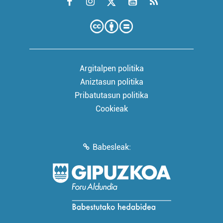
Argitalpen politika
Aniztasun politika
Pribatutasun politika
Cookieak
Babesleak: