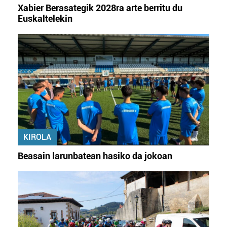
Xabier Berasategik 2028ra arte berritu du
Euskaltelekin
KIROLA
Beasain larunbatean hasiko da jokoan