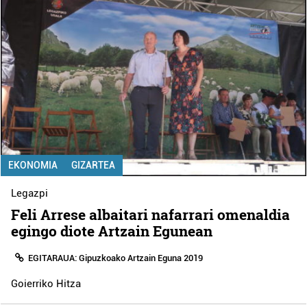
EKONOMIA
GIZARTEA
Legazpi
Feli Arrese albaitari nafarrari omenaldia
egingo diote Artzain Egunean
EGITARAUA: Gipuzkoako Artzain Eguna 2019
Goierriko Hitza