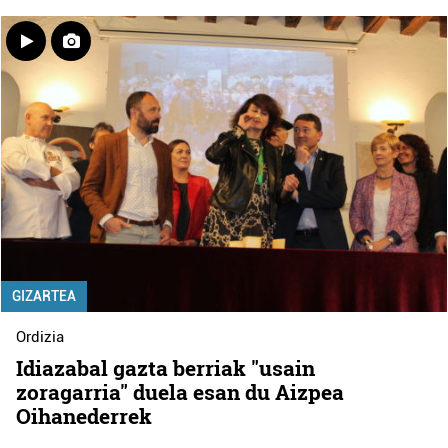
GIZARTEA
Ordizia
Idiazabal gazta berriak "usain
zoragarria" duela esan du Aizpea
Oihanederrek