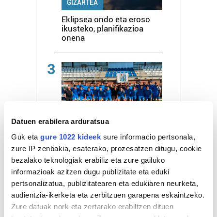
GIZARTEA
Eklipsea ondo eta eroso
ikusteko, planifikazioa
onena
3
KIROLA
Datuen erabilera arduratsua
Beasainek 3-2 galdu du
Reala C-ren aurka
Guk eta
gure 1022 kideek
sure informacio pertsonala,
zure IP zenbakia, esaterako, prozesatzen ditugu, cookie
bezalako teknologiak erabiliz eta zure gailuko
4
informazioak azitzen dugu publizitate eta eduki
pertsonalizatua, publizitatearen eta edukiaren neurketa,
audientzia-ikerketa eta zerbitzuen garapena eskaintzeko.
Zure datuak nork eta zertarako erabiltzen dituen