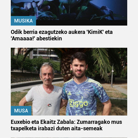
MUSIKA
Odik berria ezagutzeko aukera 'KimiK' eta
'Amaaaa!' abestiekin
MUSA
Euxebio eta Ekaitz Zabala: Zumarragako mus
txapelketa irabazi duten aita-semeak