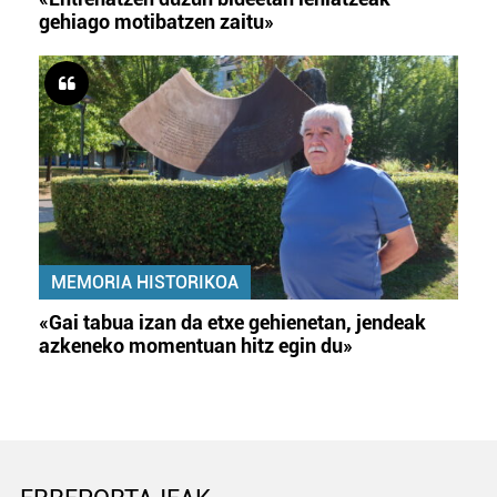
gehiago motibatzen zaitu»
MEMORIA HISTORIKOA
«Gai tabua izan da etxe gehienetan, jendeak
azkeneko momentuan hitz egin du»