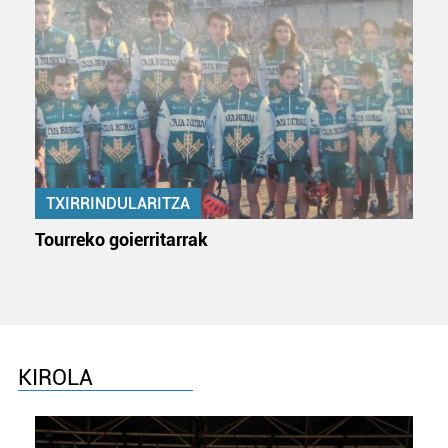
TXIRRINDULARITZA
Tourreko goierritarrak
KIROLA