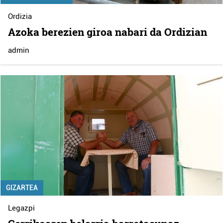
Ordizia
Azoka berezien giroa nabari da Ordizian
admin
GIZARTEA
Legazpi