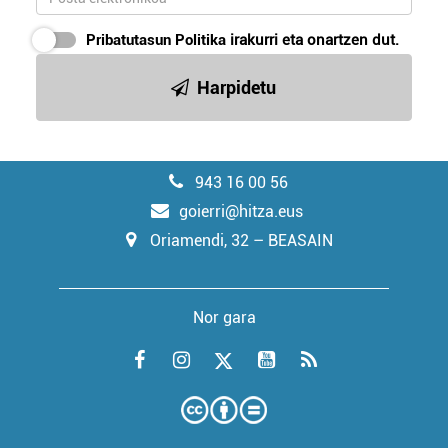
Pribatutasun Politika
irakurri eta onartzen dut.
Harpidetu
943 16 00 56
goierri@hitza.eus
Oriamendi, 32 – BEASAIN
Nor gara