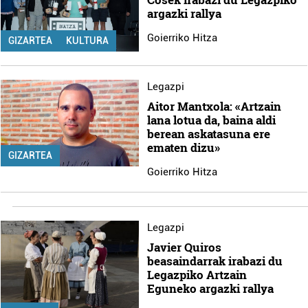
argazki rallya
Goierriko Hitza
GIZARTEA
KULTURA
Legazpi
Aitor Mantxola: «Artzain
lana lotua da, baina aldi
berean askatasuna ere
ematen dizu»
GIZARTEA
Goierriko Hitza
Legazpi
Javier Quiros
beasaindarrak irabazi du
Legazpiko Artzain
Eguneko argazki rallya