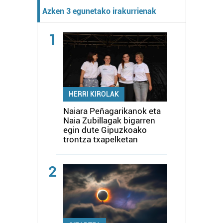
Azken 3 egunetako irakurrienak
1
HERRI KIROLAK
Naiara Peñagarikanok eta
Naia Zubillagak bigarren
egin dute Gipuzkoako
trontza txapelketan
2