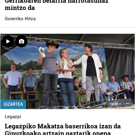
Gerrikoaren belarria harrotasunaz
mintzo da
Goierriko Hitza
GIZARTEA
Legazpi
Legazpiko Makatza baserrikoa izan da
Gipuzkoako artzain gaztarik onena