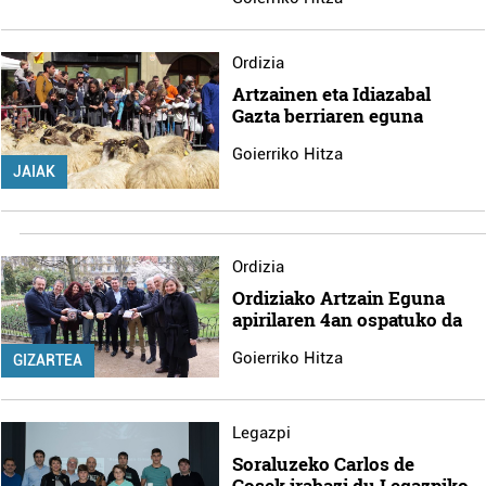
Ordizia
Artzainen eta Idiazabal
Gazta berriaren eguna
Goierriko Hitza
JAIAK
Ordizia
Ordiziako Artzain Eguna
apirilaren 4an ospatuko da
Goierriko Hitza
GIZARTEA
Legazpi
Soraluzeko Carlos de
Cosek irabazi du Legazpiko