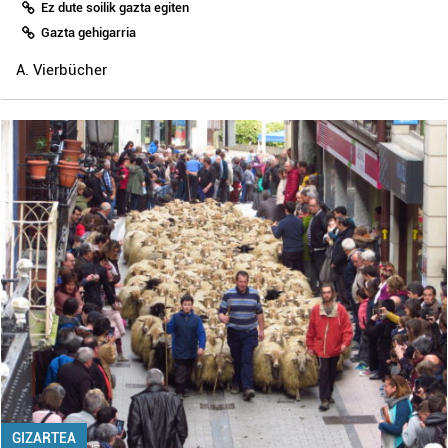
Ez dute soilik gazta egiten
Gazta gehigarria
A. Vierbücher
GIZARTEA