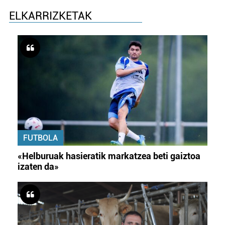
ELKARRIZKETAK
FUTBOLA
«Helburuak hasieratik markatzea beti gaiztoa
izaten da»