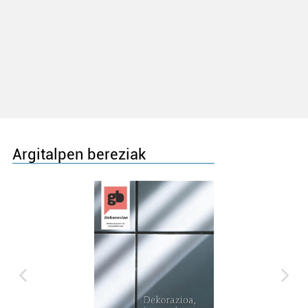
Argitalpen bereziak