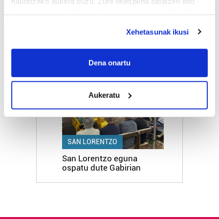
hautatzeko aukera duzu. Zure onespena aldatzen edo
deuseztatzen ahal duzu edozein momentutan, Cookie
UDALA
deklaraziotik edo Privacy triggerean klikatuz.
Aita Iparragirre eskolako
Xehetasunak ikusi
jolastoki berria forma
hartzen ari da
If you allow, we would also like to:
Collect information about your geographical
Dena onartu
location which can be accurate to within several
5
meters
Aukeratu
Identify your device by actively scanning it for
specific characteristics (fingerprinting)
Find out more about how your personal data is processed
and set your preferences in the
details section
.
SAN LORENTZO
Guk eta gure bazkideek zure datu pertsonalak
San Lorentzo eguna
ospatu dute Gabirian
prozesatzen ditugu, zure IP zenbakia, besteak beste,
teknologia erabiliz, cookieak adibidez, iragarki eta eduki
pertsonalizatuak eskaintzeko, iragarkiak eta edukia
neurtzeko, jendeari buruzko informazioa biltzeko eta
produktuak garatzeko. Zure datuak nork eta zertarako