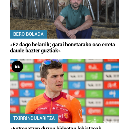
BERO BOLADA
«Ez dago belarrik; garai honetarako oso erreta
daude bazter guztiak»
TXIRRINDULARITZA
«Entrenatzen duzun bideetan lehiatzeak