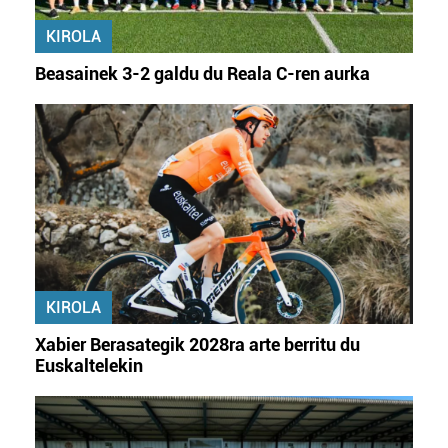
KIROLA
Beasainek 3-2 galdu du Reala C-ren aurka
KIROLA
Xabier Berasategik 2028ra arte berritu du
Euskaltelekin