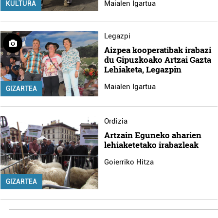
Maialen Igartua
KULTURA
Legazpi
Aizpea kooperatibak irabazi
du Gipuzkoako Artzai Gazta
Lehiaketa, Legazpin
Maialen Igartua
GIZARTEA
Ordizia
Artzain Eguneko aharien
lehiaketetako irabazleak
Goierriko Hitza
GIZARTEA