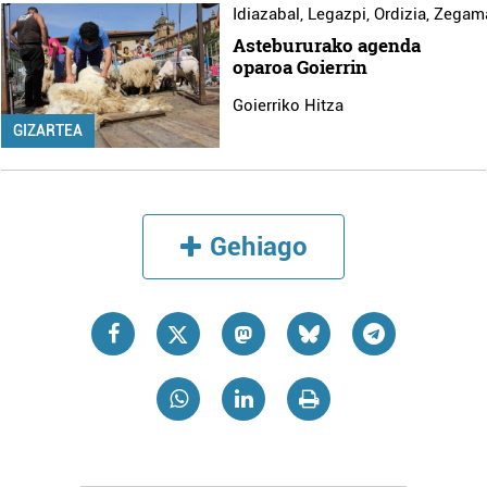
Idiazabal
,
Legazpi
,
Ordizia
,
Zegam
Astebururako agenda
oparoa Goierrin
Goierriko Hitza
GIZARTEA
Gehiago