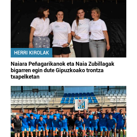
HERRI KIROLAK
Naiara Peñagarikanok eta Naia Zubillagak
bigarren egin dute Gipuzkoako trontza
txapelketan