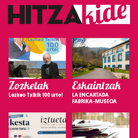
erabiltzen dituen hauta dezakezu.
Bazkide batzuek ez dizute baimenik eskatzen, eta beren
interes komertzial legitimoetan babesten dira. Ikusi gure
bazkideen zerrenda, beren ustez zein helburutarako
duten interes legitimoa eta horren aurka nola egin
dezakezun ikusteko.
Lortu zure datu pertsonalak prozesatzeko moduari
buruzko informazio gehiago eta ezarri zure lehentasunak
datuen atalean. Edozein unetan alda edo ken dezakezu
Zozketak
Eskaintzak
zure baimena Cookieen adierazpenean.
Lazkao Txikik 100 urte!
LA ENCARTADA
FABRIKA-MUSEOA
Webgune honek cookie propioak eta hirugarrenen cookie-
fitxategiak erabiltzen ditu. Zure esperientzia eta
zerbitzuak hobetzeko asmoz, cookie teknologiaz
baliatzen gara. Ohar hau onartuz gero, teknologia hori
erabiltzeko baimen esplizitua ematen diguzu.
Gehiago