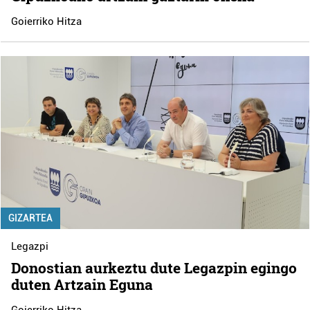
Goierriko Hitza
GIZARTEA
Legazpi
Donostian aurkeztu dute Legazpin egingo
duten Artzain Eguna
Goierriko Hitza