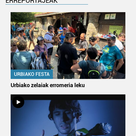
ERREPORTAJEAK
URBIAKO FESTA
Urbiako zelaiak erromeria leku