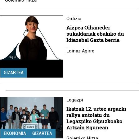
Ordizia
Aizpea Oihaneder
sukaldariak ebakiko du
Idiazabal Gazta berria
Loinaz Agirre
GIZARTEA
Legazpi
Ikatzak 12. urtez argazki
rallya antolatu du
Legazpiko Gipuzkoako
Artzain Egunean
EKONOMIA
GIZARTEA
Goierriko Hitza