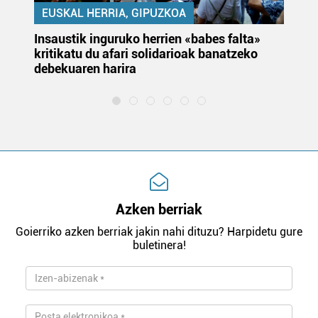
EUSKAL HERRIA, GIPUZKOA
Insaustik inguruko herrien «babes falta»
KA
kritikatu du afari solidarioak banatzeko
du
debekuaren harira
e
Azken berriak
Goierriko azken berriak jakin nahi dituzu? Harpidetu gure
buletinera!