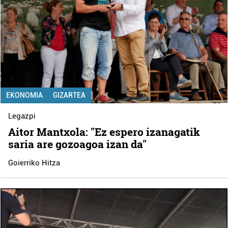
EKONOMIA
GIZARTEA
Legazpi
Aitor Mantxola: "Ez espero izanagatik
saria are gozoagoa izan da"
Goierriko Hitza