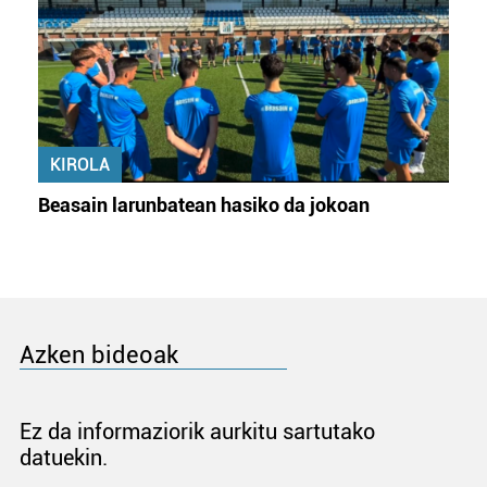
KIROLA
Beasain larunbatean hasiko da jokoan
Azken bideoak
Ez da informaziorik aurkitu sartutako
datuekin.