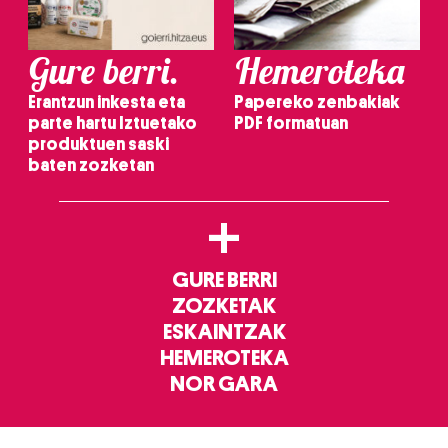
irakurri
Gure berri.
Hemeroteka
Erantzun inkesta eta
Papereko zenbakiak
parte hartu Iztuetako
PDF formatuan
produktuen saski
baten zozketan
+
GURE BERRI
ZOZKETAK
ESKAINTZAK
HEMEROTEKA
NOR GARA