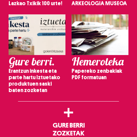
Lazkao Txikik 100 urte!
ARKEOLOGIA MUSEOA
Gure berri.
Hemeroteka
Erantzun inkesta eta
Papereko zenbakiak
parte hartu Iztuetako
PDF formatuan
produktuen saski
baten zozketan
+
GURE BERRI
ZOZKETAK