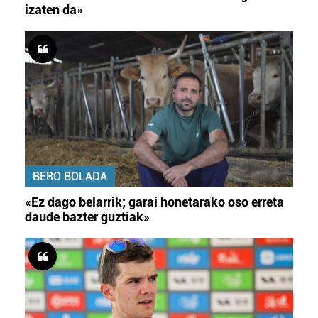
izaten da»
BERO BOLADA
«Ez dago belarrik; garai honetarako oso erreta
daude bazter guztiak»