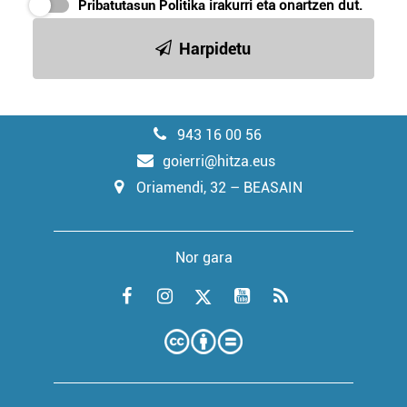
Pribatutasun Politika
irakurri eta onartzen dut.
Harpidetu
943 16 00 56
goierri@hitza.eus
Oriamendi, 32 – BEASAIN
Nor gara