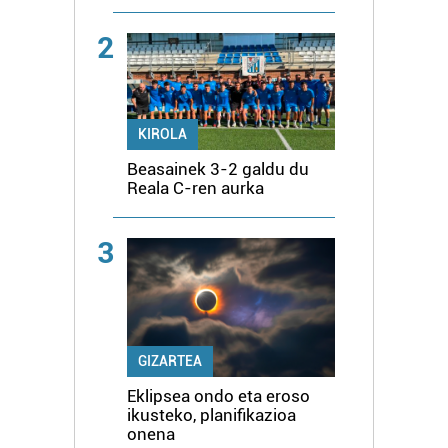
2
KIROLA
Beasainek 3-2 galdu du
Reala C-ren aurka
3
GIZARTEA
Eklipsea ondo eta eroso
ikusteko, planifikazioa
onena