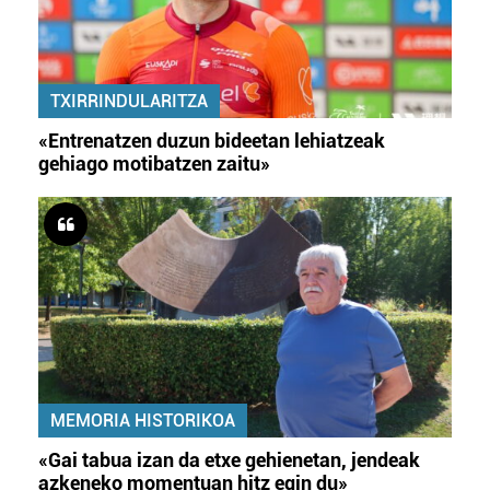
TXIRRINDULARITZA
«Entrenatzen duzun bideetan lehiatzeak
gehiago motibatzen zaitu»
MEMORIA HISTORIKOA
«Gai tabua izan da etxe gehienetan, jendeak
azkeneko momentuan hitz egin du»