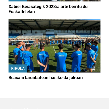
Xabier Berasategik 2028ra arte berritu du
Euskaltelekin
KIROLA
Beasain larunbatean hasiko da jokoan