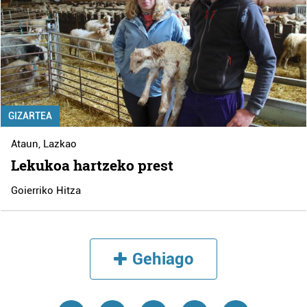
GIZARTEA
Ataun
,
Lazkao
Lekukoa hartzeko prest
Goierriko Hitza
Gehiago