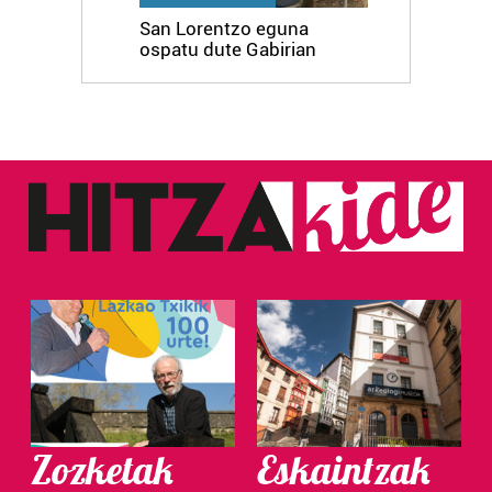
San Lorentzo eguna
ospatu dute Gabirian
Zozketak
Eskaintzak