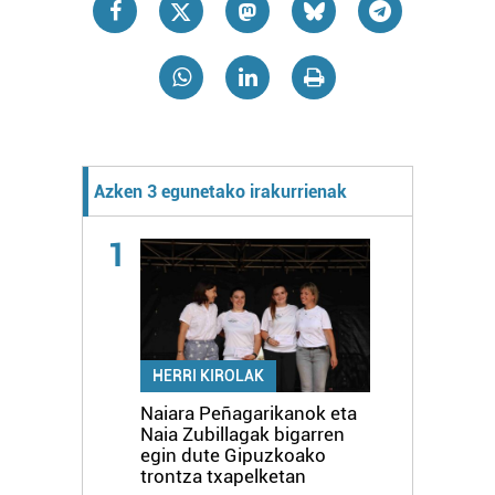
Azken 3 egunetako irakurrienak
1
HERRI KIROLAK
Naiara Peñagarikanok eta
Naia Zubillagak bigarren
egin dute Gipuzkoako
trontza txapelketan