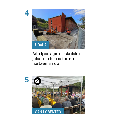
4
UDALA
Aita Iparragirre eskolako
jolastoki berria forma
hartzen ari da
5
SAN LORENTZO