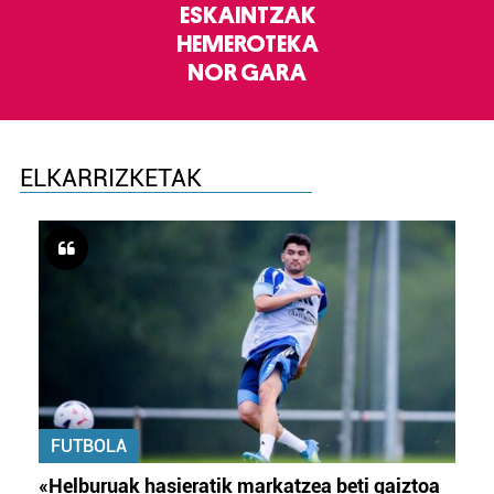
ESKAINTZAK
HEMEROTEKA
NOR GARA
ELKARRIZKETAK
FUTBOLA
«Helburuak hasieratik markatzea beti gaiztoa