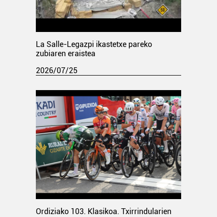
La Salle-Legazpi ikastetxe pareko
zubiaren eraistea
2026/07/25
Ordiziako 103. Klasikoa. Txirrindularien