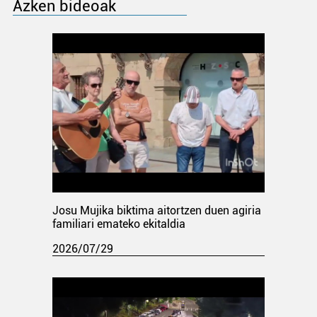
Azken bideoak
Josu Mujika biktima aitortzen duen agiria
familiari emateko ekitaldia
2026/07/29