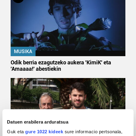
MUSIKA
Odik berria ezagutzeko aukera 'KimiK' eta
'Amaaaa!' abestiekin
Datuen erabilera arduratsua
Guk eta
gure 1022 kideek
sure informacio pertsonala,