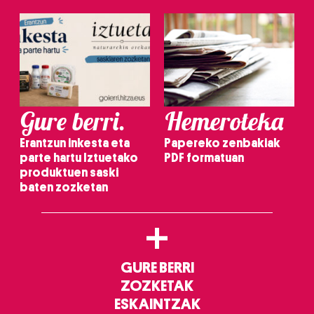
Gure berri.
Hemeroteka
Erantzun inkesta eta
Papereko zenbakiak
parte hartu Iztuetako
PDF formatuan
produktuen saski
baten zozketan
+
GURE BERRI
ZOZKETAK
ESKAINTZAK