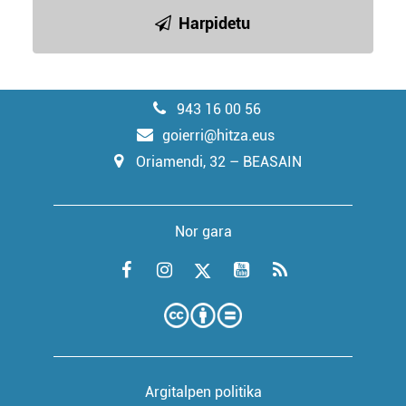
Harpidetu
943 16 00 56
goierri@hitza.eus
Oriamendi, 32 – BEASAIN
Nor gara
Argitalpen politika