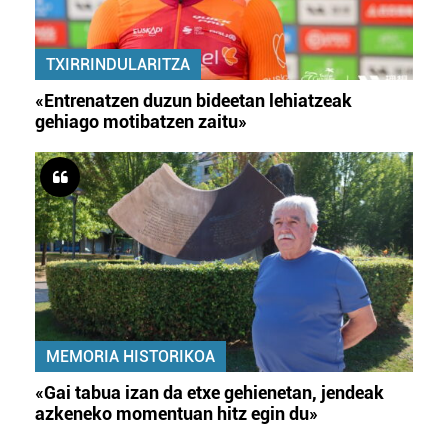
TXIRRINDULARITZA
«Entrenatzen duzun bideetan lehiatzeak
gehiago motibatzen zaitu»
MEMORIA HISTORIKOA
«Gai tabua izan da etxe gehienetan, jendeak
azkeneko momentuan hitz egin du»