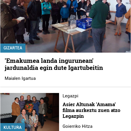
GIZARTEA
'Emakumea landa ingurunean'
jardunaldia egin dute Igartubeitin
Maialen Igartua
Legazpi
Asier Altunak 'Amama'
filma aurkeztu zuen atzo
Legazpin
Goierriko Hitza
KULTURA