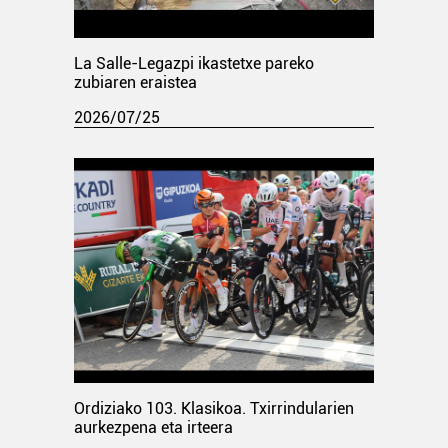
La Salle-Legazpi ikastetxe pareko
zubiaren eraistea
2026/07/25
Ordiziako 103. Klasikoa. Txirrindularien
aurkezpena eta irteera