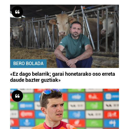
BERO BOLADA
«Ez dago belarrik; garai honetarako oso erreta
daude bazter guztiak»