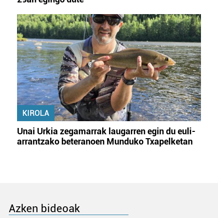
KIROLA
Unai Urkia zegamarrak laugarren egin du euli-
arrantzako beteranoen Munduko Txapelketan
Azken bideoak