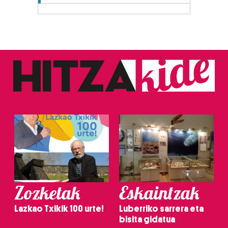
Zozketak
Eskaintzak
Lazkao Txikik 100 urte!
Luberriko sarrera eta
bisita gidatua