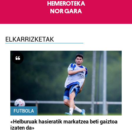
HEMEROTEKA
NOR GARA
ELKARRIZKETAK
FUTBOLA
«Helburuak hasieratik markatzea beti gaiztoa
izaten da»