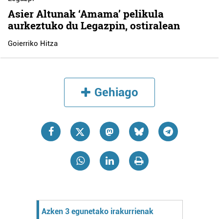
Asier Altunak ‘Amama’ pelikula
aurkeztuko du Legazpin, ostiralean
Goierriko Hitza
Gehiago
Azken 3 egunetako irakurrienak