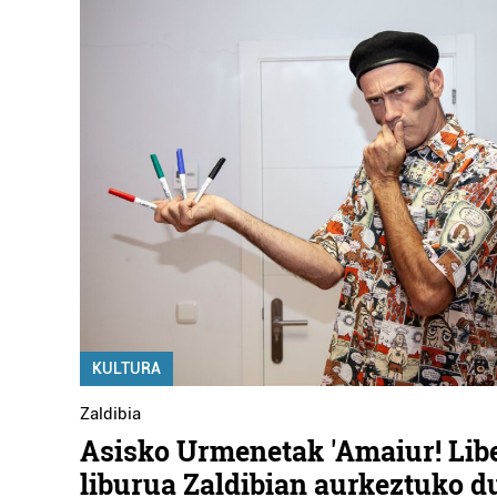
KULTURA
Zaldibia
Asisko Urmenetak 'Amaiur! Libe
liburua Zaldibian aurkeztuko d