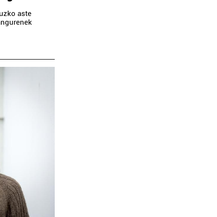
ruzko aste
rangurenek