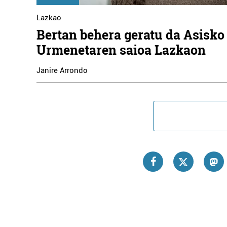
Lazkao
Bertan behera geratu da Asisko
Urmenetaren saioa Lazkaon
Janire Arrondo