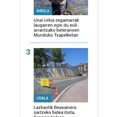
KIROLA
Unai Urkia zegamarrak
laugarren egin du euli-
arrantzako beteranoen
Munduko Txapelketan
3
UDALA
Lazkaotik Beasainera
sartzeko bidea itxita,