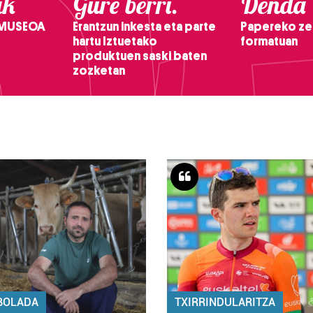
ak
Gure berri.
Denda
 MUSEOA
Erantzun inkesta eta parte
Papereko ze
hartu Iztuetako
formatuan
produktuen saski baten
zozketan
BOLADA
TXIRRINDULARITZA