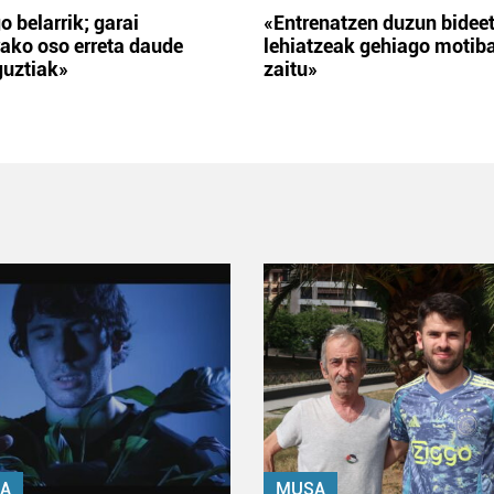
o belarrik; garai
«Entrenatzen duzun bidee
ako oso erreta daude
lehiatzeak gehiago motib
guztiak»
zaitu»
A
MUSA