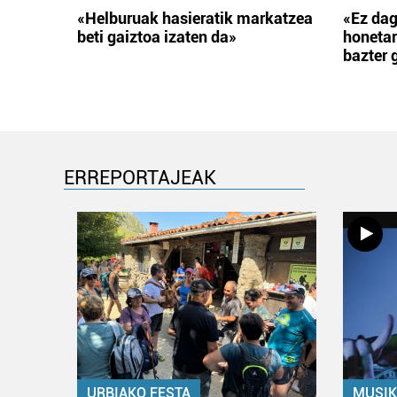
«Helburuak hasieratik markatzea
«Ez dag
beti gaiztoa izaten da»
honetar
bazter 
ERREPORTAJEAK
URBIAKO FESTA
MUSIK