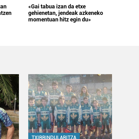
tan
«Gai tabua izan da etxe
atzen
gehienetan, jendeak azkeneko
momentuan hitz egin du»
TXIRRINDULARITZA