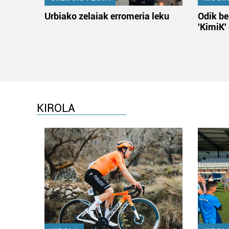
Urbiako zelaiak erromeria leku
Odik be
'KimiK'
KIROLA