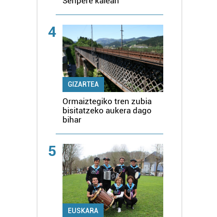
Senpere kalean
4
GIZARTEA
Ormaiztegiko tren zubia
bisitatzeko aukera dago
bihar
5
EUSKARA