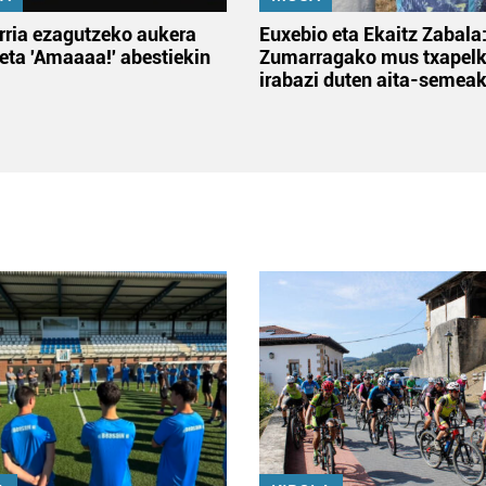
rria ezagutzeko aukera
Euxebio eta Ekaitz Zabala
 eta 'Amaaaa!' abestiekin
Zumarragako mus txapelk
irabazi duten aita-semea