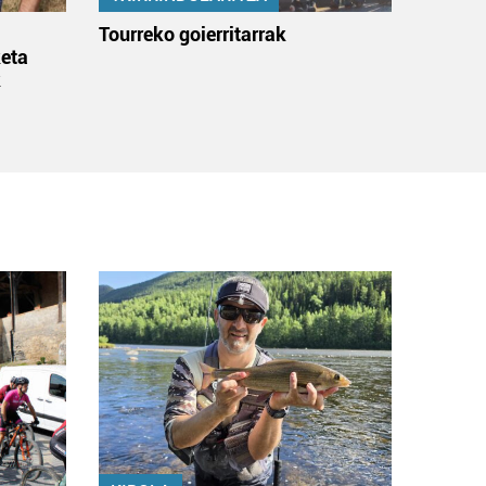
:
Tourreko goierritarrak
eta
k