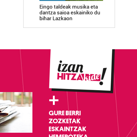
Eingo taldeak musika eta
dantza saioa eskainiko du
bihar Lazkaon
+
GURE BERRI
ZOZKETAK
ESKAINTZAK
HEMEROTEKA