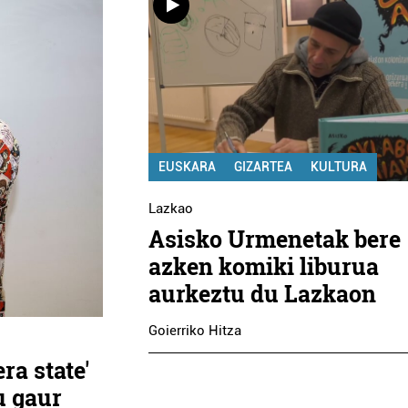
EUSKARA
GIZARTEA
KULTURA
Lazkao
Asisko Urmenetak bere
azken komiki liburua
aurkeztu du Lazkaon
Goierriko Hitza
ra state'
u gaur