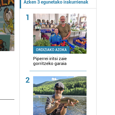
Azken 3 egunetako irakurrienak
1
ORDIZIAKO AZOKA
Piperrei iritsi zaie
gorritzeko garaia
2