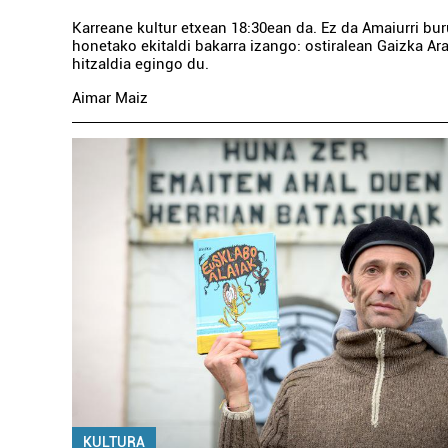
Karreane kultur etxean 18:30ean da. Ez da Amaiurri bu
honetako ekitaldi bakarra izango: ostiralean Gaizka A
hitzaldia egingo du.
Aimar Maiz
KULTURA