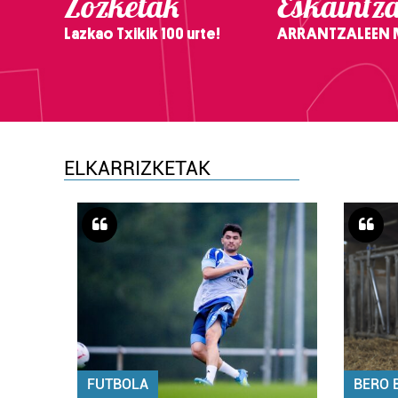
Zozketak
Eskaintz
Lazkao Txikik 100 urte!
ARRANTZALEEN
ELKARRIZKETAK
FUTBOLA
BERO 