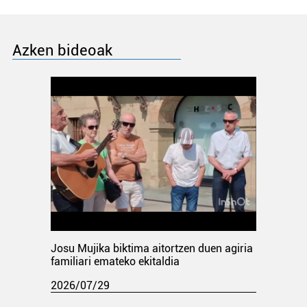
Azken bideoak
Josu Mujika biktima aitortzen duen agiria
familiari emateko ekitaldia
2026/07/29