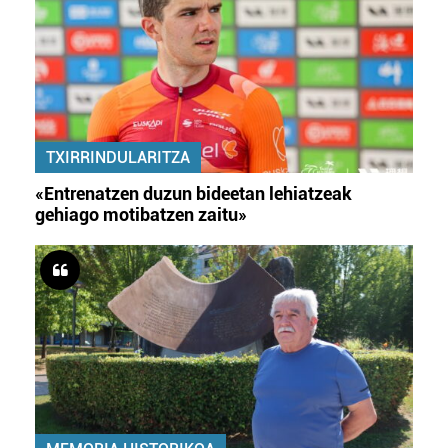
TXIRRINDULARITZA
«Entrenatzen duzun bideetan lehiatzeak
gehiago motibatzen zaitu»