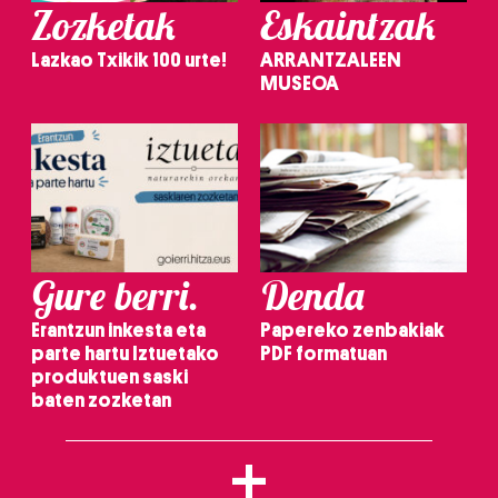
Zozketak
Eskaintzak
Lazkao Txikik 100 urte!
ARRANTZALEEN
MUSEOA
Gure berri.
Denda
Erantzun inkesta eta
Papereko zenbakiak
parte hartu Iztuetako
PDF formatuan
produktuen saski
baten zozketan
+