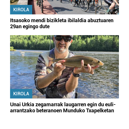
KIROLA
Itsasoko mendi bizikleta ibilaldia abuztuaren
29an egingo dute
KIROLA
Unai Urkia zegamarrak laugarren egin du euli-
arrantzako beteranoen Munduko Txapelketan