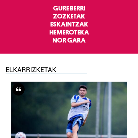
GURE BERRI
ZOZKETAK
ESKAINTZAK
HEMEROTEKA
NOR GARA
ELKARRIZKETAK