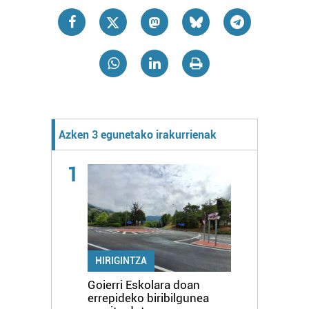
Azken 3 egunetako irakurrienak
1
HIRIGINTZA
Goierri Eskolara doan
errepideko biribilgunea