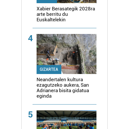
Xabier Berasategik 2028ra
arte berritu du
Euskaltelekin
4
GIZARTEA
Neandertalen kultura
ezagutzeko aukera, San
Adrianera bisita gidatua
eginda
5