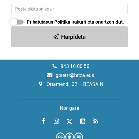
Pribatutasun Politika
irakurri eta onartzen dut.
Harpidetu
943 16 00 56
goierri@hitza.eus
Oriamendi, 32 – BEASAIN
Nor gara