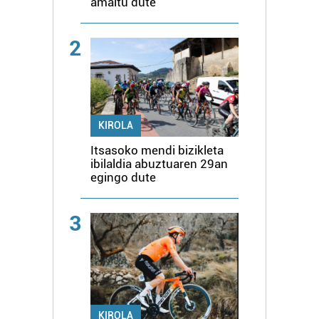
amaitu dute
2
KIROLA
Itsasoko mendi bizikleta
ibilaldia abuztuaren 29an
egingo dute
3
KIROLA