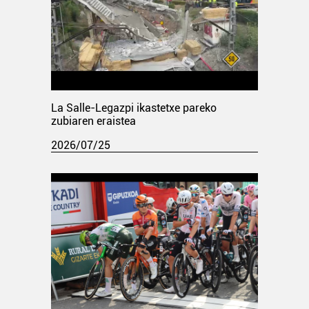
La Salle-Legazpi ikastetxe pareko
zubiaren eraistea
2026/07/25