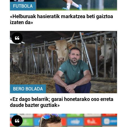
FUTBOLA
«Helburuak hasieratik markatzea beti gaiztoa
izaten da»
BERO BOLADA
«Ez dago belarrik; garai honetarako oso erreta
daude bazter guztiak»