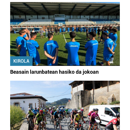
KIROLA
Beasain larunbatean hasiko da jokoan