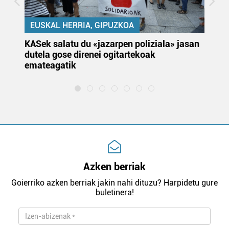
EUSKAL HERRIA, GIPUZKOA
KASek salatu du «jazarpen poliziala» jasan
Pa
dutela gose direnei ogitartekoak
da
emateagatik
«s
Azken berriak
Goierriko azken berriak jakin nahi dituzu? Harpidetu gure
buletinera!