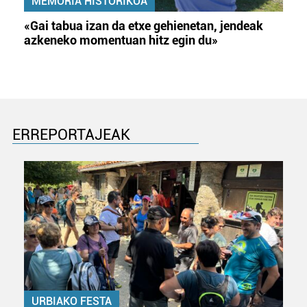
MEMORIA HISTORIKOA
«Gai tabua izan da etxe gehienetan, jendeak
azkeneko momentuan hitz egin du»
ERREPORTAJEAK
URBIAKO FESTA