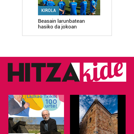
KIROLA
Beasain larunbatean
hasiko da jokoan