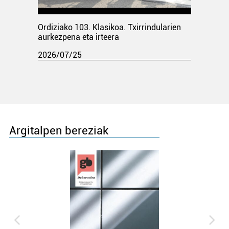
Ordiziako 103. Klasikoa. Txirrindularien
aurkezpena eta irteera
2026/07/25
Argitalpen bereziak