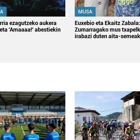
A
MUSA
rria ezagutzeko aukera
Euxebio eta Ekaitz Zabala
 eta 'Amaaaa!' abestiekin
Zumarragako mus txapelk
irabazi duten aita-semea