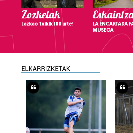
Zozketak
Eskaintz
Lazkao Txikik 100 urte!
LA ENCARTADA F
MUSEOA
ELKARRIZKETAK