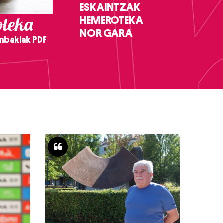
ESKAINTZAK
teka
HEMEROTEKA
NOR GARA
nbakiak PDF