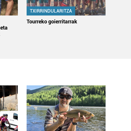
TXIRRINDULARITZA
:
Tourreko goierritarrak
eta
k