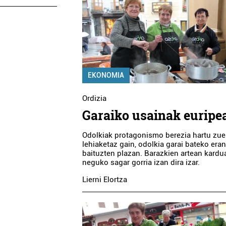
EKONOMIA
Ordizia
Garaiko usainak euripe
Odolkiak protagonismo berezia hartu zue
lehiaketaz gain, odolkia garai bateko era
baituzten plazan. Barazkien artean kardu
neguko sagar gorria izan dira izar.
Lierni Elortza