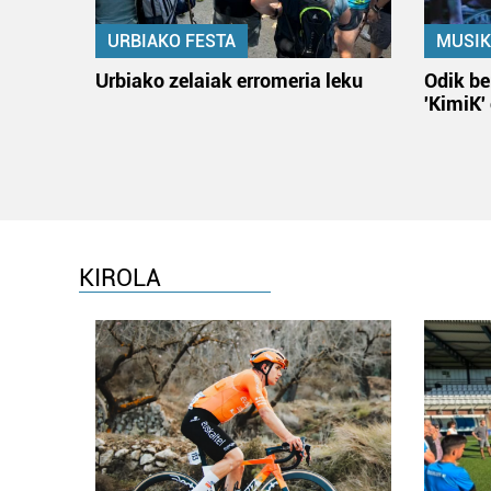
URBIAKO FESTA
MUSIK
Urbiako zelaiak erromeria leku
Odik be
'KimiK'
KIROLA