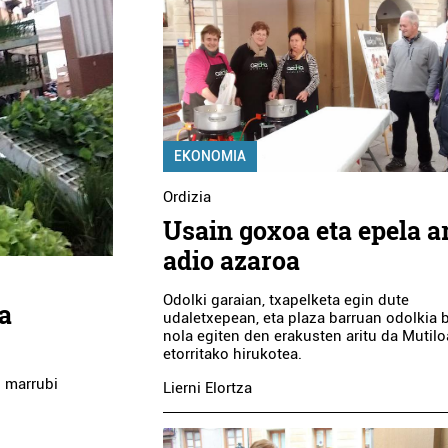
EKONOMIA
Ordizia
Usain goxoa eta epela a
adio azaroa
Odolki garaian, txapelketa egin dute
ta
udaletxepean, eta plaza barruan odolkia 
nola egiten den erakusten aritu da Mutilo
etorritako hirukotea.
n marrubi
Lierni Elortza