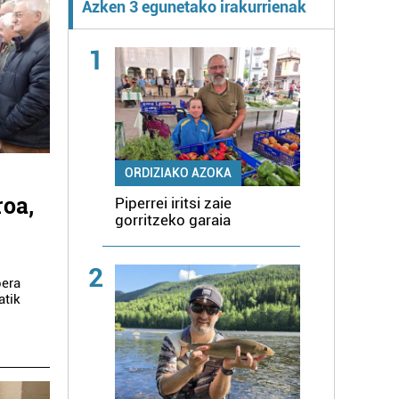
Azken 3 egunetako irakurrienak
1
ORDIZIAKO AZOKA
roa,
Piperrei iritsi zaie
gorritzeko garaia
2
bera
atik