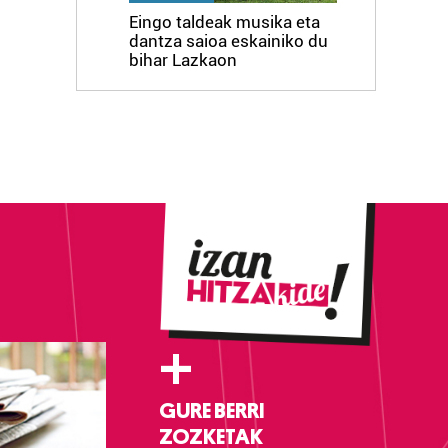
Eingo taldeak musika eta
dantza saioa eskainiko du
bihar Lazkaon
+
GURE BERRI
ZOZKETAK