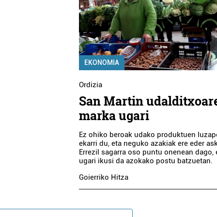
EKONOMIA
Ordizia
San Martin udalditxoar
marka ugari
Ez ohiko beroak udako produktuen luza
ekarri du, eta neguko azakiak ere eder as
Errezil sagarra oso puntu onenean dago, 
ugari ikusi da azokako postu batzuetan.
Goierriko Hitza