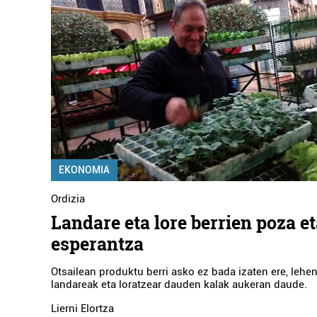
EKONOMIA
Ordizia
Landare eta lore berrien poza e
esperantza
Otsailean produktu berri asko ez bada izaten ere, lehe
landareak eta loratzear dauden kalak aukeran daude.
Lierni Elortza