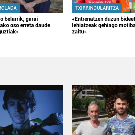
BOLADA
TXIRRINDULARITZA
o belarrik; garai
«Entrenatzen duzun bidee
ako oso erreta daude
lehiatzeak gehiago motib
guztiak»
zaitu»