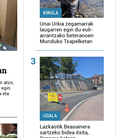
KIROLA
Unai Urkia zegamarrak
laugarren egin du euli-
arrantzako beteranoen
Munduko Txapelketan
3
an
n atzo,
n egin
a eta
UDALA
Lazkaotik Beasainera
sartzeko bidea itxita,