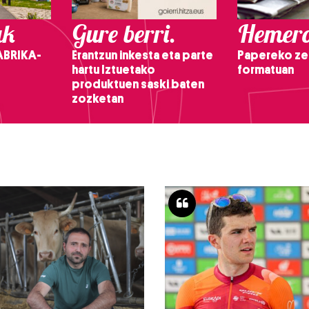
ak
Gure berri.
Hemero
ABRIKA-
Erantzun inkesta eta parte
Papereko ze
hartu Iztuetako
formatuan
produktuen saski baten
zozketan