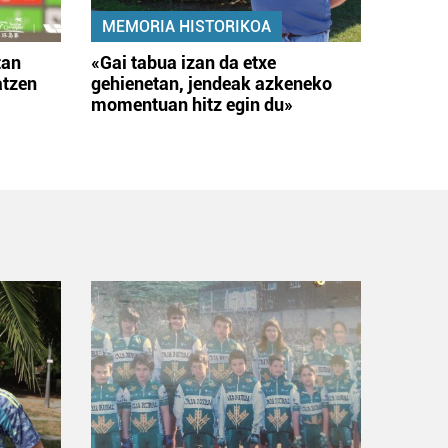
MEMORIA HISTORIKOA
tan
«Gai tabua izan da etxe
atzen
gehienetan, jendeak azkeneko
momentuan hitz egin du»