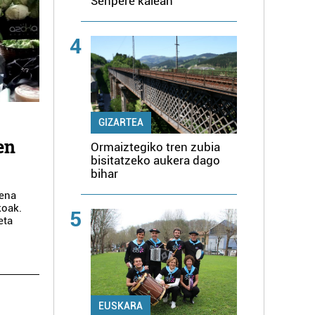
Senpere kalean
4
GIZARTEA
en
Ormaiztegiko tren zubia
bisitatzeko aukera dago
bihar
pena
koak.
5
eta
EUSKARA