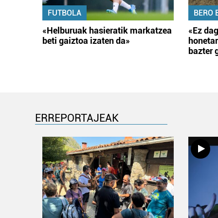
FUTBOLA
BERO 
«Helburuak hasieratik markatzea
«Ez dag
beti gaiztoa izaten da»
honetar
bazter 
ERREPORTAJEAK