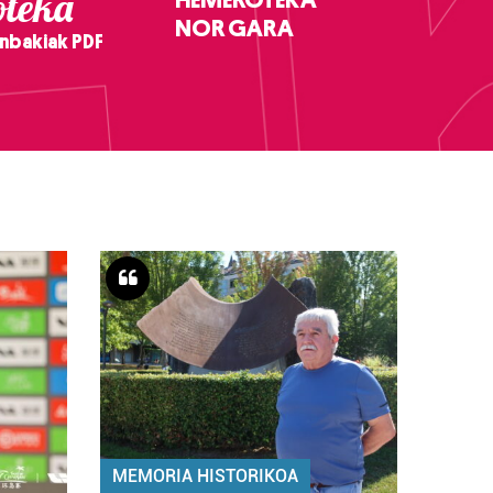
teka
NOR GARA
nbakiak PDF
MEMORIA HISTORIKOA