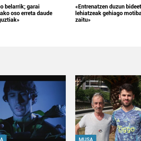
o belarrik; garai
«Entrenatzen duzun bidee
ako oso erreta daude
lehiatzeak gehiago motib
guztiak»
zaitu»
A
MUSA