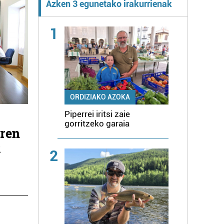
Azken 3 egunetako irakurrienak
1
ORDIZIAKO AZOKA
Piperrei iritsi zaie
gorritzeko garaia
aren
k
2