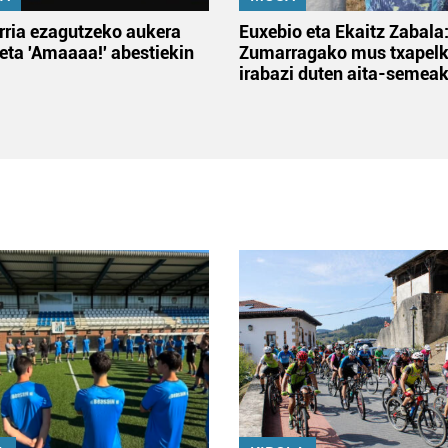
rria ezagutzeko aukera
Euxebio eta Ekaitz Zabala
 eta 'Amaaaa!' abestiekin
Zumarragako mus txapelk
irabazi duten aita-semea