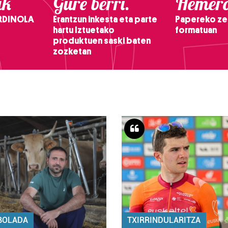
ak
Gure berri.
Hemero
RDINOLA
Erantzun inkesta eta parte
Papereko ze
hartu Iztuetako
formatuan
produktuen saski baten
zozketan
BOLADA
TXIRRINDULARITZA