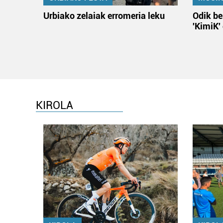
Urbiako zelaiak erromeria leku
Odik be
'KimiK'
KIROLA