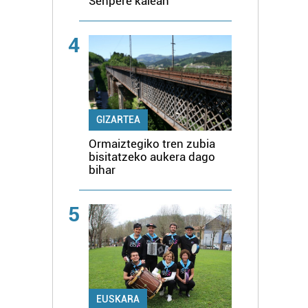
Senpere kalean
4
GIZARTEA
Ormaiztegiko tren zubia
bisitatzeko aukera dago
bihar
5
EUSKARA