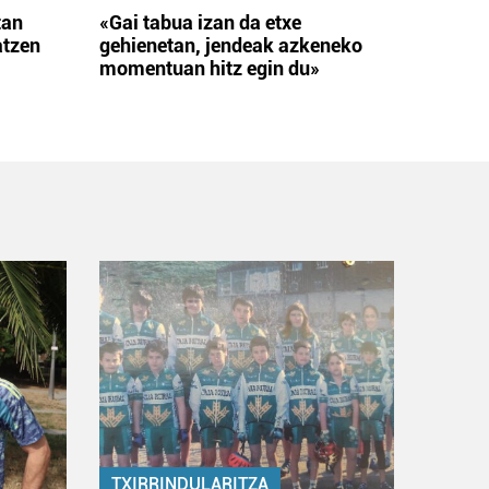
tan
«Gai tabua izan da etxe
atzen
gehienetan, jendeak azkeneko
momentuan hitz egin du»
TXIRRINDULARITZA