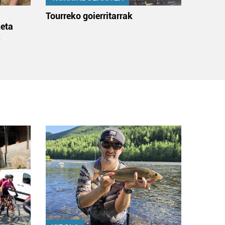
:
Tourreko goierritarrak
eta
k