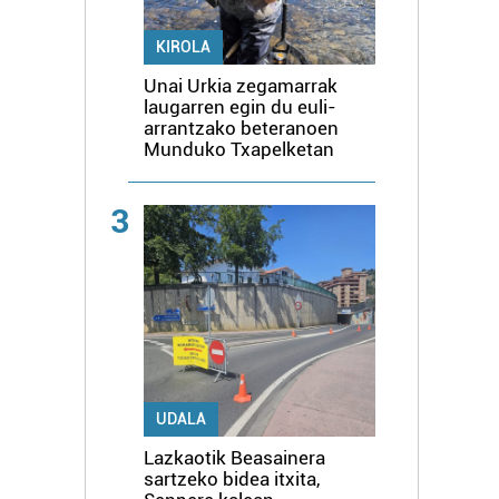
KIROLA
Unai Urkia zegamarrak
laugarren egin du euli-
arrantzako beteranoen
Munduko Txapelketan
3
UDALA
Lazkaotik Beasainera
sartzeko bidea itxita,