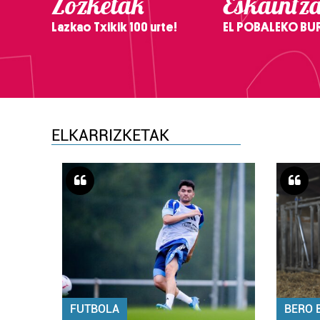
Zozketak
Eskaintz
Lazkao Txikik 100 urte!
EL POBALEKO BU
ELKARRIZKETAK
FUTBOLA
BERO 