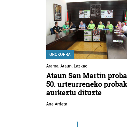
OROKORRA
Arama
,
Ataun
,
Lazkao
Ataun San Martin prob
50. urteurreneko proba
aurkeztu dituzte
Ane Arrieta