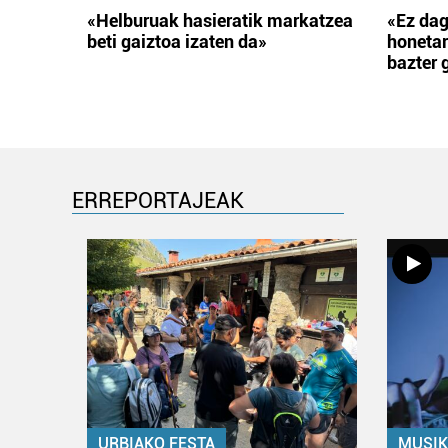
«Helburuak hasieratik markatzea
«Ez dag
beti gaiztoa izaten da»
honetar
bazter 
ERREPORTAJEAK
URBIAKO FESTA
MUSIK