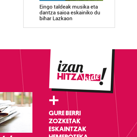
Eingo taldeak musika eta
dantza saioa eskainiko du
bihar Lazkaon
+
GURE BERRI
ZOZKETAK
ESKAINTZAK
HEMEROTEKA