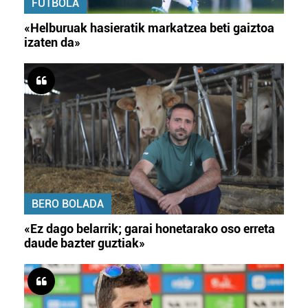
FUTBOLA
«Helburuak hasieratik markatzea beti gaiztoa
izaten da»
BERO BOLADA
«Ez dago belarrik; garai honetarako oso erreta
daude bazter guztiak»