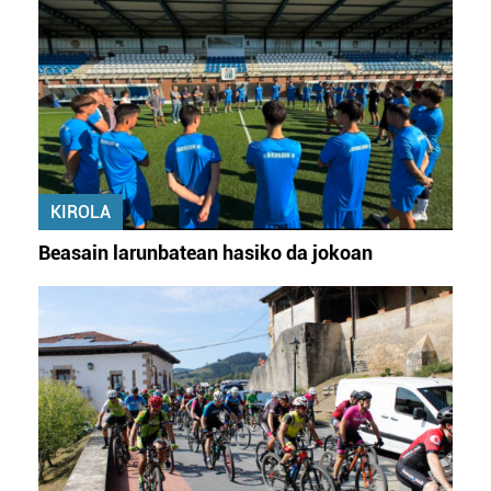
KIROLA
Beasain larunbatean hasiko da jokoan