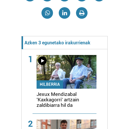
Azken 3 egunetako irakurrienak
1
HILBERRIA
Jexux Mendizabal
'Kaxkagorri' artzain
zaldibiarra hil da
2