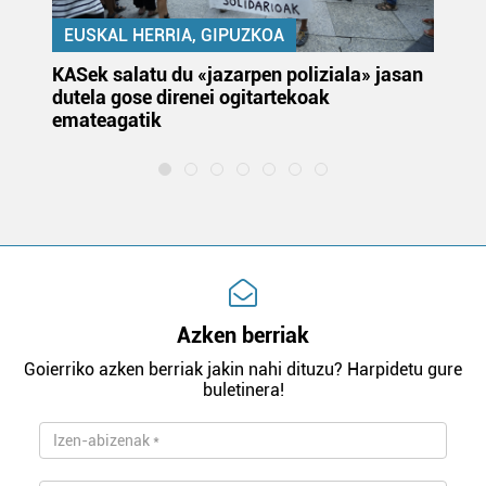
EUSKAL HERRIA, GIPUZKOA
KASek salatu du «jazarpen poliziala» jasan
Pa
dutela gose direnei ogitartekoak
da
emateagatik
«s
Azken berriak
Goierriko azken berriak jakin nahi dituzu? Harpidetu gure
buletinera!