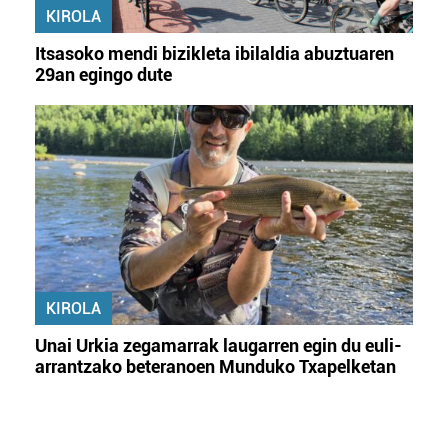
KIROLA
Itsasoko mendi bizikleta ibilaldia abuztuaren
29an egingo dute
KIROLA
Unai Urkia zegamarrak laugarren egin du euli-
arrantzako beteranoen Munduko Txapelketan