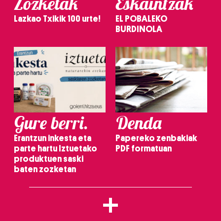
Zozketak
Eskaintzak
Lazkao Txikik 100 urte!
EL POBALEKO
BURDINOLA
Gure berri.
Denda
Erantzun inkesta eta
Papereko zenbakiak
parte hartu Iztuetako
PDF formatuan
produktuen saski
baten zozketan
+