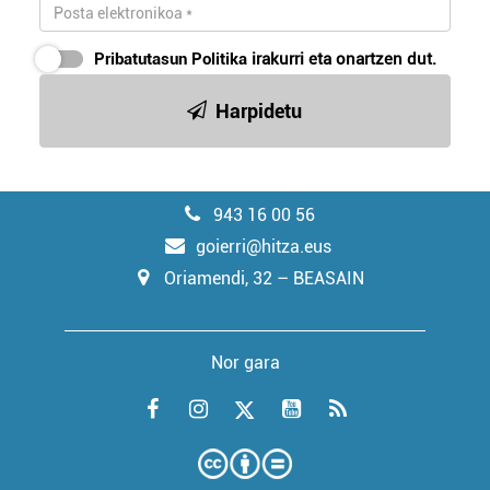
Pribatutasun Politika
irakurri eta onartzen dut.
Harpidetu
943 16 00 56
goierri@hitza.eus
Oriamendi, 32 – BEASAIN
Nor gara