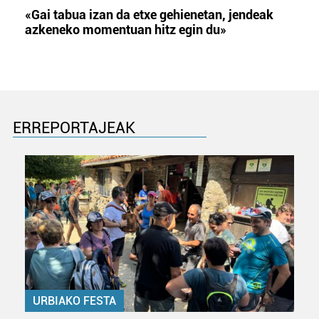
«Gai tabua izan da etxe gehienetan, jendeak
azkeneko momentuan hitz egin du»
ERREPORTAJEAK
URBIAKO FESTA