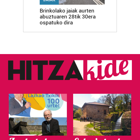
Brinkolako jaiak aurten
abuztuaren 28tik 30era
ospatuko dira