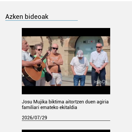
Azken bideoak
Josu Mujika biktima aitortzen duen agiria
familiari emateko ekitaldia
2026/07/29