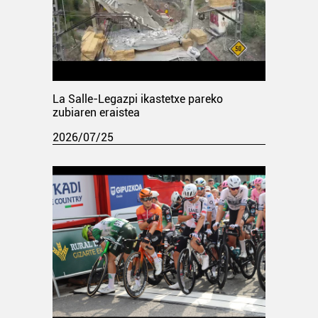
La Salle-Legazpi ikastetxe pareko
zubiaren eraistea
2026/07/25