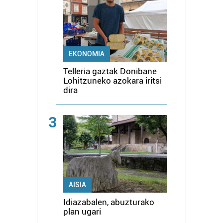
EKONOMIA
Telleria gaztak Donibane
Lohitzuneko azokara iritsi
dira
3
AISIA
Idiazabalen, abuzturako
plan ugari