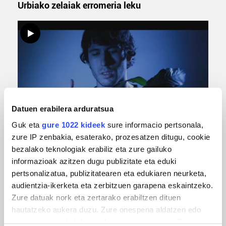
Urbiako zelaiak erromeria leku
Datuen erabilera arduratsua
MUSIKA
Guk eta
gure 1022 kideek
sure informacio pertsonala,
zure IP zenbakia, esaterako, prozesatzen ditugu, cookie
Odik berria ezagutzeko aukera 'KimiK' eta
bezalako teknologiak erabiliz eta zure gailuko
'Amaaaa!' abestiekin
informazioak azitzen dugu publizitate eta eduki
pertsonalizatua, publizitatearen eta edukiaren neurketa,
audientzia-ikerketa eta zerbitzuen garapena eskaintzeko.
Zure datuak nork eta zertarako erabiltzen dituen
hautatzeko aukera duzu. Zure onespena aldatzen edo
deuseztatzen ahal duzu edozein momentutan, Cookie