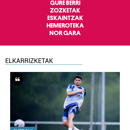
GURE BERRI
ZOZKETAK
ESKAINTZAK
HEMEROTEKA
NOR GARA
ELKARRIZKETAK