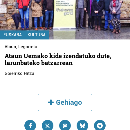
EUSKARA
KULTURA
Ataun
,
Legorreta
Ataun Uemako kide izendatuko dute,
larunbateko batzarrean
Goierriko Hitza
Gehiago