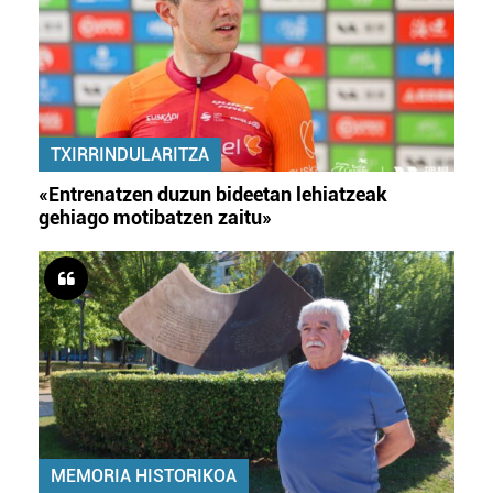
TXIRRINDULARITZA
«Entrenatzen duzun bideetan lehiatzeak
gehiago motibatzen zaitu»
MEMORIA HISTORIKOA