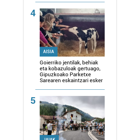
4
AISIA
Goierriko jentilak, behiak
eta kobazuloak gertuago,
Gipuzkoako Parketxe
Sarearen eskaintzari esker
5
JAIAK