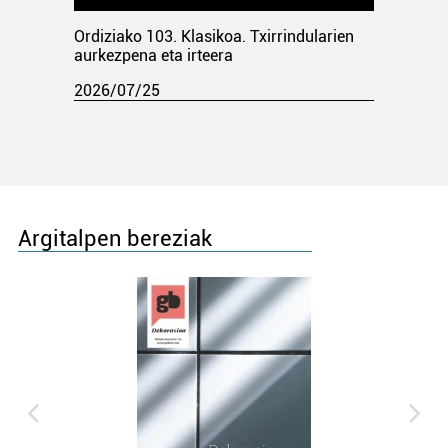
Ordiziako 103. Klasikoa. Txirrindularien
aurkezpena eta irteera
2026/07/25
Argitalpen bereziak