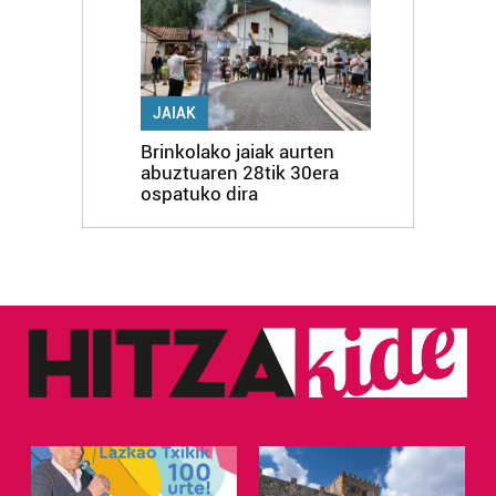
JAIAK
Brinkolako jaiak aurten
abuztuaren 28tik 30era
ospatuko dira