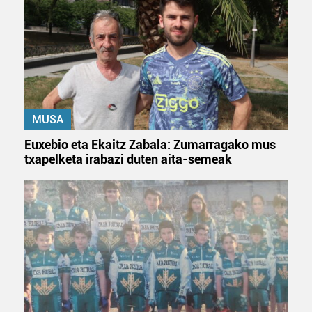
duten interes legitimoa eta horren aurka nola egin
dezakezun ikusteko.
Lortu zure datu pertsonalak prozesatzeko moduari
buruzko informazio gehiago eta ezarri zure lehentasunak
datuen atalean. Edozein unetan alda edo ken dezakezu
zure baimena Cookieen adierazpenean.
MUSA
Webgune honek cookie propioak eta hirugarrenen cookie-
Euxebio eta Ekaitz Zabala: Zumarragako mus
fitxategiak erabiltzen ditu. Zure esperientzia eta
txapelketa irabazi duten aita-semeak
zerbitzuak hobetzeko asmoz, cookie teknologiaz
baliatzen gara. Ohar hau onartuz gero, teknologia hori
erabiltzeko baimen esplizitua ematen diguzu.
Gehiago
irakurri