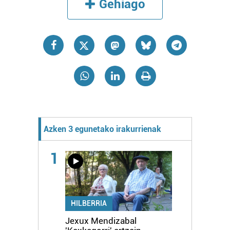
Gehiago
Azken 3 egunetako irakurrienak
1
HILBERRIA
Jexux Mendizabal