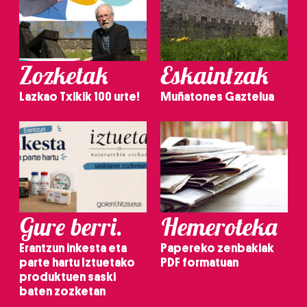
Zozketak
Eskaintzak
Lazkao Txikik 100 urte!
Muñatones Gaztelua
Gure berri.
Hemeroteka
Erantzun inkesta eta
Papereko zenbakiak
parte hartu Iztuetako
PDF formatuan
produktuen saski
baten zozketan