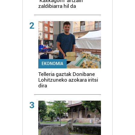
'Kaxkagorri' artzain
zaldibiarra hil da
2
EKONOMIA
Telleria gaztak Donibane
Lohitzuneko azokara iritsi
dira
3