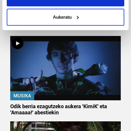
location which can be accurate to within several
meters
URBIAKO FESTA
Aukeratu
Identify your device by actively scanning it for
specific characteristics (fingerprinting)
Urbiako zelaiak erromeria leku
Find out more about how your personal data is processed
and set your preferences in the
details section
.
Guk eta gure bazkideek zure datu pertsonalak
prozesatzen ditugu, zure IP zenbakia, besteak beste,
teknologia erabiliz, cookieak adibidez, iragarki eta eduki
pertsonalizatuak eskaintzeko, iragarkiak eta edukia
neurtzeko, jendeari buruzko informazioa biltzeko eta
produktuak garatzeko. Zure datuak nork eta zertarako
MUSIKA
erabiltzen dituen hauta dezakezu.
Odik berria ezagutzeko aukera 'KimiK' eta
Bazkide batzuek ez dizute baimenik eskatzen, eta beren
'Amaaaa!' abestiekin
interes komertzial legitimoetan babesten dira. Ikusi gure
bazkideen zerrenda, beren ustez zein helburutarako