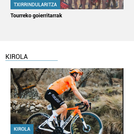
TXIRRINDULARITZA
Tourreko goierritarrak
KIROLA
KIROLA