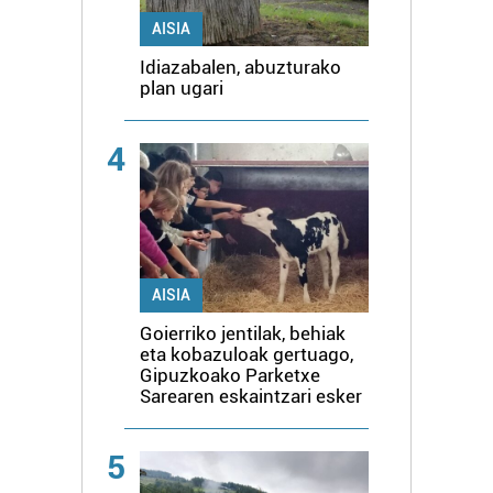
AISIA
Idiazabalen, abuzturako
plan ugari
4
AISIA
Goierriko jentilak, behiak
eta kobazuloak gertuago,
Gipuzkoako Parketxe
Sarearen eskaintzari esker
5