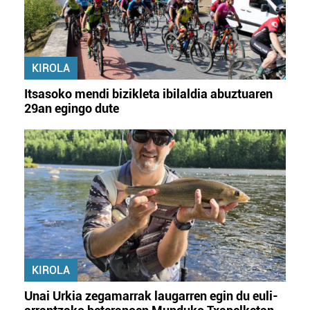
KIROLA
Itsasoko mendi bizikleta ibilaldia abuztuaren
29an egingo dute
KIROLA
Unai Urkia zegamarrak laugarren egin du euli-