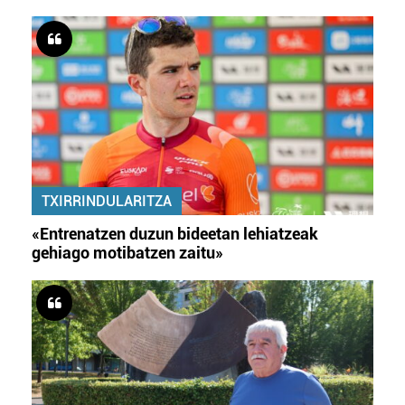
TXIRRINDULARITZA
«Entrenatzen duzun bideetan lehiatzeak
gehiago motibatzen zaitu»