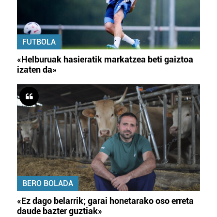
FUTBOLA
«Helburuak hasieratik markatzea beti gaiztoa
izaten da»
BERO BOLADA
«Ez dago belarrik; garai honetarako oso erreta
daude bazter guztiak»