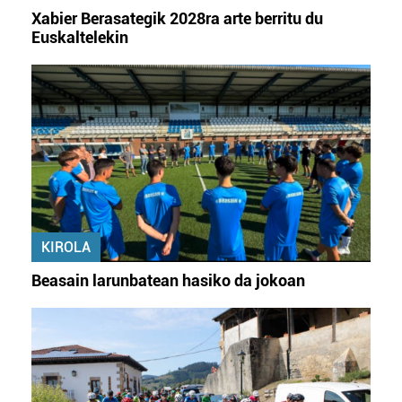
Xabier Berasategik 2028ra arte berritu du
Euskaltelekin
KIROLA
Beasain larunbatean hasiko da jokoan