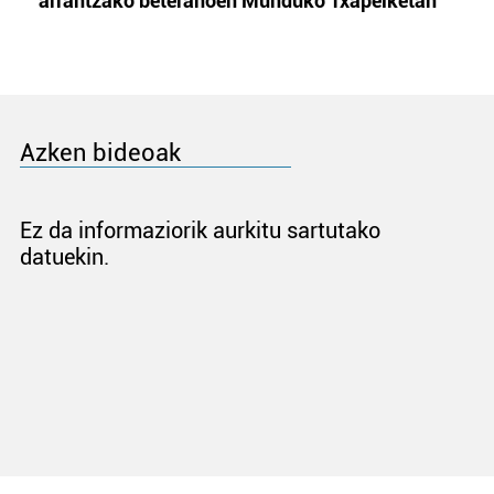
arrantzako beteranoen Munduko Txapelketan
Azken bideoak
Ez da informaziorik aurkitu sartutako
datuekin.