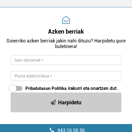
Azken berriak
Goierriko azken berriak jakin nahi dituzu? Harpidetu gure
buletinera!
Pribatutasun Politika
irakurri eta onartzen dut.
Harpidetu
943 16 00 56