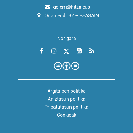
goierri@hitza.eus
Oriamendi, 32 – BEASAIN
Nor gara
Argitalpen politika
Aniztasun politika
Pribatutasun politika
Cookieak