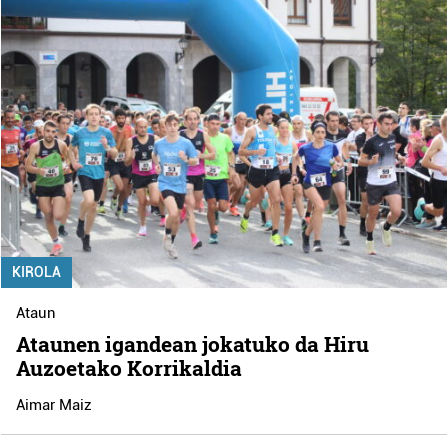
KIROLA
Ataun
Ataunen igandean jokatuko da Hiru
Auzoetako Korrikaldia
Aimar Maiz