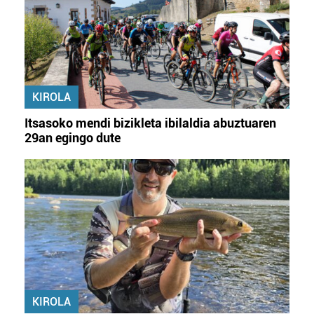
KIROLA
Itsasoko mendi bizikleta ibilaldia abuztuaren
29an egingo dute
KIROLA