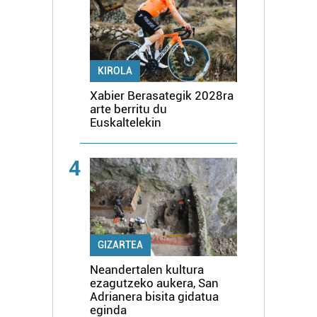
KIROLA
Xabier Berasategik 2028ra
arte berritu du
Euskaltelekin
4
GIZARTEA
Neandertalen kultura
ezagutzeko aukera, San
Adrianera bisita gidatua
eginda