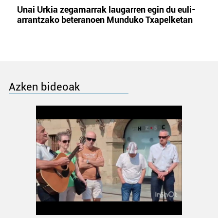
Unai Urkia zegamarrak laugarren egin du euli-
arrantzako beteranoen Munduko Txapelketan
Azken bideoak