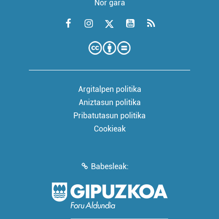
Nor gara
Argitalpen politika
Aniztasun politika
Pribatutasun politika
Cookieak
Babesleak: