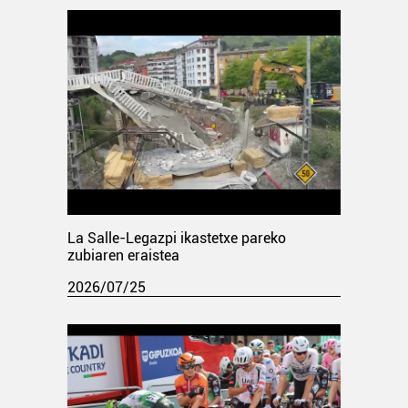
La Salle-Legazpi ikastetxe pareko
zubiaren eraistea
2026/07/25