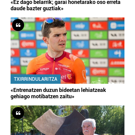
«Ez dago belarrik; garai honetarako oso erreta
daude bazter guztiak»
TXIRRINDULARITZA
«Entrenatzen duzun bideetan lehiatzeak
gehiago motibatzen zaitu»