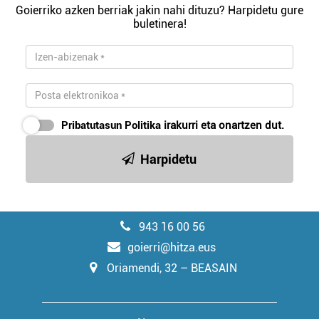
Goierriko azken berriak jakin nahi dituzu? Harpidetu gure
buletinera!
Pribatutasun Politika
irakurri eta onartzen dut.
Harpidetu
943 16 00 56
goierri@hitza.eus
Oriamendi, 32 – BEASAIN