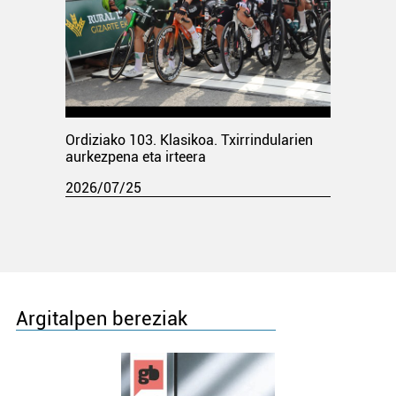
Ordiziako 103. Klasikoa. Txirrindularien
aurkezpena eta irteera
2026/07/25
Argitalpen bereziak