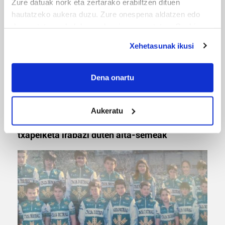
Zure datuak nork eta zertarako erabiltzen dituen
hautatzeko aukera duzu. Zure onespena aldatzen edo
deuseztatzen ahal duzu edozein momentutan, Cookie
deklaraziotik edo Privacy triggerean klikatuz.
Xehetasunak ikusi
If you allow, we would also like to:
Collect information about your geographical
Dena onartu
location which can be accurate to within several
meters
MUSA
Aukeratu
Identify your device by actively scanning it for
Euxebio eta Ekaitz Zabala: Zumarragako mus
specific characteristics (fingerprinting)
txapelketa irabazi duten aita-semeak
Find out more about how your personal data is processed
and set your preferences in the
details section
.
Guk eta gure bazkideek zure datu pertsonalak
prozesatzen ditugu, zure IP zenbakia, besteak beste,
teknologia erabiliz, cookieak adibidez, iragarki eta eduki
pertsonalizatuak eskaintzeko, iragarkiak eta edukia
neurtzeko, jendeari buruzko informazioa biltzeko eta