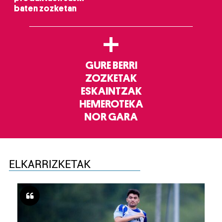
baten zozketan
+
GURE BERRI
ZOZKETAK
ESKAINTZAK
HEMEROTEKA
NOR GARA
ELKARRIZKETAK