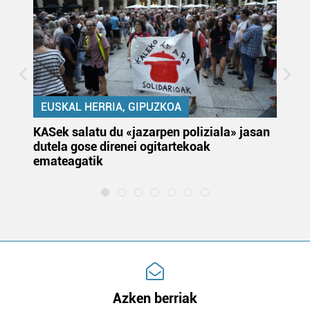
EUSKAL HERRIA, GIPUZKOA
KASek salatu du «jazarpen poliziala» jasan
Pa
dutela gose direnei ogitartekoak
da
emateagatik
«s
Azken berriak