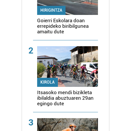
HIRIGINTZA
Goierri Eskolara doan
errepideko biribilgunea
amaitu dute
2
KIROLA
Itsasoko mendi bizikleta
ibilaldia abuztuaren 29an
egingo dute
3