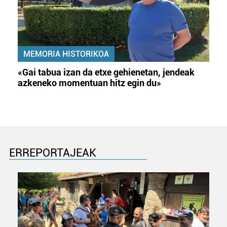
MEMORIA HISTORIKOA
«Gai tabua izan da etxe gehienetan, jendeak
azkeneko momentuan hitz egin du»
ERREPORTAJEAK