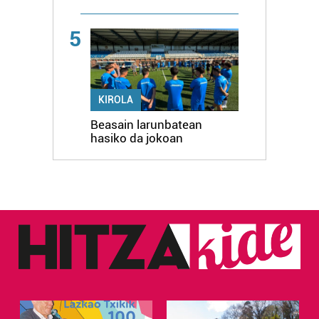
5
KIROLA
Beasain larunbatean
hasiko da jokoan