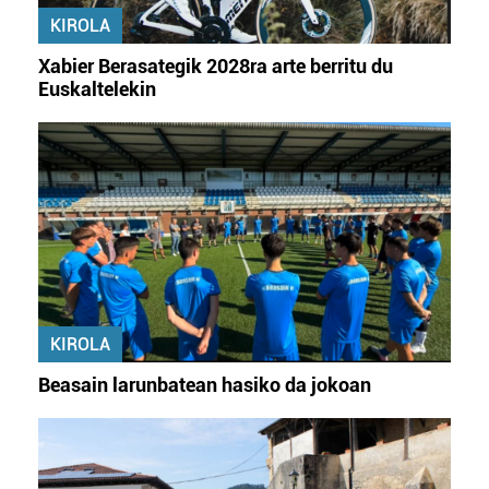
erabiltzeko baimen esplizitua ematen diguzu.
Gehiago
KIROLA
irakurri
Xabier Berasategik 2028ra arte berritu du
Euskaltelekin
KIROLA
Beasain larunbatean hasiko da jokoan