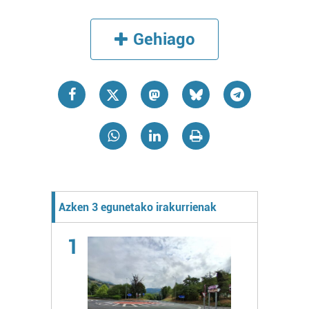
Gehiago
Azken 3 egunetako irakurrienak
1