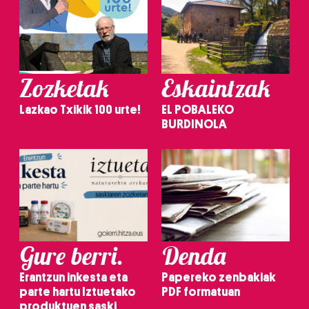
Zozketak
Eskaintzak
Lazkao Txikik 100 urte!
EL POBALEKO
BURDINOLA
Gure berri.
Denda
Erantzun inkesta eta
Papereko zenbakiak
parte hartu Iztuetako
PDF formatuan
produktuen saski