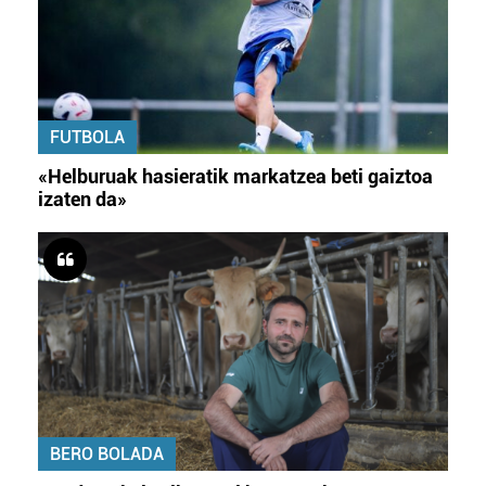
FUTBOLA
«Helburuak hasieratik markatzea beti gaiztoa
izaten da»
BERO BOLADA