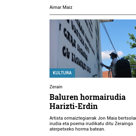
Aimar Maiz
KULTURA
Zerain
Baluren hormairudia
Harizti-Erdin
Artista ormaiztegiarrak Jon Maia bertsola
irudia eta poema irudikatu ditu Zeraingo
aterpetxeko horma batean.