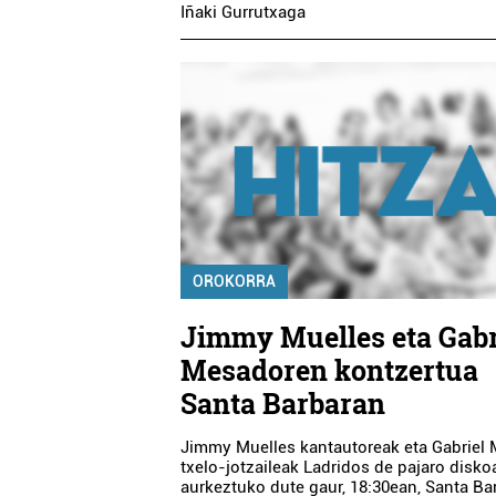
Iñaki Gurrutxaga
OROKORRA
Jimmy Muelles eta Gabr
Mesadoren kontzertua
Santa Barbaran
Jimmy Muelles kantautoreak eta Gabriel
txelo-jotzaileak Ladridos de pajaro disko
aurkeztuko dute gaur, 18:30ean, Santa Ba