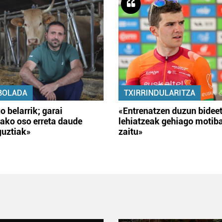
BOLADA
TXIRRINDULARITZA
o belarrik; garai
«Entrenatzen duzun bidee
ako oso erreta daude
lehiatzeak gehiago motib
guztiak»
zaitu»