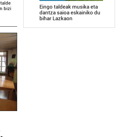
 talde
Eingo taldeak musika eta
n bizi
dantza saioa eskainiko du
bihar Lazkaon
o