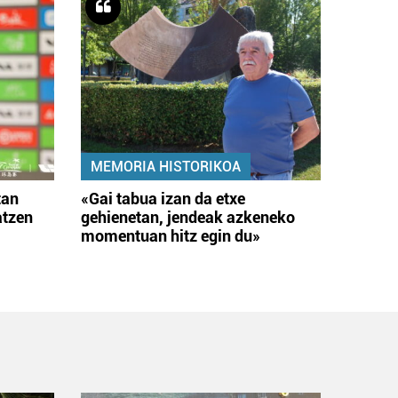
MEMORIA HISTORIKOA
tan
«Gai tabua izan da etxe
atzen
gehienetan, jendeak azkeneko
momentuan hitz egin du»