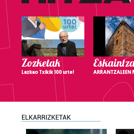
Zozketak
Eskaintz
Lazkao Txikik 100 urte!
ARRANTZALEEN
ELKARRIZKETAK