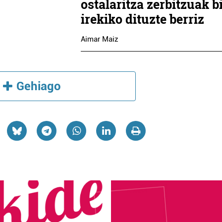
ostalaritza zerbitzuak b
irekiko dituzte berriz
Aimar Maiz
Gehiago