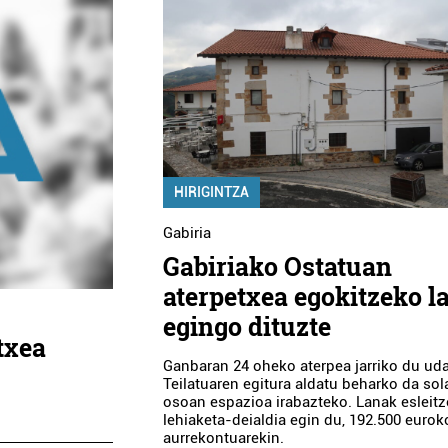
HIRIGINTZA
Gabiria
Gabiriako Ostatuan
aterpetxea egokitzeko l
egingo dituzte
txea
Ganbaran 24 oheko aterpea jarriko du uda
Teilatuaren egitura aldatu beharko da sol
osoan espazioa irabazteko. Lanak esleit
lehiaketa-deialdia egin du, 192.500 eurok
aurrekontuarekin.