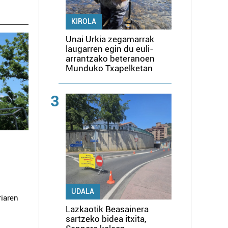
KIROLA
Unai Urkia zegamarrak
laugarren egin du euli-
arrantzako beteranoen
Munduko Txapelketan
3
UDALA
riaren
Lazkaotik Beasainera
sartzeko bidea itxita,