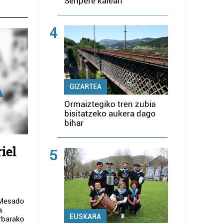
Senpere kalean
4
GIZARTEA
Ormaiztegiko tren zubia
bisitatzeko aukera dago
bihar
iel
5
 Mesado
a
EUSKARA
rbarako