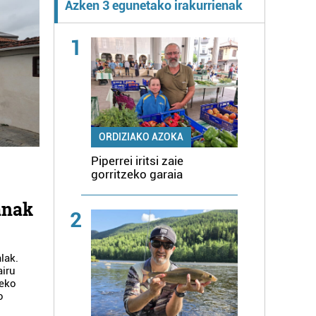
Azken 3 egunetako irakurrienak
1
ORDIZIAKO AZOKA
Piperrei iritsi zaie
gorritzeko garaia
anak
2
lak.
airu
zeko
o