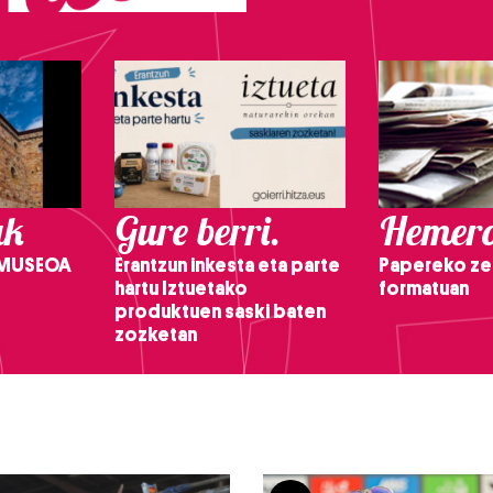
ak
Gure berri.
Hemero
 MUSEOA
Erantzun inkesta eta parte
Papereko ze
hartu Iztuetako
formatuan
produktuen saski baten
zozketan