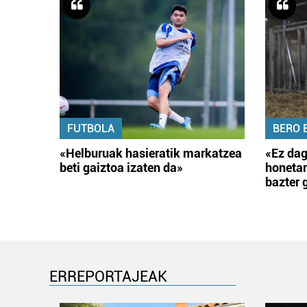
FUTBOLA
BERO 
«Helburuak hasieratik markatzea
«Ez dag
beti gaiztoa izaten da»
honetar
bazter 
ERREPORTAJEAK