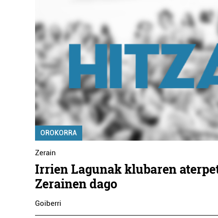
OROKORRA
Zerain
Irrien Lagunak klubaren aterpe
Zerainen dago
Goiberri