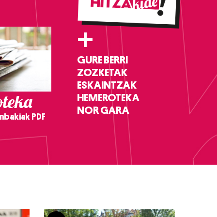
+
GURE BERRI
ZOZKETAK
ESKAINTZAK
teka
HEMEROTEKA
NOR GARA
nbakiak PDF