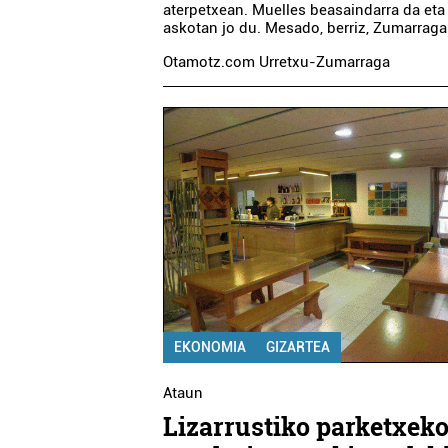
aterpetxean. Muelles beasaindarra da eta
askotan jo du. Mesado, berriz, Zumarraga
Otamotz.com Urretxu-Zumarraga
EKONOMIA
GIZARTEA
Ataun
Lizarrustiko parketxek