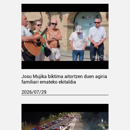
Josu Mujika biktima aitortzen duen agiria
familiari emateko ekitaldia
2026/07/29