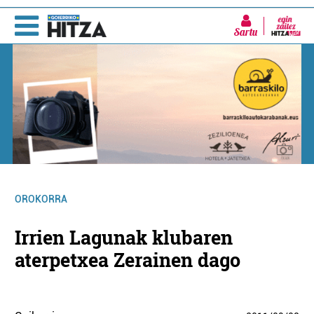
Sartu
OROKORRA
Irrien Lagunak klubaren
aterpetxea Zerainen dago