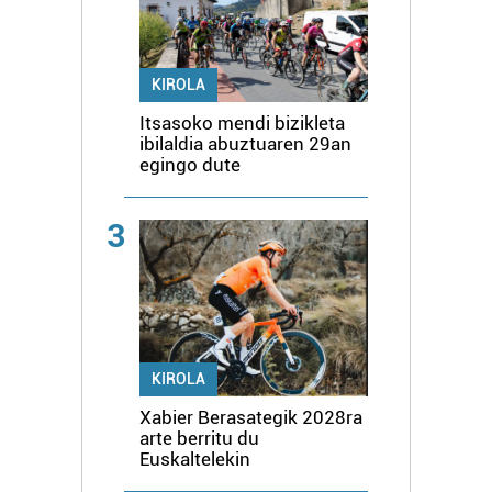
KIROLA
Itsasoko mendi bizikleta
ibilaldia abuztuaren 29an
egingo dute
3
KIROLA
Xabier Berasategik 2028ra
arte berritu du
Euskaltelekin