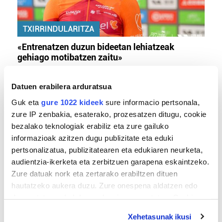
TXIRRINDULARITZA
«Entrenatzen duzun bideetan lehiatzeak
gehiago motibatzen zaitu»
Datuen erabilera arduratsua
Guk eta
gure 1022 kideek
sure informacio pertsonala,
zure IP zenbakia, esaterako, prozesatzen ditugu, cookie
bezalako teknologiak erabiliz eta zure gailuko
informazioak azitzen dugu publizitate eta eduki
pertsonalizatua, publizitatearen eta edukiaren neurketa,
audientzia-ikerketa eta zerbitzuen garapena eskaintzeko.
MEMORIA HISTORIKOA
Zure datuak nork eta zertarako erabiltzen dituen
hautatzeko aukera duzu. Zure onespena aldatzen edo
«Gai tabua izan da etxe gehienetan, jendeak
deuseztatzen ahal duzu edozein momentutan, Cookie
azkeneko momentuan hitz egin du»
deklaraziotik edo Privacy triggerean klikatuz.
Xehetasunak ikusi