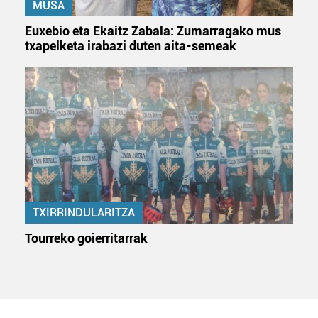
MUSA
Euxebio eta Ekaitz Zabala: Zumarragako mus
txapelketa irabazi duten aita-semeak
TXIRRINDULARITZA
Tourreko goierritarrak