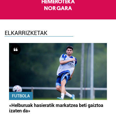
HEMEROTEKA
NOR GARA
ELKARRIZKETAK
FUTBOLA
«Helburuak hasieratik markatzea beti gaiztoa
izaten da»