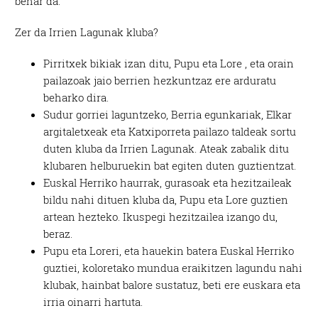
behar da.
Zer da Irrien Lagunak kluba?
Pirritxek bikiak izan ditu, Pupu eta Lore , eta orain
pailazoak jaio berrien hezkuntzaz ere arduratu
beharko dira.
Sudur gorriei laguntzeko, Berria egunkariak, Elkar
argitaletxeak eta Katxiporreta pailazo taldeak sortu
duten kluba da Irrien Lagunak. Ateak zabalik ditu
klubaren helburuekin bat egiten duten guztientzat.
Euskal Herriko haurrak, gurasoak eta hezitzaileak
bildu nahi dituen kluba da, Pupu eta Lore guztien
artean hezteko. Ikuspegi hezitzailea izango du,
beraz.
Pupu eta Loreri, eta hauekin batera Euskal Herriko
guztiei, koloretako mundua eraikitzen lagundu nahi
klubak, hainbat balore sustatuz, beti ere euskara eta
irria oinarri hartuta.