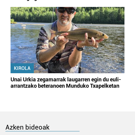
KIROLA
Unai Urkia zegamarrak laugarren egin du euli-
arrantzako beteranoen Munduko Txapelketan
Azken bideoak