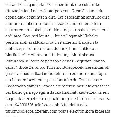
eskaintzeaz gain, ekintza ezberdinak ere eskainiko
dituzte Irrien Lagunak aterpetxean. “2 eta 3 egunetako
egonaldiak eskaintzen dira. Gai ezberdinak landuko dira,
adinaren arabera: industrializazioa, uraren erabilera,
egurraren eraldaketa, birziklapena, animaliak, udazkena,
erdi aroa Segurari lotuta… . Irrien Lagunak Klubeko
pertsonaiak azalduko dira bisitaldietan. Largabista
adibidez, naturaren lotura duenez, han azalduko …
Marikalanbre zientziarekin lotuta,… Martinbertso
kulturarekin lotutako pertsona denez, Segurara joango
gara…”, diote Zeraingo Turismo Bulegokoek. Zeraindarrak
gustura daude elkarlan honekin eta era horretan, Pupu
eta Loreren heziketan parte hartuko du Zerainek ere.
Dagoeneko gainera, jendea animatzen hasi eta erreserba
bat baino gehiago egina dauka hianbat ikastetxek. Irrien
Lagunak aterpetxeko egonaldian parte hartu nahi izanez
gero, 943801505 telefono zenbakira deitu edo
turismobulegoa@zerain.com posta elektronikora bideratu