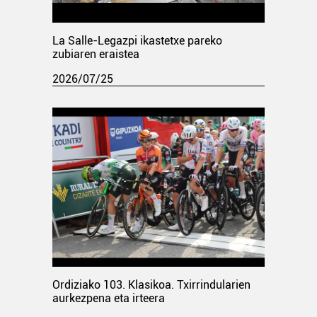
La Salle-Legazpi ikastetxe pareko
zubiaren eraistea
2026/07/25
Ordiziako 103. Klasikoa. Txirrindularien
aurkezpena eta irteera