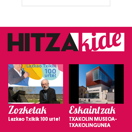
Zozketak
Eskaintzak
Lazkao Txikik 100 urte!
TXAKOLIN MUSEOA-
TXAKOLINGUNEA