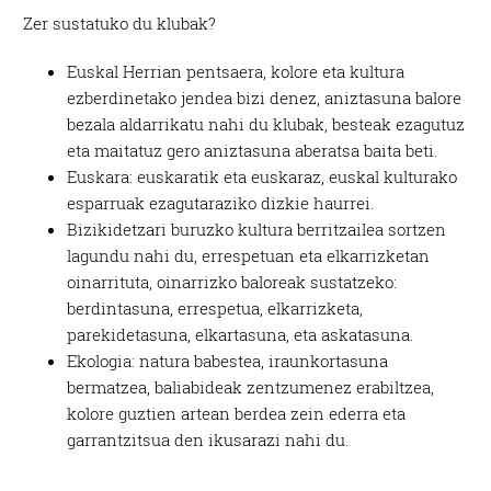
Zer sustatuko du klubak?
Euskal Herrian pentsaera, kolore eta kultura
ezberdinetako jendea bizi denez, aniztasuna balore
bezala aldarrikatu nahi du klubak, besteak ezagutuz
eta maitatuz gero aniztasuna aberatsa baita beti.
Euskara: euskaratik eta euskaraz, euskal kulturako
esparruak ezagutaraziko dizkie haurrei.
Bizikidetzari buruzko kultura berritzailea sortzen
lagundu nahi du, errespetuan eta elkarrizketan
oinarrituta, oinarrizko baloreak sustatzeko:
berdintasuna, errespetua, elkarrizketa,
parekidetasuna, elkartasuna, eta askatasuna.
Ekologia: natura babestea, iraunkortasuna
bermatzea, baliabideak zentzumenez erabiltzea,
kolore guztien artean berdea zein ederra eta
garrantzitsua den ikusarazi nahi du.