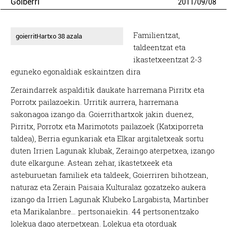
Goiberri
2011
/
09
/
08
Familientzat,
goierritHartxo 38 azala
taldeentzat eta
ikastetxeentzat 2-3
eguneko egonaldiak eskaintzen dira
Zeraindarrek aspalditik daukate harremana Pirritx eta
Porrotx pailazoekin. Urritik aurrera, harremana
sakonagoa izango da. Goierrithartxok jakin duenez,
Pirritx, Porrotx eta Marimotots pailazoek (Katxiporreta
taldea), Berria egunkariak eta Elkar argitaletxeak sortu
duten Irrien Lagunak klubak, Zeraingo aterpetxea, izango
dute elkargune. Astean zehar, ikastetxeek eta
asteburuetan familiek eta taldeek, Goierriren bihotzean,
naturaz eta Zerain Paisaia Kulturalaz gozatzeko aukera
izango da Irrien Lagunak Klubeko Largabista, Martinber
eta Marikalanbre… pertsonaiekin. 44 pertsonentzako
lolekua dago aterpetxean. Lolekua eta otorduak