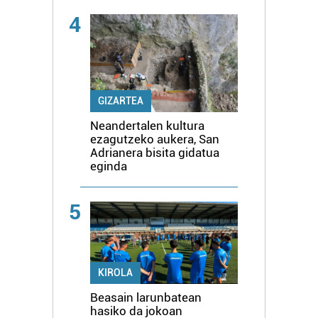
4
GIZARTEA
Neandertalen kultura
ezagutzeko aukera, San
Adrianera bisita gidatua
eginda
5
KIROLA
Beasain larunbatean
hasiko da jokoan