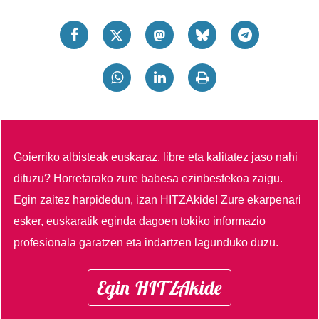
Goierriko albisteak euskaraz, libre eta kalitatez jaso nahi
dituzu?
Horretarako zure babesa ezinbestekoa zaigu.
Egin zaitez harpidedun, izan HITZAkide!
Zure ekarpenari
esker, euskaratik eginda dagoen tokiko informazio
profesionala garatzen eta indartzen lagunduko duzu.
Egin HITZAkide