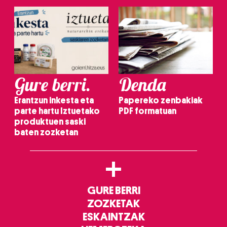
Gure berri.
Denda
Erantzun inkesta eta
Papereko zenbakiak
parte hartu Iztuetako
PDF formatuan
produktuen saski
baten zozketan
+
GURE BERRI
ZOZKETAK
ESKAINTZAK