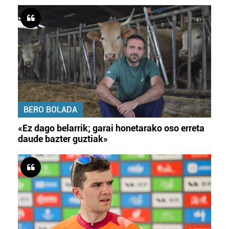
BERO BOLADA
«Ez dago belarrik; garai honetarako oso erreta
daude bazter guztiak»