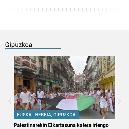
Gipuzkoa
EUSKAL HERRIA, GIPUZKOA
Palestinarekin Elkartasuna kalera irtengo
Do