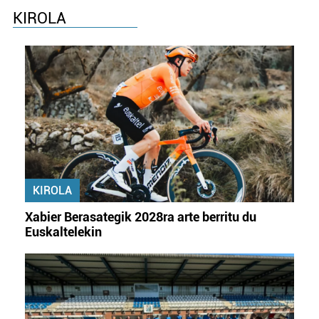
KIROLA
KIROLA
Xabier Berasategik 2028ra arte berritu du
Euskaltelekin