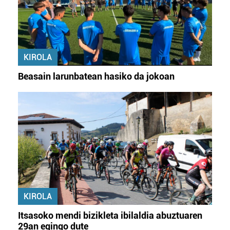
KIROLA
Beasain larunbatean hasiko da jokoan
KIROLA
Itsasoko mendi bizikleta ibilaldia abuztuaren
29an egingo dute